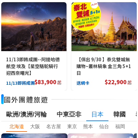
11/13即將成團--阿提哈德
【保出 9/30 】泰北雙城無
航空 埃及【星空駱駝騎行
購物~叢林騎象 金三角 5+1
迎西奈曙光】
日
$
83,900
$
22,900
起
起
米其林推薦
國外團體旅遊
歐洲/澳洲/河輪
中東亞非
日本
韓國
北海道
大阪
名古屋
東京
熊本
仙台
福岡