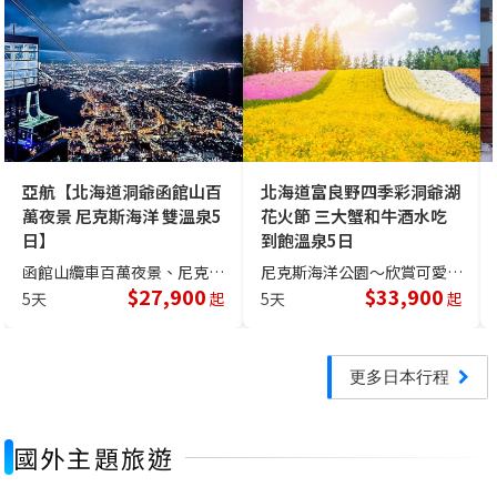
亞航【北海道洞爺函館山百
北海道富良野四季彩洞爺湖
萬夜景 尼克斯海洋 雙溫泉5
花火節 三大蟹和牛酒水吃
日】
到飽溫泉5日
函館山纜車百萬夜景、尼克斯海洋公園～欣賞可愛的國王企鵝大遊行
尼克斯海洋公園～欣賞可愛的國王企鵝大遊行、三大蟹和牛吃到飽
$
27,900
$
33,900
5天
起
5天
起
更多日本行程
國外主題旅遊