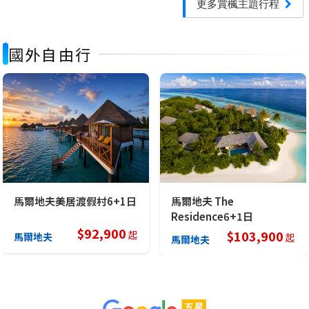
更多賞楓主題行程
國外自由行
馬爾地夫美居渡假村6+1日
馬爾地夫 The
Residence6+1日
$
92,900
$
103,900
起
馬爾地夫
起
馬爾地夫
★★★★★
這次參加 07/09–07/14 亞航花現雙樂園六日 行程，整體安排非常滿意！行程規劃順暢，住宿、餐食都符合期待，每天都...
★★★★★
這次參加天海旅行社 6/14–6/26 的大美北疆13天，整趟下來真的很滿意，玩得開心又放心最想說的是我們的領隊張睿（大...