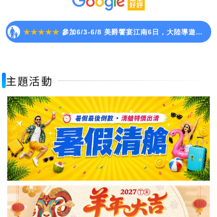
★★★★★
這次參加天海旅行社2026/7/3~7/10八天的張家界之旅，( 松山→重慶)車程到張家界省時很多！要特別謝謝我們的領隊...
★★★★★
參加6/3-6/8 美爵饗宴江南6日，大陸導遊：範莉莉（莉莉）台灣領隊：張睿（大）這幾天感受了江南風情的美景，每天的餐食...
★★★★★
這次帶著家人一起參加 07/09–07/14 亞航花現雙樂園六日，大家都玩得很開心，不管是大人還是小朋友都覺得很值得。行...
★★★★★
剛參加完 5/21-5/25 天海旅行社的峴港五天四夜行程，體驗真的太棒了，忍不住一定要來給五星好評！領隊張睿（大）與導...
主題活動
★★★★★
這次參加1/7出發的哈爾濱之旅,感受了比冰箱冷凍庫(大約-18℃)還冷的哈爾濱及其週邊(-20~-30℃)美美雪景，是一...
★★★★★
參加了5/21-5/25的中越峴港五日團，台灣領隊是張睿（大哥），越南導遊是周心（阿心）。非常感謝大哥，出發之前跟他聯絡...
★★★★★
這次參加天海旅遊2/23-3/6埃及黑白沙漠12天，真的是一趟完美的旅行。美麗又專業的領隊佩綺非常用心的幫大家拍超美的照...
★★★★★
參加1/31五星埃及黑白沙漠12天行程。原本抱持著試試看的心情參加，沒想到超乎想像的好玩與值得。導遊陽光與領隊圓圓默契的...