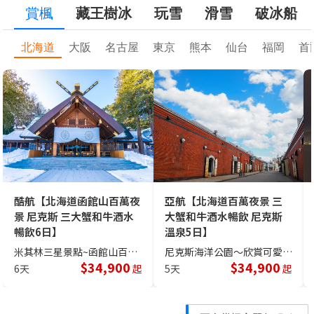
賞楓
藏王樹冰
玩雪
滑雪
破冰船
北海道
大阪
名古屋
東京
熊本
仙台
福岡
首
酷航【北海道函館山百萬夜
亞航【北海道百萬夜景 三
景 尼克斯 三大蟹和牛酒水
大蟹和牛酒水暢飲 尼克斯
暢飲6日】
溫泉5日】
米其林三星景點~函館山百萬夜景纜車、三大蟹和牛酒水暢飲
尼克斯海洋公園～欣賞可愛的國王企鵝大遊行、三大蟹和牛酒水暢飲
$
34,900
$
34,900
6天
起
5天
起