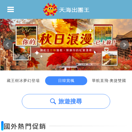
藏王樹冰夢幻登場
日韓賞楓
華航直飛‧奧捷雙國
旅遊搜尋
國外熱門促銷