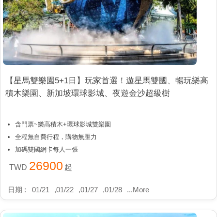
【星馬雙樂園5+1日】玩家首選！遊星馬雙國、暢玩樂高
積木樂園、新加坡環球影城、夜遊金沙超級樹
含門票~樂高積木+環球影城雙樂園
全程無自費行程，購物無壓力
加碼雙國網卡每人一張
26900
TWD
起
日期 :
01/21
,
01/22
,
01/27
,
01/28
...
More