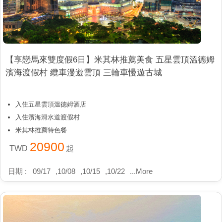
【享戀馬來雙度假6日】米其林推薦美食 五星雲頂溫德姆
濱海渡假村 纜車漫遊雲頂 三輪車慢遊古城
入住五星雲頂溫德姆酒店
入住濱海滑水道渡假村
米其林推薦特色餐
20900
TWD
起
日期 :
09/17
,
10/08
,
10/15
,
10/22
...
More