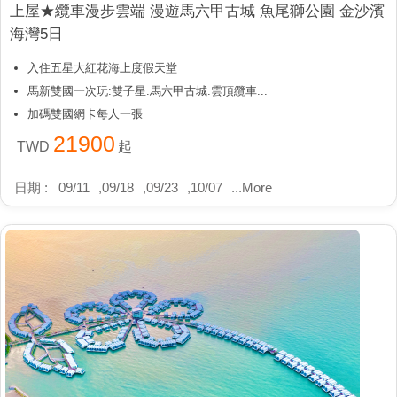
上屋★纜車漫步雲端 漫遊馬六甲古城 魚尾獅公園 金沙濱
海灣5日
入住五星大紅花海上度假天堂
馬新雙國一次玩:雙子星.馬六甲古城.雲頂纜車...
加碼雙國網卡每人一張
21900
TWD
起
日期 :
09/11
,
09/18
,
09/23
,
10/07
...
More