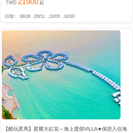
21900
TWD
起
日期 :
08/28
,
09/11
,
10/09
,
10/30
【酷玩星馬】星耀大紅花～海上度假VILLA★保證入住海