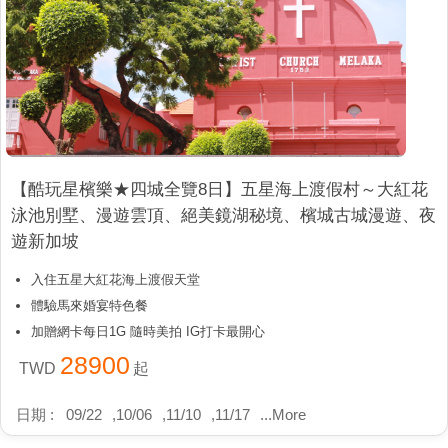
【酷玩星檳樂★四城全覽8日】五星海上渡假村～大紅花
泳池別墅、漫遊雲頂、絕美鏡湖秘境、檳城古城漫遊、夜
遊新加坡
入住五星大紅花海上渡假天堂
體驗馬來婚宴特色餐
加贈網卡每日1G 隨時美拍 IG打卡最開心
28900
TWD
起
日期 :
09/22
,
10/06
,
11/10
,
11/17
...
More