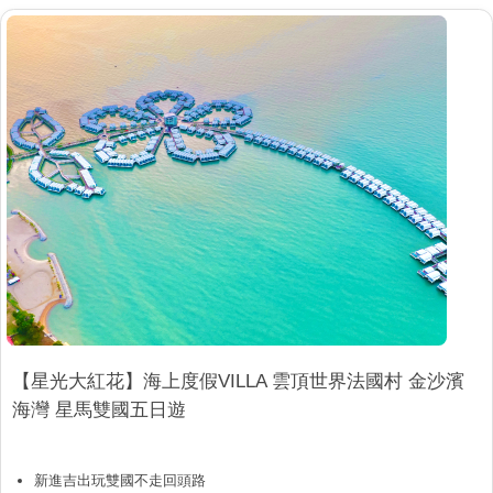
【星光大紅花】海上度假VILLA 雲頂世界法國村 金沙濱
海灣 星馬雙國五日遊
新進吉出玩雙國不走回頭路