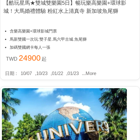
【酷玩星馬★雙城雙樂園5日】暢玩樂高樂園+環球影
城！大馬婚禮體驗 粉紅水上清真寺 新加坡魚尾獅
含樂高樂園+環球影城門票
馬新雙國一次玩:雙子星.馬六甲古城.魚尾獅
加碼雙國網卡每人一張
24900
TWD
起
日期 :
10/07
,
10/23
,
01/22
,
01/23
...
More