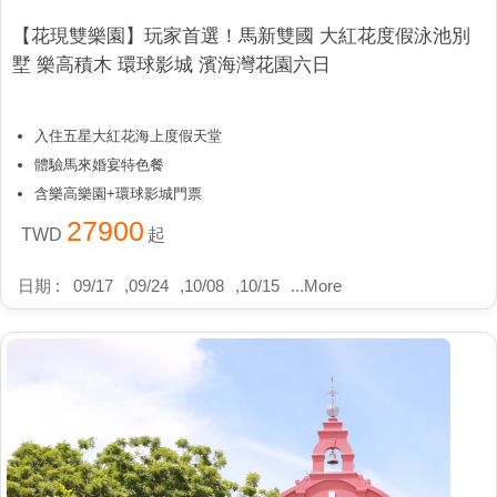
【花現雙樂園】玩家首選！馬新雙國 大紅花度假泳池別
墅 樂高積木 環球影城 濱海灣花園六日
入住五星大紅花海上度假天堂
體驗馬來婚宴特色餐
含樂高樂園+環球影城門票
27900
TWD
起
日期 :
09/17
,
09/24
,
10/08
,
10/15
...
More