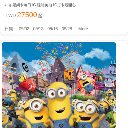
加贈網卡每日1G 隨時美拍 IG打卡最開心
27500
TWD
起
日期 :
09/02
,
09/13
,
09/16
,
09/28
...
More