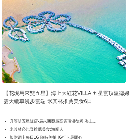
【花現馬來雙五星】海上大紅花VILLA 五星雲頂溫德姆
雲天纜車漫步雲端 米其林推薦美食6日
升等雙五星飯店-馬來西亞最高雲頂溫德姆.海上...
米其林必比登推薦美食:海腳人
加贈網卡每日1G 隨時美拍 IG打卡最開心