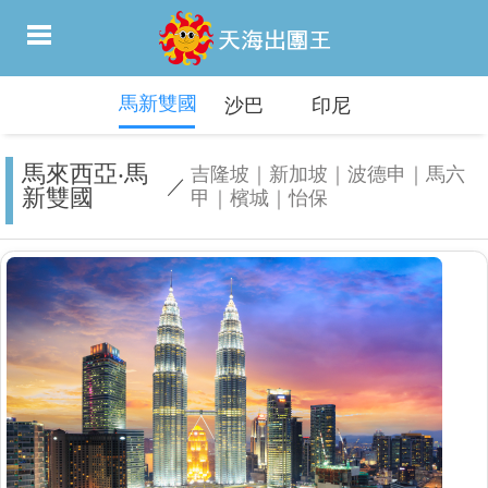
馬新雙國
沙巴
印尼
馬來西亞‧馬
吉隆坡｜新加坡｜波德申｜馬六
／
新雙國
甲｜檳城｜怡保