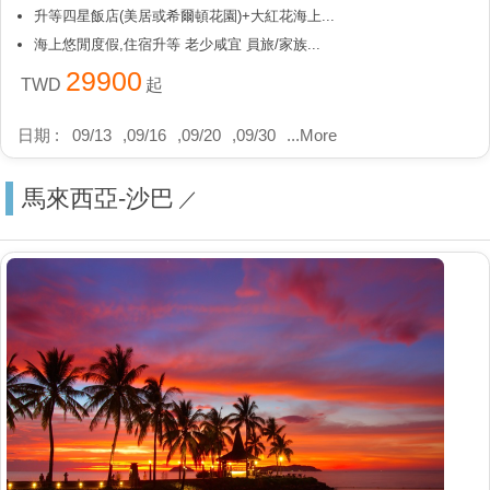
升等四星飯店(美居或希爾頓花園)+大紅花海上...
海上悠閒度假,住宿升等 老少咸宜 員旅/家族...
29900
TWD
起
日期 :
09/13
,
09/16
,
09/20
,
09/30
...
More
馬來西亞-沙巴
／