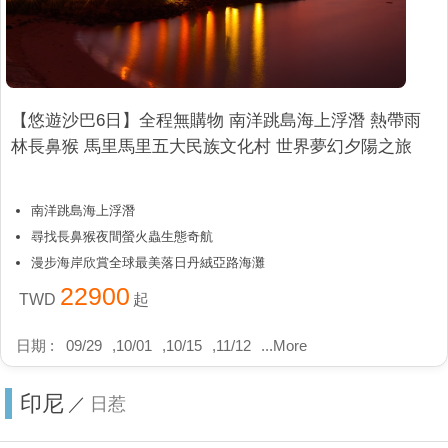
【悠遊沙巴6日】全程無購物 南洋跳島海上浮潛 熱帶雨
林長鼻猴 馬里馬里五大民族文化村 世界夢幻夕陽之旅
南洋跳島海上浮潛
尋找長鼻猴夜間螢火蟲生態奇航
漫步海岸欣賞全球最美落日丹絨亞路海灘
22900
TWD
起
日期 :
09/29
,
10/01
,
10/15
,
11/12
...
More
印尼
／
日惹