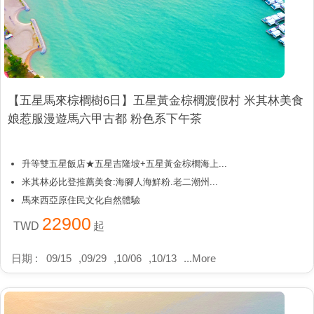
【五星馬來棕櫚樹6日】五星黃金棕櫚渡假村 米其林美食
娘惹服漫遊馬六甲古都 粉色系下午茶
升等雙五星飯店★五星吉隆坡+五星黃金棕櫚海上...
米其林必比登推薦美食:海腳人海鮮粉.老二潮州...
馬來西亞原住民文化自然體驗
22900
TWD
起
日期 :
09/15
,
09/29
,
10/06
,
10/13
...
More