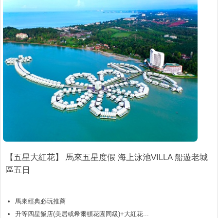
【五星大紅花】 馬來五星度假 海上泳池VILLA 船遊老城
區五日
馬來經典必玩推薦
升等四星飯店(美居或希爾頓花園同級)+大紅花...