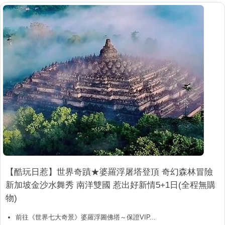
【酷玩日惹】世界奇蹟★婆羅浮屠塔登頂 奇幻森林冒險
新加坡金沙水舞秀 南洋雙國 惹出好新情5+1日(全程無購
物)
前往《世界七大奇景》婆羅浮圖佛塔～保證VIP...