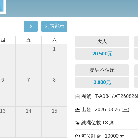
列表顯示
四
五
六
大人
1
20,500元
嬰兒不佔床
6
7
8
3,000元
團號 : T-A034 / AT26082
出發 : 2026-08-26 (三)
13
14
15
總機位數 18 席
每位訂金 : 10000 元