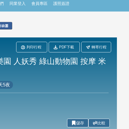
們
同業登入
會員專區
護照簽證
列印行程
PDF下載
轉寄行程
園 人妖秀 綠山動物園 按摩 米
天5夜
儲存
比較