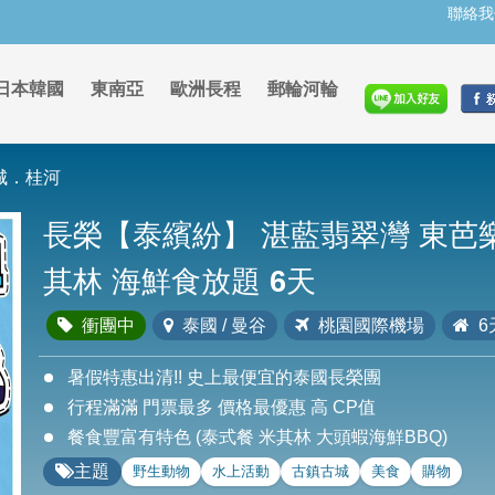
聯絡我
日本韓國
東南亞
歐洲長程
郵輪河輪
城．桂河
長榮【泰繽紛】 湛藍翡翠灣 東芭樂
其林 海鮮食放題 6天
衝團中
泰國 / 曼谷
桃園國際機場
6
暑假特惠出清!! 史上最便宜的泰國長榮團
行程滿滿 門票最多 價格最優惠 高 CP值
餐食豐富有特色 (泰式餐 米其林 大頭蝦海鮮BBQ)
主題
野生動物
水上活動
古鎮古城
美食
購物