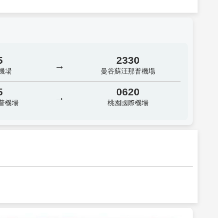
5
2330
→
機場
曼谷蘇汪那普機場
5
0620
→
普機場
桃園國際機場