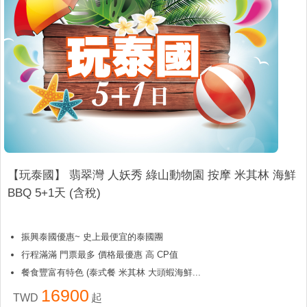
【玩泰國】 翡翠灣 人妖秀 綠山動物園 按摩 米其林 海鮮
BBQ 5+1天 (含稅)
振興泰國優惠~ 史上最便宜的泰國團
行程滿滿 門票最多 價格最優惠 高 CP值
餐食豐富有特色 (泰式餐 米其林 大頭蝦海鮮...
16900
TWD
起