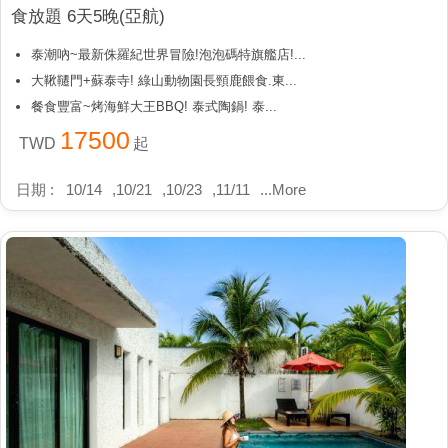
食放題 6天5晚(亞航)
泰潮吶~最新侏羅紀世界冒險!泡泡碼特旗艦店!...
大鞦韆門+蘇泰寺! 綠山動物園長頸鹿餵食.東...
餐食豐富~烤海鮮大王BBQ! 泰式陶鍋! 泰...
17500
TWD
起
日期 :
10/14
,
10/21
,
10/23
,
11/11
...
More