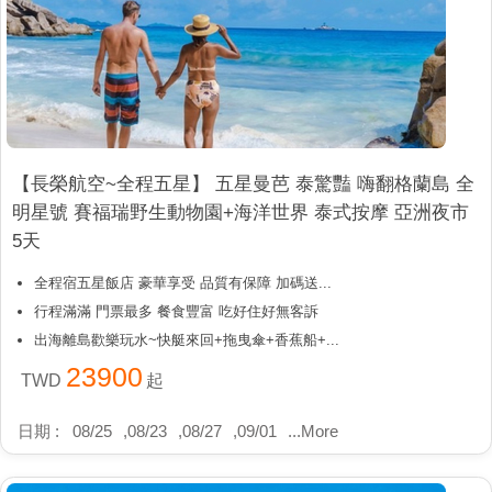
【長榮航空~全程五星】 五星曼芭 泰驚豔 嗨翻格蘭島 全
明星號 賽福瑞野生動物園+海洋世界 泰式按摩 亞洲夜市
5天
全程宿五星飯店 豪華享受 品質有保障 加碼送...
行程滿滿 門票最多 餐食豐富 吃好住好無客訴
出海離島歡樂玩水~快艇來回+拖曳傘+香蕉船+...
23900
TWD
起
日期 :
08/25
,
08/23
,
08/27
,
09/01
...
More