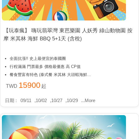
【玩泰瘋】 嗨玩翡翠灣 東芭樂園 人妖秀 綠山動物園 按
摩 米其林 海鮮 BBQ 5+1天 (含稅)
全面抗漲!! 史上最便宜的泰國團
行程滿滿 門票最多 價格最優惠 高 CP值
餐食豐富有特色 (泰式餐 米其林 大頭蝦海鮮...
15900
TWD
起
日期 :
09/11
,
10/02
,
10/27
,
10/29
...
More