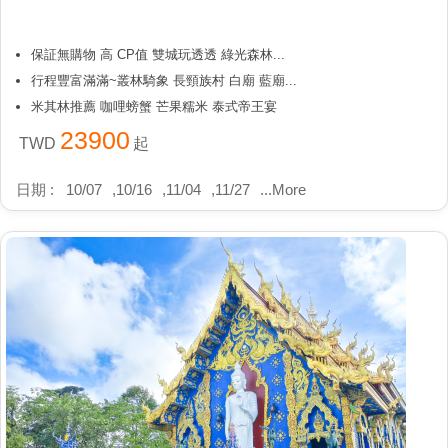
保証無購物 高 CP值 雙城玩透透 綠光森林...
行程豐富滿滿~叢林騎象 長頸族村 白廟 藍廟...
米其林推薦 咖哩螃蟹 芒果糯米 泰式帝王宴
23900
TWD
起
日期 :
10/07
,
10/16
,
11/04
,
11/27
...
More