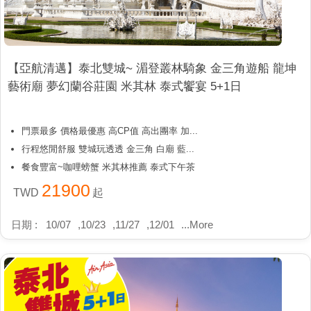
【亞航清邁】泰北雙城~ 湄登叢林騎象 金三角遊船 龍坤
藝術廟 夢幻蘭谷莊園 米其林 泰式饗宴 5+1日
門票最多 價格最優惠 高CP值 高出團率 加...
行程悠閒舒服 雙城玩透透 金三角 白廟 藍...
餐食豐富~咖哩螃蟹 米其林推薦 泰式下午茶
21900
TWD
起
日期 :
10/07
,
10/23
,
11/27
,
12/01
...
More