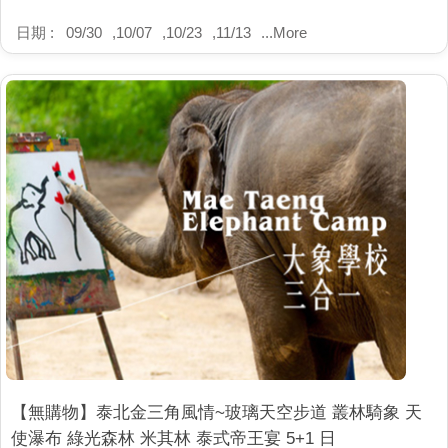
日期 :
09/30
,
10/07
,
10/23
,
11/13
...
More
【無購物】泰北金三角風情~玻璃天空步道 叢林騎象 天
使瀑布 綠光森林 米其林 泰式帝王宴 5+1 日