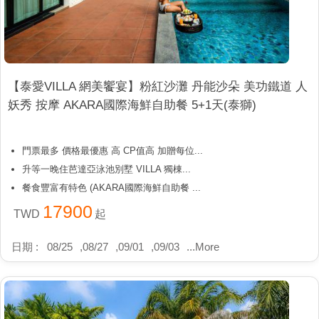
【泰愛VILLA 網美饗宴】粉紅沙灘 丹能沙朵 美功鐵道 人
妖秀 按摩 AKARA國際海鮮自助餐 5+1天(泰獅)
門票最多 價格最優惠 高 CP值高 加贈每位...
升等一晚住芭達亞泳池別墅 VILLA 獨棟...
餐食豐富有特色 (AKARA國際海鮮自助餐 ...
17900
TWD
起
日期 :
08/25
,
08/27
,
09/01
,
09/03
...
More