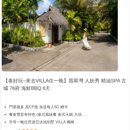
【泰好玩~來去VILLA住一晚】翡翠灣 人妖秀 精油SPA 古
城 76府 海鮮BBQ 6天
門票最多 高CP值 加送每人5G 網卡
餐食豐富有特色 (泰式風味餐 泰式火鍋 大頭...
升等一晚住芭達亞泳池別墅 VILLA 獨棟...