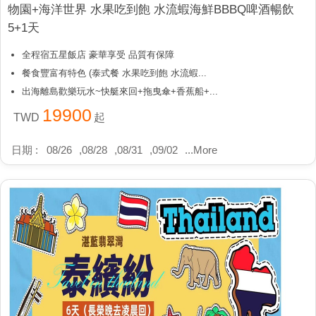
物園+海洋世界 水果吃到飽 水流蝦海鮮BBBQ啤酒暢飲
5+1天
全程宿五星飯店 豪華享受 品質有保障
餐食豐富有特色 (泰式餐 水果吃到飽 水流蝦...
出海離島歡樂玩水~快艇來回+拖曳傘+香蕉船+...
19900
TWD
起
日期 :
08/26
,
08/28
,
08/31
,
09/02
...
More