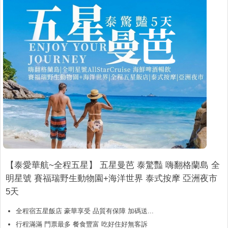
【泰愛華航~全程五星】 五星曼芭 泰驚豔 嗨翻格蘭島 全
明星號 賽福瑞野生動物園+海洋世界 泰式按摩 亞洲夜市
5天
全程宿五星飯店 豪華享受 品質有保障 加碼送...
行程滿滿 門票最多 餐食豐富 吃好住好無客訴