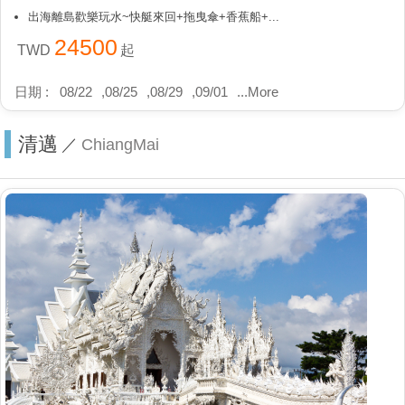
出海離島歡樂玩水~快艇來回+拖曳傘+香蕉船+...
24500
TWD
起
日期 :
08/22
,
08/25
,
08/29
,
09/01
...
More
清邁
／
ChiangMai