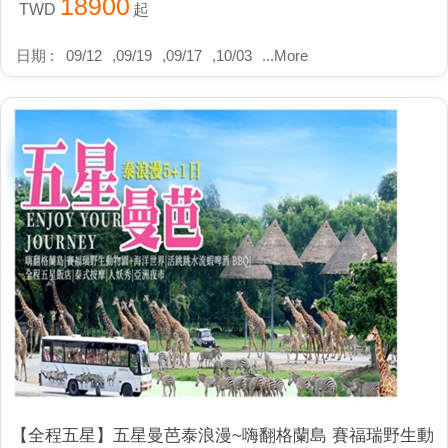
18900
TWD
起
日期 :
09/12
,
09/19
,
09/17
,
10/03
...
More
【全程五星】五星曼芭泰浪漫~嗨翻格蘭島 賽福瑞野生動