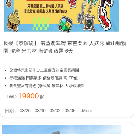
長榮【泰繽紛】 湛藍翡翠灣 東芭樂園 人妖秀 綠山動物
園 按摩 米其林 海鮮食放題 6天
暑假特惠出清!! 史上最便宜的泰國長榮團
行程滿滿 門票最多 價格最優惠 高 CP值
餐食豐富有特色 (泰式餐 米其林 大頭蝦海鮮...
19900
TWD
起
日期 :
08/26
,
08/30
,
09/02
,
09/06
...
More