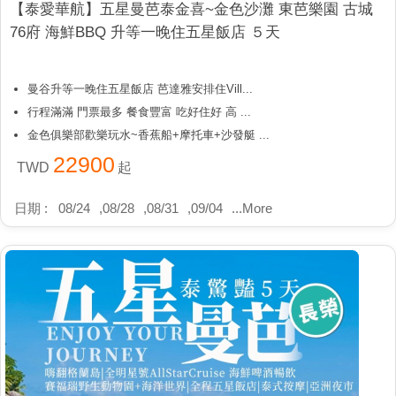
【泰愛華航】五星曼芭泰金喜~金色沙灘 東芭樂園 古城
76府 海鮮BBQ 升等一晚住五星飯店 ５天
曼谷升等一晚住五星飯店 芭達雅安排住Vill...
行程滿滿 門票最多 餐食豐富 吃好住好 高 ...
金色俱樂部歡樂玩水~香蕉船+摩托車+沙發艇 ...
22900
TWD
起
日期 :
08/24
,
08/28
,
08/31
,
09/04
...
More