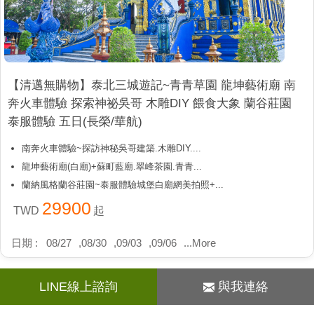
【清邁無購物】泰北三城遊記~青青草園 龍坤藝術廟 南
奔火車體驗 探索神祕吳哥 木雕DIY 餵食大象 蘭谷莊園
泰服體驗 五日(長榮/華航)
南奔火車體驗~探訪神秘吳哥建築.木雕DIY....
龍坤藝術廟(白廟)+蘇町藍廟.翠峰茶園.青青...
蘭納風格蘭谷莊園~泰服體驗城堡白廟網美拍照+...
29900
TWD
起
日期 :
08/27
,
08/30
,
09/03
,
09/06
...
More
LINE線上諮詢
與我連絡