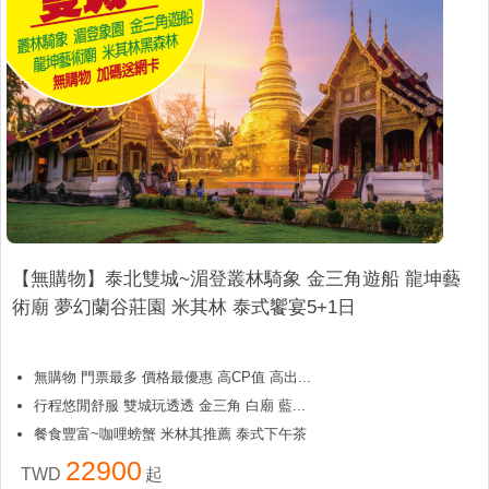
【無購物】泰北雙城~湄登叢林騎象 金三角遊船 龍坤藝
術廟 夢幻蘭谷莊園 米其林 泰式饗宴5+1日
無購物 門票最多 價格最優惠 高CP值 高出...
行程悠閒舒服 雙城玩透透 金三角 白廟 藍...
餐食豐富~咖哩螃蟹 米林其推薦 泰式下午茶
22900
TWD
起