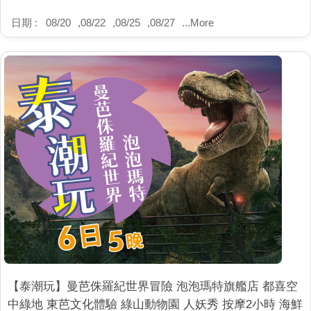
日期 :
08/20
,
08/22
,
08/25
,
08/27
...
More
【泰潮玩】曼芭侏羅紀世界冒險 泡泡瑪特旗艦店 都喜空
中綠地 東芭文化體驗 綠山動物園 人妖秀 按摩2小時 海鮮