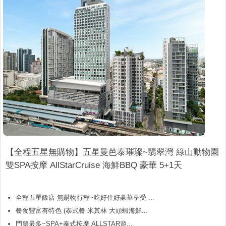
【全程五星無購物】五星曼芭泰璀璨~翡翠灣 綠山動物園
雙SPA按摩 AllStarCruise 海鮮BBQ 豪華 5+1天
全程五星飯店 無購物行程~吃好住好豪華享受 ...
餐食豐富有特色 (泰式餐 米其林 大頭蝦海鮮...
門票最多~SPA+泰式按摩 ALLSTAR遊...