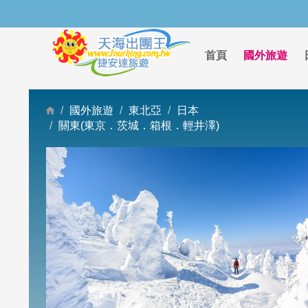
首頁
國外旅遊
國外旅遊
東北亞
日本
關東(東京．茨城．箱根．輕井澤)