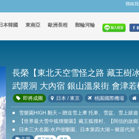
聯絡我
日本韓國
東南亞
歐洲長程
郵輪河輪
長榮【東北天空雪怪之路 藏王樹冰
武隈洞 大內宿 銀山溫泉街 會津若
即將成團
日本 / 東京
桃園國際機場
雪樂園HIGH 翻天～贈送雪上摩 托車、雪盆、雪上嬉遊
【世界最大雪中狐狸樂園】藏王狐狸村、【阿信的故鄉
日本三大名園-水戶偕樂園、日本第四大湖～豬苗代湖