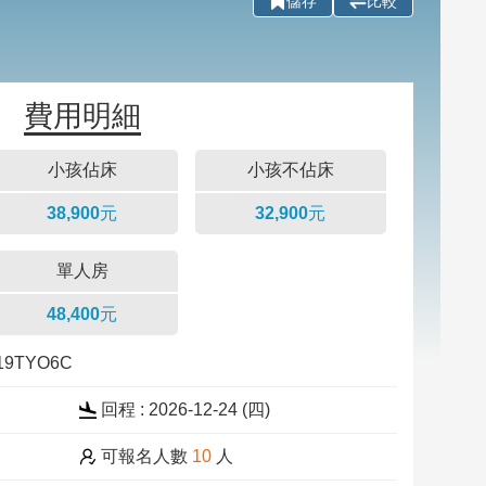
儲存
比較
費用明細
小孩佔床
小孩不佔床
38,900元
32,900元
單人房
48,400元
219TYO6C
回程 : 2026-12-24 (四)
可報名人數
10
人