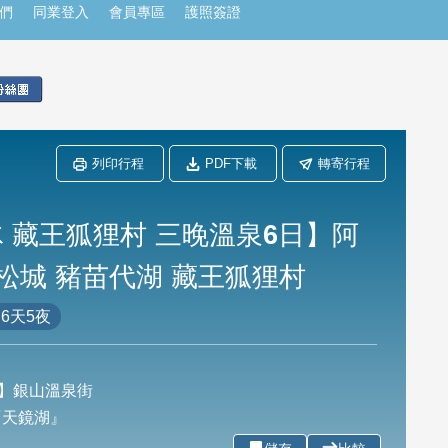
們
同業登入
會員專區
護照簽證
列印行程
PDF下載
轉寄行程
 藏王狐狸村 三晚溫泉6日】阿
松城 豬苗代湖 藏王狐狸村
6天5夜
】銀山溫泉街
『天鏡湖』