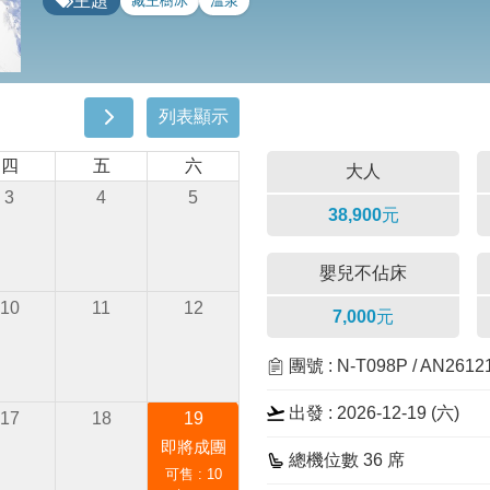
主題
藏王樹冰
溫泉
列表顯示
四
五
六
大人
3
4
5
38,900元
嬰兒不佔床
10
11
12
7,000元
團號 : N-T098P / AN261
出發 : 2026-12-19 (
六
)
17
18
19
即將成團
總機位數 36 席
可售 : 10