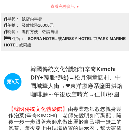
光，包括新光漂浮島、鷺得島、汝矣島、國會議
餅)→明洞商圈（保證停留至少2小
事堂以及蠶室等地，是一個適合與戀人、朋友、
時）
家人共度溫馨時光的地方。
【彩妝名品館】
風靡全韓的知名化妝品相信是愛
美的女人們必須購買的最夯商品，在這挑選最新
款最HITO彩粧品，讓辛苦上班族及學生族群在忙
碌生活中一樣可以打造出時尚流行彩妝，讓您永
遠跟上時代潮流尖端。