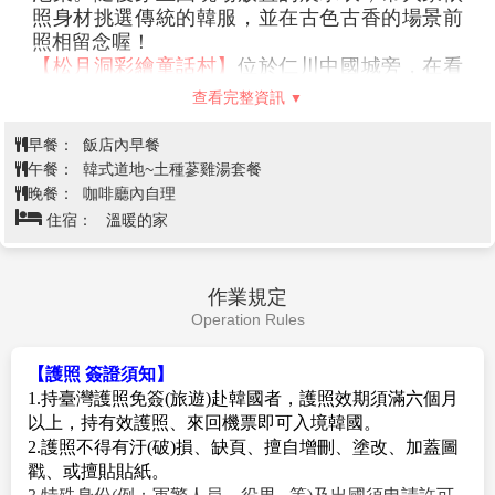
【景福宮】
是韓國五大宮闕中規模最大、建築設
計最美麗的一座。景福宮中最具朝鮮時期代表性
的建物就屬慶會樓與香遠亭的蓮花池，至今仍保
查看完整資訊
有當時的面貌，勤政殿前的石階與石雕等，也都
是當時雕刻藝術的代表。目前興禮門外西側建有
早餐：
飯店內早餐
國立古宮博物館，內香遠亭東側則有國立民俗博
午餐：
發放韓幣10000元
物館。
晚餐：
逛街方便，敬請自理
【益善洞韓屋村】
益善洞韓屋村形成於1920年代
住宿：
SOPRA HOTEL 或AIRSKY HOTEL 或PARK MARINE
左右，具有結合傳統與現代的獨特建築風格。狹
HOTEL 或同級
窄且蜿蜒的益善洞小巷都相當獨特，各個商店和
咖啡廳都有各式各樣不同的特色裝潢，因此整個
益善洞就像是拍照區，巷弄間都充滿著可以讓人
拍出美照的特色場所。
韓國傳統文化體驗館(辛奇Kimchi
【廣藏市場】
廣藏市場裡滿滿都是在地美味的韓
DIY+韓服體驗)→松月洞童話村、中
國小吃，其中綠豆煎餅、麻藥紫菜飯捲、生章
第5天
國城華人街→❤東洋療癒系鹽田烘焙
魚、牛肉拌飯、大麥拌飯都很受歡迎，是不同於
明洞、弘大等觀光景點區的小吃滋味。
咖啡廳～午後放空時光→仁川/桃園
【首爾明洞】
整個韓國流行指標的代表地區，舉
凡國內外知名品牌服飾、運動用品、流行文具雜
貨等當年度最新流行時尚商品均可在這裡購買
到。明洞的魅力，絕對令您難以招架，是個購物