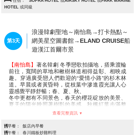
炸雞文化。過程中可同步試吃現做餐點，體驗內
容豐富且具參與感，為行程增添不同的互動樂
趣。
【樂天世界主題樂園】
從夢幻世界到文化旅遊的
遊樂大寶島，樂天世界是一座集遊樂﹑並具有文
查看完整資訊
化內涵的超大型城市休閒遊樂園。裹面有世界最
大的室內主題樂園《驚險樂天世界》、漂浮湖水
早餐：
飯店內早餐
中《魔術島》；此外還有民俗館、劇場電影院、
午餐：
炸雞組合餐+飲料+醃蘿蔔
室內游泳池、滑冰場、保齡球場、會員制體育俱
【韓國美食】一豬三吃(五香豬腳+菜包肉+豬骨鍋)+季節小
晚餐：
樂部、百貨公司、購物商店、超市等。以驚險神
菜
祕為主題的《驚險樂天世界》和《魔術島》擁有
住宿：
SOPRA HOTEL 或AIRSKY HOTEL 或PARK MARINE
30餘種尖端遊樂設備供旅客盡情玩樂及魔術劇場
HOTEL 或同級
大型舞臺表演等，還有揉合自然及尖端科技表演
等，五光十色的迪士尼世界讓人回味無窮。
浪漫韓劇聖地～南怡島→打卡熱點～
網美星空圖書館→ELAND CRUISE船
第3天
遊漢江首爾市景