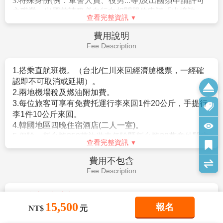
天堂。
【韓國傳統文化體驗館】
由專業老師教您親身製
作泡菜(辛奇KIMCHI)，老師先說明如何調配，隨
後一步一步跟著老師來做出屬於自己獨一無二的
泡菜。隨後穿上由現場放置的展示衣，幫大家依
照身材挑選傳統的韓服，並在古色古香的場景前
照相留念喔！
【松月洞彩繪童話村】
位於仁川中國城旁，在看
到可愛的彩虹愛心拱門時，代表仁川童話村就抵
查看完整資訊
達了，隨即開啟大家的童話世界之旅，整個街道
充滿了童話的純真氣息，這裡的房子不像是其他
15,500
報名
早餐：
飯店內早餐
NT$
元
的壁畫村，只是在房子上塗鴉，而是做立體的設
午餐：
韓式道地~土種蔘雞湯套餐