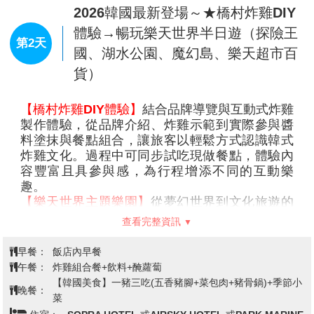
2026韓國最新登場～★橋村炸雞DIY
體驗→暢玩樂天世界半日遊（探險王
第2天
國、湖水公園、魔幻島、樂天超市百
貨）
【橋村炸雞DIY體驗】
結合品牌導覽與互動式炸雞
製作體驗，從品牌介紹、炸雞示範到實際參與醬
料塗抹與餐點組合，讓旅客以輕鬆方式認識韓式