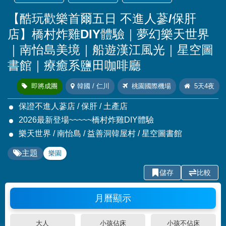
【酷玩歡樂首爾五日 不進人蔘/保肝
店】橋村炸雞DIY體驗｜夢幻樂天世界
｜南怡島美境｜船遊漢江風光｜星空圖
書館｜療癒系鹽田咖啡廳
即將成團
韓國 / 仁川
桃園國際機場
5天4夜
保證不進人蔘店 / 保肝 / 土產店
2026最新登場~~~~~橋村炸雞DIY體驗
樂天世界 / 南怡島 / 益善洞韓屋村 / 星空圖書館
主題
樂園
儲存
比較
月曆顯示
大人
小孩佔床
小孩不佔床