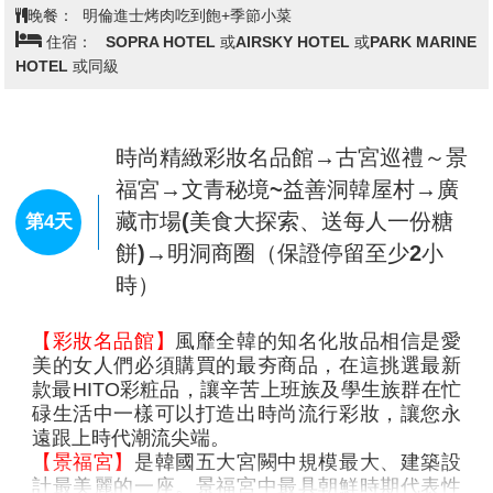
【南怡島】
著名韓劇 冬季戀歌拍攝地，搭乘渡輪
前往，寬闊的草地和楸樹林道相得益彰、相映成
趣。穿過廣受戀人們歡迎的“愛情小路”的杉木林
道。早晨或者黃昏時，從枝葉中滲進霞光讓人心
靈感覺平靜舒暢；春、夏、秋、
冬中更都有不同景色，春天的櫻花碇放的美景、
夏天的陽光映照著樹影的美感、秋楓紅葉步滿整
個杉木林道的美麗、冬季 片地雪白景色更為浪
查看完整資訊
漫，讓您在四季之中留下最不同的回憶。
【水原星空圖書館2.0】
有別於一般常見的圖書
早餐：
飯店內早餐
館，星空圖書館內是佈滿巨大書牆的挑高空間，
午餐：
春川鐵板炒雞料理
天花頂端撒下柔和光線，讓徜徉於書海的時光變
晚餐：
明倫進士烤肉吃到飽+季節小菜
得更愜意，也不論站在圖書館的哪個角度都能欣
住宿：
SOPRA HOTEL 或AIRSKY HOTEL 或PARK MARINE
賞到光影與空間之間的美麗變化。至於「星空圖
HOTEL 或同級
書館」如此夢幻的名字來由，是因為每到了夜
晚，天頂玻璃外掛上黑幕，館內書牆層架間就會
點上柔和燈光，宛如美麗夜空內的閃耀繁星。
【ELAND CRUISE漢江遊覽船】
搭乘遊船遊覽漢
時尚精緻彩妝名品館→古宮巡禮～景
江絕對是最佳的欣賞漢江的方式，迎著清爽的江
福宮→文青秘境~益善洞韓屋村→廣
風，可以盡情欣賞漢江兩岸的迷人風光。乘客們
藏市場(美食大探索、送每人一份糖
第4天
可以在郵輪上悠然地遊覽首爾市中心的壯麗風