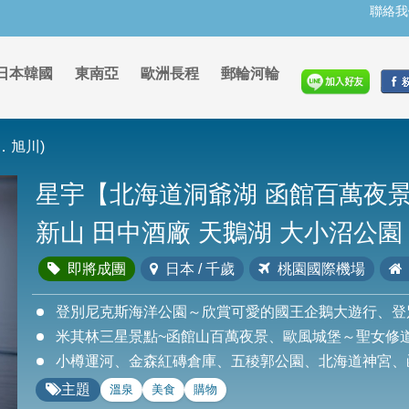
聯絡我
日本韓國
東南亞
歐洲長程
郵輪河輪
．旭川)
星宇【北海道洞爺湖 函館百萬夜景
新山 田中酒廠 天鵝湖 大小沼公園
即將成團
日本 / 千歲
桃園國際機場
登別尼克斯海洋公園～欣賞可愛的國王企鵝大遊行、登
米其林三星景點~函館山百萬夜景、歐風城堡～聖女修
小樽運河、金森紅磚倉庫、五稜郭公園、北海道神宮、
主題
溫泉
美食
購物