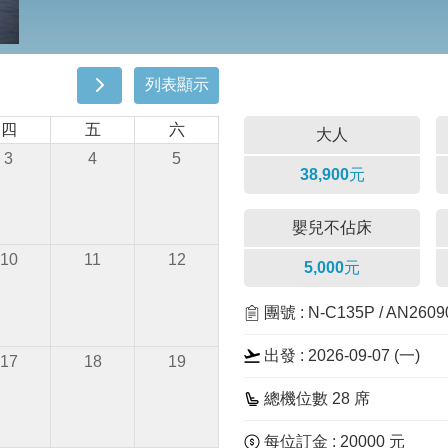
列表顯示
四
五
六
大人
3
4
5
38,900元
嬰兒不佔床
10
11
12
5,000元
團號 : N-C135P / AN260
出發 : 2026-09-07 (一)
17
18
19
總機位數 28 席
每位訂金 : 20000 元