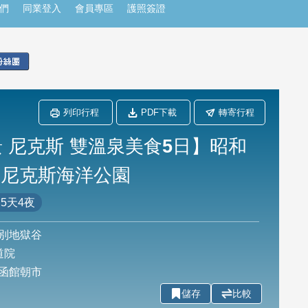
們
同業登入
會員專區
護照簽證
列印行程
PDF下載
轉寄行程
 尼克斯 雙溫泉美食5日】昭和
 尼克斯海洋公園
5天4夜
別地獄谷
道院
函館朝市
儲存
比較