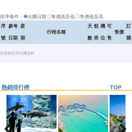
排序條件：
出團日期
售價高至低
售價低至高
序
參考
星
天
航
機
可
訂
行程名稱
售價
號
日期
期
數
班
位
售
購
目前無任何出團資料
熱銷排行榜
TOP