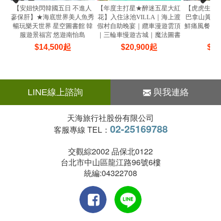
【安妞快閃韓國五日 不進人
【年度主打星★醉迷五星大紅
【虎虎生風
蔘保肝】★海底世界美人魚秀
花】入住泳池VILLA｜海上渡
巴拿山黃金佛
暢玩樂天世界 星空圖書館 韓
假村自助晚宴｜纜車漫遊雲頂
鮮痛風餐 焗
服遊景福宮 悠遊南怡島
｜三輪車慢遊古城｜魔法圖書
(
館5日
$
14,500
起
$
20,900
起
$
22
LINE線上諮詢
與我連絡
天海旅行社股份有限公司
02-25169788
客服專線 TEL：
交觀綜2002 品保北0122
台北市中山區龍江路96號6樓
統編:04322708