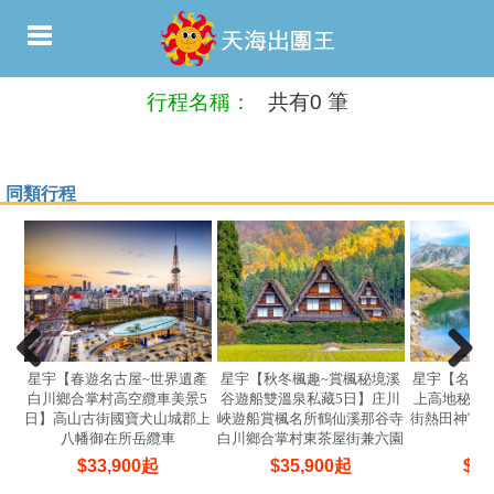
行程名稱：
共有0 筆
同類行程
星宇【春遊名古屋~世界遺產
星宇【秋冬楓趣~賞楓秘境溪
星宇【名古
白川鄉合掌村高空纜車美景5
谷遊船雙溫泉私藏5日】庄川
上高地秘境
日】高山古街國寶犬山城郡上
峽遊船賞楓名所鶴仙溪那谷寺
街熱田神宮
八幡御在所岳纜車
白川鄉合掌村東茶屋街兼六園
哆啦A夢電車
$
33,900
起
$
35,900
起
$
36