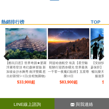
熱銷排行榜
TOP
【酷玩日惹】世界奇蹟★婆羅
阿提哈德航空 埃及【星空駱
【安妞快閃
浮屠塔登頂 奇幻森林冒險 新
駝騎行迎西奈曙光 世界最美
蔘保肝】★
加坡金沙水舞秀 南洋雙國 惹
一千零一夜魔幻點燈】五星尊
暢玩樂天世界
出好新情5+1日(全程無購物)
榮10日
服遊景福
$
33,900
起
$
83,900
起
$
14
LINE線上諮詢
與我連絡