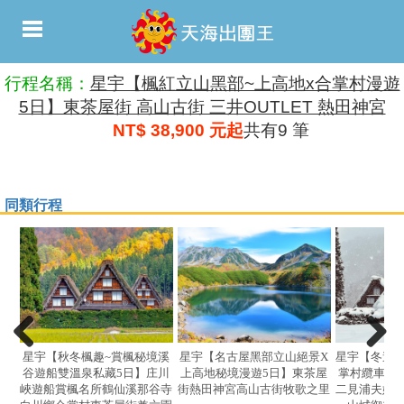
行程名稱：
星宇【楓紅立山黑部~上高地x合掌村漫遊
5日】東茶屋街 高山古街 三井OUTLET 熱田神宮
NT$ 38,900 元起
共有9 筆
同類行程
星宇【秋冬楓趣~賞楓秘境溪
星宇【名古屋黑部立山絕景X
星宇【冬遊
谷遊船雙溫泉私藏5日】庄川
上高地秘境漫遊5日】東茶屋
掌村纜車名
峽遊船賞楓名所鶴仙溪那谷寺
街熱田神宮高山古街牧歌之里
二見浦夫婦