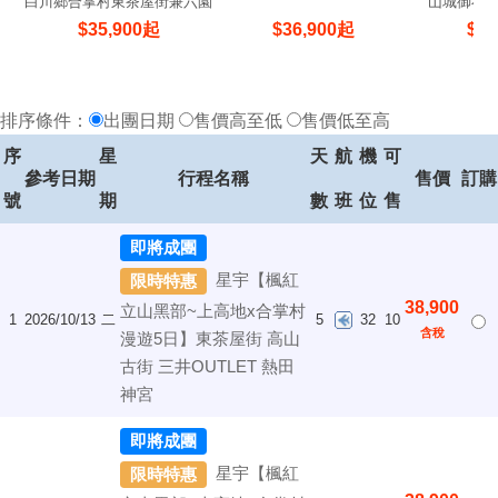
白川鄉合掌村東茶屋街兼六園
山城御在
哆啦A夢電車
$
35,900
起
$
36,900
起
$
36
排序條件：
出團日期
售價高至低
售價低至高
序
星
天
航
機
可
參考日期
行程名稱
售價
訂購
號
期
數
班
位
售
即將成團
星宇【楓紅
限時特惠
38,900
立山黑部~上高地x合掌村
1
2026/10/13
二
5
32
10
含稅
漫遊5日】東茶屋街 高山
古街 三井OUTLET 熱田
神宮
即將成團
星宇【楓紅
限時特惠