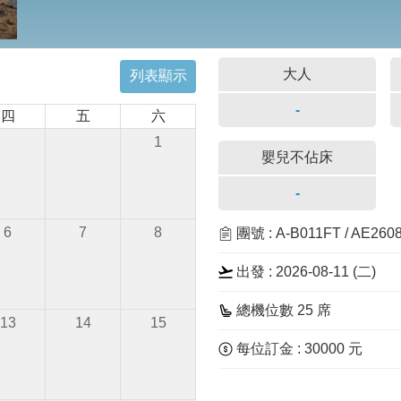
大人
列表顯示
-
四
五
六
1
嬰兒不佔床
-
6
7
8
團號 : A-B011FT / AE260
出發 : 2026-08-11 (二)
總機位數 25 席
13
14
15
每位訂金 : 30000 元