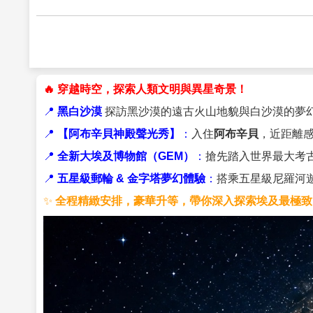
🔥 穿越時空，探索人類文明與異星奇景！
📍
黑白沙漠
探訪黑沙漠的遠古火山地貌與白沙漠的夢
📍
【阿布辛貝神殿聲光秀】
：
入住
阿布辛貝
，近距離
📍
全新大埃及博物館（GEM）
：
搶先踏入世界最大考
📍
五星級郵輪 & 金字塔夢幻體驗
：
搭乘五星級尼羅河
✨
全程精緻安排，豪華升等，帶你深入探索埃及最極致