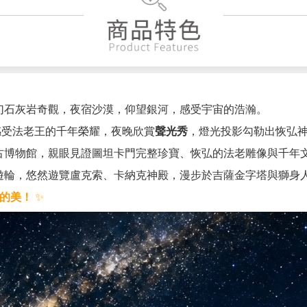
幻石灰岩奇觀，夜宿沙漠，仰望銀河，感受宇宙的浩瀚。
感受法老王的千年榮耀，夜晚欣賞
聲光秀
，燈光投影勾勒出恢弘
古博物館，親眼見證圖坦卡門完整珍寶、恢弘的法老雕像與千年
遊輪，悠然遊覽盧克索、卡納克神殿，漫步於吉薩金字塔與獅身
的美！
✨