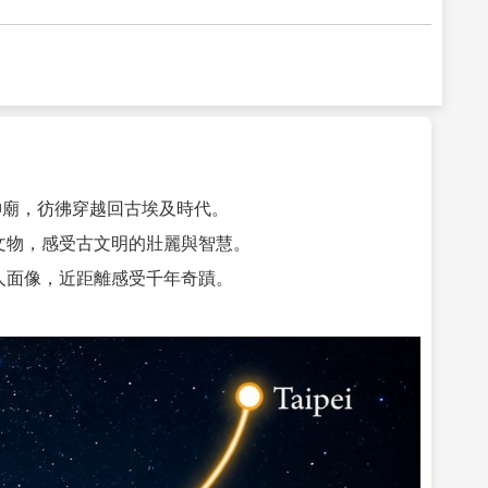
神廟，彷彿穿越回古埃及時代。
文物，感受古文明的壯麗與智慧。
人面像，近距離感受千年奇蹟。