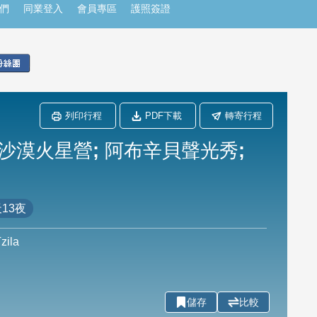
們
同業登入
會員專區
護照簽證
列印行程
PDF下載
轉寄行程
漠火星營; 阿布辛貝聲光秀;
13夜
ila
儲存
比較