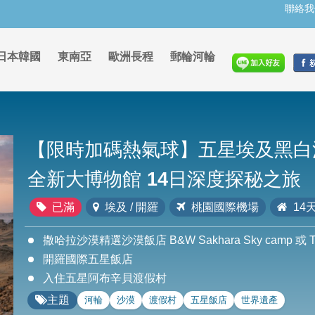
聯絡我
日本韓國
東南亞
歐洲長程
郵輪河輪
【限時加碼熱氣球】五星埃及黑白沙
全新大博物館 14日深度探秘之旅
已滿
埃及 / 開羅
桃園國際機場
14天
撒哈拉沙漠精選沙漠飯店 B&W Sakhara Sky camp 或 Tz
開羅國際五星飯店
入住五星阿布辛貝渡假村
主題
河輪
沙漠
渡假村
五星飯店
世界遺產