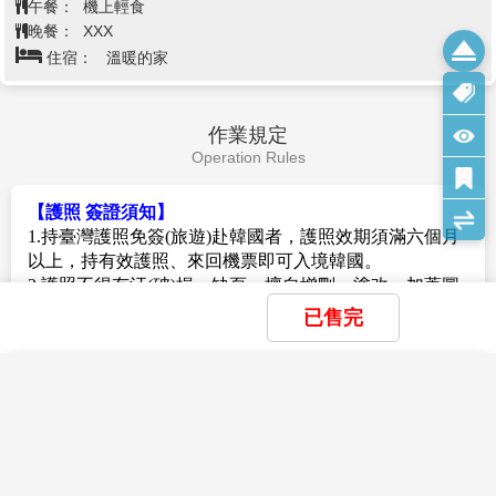
午餐：
機上輕食
炬，於是在同年11月遷至現址。市場主要販售蔬菜、水
晚餐：
XXX
果、水產、藥草、穀物、服飾等。作為濟州島的代表傳
住宿：
溫暖的家
統市場，這裡新鮮的海產十分受歡迎。不僅能用低廉實
惠的價格買到包含帶魚生魚片在內的各種綜合生魚片，
還有鮑魚內臟飯、斑鰩三合、放入整隻鮑魚的烤肉排等
備受矚目的創意美食。
作業規定
Operation Rules
【護照 簽證須知】
1.持臺灣護照免簽(旅遊)赴韓國者，護照效期須滿六個月
以上，持有效護照、來回機票即可入境韓國。
2.護照不得有汙(破)損、缺頁、擅自增刪、塗改、加蓋圖
戳、或擅貼貼紙。
已售完
3.特殊身份(例：軍警人員、役男...等)及出國須申請許可
之職業，出國前請務必自行向相關單位申請「出境許
查看完整資訊
可」並於出國當日攜帶相關文件備查。(役男是指年滿十
×
×
×
我儲存的商品
我瀏覽過的商品
商品比較清單
清除全部
清除全部
清除全部
開始比較
九歲當年一月一日起至屆滿三十六歲之年十二月三十一
費用說明
×
主題精選行程
日止，尚未履行兵役義務之役齡男子。)
Fee Description
×
4.韓國政府宣布，自本(2023)年4月1日起至明(2024)年12
暑假搶檔特賣★【我在濟州天氣晴】歐式
目前沒有儲存商品
目前沒有比較商品
月31日止，暫先針對台灣等22個國家或地區之外籍旅客
森林小火車 歡樂牛島 泰迪熊博物館 烤肉
花季楓紅
1.搭乘直航班機,含機上輕食（台北/濟州來回經濟艙機