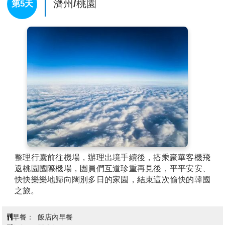
濟州/桃園
第5天
可以幫助改善肝臟過多的脂肪囤積，純天然100%韓國產
枳椇子果實是現代人保護肝臟的最佳選擇。
【彩妝名品館】
韓國有不少彩妝品牌，因為平價、高
CP 值而受到大眾的青睞。相信愛美的女人們一定可以
在這挑選最新款最hito彩粧保養品，讓您永遠跟著時代
潮流尖端。
【韓國傳統文化體驗舘】
學習製作深受韓國人喜愛的
美食：紫菜飯捲，另安排親自穿著傳統韓服，韓服的線
條兼具曲線與直線之美，您可拿著相機隨意拍攝，留下
永恆回憶。
【城邑民俗村】
這裡現有400餘棟房屋，被指定為韓國
民俗資料保護區，以茅草覆蓋的屋頂，石頭疊砌的院
牆，以及用“丁囊”取代門戶的民宅，質樸可愛，至今仍
有人在這裡居住生活。
整理行囊前往機場，辦理出境手續後，搭乘豪華客機飛
【東門傳統市場】
東門傳統市場是擁有悠久歷史的傳
返桃園國際機場，團員們互道珍重再見後，平平安安、
統市場，也是濟州島的代表市場之一。而這裡與東門傳
快快樂樂地歸向闊別多日的家園，結束這次愉快的韓國
統水產市場都是濟州島最重要的大型常設傳統市場。
之旅。
1945年8月光復以後，濟州東門市場初步形成。作為當
時濟州島唯一的常設市場，這裡自然而然成為濟州島整
早餐：
飯店內早餐
體商業活動的根據地。1954年3月，市場因火災付之一