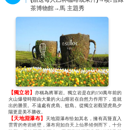
的可愛動物園，無論是凶猛的老虎、鱷魚，或是可愛的
茶博物館→馬 主題秀
小綿羊、小白兔，遊客都可以近距離的觸摸和拍照。除
了展示區之外，另有販賣部專售各種泰迪熊的玩偶和紀
念品，令人愛不釋手。
【蓮洞商圈】
此處為濟州市最繁華區域，各式精品、
服飾商店林立，如國知名品牌NIKE、ADIDAES、
FLLA…等，物美價廉；另外在大街小巷內還有各式小
吃店、小酒館，讓您可以品嚐到濟州的特色小吃。
【獨立岩】
亦稱為將軍岩。獨立岩是在約150萬年前的
火山爆發時期由大量的火山熔岩在自然力作用下，造就
出的勝景。不遠處有虎島、蚊島。從獨立岩觀望虎島夕
陽更是美不勝收。
【天地淵瀑布】
天地淵瀑布恰如其名，擁有高聳直入
雲霄的奇岩絕壁，瀑布宛如自天上仙界傾倒而下，十分