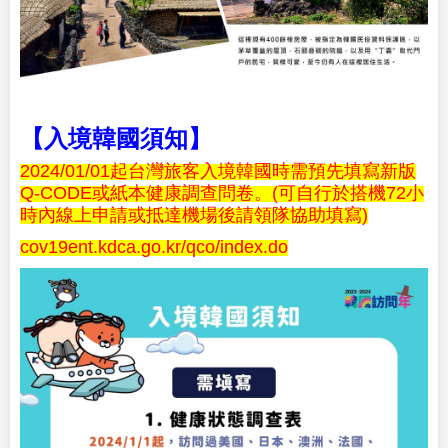
【入境韓國須知】
2024/01/01起台灣旅客入境韓國時需預先填寫新版
Q-CODE或紙本健康調查問卷。(可自行於搭機72小
時內線上申請或抵達機場後請領隊協助填寫)
cov19ent.kdca.go.kr/qco/index.do