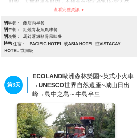
壯觀。天地淵瀑布區內，不僅有被指定為第163號天然
紀念物的膽八樹自然生態叢林，稀有植物如刺草莓、松
查看完整資訊
葉蘭及暖帶性植物如栲樹、山柚子樹、山茶樹等大片自
然野生林也聚集於此，使得這片野生林更被指定為第
早餐：
飯店內早餐
379號自然紀念物。
午餐：
紅燒青花魚風味餐
【噢!雪綠茶博物館】
韓國有名的名茶牌子雪綠茶的
晚餐：
馬鈴薯燉豬骨風味餐
製造企業(株)太平洋開設的綠茶博物館。博物館佔地
住宿：
PACIFIC HOTEL 或ASIA HOTEL 或VISTACAY
1650平方米，包含了茶的文化等方面。濟州島早晚溫差
HOTEL 或同級
大，年平均氣溫和降雨量和土壤極適合茶葉的栽種。館
內包括學習茶的歷史、生產過程的展示、陳列各種綠茶
生產品的雪綠精品世界等。
ECOLAND歐洲森林樂園~英式小火車
【馬 主題秀】
演繹韓國的流行文化與歷史故事，獨創
結合舞蹈與馬術，是一場人馬之間充滿默契的精彩表
→UNESCO世界自然遺產~城山日出
第3天
演。在將近一個小時的時間內，演員在馬背上做出跳
峰→島中之島～牛島우도
舞、倒立、疊羅漢等精湛的演出，為了重現戰爭的實
況，兩軍對陣大場面的朱蒙建國故事，場上有近30位騎
士駕馭著馬匹穿梭奔跑、進行戰鬥，令人眼花撩亂又大
呼過癮。