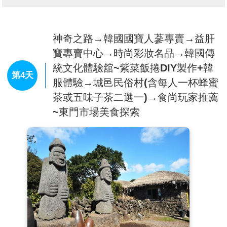
的Kids Town、童話般的童話屋和只有在Eco Land才能體
驗的林間小道。花園站--有薰衣草、綠茶和玫瑰園，您
可以享受大自然充滿季節性花卉和薰衣草田的歐式花
神奇之路→韓國國寶人蔘專賣→益肝
園。
【UNESCO世界自然遺產~城山日出峰】
為漢拏山
寶專賣中心→時尚彩妝名品→韓國傳
360個止火焰山之一，也是世界最大的突出於海岸的火
統文化體驗舘~紫菜飯捲DIY製作+韓
山口，攀登30分鐘左右到山頂；由此也可觀看日落，加
第4天
服體驗→城邑民俗村(含每人一杯蜂蜜
上可以瞭望一片廣闊的牧場，美不勝收，令人嘆為觀
止，遠眺這山峰綺麗景色，其西海岸有海螺、鮑魚養殖
茶或五味子茶二選一)→食尚玩家推薦
場，運氣好的時候還可觀看到韓國國寶級海女潛水採集
~東門市場美食探索
海產的情景。
【島中之島～牛島우도】(含渡輪船票)
濟州島東部
最小的一個島嶼，有珊瑚之島、海女之島、燈塔之島等
別名。由於樣子很像是一頭臥牛伸著頭的樣子，因此得
名牛島。這裡擁有地勢和緩的沃土、豐富的漁場、牛島
八景等得天獨厚的良好天然條件，再加上濟州海女與石
牆路等，讓來這裡的遊客就可以體驗到只有濟州島才有
的獨特傳統文化與自然環境，就好比是個縮小版的濟州
島。
※因氣候變化無常，如牛島行程無法成行，則改史努比