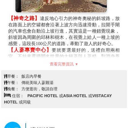
庭園※
【神奇之路】
違反地心引力的神奇奧秘的斜坡路，放
在路面上的空罐都會沿著上波方向迅速滑動，拉開手閘
的汽車也會自動沿上坡行進，其實這是一種錯覺現象，
斜坡因為周圍的邱林和樹木，在視覺上給人一種上坡的
感覺，這段長100公尺的道路，牽動了遊人的好奇心。
【人蔘專賣中心】
要就要選最好的，送禮自用兩相
宜，不妨來選購聞名世界的太極蔘與人蔘精，對調身養
氣有極大功效。
查看完整資訊
【益肝寶專賣中心】
提取了韓國珍貴稀少的枳椇子成
份，並濃縮萃取了人蔘、松針等純天然原料之精華，是
早餐：
飯店內早餐
護肝、保肝的優良產品，枳椇子在韓國海拔50-800公尺
午餐：
傳統美味人蔘雞湯
的無污染、無公害的環境下自然生長，早在中國的《本
晚餐：
方便逛街，敬請自理
草綱目》以及韓國《東醫寶鑑》都有詳細的記載。枳椇
住宿：
PACIFIC HOTEL 或ASIA HOTEL 或VISTACAY
子被李時珍稱為“金果樹”，性平、味甘酸、強肝脾肺
HOTEL 或同級
經，主治酒醉。現代醫學研究也證明，枳椇子果實含硝
酸鉀，過氧化酶，其成份能迅速降低乙醇在血液中的濃
度，清除酒後體內產生的過量自由基，阻止過氧化脂質
的形成，避免酒精中毒導致的各種新陳代謝的異常，還