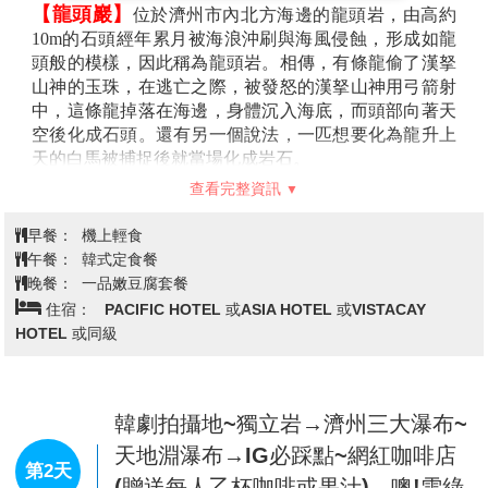
【龍頭巖】
位於濟州市內北方海邊的龍頭岩，由高約
10m的石頭經年累月被海浪沖刷與海風侵蝕，形成如龍
頭般的模樣，因此稱為龍頭岩。相傳，有條龍偷了漢拏
山神的玉珠，在逃亡之際，被發怒的漢拏山神用弓箭射
中，這條龍掉落在海邊，身體沉入海底，而頭部向著天
空後化成石頭。還有另一個說法，一匹想要化為龍升上
天的白馬被捕捉後就當場化成岩石。
【紅白馬燈塔+彩虹海岸道路】
參考濟州馬可愛肥短
查看完整資訊
的身形打造而成，一紅一白的小馬因造型特殊，成為IG
打卡熱門景點。位於梨湖海水浴場，是最靠近濟州市區
早餐：
機上輕食
的海水浴場。每到夏天就有許多避暑的遊客前往。鄰近
午餐：
韓式定食餐
紅白馬燈塔的彩虹海岸道路以遼闊大海為背景的海岸道
晚餐：
一品嫩豆腐套餐
路，能看到綿延的七彩磚型防護牆，像是彩虹階梯般可
住宿：
PACIFIC HOTEL 或ASIA HOTEL 或VISTACAY
愛。
HOTEL 或同級
【泰迪熊野生動物王國】
泰迪熊野生動物王國：2009
年開幕，是一個由泰迪熊和各式各樣的動物玩偶組成的
可愛動物園，無論是大人或小朋友，都很難抗拒這一個
韓劇拍攝地~獨立岩→濟州三大瀑布~
充滿童趣與歡樂的世界。這裡除了許多可愛的泰迪熊之
外，還增加了許多可愛的動物，例如：大象、老虎、熊
天地淵瀑布→IG必踩點~網紅咖啡店
第2天
貓、長頸鹿等等，這些可愛的絨毛娃娃共組一個無牢籠
(贈送每人乙杯咖啡或果汁)→噢!雪綠