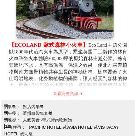
【ECOLAND 歐式森林小火車】
Eco Land主題公園
以1800年代蒸汽火車為原型，乘坐英國手工製作的林肯
火車乘坐火車體驗300,000坪的原始森林主題公園。擁有
豐沛地下水，具有高保溫、保濕之效果，使北方寒帶植
物與南方熱帶植物共存生長的神秘樹林。樹林覆蓋了火
山熔岩地表，化身動植物的樂園，讓人感受到森林的偉
大。透過4.5公里的小火車之旅，還能觀察各種棲息在原
始林內的昆蟲與動植物。主題公園分為四大區堿：生態
查看完整資訊
區--在20,000坪湖面上設置了300公尺水上甲板，讓您彷
彿在湖上行走。前往下一站時，可以悠閒地欣賞悠美的
早餐：
飯店內早餐
湖光風景。湖濱站--是一個充滿異國情調的車站，有一
午餐：
濟州白帶魚套餐
個風車和一個湖泊，還有隱藏著拍照區的山茶林，提供
晚餐：
人氣美食~韓式烤肉吃到飽
了豐富多彩的遊玩項目。野餐花園站--是一個可以在廣
住宿：
PACIFIC HOTEL 或ASIA HOTEL 或VISTACAY
闊的金色草地上野餐的地方。在這個有孩子們可以玩耍
HOTEL 或同級