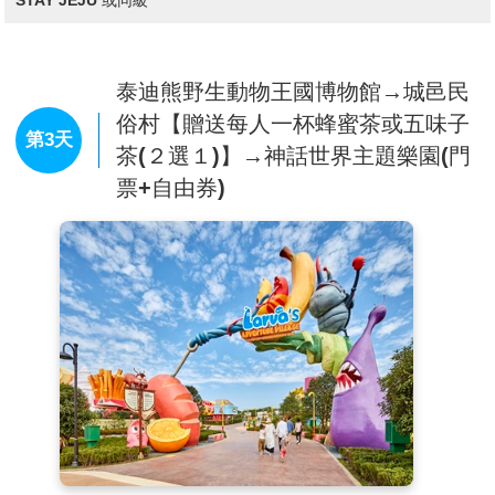
年平均氣溫和降雨量和土壤極適合茶葉的栽種。館內包
括學習茶的歷史、生產過程的展示、陳列各種綠茶生產
品的雪綠精品世界等。
泰迪熊野生動物王國博物館→城邑民
【摩托車特技秀】
作此類表演全世界共二組人，其中
一組位於濟州島表演，驚險刺激的演出，必定讓您血脈
俗村【贈送每人一杯蜂蜜茶或五味子
第3天
噴張，在一個小時的演出中還有空中飛人、民俗雜技和
茶(２選１)】→神話世界主題樂園(門
大車輪等表演，保證讓您大呼過癮，不虛此行。
※註：若
票+自由券)
遇秀休館或滿座，行程將作先後順序調整，不便之處敬請見諒！
【蓮洞商圈】
此處為濟州市最繁華區域，各式精品、
服飾商店林立，如國知名品牌NIKE、ADIDAES、
FLLA…等，物美價廉；另外在大街小巷內還有各式小
吃店、小酒館，讓您可以品嚐到濟州的特色小吃。