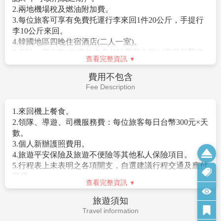
灣至該國的回程機票證明或外國人在台灣的居留證，請
2.兩地機場稅及燃油附加費。
旅客務必攜帶。
3.每位旅客可享有免費托運行李來回1件20公斤，手提行
6.自2012年01月01日起年滿17歲以上的外國旅客入境韓國
李10公斤來回。
時，需留下《雙手食指指紋及臉部照片資料》。
4.韓國地區四晚住宿酒店(二人一室)。
5.保險：新台幣250萬旅遊責任險暨新台幣20萬意外醫療
【特別說明】
查看完整資訊
險。
1.團體機票(含燃油附加稅)一經開票後，均無退票價值，
費用不包含
此點基於航空公司之規定，敬請見諒。
Fee Description
2.若因不可抗力因素/航空公司變動航班時間/景區臨時關
閉等，造成團體在行進時行程先後順序調整或更改調整
1.來回機上餐食。
行程，將盡力忠於原行程內容，敬請見諒。
2.領隊、導遊、司機服務費：每位旅客每日台幣300元×天
3.因疫情影響，團體旅遊等受出入境限制令規範，本行程
數。
內容和辦理簽證等注意事項僅供參考，將依各國法規隨
3.個人新辦護照費用。
時調整。
4.旅遊平安保險及旅遊不便險等其他私人保險項目。
4.報名時請支付訂金/作業金NT$10000/人。(過年/連續假
5.行程表上未表明之各項開支，自選建議行程交通及應付
期訂金NT$15000/人。)
費用。
5.在網路上完成報名動作，只是完成預定手續，並不保證
查看完整資訊
6.純係私人之消費：如行李超重費、飲料酒類、洗衣、電
一定有團位，尚需待客服人員確認後方可確定。
話、電報及私人交通費。
6. 購物站安排：
旅遊須知
※如因個人因素取消或被拒絕入境韓國，將無法申請退
A.本旅遊行程有安排購物站，站內將有銷售人員為您提
Travel information
費。