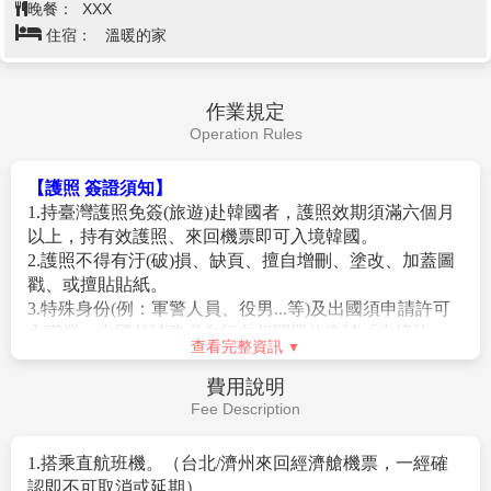
晚餐：
XXX
住宿：
溫暖的家
作業規定
Operation Rules
【護照 簽證須知】
1.持臺灣護照免簽(旅遊)赴韓國者，護照效期須滿六個月
以上，持有效護照、來回機票即可入境韓國。
2.護照不得有汙(破)損、缺頁、擅自增刪、塗改、加蓋圖
戳、或擅貼貼紙。
3.特殊身份(例：軍警人員、役男...等)及出國須申請許可
之職業，出國前請務必自行向相關單位申請「出境許
查看完整資訊
可」並於出國當日攜帶相關文件備查。(役男是指年滿十
九歲當年一月一日起至屆滿三十六歲之年十二月三十一
費用說明
日止，尚未履行兵役義務之役齡男子。)
Fee Description
4.持外國護照需本人親自辦理南韓簽證(或線上申辦K-
ETA)，無法委託代辦。
1.搭乘直航班機。（台北/濟州來回經濟艙機票，一經確
5. 旅客持外國護照進出韓國時，機場櫃台會要求出示台
認即不可取消或延期）。