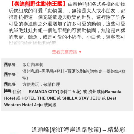
【泰迪熊野生動物王國】
由泰迪熊和各式各樣的動物
玩偶組成的可愛「動物園」，無論是大人或小朋友，都
很難抗拒這一個充滿童趣與歡樂的世界。這裡除了許多
可愛的泰迪熊之外還增加了許多可愛的動物，這些可愛
的絨毛娃娃共組一個無牢籠的可愛動物園，無論是凶猛
的老虎、鱷魚，或是可愛的小綿羊、小白兔，遊客都可
以近距離的觸摸和拍照。
【城邑民俗村】
這裡現有400餘棟房屋，被指定為韓國
查看完整資訊
民俗資料保護區，以茅草覆蓋的屋頂，石頭疊砌的院
牆，以及用“丁囊”取代門戶的民宅，質樸可愛，至今仍
早餐：
飯店內早餐
有人在這裡居住生活。
註：民俗村內特有土產品、馬骨粉、蜂
濟州私廚~黑毛豬+豬排+百匯吃到飽(贈每桌一份鮑魚+鮮
午餐：
蜜、五味子茶，提供貴賓自行衡量購買。
蝦)
【神話世界主題樂園】
2017年9月30日全新開幕，設
晚餐：
方便遊玩，敬請自理
有15個遊樂設施與景點，特色的主題樂園，其中，和兒
住宿：
RAMADA CITY(原特二五花) 或 濟州咸德Ramada
童們喜歡的 TUBAn 公司合作的卡通主題樂園包含三個
Hotel 或 HOTEL THE ONE 或 SHILLA STAY JEJU 或 Best
主題區，分別為「視界之港」，「爆笑蟲子的冒險
Western Hotel Jeju 或同級
村」，「奧斯卡的新世界」等三個主題，包含15項以上
的遊樂設施和景點，將爆笑蟲子等IP引進，讓孩子們可
以和各種熱門的卡通人物一起互動。
道頭峰(彩虹海岸道路散策)→精裝彩