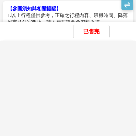
供介紹說明，您可依照自己需求購買自用或致贈親朋好
友。若旅客依個人喜好，無法接受購物站行程，建議您
【參團須知與相關提醒】
報名前，應先行評估或是報名本公司購物行程較少之旅
1.以上行程僅供參考，正確之行程內容、班機時間、降落
遊行程。
城市及住宿飯店，請以行前說明會資料為準。
B.因各旅遊團體抵達購物站時間不同，為提供團體完整
2.團體若為特殊拜會團、會議參展團、學生團體，不適用
已售完
購物說明服務，購物站內以單團方式對每一團說明介
於本行程之報價，需另行報價。
紹。
3.本行程恕不接受韓籍旅客及其家屬參團；當地參團須提
7. 韓國【飯店及渡假村因響應環保】，建議自行攜帶牙
供來回電子機票，恕不接受於韓國打工度假及工作者參
×
×
×
我瀏覽過的商品
我儲存的商品
商品比較清單
清除全部
清除全部
清除全部
開始比較
查看完整資訊
刷、牙膏、拖鞋、盥洗用品、毛巾(或大毛巾)，有些飯店
團。
×
主題精選行程
有提供，有些不提供。
4.特殊規定如下：參加本行程若逢以下條件限定，費用需
8.本行程為PARK聯營團體。
另計：
目前沒有瀏覽紀錄
目前沒有儲存商品
A此行程報價限持中華民國護照散客參團適用，僅適用
目前沒有比較商品
花季楓紅
【作業規定】
於正常之散客報名，整組包團、參展團、會議團、學生
1.本行程最低出團人數為16人以上(含) ，台灣地區將派遣
賞花
賞櫻
賞楓
團等特殊團體需另行估價，詳情請洽詢您的服務人員。
合格導遊隨行服務。如未達團體基本出團成行人數，將
旅客若提供或隱瞞不實資料經查明屬實，本公司有權拒
於出發前七天通知取消，且已繳付之訂金將全額退還。
收訂單，此為維護雙方誠信及旅遊品質，造成不便之
雪季極地
2.團體報名確認後請繳交訂金。如個人因素無法成行取消
處，敬請見諒。
滑雪
玩雪
藏王樹冰
立山黑部
破冰船
極光
當團行程，訂金無法退回。團體機票需團體去團體回，
B學生及外籍人士(不含韓國籍)，單持一本外國護照
無法更改回程。且一經開票便無退票價值，故於確認開
者，每人需加收NTD8500元。
猜你喜歡
票後臨時取消出發者，無法辦理退票。
親子樂園
C單筆訂單不足24歲及65歲以上報名人數不可超過半
3.此團型使用團體機位，航班不可指定、不可延回、不可
數，若超過半數則價格另議～請洽業務人員。