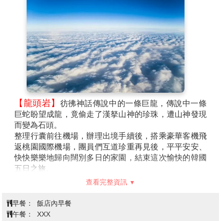
【龍頭岩】
彷彿神話傳說中的一條巨龍，傳說中一條
巨蛇盼望成龍，竟偷走了漢拏山神的珍珠，遭山神發現
而變為石頭。
整理行囊前往機場，辦理出境手續後，搭乘豪華客機飛
返桃園國際機場，團員們互道珍重再見後，平平安安、
快快樂樂地歸向闊別多日的家園，結束這次愉快的韓國
五日之旅。
查看完整資訊
早餐：
飯店內早餐
午餐：
XXX