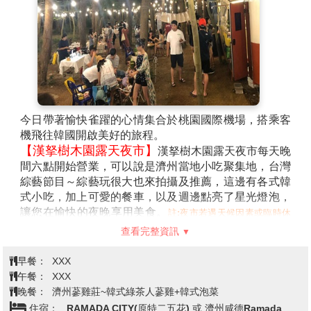
今日帶著愉快雀躍的心情集合於桃園國際機場，搭乘客
機飛往韓國開啟美好的旅程。
【漢拏樹木園露天夜市】
漢拏樹木園露天夜市每天晚
間六點開始營業，可以說是濟州當地小吃聚集地，台灣
綜藝節目～綜藝玩很大也來拍攝及推薦，這邊有各式韓
式小吃，加上可愛的餐車，以及週邊點亮了星光燈泡，
讓您在愉快的夜晚享用美食。
註:夜市若遇天候因素或臨時休
息日，則改由中央地下街替代，敬請見諒。
查看完整資訊
早餐：
XXX
午餐：
XXX
晚餐：
濟州蔘雞莊~韓式綠茶人蔘雞+韓式泡菜
住宿：
RAMADA CITY(原特二五花) 或 濟州咸德Ramada