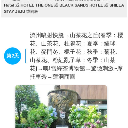
Hotel 或 HOTEL THE ONE 或 BLACK SANDS HOTEL 或 SHILLA
STAY JEJU 或同級
濟州噴射快艇→山茶花之丘(春季：櫻
花、山茶花、杜鵑花；夏季：繡球
花、麥門冬、梔子花；秋季：菊花、
第2天
山茶花、粉紅亂子草；冬季：山茶
花)→噢!雪綠茶博物館→驚險刺激~摩
托車秀→蓮洞商圈