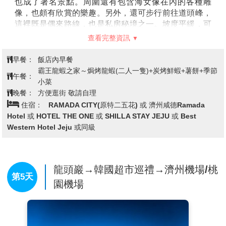
也成了著名景點。周圍還有包含海女像在內的各種雕
像，也頗有欣賞的樂趣。另外，還可步行前往道頭峰，
這裡既是偶來路線，也是私房秘境之一。坡度平緩，可
輕易攀登。
查看完整資訊
【彩妝店】
相信愛美的朋友們可以在這裡挑選到最新
款、最HITO的彩妝品及保養品，讓辛苦的上班族及學生
早餐：
飯店內早餐
族群在忙碌生活中，ㄧ樣可以打造出時尚美妝，讓您永
霸王龍蝦之家～焗烤龍蝦(二人一隻)+炭烤鮮蝦+薯餅+季節
午餐：
遠跟上時代潮流尖端。
小菜
【泡菜DIY+韓服體驗】
可瞭解馳名世界的發酵食品
晚餐：
方便逛街 敬請自理
泡菜製作過程，另安排親自穿著傳統韓服，韓服的線條
住宿：
RAMADA CITY(原特二五花) 或 濟州咸德Ramada
兼具曲線與直線之美，您可拿著相機隨意拍攝，留下永
Hotel 或 HOTEL THE ONE 或 SHILLA STAY JEJU 或 Best
恆回憶。
Western Hotel Jeju 或同級
【東門傳統市場】
1945年光復以後，濟州東門市場正
式形成，是未來濟州商圈的中心地。東門市場保留著傳
統市集的特點，與大型超市相比，商品種類繁多，價格
龍頭巖→韓國超市巡禮→濟州機場/桃
低廉，且能少量購買。
第5天
【東門夜市】
在2018年3月30日正式營業，屬於室內
園機場
型夜市，即使下雨天也能開心逛目前共有30幾個攤販，
主要為韓國人氣的街頭小食與甜品，包括柑橘炸蝦、黑
豬肉五花肉卷、串燒和炸雞等營業至晚上12點，不止旅
客眾多，連當地人也有不少前來嚐鮮打卡呢。