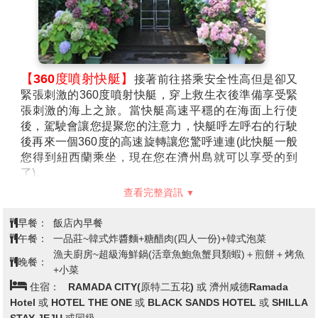
【360度噴射快艇】
接著前往搭乘安全性高但是卻又
緊張刺激的360度噴射快艇，穿上救生衣後準備享受緊
張刺激的海上之旅。當快艇高速平穩的在海面上行使
後，駕駛會讓您提聚您的注意力，快艇呼左呼右的行駛
後再來一個360度的高速旋轉讓您驚呼連連(此快艇一般
您得到紐西蘭乘坐，現在您在濟州島就可以享受的到
了)。
【山茶花之丘Camellia Hill】
位於西歸浦市安德面
查看完整資訊
上倉里，面積達172,000平方公尺的Camellia Hill擁有世
界上最大的山茶花、花期最早的山茶花，以及散發香味
早餐：
飯店內早餐
的山茶花，共計有500多種、6000多株的山茶花樹聚集
午餐：
一品莊~韓式炸醬麵+糖醋肉(四人一份)+韓式泡菜
在此。Camellia Hill除了山茶花外，還種植了椰子樹等
漁夫廚房~超級海鮮鍋(活章魚鮑魚蟹貝類蝦)＋煎餅＋烤魚
晚餐：
各種造型樹，為一造景樹木園。
+小菜
【噢雪綠茶博物館】
韓國有名的名茶牌子雪綠茶的製
住宿：
RAMADA CITY(原特二五花) 或 濟州咸德Ramada
造企業(株)太平洋開設的綠茶博物館。博物館佔地1650
Hotel 或 HOTEL THE ONE 或 BLACK SANDS HOTEL 或 SHILLA
平方米，包含了茶的文化等方面。濟州島早晚溫差大，
STAY JEJU 或同級