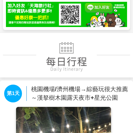
桃園機場/濟州機場→綜藝玩很大推薦
第1天
～漢拏樹木園露天夜市+星光公園