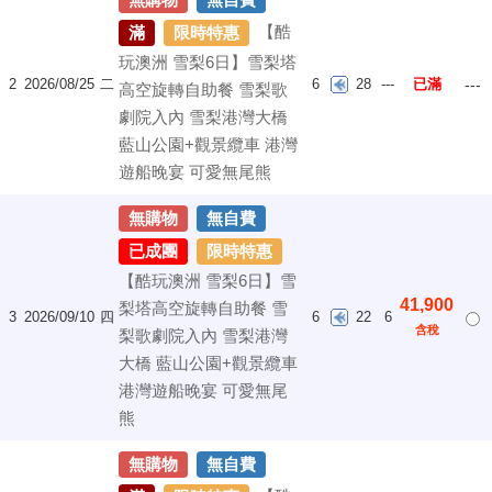
【酷
滿
限時特惠
玩澳洲 雪梨6日】雪梨塔
2
2026/08/25
二
6
28
---
已滿
---
高空旋轉自助餐 雪梨歌
劇院入內 雪梨港灣大橋
藍山公園+觀景纜車 港灣
遊船晚宴 可愛無尾熊
無購物
無自費
已成團
限時特惠
【酷玩澳洲 雪梨6日】雪
41,900
梨塔高空旋轉自助餐 雪
3
2026/09/10
四
6
22
6
含稅
梨歌劇院入內 雪梨港灣
大橋 藍山公園+觀景纜車
港灣遊船晚宴 可愛無尾
熊
無購物
無自費