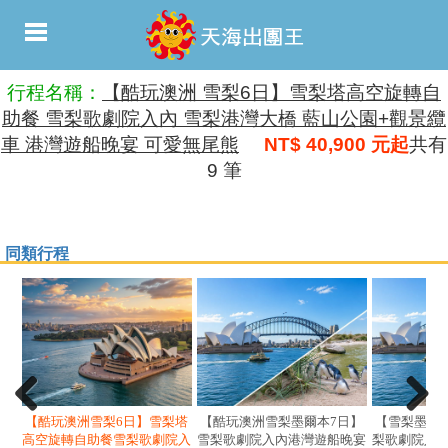
行程名稱：
【酷玩澳洲 雪梨6日】雪梨塔高空旋轉自
助餐 雪梨歌劇院入內 雪梨港灣大橋 藍山公園+觀景纜
車 港灣遊船晚宴 可愛無尾熊
NT$ 40,900 元起
共有
9 筆
同類行程
【酷玩澳洲雪梨6日】雪梨塔
【酷玩澳洲雪梨墨爾本7日】
【雪梨墨爾
高空旋轉自助餐雪梨歌劇院入
雪梨歌劇院入內港灣遊船晚宴
梨歌劇院入