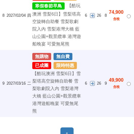
【酷玩
寒假春節早鳥
74,900
澳洲 雪梨6日】雪梨塔高
8
2027/02/04
四
6
26
8
含稅
空旋轉自助餐 雪梨歌劇
院入內 雪梨港灣大橋 藍
山公園+觀景纜車 港灣遊
船晚宴 可愛無尾熊
無購物
無自費
已成團
限時特惠
【酷玩澳洲 雪梨6日】雪
49,900
梨塔高空旋轉自助餐 雪
9
2027/03/16
二
6
26
9
含稅
梨歌劇院入內 雪梨港灣
大橋 藍山公園+觀景纜車
港灣遊船晚宴 可愛無尾
熊
(current)