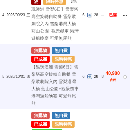
【酷
滿
限時特惠
玩澳洲 雪梨6日】雪梨塔
4
2026/09/23
三
6
28
---
已滿
---
高空旋轉自助餐 雪梨歌
劇院入內 雪梨港灣大橋
藍山公園+觀景纜車 港灣
遊船晚宴 可愛無尾熊
無購物
無自費
已成團
限時特惠
【酷玩澳洲 雪梨6日】雪
40,900
梨塔高空旋轉自助餐 雪
5
2026/10/01
四
6
28
8
含稅
梨歌劇院入內 雪梨港灣
大橋 藍山公園+觀景纜車
港灣遊船晚宴 可愛無尾
熊
無購物
無自費
已成團
限時特惠