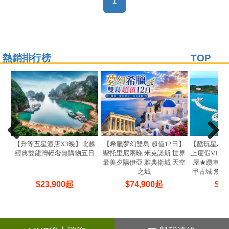
1
熱銷排行榜
TOP
【升等五星酒店X3晚】北越
【希臘夢幻雙島 超值12日】
【酷玩星馬
經典雙龍灣輕奢無購物五日
聖托里尼兩晚 米克諾斯 世界
上度假VIL
最美夕陽伊亞 雅典衛城 天空
屋★纜車漫
之城
甲古城 魚尾
$
23,900
起
$
74,900
起
$
21