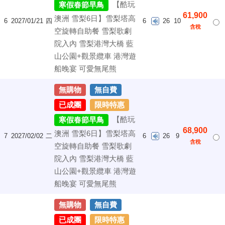
【酷玩
寒假春節早鳥
61,900
澳洲 雪梨6日】雪梨塔高
6
2027/01/21
四
6
26
10
含稅
空旋轉自助餐 雪梨歌劇
院入內 雪梨港灣大橋 藍
山公園+觀景纜車 港灣遊
船晚宴 可愛無尾熊
無購物
無自費
已成團
限時特惠
【酷玩
寒假春節早鳥
68,900
澳洲 雪梨6日】雪梨塔高
7
2027/02/02
二
6
26
9
含稅
空旋轉自助餐 雪梨歌劇
院入內 雪梨港灣大橋 藍
山公園+觀景纜車 港灣遊
船晚宴 可愛無尾熊
無購物
無自費
已成團
限時特惠