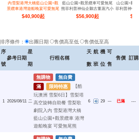
內雪梨港灣大橋藍山公園+觀
藍山公園+觀景纜車可愛無尾
山公園+觀
景纜車港灣遊船晚宴可愛無尾
熊菲利普神仙企鵝古董蒸汽小
菲利普神仙
熊
火車
$
40,900
起
$
56,900
起
$
56
排序條件：
出團日期
售價高至低
售價低至高
序
星
天
航
機
可
參考日期
行程名稱
售價
訂購
號
期
數
班
位
售
無購物
無自費
【酷
滿
限時特惠
玩澳洲 雪梨6日】雪梨塔
1
2026/08/11
二
6
29
---
已滿
---
高空旋轉自助餐 雪梨歌
劇院入內 雪梨港灣大橋
藍山公園+觀景纜車 港灣
遊船晚宴 可愛無尾熊
無購物
無自費