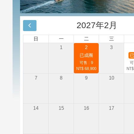
2027年2月
日
一
二
三
1
2
3
已成團
可售 : 9
可
NT$ 68,900
NT$
7
8
9
10
14
15
16
17