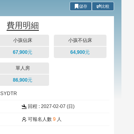
儲存
比較
費用明細
小孩佔床
小孩不佔床
67,900元
64,900元
單人房
86,900元
02SYDTR
回程 : 2027-02-07 (
日
)
可報名人數
9
人