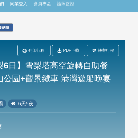
們
同業登入
會員專區
護照簽證
列印行程
PDF下載
轉寄行程
梨6日】雪梨塔高空旋轉自助餐
山公園+觀景纜車 港灣遊船晚宴
場
6天5夜
宴