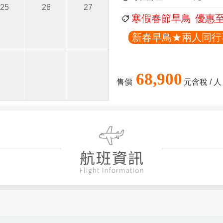
25
26
27
寒假春節早鳥
優惠至
新春早鳥★兩人同行再
68,900
售價
元含稅 / 人