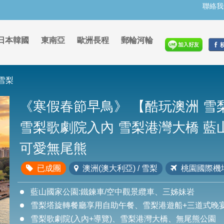
聯絡我
日本韓國
東南亞
歐洲長程
郵輪河輪
雪梨
《寒假春節早鳥》
【酷玩澳洲 雪
雪梨歌劇院入內 雪梨港灣大橋 藍
可愛無尾熊
已成團
澳洲(澳大利亞) / 雪梨
桃園國際機
藍山國家公園:鐵鍊車/空中觀景纜車、三姊妹岩
雪梨塔旋轉餐廳享用自助午餐、雪梨港遊船+三道式晚
雪梨歌劇院(入內+導覽)、雪梨港灣大橋、無尾熊公園