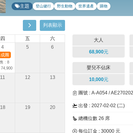
主題
登山健行
野生動物
世界遺產
購物
列表顯示
四
五
六
大人
4
5
6
68,900元
已成團
售 : 8
嬰兒不佔床
 74,900
11
12
13
10,000元
團號 : A-A054 / AE2702
出發 : 2027-02-02 (二)
18
19
20
總機位數 26 席
每位訂金 : 30000 元