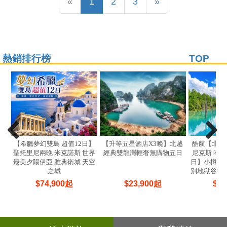
Previous
(current)
Next
«
1
2
3
»
熱銷排行榜
TOP
【希臘夢幻雙島 超值12日】
【升等五星酒店X3晚】北越
酷航【北海
聖托里尼兩晚 米克諾斯 世界
經典雙龍灣輕奢無購物五日
尼克斯 哈密
最美夕陽伊亞 雅典衛城 天空
日】小樽運河
之城
別地獄谷 白
$
74,900
起
$
23,900
起
$
33