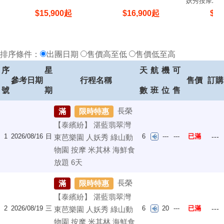
妖秀按摩2小
5晚
$
15,900
起
$
16,900
起
$
17
排序條件：
出團日期
售價高至低
售價低至高
序
星
天
航
機
可
參考日期
行程名稱
售價
訂購
號
期
數
班
位
售
長榮
滿
限時特惠
【泰繽紛】 湛藍翡翠灣
1
2026/08/16
日
6
---
---
已滿
---
東芭樂園 人妖秀 綠山動
物園 按摩 米其林 海鮮食
放題 6天
長榮
滿
限時特惠
【泰繽紛】 湛藍翡翠灣
2
2026/08/19
三
6
20
---
已滿
---
東芭樂園 人妖秀 綠山動
物園 按摩 米其林 海鮮食