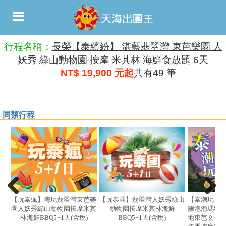
行程名稱：
長榮【泰繽紛】 湛藍翡翠灣 東芭樂園 人
妖秀 綠山動物園 按摩 米其林 海鮮食放題 6天
NT$ 19,900 元起
共有49 筆
同類行程
【玩泰瘋】嗨玩翡翠灣東芭樂
【玩泰國】翡翠灣人妖秀綠山
【泰潮玩】
園人妖秀綠山動物園按摩米其
動物園按摩米其林海鮮
險泡泡瑪特
林海鮮BBQ5+1天(含稅)
BBQ5+1天(含稅)
地東芭文化