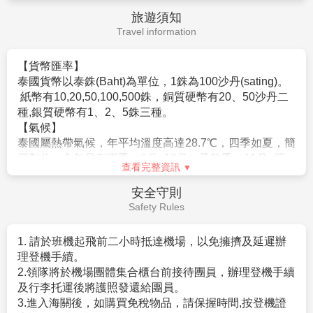
多為2床房型，您可事先需求1大床房但需視當天飯店訂
備註
:
不接受１６歲以下小孩。
(
泰國是個習慣付小費的國家之一，而付小費是一種禮
房狀況才能確認，因大房房間數有限請恕無法保証。
儀！
芭達雅
藥草熱敷按摩
★
藥草熱敷按摩
+
養生茶
11.特別提醒: 建議於台灣先辦好泰國簽證再出發至當地，
以下提供一些需付小費的地方讓您參考：
活動時間： 約
90
分鐘
若需要辦理落地簽證，旅客須出示在泰期間足夠之生活
古式按摩：您可視按摩師的服務品質或專業水準而彈性
費，每人至少1萬泰銖，每一家庭至少2萬泰銖(須出示現
備註
:
不接受１６歲以下小孩。
(
給予，約泰銖100元左右。
金)，若金額不足將被遣返!!
SPA：您可視按摩師的服務品質或專業水準而彈性給予，
芭達雅
SPA
精油按摩
★
精油
SPA
按摩
+
養生茶
12.貼心提醒：外籍人士需注意二次入境之辦理相關規
約泰銖100元左右。
定，且持外國護照之旅客團費需另計。
查看完整資訊
活動時間： 約
90
分鐘
行李小費：一間房間一次約給行李人員泰珠20元。
13.如逢旺季或客滿，航空公司要求提早開票，繳交尾款
床頭小費：一間房間(2人)每天約給泰銖20元
備註
:
不接受１６歲以下小孩。
(
旅遊須知
時將依航空公司規定辦理，請見諒！
領隊導遊司機小費為每天共NT$300x5天=$1500。
Travel information
14.如因個人因素無法成行，已繳付之團體訂金依觀光
芭達雅
魚翅燕窩宵夜
★
紅燒砂鍋魚翅
★
椰子燕窩
局”定型化旅遊契約書”之規定辦理。
活動時間： 依個人享用時間
15.東南亞因路邊攤衛生極差，導致團員常拉肚子，請注
【貨幣匯率】
意！
泰國貨幣以泰銖(Baht)為單位，1銖為100沙丹(sating)。
芭達雅
夜釣墨魚
★
夜釣墨魚
(
海鮮宵夜餐
+BBQ+
16.金錢：現金不可超過美金伍仟元等值外幣，新台幣不
紙幣有10,20,50,100,500銖，銅質硬幣有20、50沙丹二
活動時間： 依個人享用時間
可超過肆萬元。
種,銀質硬幣有1、2、5銖三種。
17.電壓：東南亞的電壓為220伏特，如帶電器用品請備
【氣候】
芭達雅
★
金絲貓秀
.
猛男秀
.
泰國浴模特
夜間成人秀
變電器。
泰國屬熱帶氣候，年平均溫度高達28.7℃，四季如夏，簡
活動時間： 約
50
～
60
分鐘
18.其它：東南亞地區集體遺失護照甚多，機票及護照旅
單劃分，全年只有雨季（6月~10月）及乾季（11月~翌
未滿１８歲禁止參加。
查看完整資訊
客請自行妥善保管，最好分開存放
年4月）