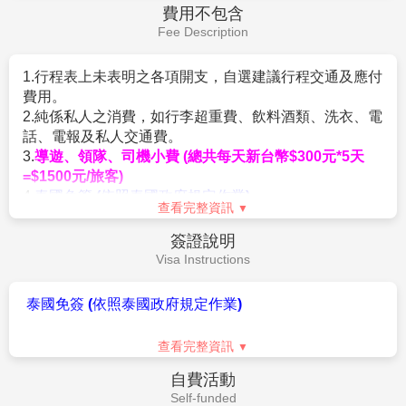
本行程為購物團:小孩佔床為大人團費，不佔床費用可減
頭看看這微笑之都曼谷，為這美妙的泰國之旅畫下個美
1. 團體來回經濟艙機票。
(此為廉價航空團體機票，一經
$1000；(小朋友不佔床無送網卡)
妙句點，我們期待與您再一次邀約囉！
開票即無法辦理退票手續，請注意)
本優惠報價是以雙人入住一房計算，若遇單人房需補單
2. 兩人一室住宿及全程表列餐食及旅遊交通費用（如遇
人房差。
單人報名須補單人房差或以三人一間加床作業。）
#外藉人士或持外國護照者須加價$1000
3. 含新台幣250萬旅行責任險及新台幣20萬意外醫療險。
4.因是購物團所以18歲以下未成年人及75歲以上老人參
4. 含每人
托運行李20公斤+
手提行李7公斤。
團，皆不得超過參團旅客的30%比例，若有超出則按超
5. 已含兩地稅金及燃油附加費
出的旅客加收團費+$1000
查看完整資訊
。
6.
贈送網卡每人一張(限佔床者)--每天1G*5天，用完降速
5.本行程僅適用持台灣護照旅客，不收泰籍人士.學生.會
吃到飽。
費用不包含
議參展團及外籍人士報價另議。
Fee Description
6.所有活動如不參加均無法退費，亦不可轉讓。
7.滿16歲(含)以下小朋友無論佔床與否，不贈送指壓，亦
1.行程表上未表明之各項開支，自選建議行程交通及應付
不可退費。
費用。
8.小費：在國外大多數的服務業從業人員為無底薪制，
2.純係私人之消費，如行李超重費、飲料酒類、洗衣、電
「小費」 即成為他們主要的收入來 源，以下就必要給予
話、電報及私人交通費。
之小費供您參考：
3.
導遊、領隊、司機小費 (總共每天新台幣$300元*5天
◆全程每位貴賓每天需支付導遊小費台幣NT150*5天
=$1500元/旅客)
+領隊小費NT150*5天=NT1500元。
4.
泰國免簽 (依照泰國政府規定作業)
◆床頭小費每晚每房20～50元泰銖。。
查看完整資訊
5.機票一經開立則不接受「加購托運行李及餐食」服務，
◆旅館行李員上下行李進出房間時，每人每件20元泰
旅客如需加購請於櫃檯購買。
銖。
簽證說明