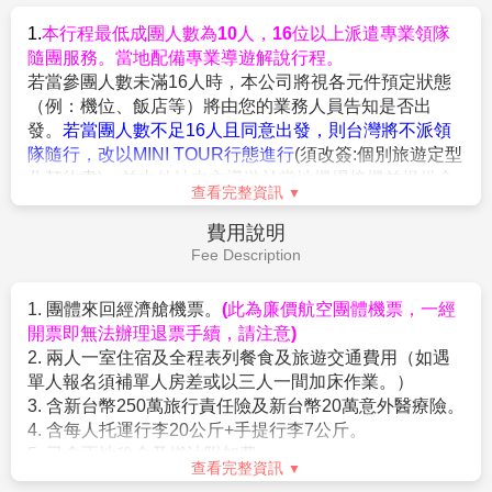
早餐：
xxx
曼谷的BIG C算是曼谷最大型的連鎖超市量販店，其角
午餐：
xxx
色類似臺灣的大潤發、家樂福、愛買，但商場內有包
晚餐：
xxx
含、藥妝店、平價服飾、眼鏡行、美髮店、提款機、通
住宿：
溫暖的家
訊行等各種與生活貼近的商家，可以說是當地人的平價
好鄰居。
【全新亞洲夜市】
佔地4.8公頃的Asiatique河濱碼頭夜
作業規定
市，每天營業，共有1500個大小不一的商家，屬於歐美
Operation Rules
造景風融合泰式文創風的現代商圈，有好看的泰拳秀、
人妖秀，還有蠻多美食餐廳、商店、按摩館、伴手禮
1.
本行程最低成團人數為10人，16位以上派遣專業領隊
店、曼谷包、BKK包，怕錢帶不夠也有Super Rich可以
隨團服務。當地配備專業導遊解說行程。
換泰銖。
若當參團人數未滿16人時，本公司將視各元件預定狀態
位於昭披耶河畔的河濱碼頭夜市，地標就是河畔
（例：機位、飯店等）將由您的業務人員告知是否出
Asiatique Sky巨型摩天輪，可搭乘摩天輪從高處欣賞曼
發。
若當團人數不足16人且同意出發，則台灣將不派領
谷昭披耶河夜景，是曼谷耍浪漫的景點之一。Asiatique
隊隨行，改以MINI TOUR行態進行
(須改簽:個別旅遊定型
河濱碼頭夜市的特色就是這裡不是一般傳統夜市，而是
化契約書)
，並由外站中文導遊於當地機場接機並提供全
充滿美麗歐式建築、紅磚房、文青造景的舒適商場型夜
查看完整資訊
程旅遊服務。
市，逛起來非常寬廣舒適，又有河畔景色可以欣賞，是
2.
團體報名經確認後，請繳交訂金NT$10,000/人, 連休旺
年輕人會喜歡的文藝型夜市。
(預計晚上十點半集合再前
費用說明
季訂金NT$15,000/人
往機場，讓您逛滿買足買爽)
Fee Description
3. 本行程以團體模式作業，行程中恕不接受脫隊要求。
揮一揮手該是說BYE BYE囉，前往機場的路上，再次回