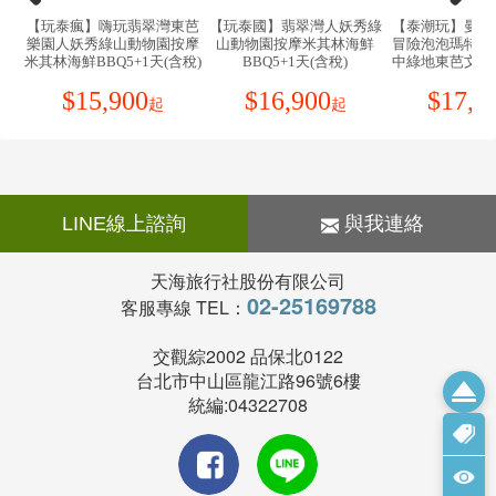
9.自費活動如具有刺激性，請衡量自己身體狀況請勿勉強
猜你喜歡
人在<台灣>，打電話到泰國：台灣國際冠碼(002)＋泰國
參加。
國碼(66)＋當地區域號碼＋電話號碼
10.孕婦及個人患有心臟病、高血壓或其他等慢性疾病旅
人在<泰國>，打電話回台灣家中：泰國國際冠碼(001)＋
客請勿參加，如：水上活動、溫泉..等易增加身體負擔具
台灣國碼(886)＋台灣區域號碼＋台北家中電話
有刺激性的活動。
人在<泰國>，用台灣的電信公司打泰國當地手機：開機
11.搭車時請勿任意更換座位，頭、手請勿伸出窗外，上
後直撥泰國當地收機號碼即可
下車時請注意來車以免發生危險。
緊急電話：觀光客遇到緊急事件可打泰國觀光警察的電
12.搭乘纜車時請依序上下，聽從工作人員指揮。
話:6521721-6
13.團體需一起活動，途中若要離隊需徵得領隊同意以免
當地聯絡：
發生意外。
【玩泰瘋】嗨玩翡翠灣東芭
【玩泰國】翡翠灣人妖秀綠
【泰潮玩】曼芭
駐泰國台北經濟貿易辦事處Taipei Economic and Trade
樂園人妖秀綠山動物園按摩
山動物園按摩米其林海鮮
冒險泡泡瑪特旗
14.夜間或自由活動時間若需自行外出，請告知領隊或團
米其林海鮮BBQ5+1天(含稅)
Office in Thailand 位於曼谷市商業中心，South Sathorn
BBQ5+1天(含稅)
中綠地東芭文化
友，並應特別注意安全。
物園人妖秀按摩
路與Narathiwa路交叉口之Empire Tower大樓第20樓，倘
$
15,900
$
16,900
$
17,5
15.行走雪地及陡峭之路請謹慎小心。
食放題6天5晚
起
起
搭乘曼谷捷運(BTS)來處時，可在Chongnonsi站下車，
16.切記在公共場合財不露白，購物時也勿當眾取出整疊
向前步行約五分鐘即達。
鈔票。
詳細地址如下：20th Fl.,Empire Tower,195 South
17.遵守領隊所宣布的觀光區、餐廳、飯店、遊樂設施等
Sathron Road,Yannawa,Bangkok,10120 Thailand。本
各種場所的注意事項。
處聯絡電話號碼為(66-2)6700200 (在曼谷地區請撥02-
18.藥物：胃腸藥、感冒藥、暈車藥、私人習慣性藥物。
LINE線上諮詢
與我連絡
6700200)，傳真號碼為(66-2)6700220 (在曼谷地區請撥
19.錢幣：台灣出境
02-6700220)，電子郵件信箱為tecocomu@ji-net.com。
(A)台幣:現金不超過60,000元。
天海旅行社股份有限公司
另本處為服務國人，備有緊急行動電話二具：
(B)外幣總值:不超過美金10,000 元(旅行支票,匯票不