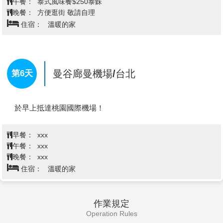
正面起順序參拜，各面均於參拜後供上三支香、一支燭
手工藝品。(含船資不含小費)
及一串花；若只有一燭一花之最簡套裝，於參拜前第一
【樹中廟】
一棵超過400年的巨大的榕樹，將一座小小
面先上燭，依序四面均上完三柱香後，回到正面再獻花
的寺廟環抱，這座古老的寺廟據說已有超過200年的歷
即可。
史，因為十分靈驗，不少本地人都會專程前來祈願。
【世貿商圈】
世貿中心也稱尚泰世界廣場，同樣位於曼
【美功鐵道市場】
沿鐵軌而建的獨特市場。你可以看到
查看完整資訊
谷市中心最繁華的暹羅商圈，是曼谷必逛的購物中心之
火車駛過市場的驚心動魄的場景，攤販在火車經過前迅
一。整個商場由ZEN百貨、世貿中心（central world
速收起攤位，火車經過後又將攤位展開，整個場面壯觀
早餐：
飯店內享用
plaze）、伊勢丹（Isetan）三個部分組成，並延伸出一
又有趣。
午餐：
泰式風味餐$250泰銖
個美食廣場。Central world大樓一共有八層，一到三層
【Iconsiam暹羅新天地】
著名的水上市場一直是旅客們
晚餐：
方便逛街 敬請自理
都是日常生活用品，比如衣服鞋子、化妝品等，四層是
前往泰國曼谷旅遊或自由行必去的景點之一，而琳瑯滿
數碼、電器產品，比如oppo、vivo等常見的手機品牌在
住宿：
溫暖的家
目的特色百貨更是曼谷的特色，而暹羅天地 ICONSIAM
這裏都能買到，第五層則是傢俱。第六層是美食，各種
結合了水上市場與百貨公司這兩項元素，將水上市場搬
日韓料理都能在這裏找到，好吃又不貴。另外，這裏擁
進室內，成為泰國第一間擁有室內水上市場的百貨公
有曼谷最大的NARAYA曼谷包店和泰國最大的書店
司，裡面不僅有各大知名品牌、還有許多泰國美食，最
B2S，不遠處就是四面佛，都是很多遊客會特意打卡的
曼谷廊曼機場/台北
第6天
棒的是在百貨公司還能吃到水上市場的平價小吃，暹羅
地方。
天地也與日本高島屋結合，提供許多美妝與生活用品，
還可以到暹羅天地河濱公園欣賞美麗的水舞表演，不僅
於早上抵達桃園國際機場！
能欣賞到昭皮耶河的美景，還能體驗泰國文化，一舉兩
得！
【必買必逛！BIG C Supercenter泰國版家樂福】
泰國