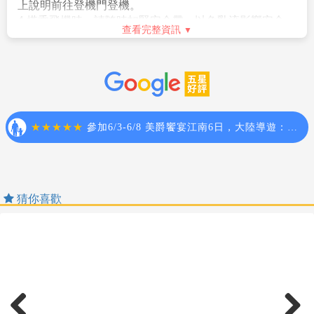
年平均溫雖高，但還是建議您隨身攜帶一件輕便薄外
芭達雅
★
泰拳
安全守則
泰拳
套，以防冷氣房及山區的涼意。
Safety Rules
【風俗民情】
芭達雅
★海天盛宴號（
360
度遊輪海景
海天盛宴號
泰國社會文化與台灣有些差異，有些當地風俗習慣不可
1. 請於班機起飛前二小時抵達機場，以免擁擠及延遲辦
不知，以免觸犯當地人，招惹不必要的麻煩更影響遊
理登機手續。
芭達雅
水果餐
★
水果餐（
8-10
種水果無限量）
興。
2.領隊將於機場團體集合櫃台前接待團員，辦理登機手續
泰國人相信每個人頭上都有精靈，被人摸頭或以手揮過
及行李托運後將護照發還給團員。
頭頂，將使精靈之光黯淡無神，因此切記不可摸泰國人
3.進入海關後，如購買免稅物品，請保握時間,按登機證
的頭。
上說明前往登機門登機。
不可用腳來指物品，泰國人認為腳是最污髒的地方，因
4.搭乘飛機時，請隨時扣緊安全帶，以免亂流影響安全。
此以腳指物品及水果都是不敬的。
查看完整資訊
5.貴重物品請託放至飯店保險箱，如需隨身攜帶切勿離
泰國為佛教國家，男士必須出家修行，因此在泰國旅遊
手，小心扒手在身旁。
期間，您可常見到泰國和尚，女性不可碰觸和尚之身
6.住宿飯店時請隨時將房門扣上安全鎖，以策安全；使用
體，否則他多年修行將毀於一旦。
浴室時請特別注意安全，保持地板乾燥以免因滑倒發生
泰國交通駕駛靠左邊行駛，與台灣相反，逛街過馬路請
危險；勿在燈上晾衣物、勿在床上吸煙，聽到警報器響
先注意右邊再看左邊。
請由緊急出口迅速離開。
水不可生飲。
7.游泳池未開放時請勿擅自入池游泳，並切記勿單獨入
泰國絕大部份酒店均不提供牙膏牙刷等私人性必需品，
池。
故薦於於個人衛生等因素，請您務必打包於個人行李
8.搭乘船隻請務必穿著救生衣，前往海邊戲水請務必穿著
中，自行攜帶。
救生衣，並勿超越安全警戒線。
【電話】