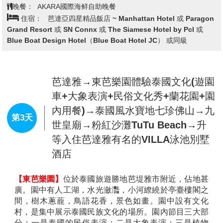
的風情，再加上每一區域別緻細緻的裝潢，兩層區域中
分佈有咖啡館、餐廳及特色店鋪，無論是拍照還是逛街
都是別有特色。
【TERMINAL 21 購物中心】
Terminal 21 Pattaya 完全
查看完整資訊
以營造異國風情為特色的購物中心，讓你從廣場拍進賣
場，連柱子或廁所都可以盡情的擺姿勢狂拍，而且連美
早餐：
飯店內享用
食廣場都是街邊小吃的平易價格，來芭達雅不進來朝勝
午餐：
方便逛街，敬請自理
真的會對不起自己啊！門口光是看到偌大廣敞立了一架
晚餐：
AKARA國際海鲜自助晚餐
飛機就令人瞠目結舌，入口處的幾 個行李箱堆疊的藝術
住宿：
芭達亞四星精品飯店 ~ Manhattan Hotel 或 Paragon
裝置，正好滿足旅遊的無限想像。Terminal 21 完完全
Grand Resort 或 SN Connx 或 The Siamese Hotel by Pcl 或
全打造成航站大樓的氛圍， 非但入口以登機門的 Gate
Blue Boat Design Hotel（Blue Boat Hotel JC） 或同級
來編號，座位區甚打造成行李輸送轉盤的樣貌，真的是
非常有想像力。樓 層由最底層依序為 G、M 及 1 至 3
樓，融入法國巴黎、英國倫敦、義大利、日本東京及美
國舊金山 等異國風情，將最具特色的建築、人物、特色
芭達雅→東芭樂園體驗泰國文化(遊園
融入整個空間中，不得不說真的很細膩。
車+大象表演+民俗文化秀+蘭花園+園
內用餐)→泰國風水寶地七珍佛山→九
【7-11 海洋主題館】
泰國最奢華的「7-11 便利店」就
第3天
世皇廟→粉紅沙灘TuTu Beach→升
在不夜城之稱的芭堤雅正式開業！店內科技感十足！ 以