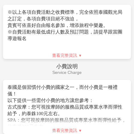
6.旅客若有個別需求，得自行投保旅行平安保險。
◆飯店內若有額外服務需求，每次給予約20元泰銖或1
Visa Instructions
美元左右。
◆騎馬車：每次付馬夫，每人約20元泰銖 。
泰國免簽 (依照泰國政府規定作業)
◆騎牛車：每次付牛車夫，每人約20元泰銖。
◆騎大象：每次付馴象師，每人約20元泰銖。
查看完整資訊
◆SPA: 您可以視芳療師的服務品質或專業水準彈性的
自費活動
給予小費，約100元泰銖。
Self-funded
◆古式按摩：您可以視按摩師的服務品質或專業水準彈
性的給予小費，約100元泰銖。
9.廉價航空機票規定及限制
※以上各項自費活動之收費標準，完全依照泰國觀光局
▲訂金一旦完成付款手續將不受理退費。
之訂定，各項自費項目絕不強迫，
▲本行程無法延長或縮短天數、更改航班及日期。
貴賓可依喜好自由報名參加，增添旅程中樂趣。
▲本行程使用之票種為廉價航空團體機票，開票後即無
※自費活動有最低成行人數及預訂問題，請提早跟當團
法更改，亦無退票價值，請特別注意並見諒。
導遊報名
不可事先指定座位或劃位。
10.航班及飯店說明
查看完整資訊
▲飯店及航班皆以最終確認以行前說明會資料為準。
城市
節目名稱
簡介
如逢飯店接到大型團體業務而客滿時，本公司將會以
小費說明
芭達雅
正宗泰國
★
正宗泰國古式按摩
+
養生茶
同等級飯店取代。
Service Charge
活動時間： 約
120
分鐘
▲如需訂一大床，請務必先告知業務人員，國外飯店大
古式按摩