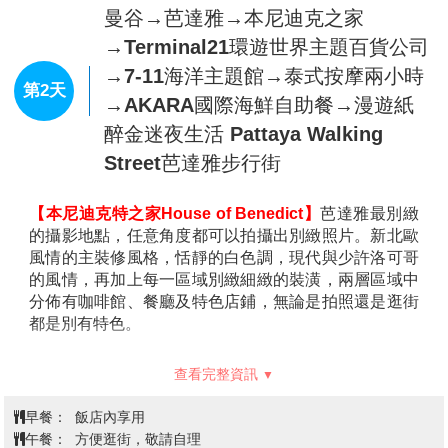
早餐：
XXX
午餐：
XXX
晚餐：
機上簡餐
住宿：
曼谷四星精品飯店 ~Cross Vibe Bangkok
Sukhumvit 或 Mii Hotel SrinakarinrnBest Western Chatuchak
或 Praso Ratchada 12 或 Mida Don Mueang Airport 或同級
曼谷→芭達雅→本尼迪克之家
→Terminal21環遊世界主題百貨公司
→7-11海洋主題館→泰式按摩兩小時
第2天
→AKARA國際海鮮自助餐→漫遊紙
醉金迷夜生活 Pattaya Walking
Street芭達雅步行街
【本尼迪克特之家House of Benedict】
芭達雅最別緻
的攝影地點，任意角度都可以拍攝出別緻照片。新北歐
風情的主裝修風格，恬靜的白色調，現代與少許洛可哥