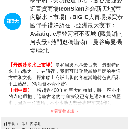
※註：在芭達雅遊玩時導遊常會推薦一些自費活動，如
【九世皇廟】
九世皇廟位於泰國芭堤雅，泰國人都叫
彩繽紛的糖果屋、薑餅人、波板糖等大型裝置，絕對能
住宿：
曼谷四星精品飯店 ~Cross Vibe Bangkok
您無參加，導遊或領隊或助手將會依照當天行程安排，
它“國王廟”。九世皇廟的建築與其他廟宇不同，沒有其
讓你的童心重啟。
Sukhumvit 或 Mii Hotel SrinakarinrnBest Western Chatuchak
就近安排讓您休息或送您先回酒店。
他寺廟那樣金碧輝煌，而是以節檢和樸素為原則，蓋成
泰國最頂級最精彩的
【金東尼人妖表演秀】
金東尼人妖
或 Praso Ratchada 12 或 Mida Don Mueang Airport 或同級
了佛殿、方丈樓、僧舍、綜合樓等建築，每座建築都是
秀為曼谷前三大人妖秀，精心設計的劇院富麗堂皇，舞
白色的，用來表示純潔。
台燈光、音效、排場俱佳，搭配婀娜多姿的人妖，呈現
【粉紅沙灘TuTu Beach】
這家夏威夷風情的下午茶
出完美的演出，演繹鄧麗君的經典歌曲、泰國傳統舞蹈
店，因為粉色太陽傘、粉色懶人沙發和坐擁的海濱景致
秀、現代歌舞表演、中國宮廷舞劇、百老匯舞劇等精緻
曼谷→丹嫩沙多水上市場(含船資)→
而成為芭達雅最受歡迎的拍照勝地之一。
的歌舞秀，搭配五光十色的舞台燈光，帶你體驗別具特
樹中廟→美功鐵道市場→曼谷最強必
色的曼谷之夜。
註：在芭達雅遊玩時導遊常會推薦一些其他好玩的自費
逛百貨商場IconSiam暹羅新天地(室
【四面佛】
祈福虔誠遠近馳名的
【愛樂威四面佛
活動，如您無意願參加，導遊或領隊或助手將會依照當
內版水上市場)→BIG C大賣場採買泰
ERAWAN】
，即是印度教三位一體神中的創造神-大梵
天行程安排，就近安排讓您休息或送您先回酒店。
第5天
天，所以該稱之為四面神，而非四面佛。四面神有四個
國伴手禮好所在→亞洲最大夜市：
【升等一晚 VILLA 泳池別墅酒店】
今晚安排住宿號稱五
面，四雙手和一雙腳，有腳的即是正面，從正面以順時
Asiatique摩登河濱不夜城 (觀賞湄南
星級享受的VILLA 享受泰國悠閒的渡假
針方向算起四個面分別代表：平安（手持佛珠）、事業
河夜景+熱門逛街購物)→曼谷廊曼機
（手持權杖）、婚姻（手持貝殼）、財富（手持金
磚）；也分別代表慈、悲、喜、捨四個字。
場/臺北
※ 行程小常識：教您參拜四面神
參拜方式為先至右方販賣部購買一套香花供品，金額及
【丹嫩沙多水上市場】
曼谷周邊地區最古老、最獨特的
種類依個人所需（一般參拜為20~50銖，許願還願為
水上市場之一。在這裡，我們可以欣賞當地居民的生活
100銖以上），點燃香柱及蠟燭後，再依順時針方向自
方式和文化，探索船上商販出售的各種當地特色食品和