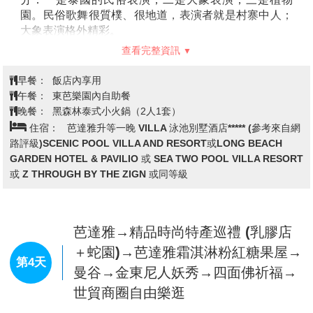
大海、輪船為主題，占地面積大，整體裝飾與設計現代
等入住芭達雅有名的VILLA泳池別墅
感十足，成為各國遊客「打卡」的好去處！
酒店
【體驗泰國古式按摩(約2小時)】
與中醫的推拿相近，經
常按摩穴位也會舒筋活絡，特別安排兩小時的療程使你
【東芭樂園】
位於泰國旅遊勝地芭堤雅市附近，佔地甚
強身健體而且神清氣爽。(不含小費)
廣。園中有人工湖，水光瀲灩，小河繚繞於亭臺樓閣之
註：泰國政府規定，16歲以下貴賓因骨骼發育尚未健全
間，樹木蔥蘢，鳥語花香，景色如畫。園中設有文化
所以恕無法安排按摩，敬請見諒。
村，是集中展示泰國民族文化的場所。園內節目三大部
於當地將會由導遊或領隊安排享用霜淇淋乙份。
分：一是泰國的民俗表演；二是大象表演；三是植物
園。民俗歌舞很質樸、很地道，表演者就是村寨中人；
【AKARA國際海鮮自助餐】
大象表演格外精彩。
芭達雅 Akara 飯店的餐廳
提供充滿活力的自助餐飲體驗，匯集了新鮮海產、風味
東芭樂園是一個私人林園，創辦人是一位泰籍華人王金
查看完整資訊
獨特的泰式佳餚以及各式國際美食。賓客可盡情享用精
亮先生，是泰國十大首富之一。王金亮先生原本只開辦
心烹製的優質食材，還有現場烹飪台為每餐增添風味。
了一個植物園，在一個偶然的機會，泰國王后看到了王
早餐：
飯店內享用
Thale 餐廳以其現代海濱風格的氛圍和熱情好客的服
金亮種植的花卉十分美麗，於是邀請王金亮到皇宮種植
午餐：
東芭樂園內自助餐
務，成為造訪芭達雅的家庭、情侶和美食愛好者的理想
花草，當提出給他報酬時，王金亮選擇了要皇家的一片
晚餐：
黑森林泰式小火鍋（2人1套）
選擇。
荒山，種植了各種熱帶植物、花卉，經過十幾年的艱苦
住宿：
芭達雅升等一晚 VILLA 泳池別墅酒店***** (參考來自網
註：芭達雅希爾頓EDGE海景自助餐從2026年4月27號
創業，創辦的東芭樂園，其園林綠化堪稱一流，可與國
路評級)SCENIC POOL VILLA AND RESORT或LONG BEACH
開始進行餐廳維護，預計開放時間為
內任何國辦植物園相媲美。在東芭樂園遊覽主要有三
GARDEN HOTEL & PAVILIO 或 SEA TWO POOL VILLA RESORT
2026年10月或客滿時將視情形更換餐廳。
項：觀看民俗表演、觀看大象表演、參觀熱帶植物園。
或 Z THROUGH BY THE ZIGN 或同等級
這期間改餐廳至AKARA國際海鮮自助餐。與晚餐
我們首先走入可容納1000多人的劇場，觀看泰國民俗表