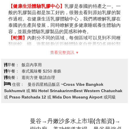
對調，造成不便敬請見諒
演。民族歌舞表演的節目，多半是表現泰國的民俗風情
的舞蹈，還有泰拳表演，重現泰緬大戰表演，以及少數
【紙醉金迷夜生活Pattaya Walking Street】
民族風情表演，表演時間大約為半個小時。
芭達雅→精品時尚特產巡禮 (乳膠店
芭達雅的
洋人步行街，顧名思義有眾多國外觀光客步行於此，燈
亦稱為萱儂律，占地廣闊，是個泰式鄉村風格的休閑兼
＋蛇園)→芭達雅霜淇淋粉紅糖果屋→
紅酒綠的街道，充滿著異國風味。原址為洋人美軍大
度假公園，園區內設施豐富，擁有法國花園、石景園、
第4天
曼谷→金東尼人妖秀→四面佛祈福→
街，在1950年代時只是個小漁村，因越戰關係，芭達雅
仙人掌園、蘭圃及人工湖等，放眼望去皆是雅緻的風
世貿商圈自由樂逛
變成美軍作戰之餘尋歡作樂的區域，歌舞昇平，但隨著
景，無論是參觀養殖房的奇花異草或欣賞精彩絕倫的泰
美軍撤退絲毫不減熱鬧景象，逐漸發展國際著名觀光勝
國歌舞和泰拳表演，均樂趣無窮。此外，旅客至此還可
地，列為芭達雅夜晚必去之處。華燈初上，芭達雅徒步
與泰國的國寶——大象近距離接觸，或和鸚鵡及紅猩猩
【健康生活體驗乳膠中心】
乳膠是泰國的特產之一。一
街展現無限旖旎的風光，有多彩繽紛的閃耀霓虹燈、令
合影留念，適合各年齡層的大人、小孩一起來玩樂！
般的乳膠製品都是加工好的，很難去看到原始乳膠的製
人血脈噴張的鋼管熱舞，以及許多醉翁之意不在酒的酒
【七珍佛山】
起源：建造的土地原屬販賣寶石的華人所
作過程。在健康生活乳膠體驗中心，我們將瞭解乳膠在
客，儼然一座美軍俱樂部洋人街不夜城，數十間Go Go
擁，利用寶石售出所得將周圍土地全都買下。適逢九世
泰國的生產與發展，同時瞭解更多健康睡眠養生體驗內
Bar外以各式裝扮吸引旅客的摩登女郎，無論性感迷人
泰皇登基50周年，一向以勤政愛民為人民付出的形象，
容，並親身體驗乳膠製品的質感和神奇。
的空姐、比基尼高挑辣妹等，都是前往泰國自由行芭達
寶石商人感念於此將這座山贈送予泰皇。受感動的九世
【蛇園】
內劃分不同的區域，每個區域可以見到不同種
雅Walking Street最讓人難以抵抗的誘惑，Go Go Bar內
泰皇便決定將子民的誠意化成釋迦牟尼佛祝福民眾但嘗
類的蛇、蟒，遊客能夠近距離體驗來自世界50多種蛇類
除了有熱情表演，還有以漂亮聞名的美麗小姐們，可說
試過許多方法都無法打造成功，最後由義大利工程師利
的真實生活方式，深入瞭解蛇的有關知識。還有各式各
查看完整資訊
是環肥燕瘦、各有千秋，而且只需點杯飲料就能入場大
用巧思，將七珍山剖半，以雷射雕琢再嵌入18噸24K的
樣的展覽活動，有趣又令人振奮，讓人們對蛇類有全新
開眼界一番，何樂而不為？前來泰國旅遊，在芭達雅若
黃金，打造成金身佛像。佛像胸口放置一尊以七彩寶石
的瞭解認識，一改往日對蛇的畏懼之情。
早餐：
飯店內享用
您想單純打發時間、輕鬆消遣，部分酒吧還有band現場
鑄成的小佛像，故而得名。這裡據傳是由得道高僧挑選
【芭達雅霜淇淋糖果屋Great&Grand Sweet
午餐：
泰式風味餐 $250 泰銖
演奏，肯定讓您度過最璀璨繽紛的浪漫夜晚。
的風水寶地，用來建造九世皇廟供奉歷代泰皇與皇后。
Destination】
以甜點之國為主題打造的甜蜜樂園，色
晚餐：
逛街方便 敬請自理