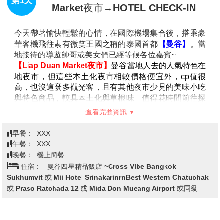
臺北/曼谷廊曼機場→曼谷 Liap Duan
第1天
Market夜市→HOTEL CHECK-IN
今天帶著愉快輕鬆的心情，在國際機場集合後，搭乘豪
華客機飛往素有微笑王國之稱的泰國首都
【曼谷】
。當
地接待的導遊帥哥或美女們已經等候各位嘉賓~
【
Liap Duan Market
夜市
】
曼谷當地人去的人氣特色在
地夜市，但這些本土化夜市相較價格便宜外，
cp
值很
高，也沒這麼多觀光客，且有其他夜市少見的美味小吃
與特色商品，較具本土化與草根味，值得花時間前往探
訪！
(
原華馬夜市己關閉
)
查看完整資訊
抵達後前往飯店入住休息，養精蓄銳準備迎接精彩的行
程。