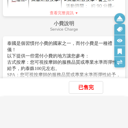
隨團服務。當地配備專業導遊解說行程。
與華人區小店，會有種發現老曼谷文化的驚喜感！THA
2.
團體報名經確認後，請繳交訂金NT$10,000/人, 旺季訂
MAHARAJ更有曼谷唯一一家的河畔星巴克，坐擁河岸
金NT$15,000~$20,000/人
的美麗景色。就連已有40年歷史的泰式海鮮餐廳
3.本行程以團體模式作業，行程中恕不接受脫隊要求。
SAVOEY，也在這裡開了最新的分店。最讓人印象深刻
本行程為無購物團:小孩佔床為大人團費，不佔床費用可
的，是河岸旁的整體規劃，半露天開放空間的設計，不
減$2000 (小朋友不佔床則無送網卡)；
定期舉辦周末市集與手創市集，完全就是走一個文青路
查看完整資訊
本優惠報價是以雙人入住一房計算，若遇單人房需補單
線啊！
人房差。
『第三站：KHAO SAN拷山路～世界唯一藍色星巴克』
費用說明
4.本行程僅適用持台灣護照旅客，不收泰籍人士.學生.會
來到考山路有一個重點，尋找藍色星巴克，這間據說是
Fee Description
議參展團及外籍人士報價另議。
目前世界唯一整棟以寶藍色調為外觀的星巴克，建築物
5.所有活動如不參加均無法退費，亦不可轉讓。
本身也是仿泰式古建築設計，從地板仿古花磚、復古吊
1. 團體來回經濟艙機票。
(此為廉價航空團體機票，一經
6.滿16歲(含)以下小朋友無論佔床與否，不贈送指壓，亦
燈、圓拱形狀建築內哩，延伸至窗花、玻璃紋路和桌椅
開票即無法辦理退票手續，請注意)
不可退費。
樣式，宛如進入時光隧道。在旅行城市中尋找星巴克，
2. 兩人一室住宿及全程表列餐食及旅遊交通費用
7.小費：在國外大多數的服務業從業人員為無底薪制，
往往會帶給旅人不同的驚喜！考山路讓人有悠閒的感
（如遇單人報名須補單人房差或以三人一間的加床來作
已售完
「小費」 即成為他們主要的收入來源，
覺，有歡樂的氣氛，有歷史文化的薰陶，這裡真的是個
業。）
以下就必要給予之小費供您參考：
會讓人忘記煩惱的天堂！
3.含新台幣250萬旅行責任險及新台幣20萬意外醫療險。
◆全程每位貴賓每天需支付導遊小費台幣NT150*5天+領
嘟嘟車送旅客回飯店，結束這一趟時尚之都的探索之
4.含每人托運行李20公斤+手提行李7公斤
×
×
×
我儲存的商品
我瀏覽過的商品
商品比較清單
清除全部
清除全部
清除全部
開始比較
隊小費NT150*5天=NT1500元。
查看完整資訊
旅！
5.已含兩地機場稅金。
×
◆床頭小費每晚每房20～50元泰銖。。
主題精選行程
※註：行程如遇塞車等路況問題時，為避免影響行程安
6.
贈送網卡每人一張(限佔床者)--每天1G*5天，用完降速
費用不包含
◆旅館行李員上下行李進出房間時，每人每件20元泰
排而且為維護旅遊品質，將會斟酌調整嘟嘟車上車地
×
吃到飽。
【全程五星無購物】五星曼芭泰璀璨~翡翠
Fee Description
銖。
點，造成不便之處，敬請見諒。
目前沒有儲存商品