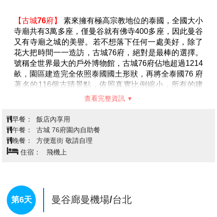
活動的貴賓們，貼心的為您安排「舒活腳底按摩３０分
住宿：
★★★★★ GARDEN CLIFF RESORT 花園懸崖水療
鐘」來替代
（按摩小費100銖，需自理）
。
度假村 或 ★★★★★ MANDARIN EASTVILLE 文華伊斯特維爾飯
▲所有項目不參加者，不可轉讓他人，亦不可退費。
店 或 ★★★★★ BRIGHTON GRAND 或同級
陸上活動10項
（請自行使用設施）
：
專用躺椅：我們為您提供專用躺椅，可以躺在岸邊眺望
眼前的大海讓您的身心好好的休息
沙灘排球：大家一起組隊在沙灘上揮灑汗水享受年輕活
芭達雅→四方水上市場吃遍當地特色
力的激放
小吃(含手搖舢舨船)→綠山國家動物
沙灘足球：您可以試試看在沙灘上踢足球，保證讓你香
園(專車遊園+草食動物餵食)→曼谷→
汗淋漓
第4天
四面佛祈福→米其林指南推薦→全新
沙灘飛盤：找幾個夥伴一起來玩沙灘飛盤，是不錯的沙
灘運動
火車頭夜頭JODD FAIRS 喬德夜市:
FREE WIFI：讓您在沙灘上也可上傳給親朋好友一同歡
美食.網紅.美拍地
樂
休閒麻將：悠閒的時光可以找幾位朋友陪您試試手氣
休閒象棋：換換口味找個朋友陪您下盤棋來個腦力激盪
休閒撲克牌：悠閒時光來場牌技遊戲
休閒跳棋：找個朋友陪您來場跳棋遊戲
【四方水上市場】
融合鄉村木雕風格，多元豐富的複合
兒童專用戲沙玩具：讓您的小朋友也可在沙灘上開心推
式水上市場，有來自泰國各地的名產、小吃、手作品、
沙堡
創意設計小物，總計100多間攤販。你可自費選擇搭乘