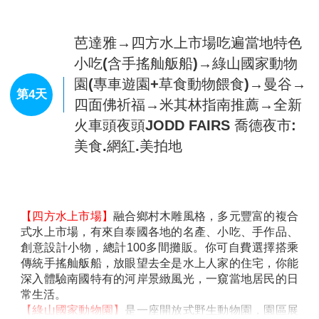
臥姿態的象神，粉紅的色澤漂亮，加身上相當華麗的飾
品，更加鮮豔且飽滿。泰國參拜的信眾也把粉紅色當作
幸運色。象神的4隻手當中，一隻持著蓮花，另一隻則
拿著斷掉的象牙，另外兩支擺出休閒優雅的動作。象神
基座，由32隻「多顏色、多種表情」的象神雕像圍繞
著，每尊雕塑超級細緻，旁有解說文，信眾繞行時都不
查看完整資訊
忘了用手摸摸象神的鼻子與象牙來祈福。
【TERMINAL 21購物中心】
Terminal 21 Pattaya完全
早餐：
飯店內享用
以營造異國風情為特色的購物中心，讓你從廣場拍進賣
午餐：
泰式餐 250B
場，連柱子或廁所都可以盡情的擺姿勢狂拍，而且連美
晚餐：
全明星號遊艇ALL STAR 海鮮自助餐+啤酒飲料暢飲
食廣場都是街邊小吃的平易價格，來芭達雅不進來朝勝
住宿：
★★★★★ GARDEN CLIFF RESORT 花園懸崖水療
真的會對不起自己啊！門口光是看到偌大廣敞立了一架
度假村 或★★★★★ MANDARIN EASTVILLE 文華伊斯特維爾飯
飛機就令人瞠目結舌，入口處的幾個行李箱堆疊的藝術
店 或 ★★★★★ BRIGHTON GRAND 或同級
裝置，正好滿足旅遊的無限想像。Terminal 21完完全全
打造成航站大樓的氛圍，非但入口以登機門的Gate來編
號，座位區甚打造成行李輸送轉盤的樣貌，真的是非常
有想像力。樓層由最底層依序為G、M及1至3樓，融入
芭達雅→翡翠灣海天俱樂部(海上噴射
法國巴黎、英國倫敦、義大利、日本東京及美國舊金山
摩托艇+香蕉船+海上拖曳滑板 (每人
等異國風情，將最具特色的建築、人物、特色融入整個
限搭一次，如皆不參加可換腳底按摩
空間中，不得不說真的很細膩。