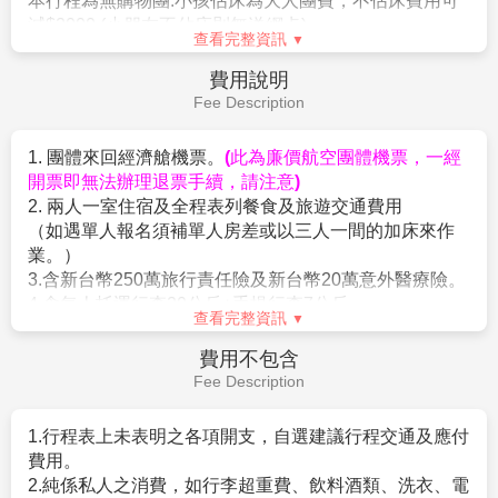
場)→BIG C大賣場採買泰國伴手禮好
※ 行程小常識：教您參拜四面神
※註：在芭達雅遊玩時導遊常會推薦一些自費活動，如
參拜方式為先至右方販賣部購買一套香花供品，金額及
所在→全新亞洲夜市→曼谷廊曼機場
您無參加，導遊或領隊或助手將會依照當天行程安排，
種類依個人所需（一般參拜為20~50銖，許願還願為
就近安排讓您休息或送您先回酒店。
100銖以上），點燃香柱及蠟燭後，再依順時針方向自
【SPA精油按摩60分鐘】
來泰國當然不可錯過著名的泰
正面起順序參拜，各面均於參拜後供上三支香、一支燭
式按摩！在乾淨優雅的環境中體驗高品質的水療服務，
及一串花；若只有一燭一花之最簡套裝，於參拜前第一
用最優惠的價格享受超值的spa體驗只需放鬆享受專業
【古城76府】
素來擁有極高宗教地位的泰國，全國大小
面先上燭，依序四面均上完三柱香後，回到正面再獻花
理療師的按摩手法，讓一天的煩惱和疲憊煙消雲散。
寺廟共有3萬多座，僅曼谷就有佛寺400多座，因此曼谷
即可。
【3D動漫藝術博物館】
走進全球大熱的3D藝術館內，
又有寺廟之城的美譽。若不想落下任何一處美好，除了
【喬德夜市(Jodd Fairs)】
全新JODD FAIRS夜市一改
則要有心理預備，你的視覺將不斷地被欺騙！藝術館的
花大把時間一一造訪，古城76府，絕對是最棒的選擇。
以往色彩繽紛的帳篷，而是統一以白色簡約色作主調，
特色在於有大象、白老虎、鯨魚、海豚等動物，保證你
號稱全世界最大的戶外博物館，古城76府佔地超過1214
充滿文青風格。每天營業時間從上午11:00至深夜
不會忘記自己正置身熱帶豐盛生態圈中。藝術館內當然
畝，園區建造完全依照泰國國土形狀，再將全泰國76 府
24:00，之前拉差達火車夜市裡相當有知名度及瘋傳的
不會少得經典的畫作展品。不同的卻是，你可走進展品
著名的116個古蹟景點，依照真實比例縮小，所有的建
火山排骨、水果西施也都在這裡重新開始營業，另外還
裡面，成為藝術品的一部份，跟神仙握手，在威尼斯河
築皆有專家指導，保持各個王朝的建築文化特色。還有
有不少很有特色且美味的店家也有設攤，像是青木瓜沙
查看完整資訊
泛舟，或是於莫內的荷花池中游泳！
三頭象神博物館，透過象腿中的電梯，可通往象腹 中的
拉、麻辣串燒、熱炒、手抓海鮮料理等在這裡都找的
【紫醉金迷夜生活【Pattaya Walking Street】】
芭達
博物館，探索泰國象神的奧秘。想要在一天之內環遊泰
到，還有不少種類的泰國美味小吃可以選擇，每個攤位
早餐：
飯店內享用
雅的洋人步行街，顧名思義有眾多國外觀光客步行於
國中部、東北部、北部、南部，這裡絕對令你大飽眼
都有著特色裝潢，並且使出渾身解數來招攬客人，價格
午餐：
古城 76府園內自助餐
此，燈紅酒綠的街道，充滿著異國風味。原址為洋人美
福，不虛此行。
方面也是很親民，或許是到訪時剛好是下班用餐時間，
晚餐：
方便逛街 敬請自理
軍大街，在1950年代時只是個小漁村，因越戰關係，芭
搭乘泰國的特色交通工具
【嘟嘟車遊老曼谷】
，是有著
不少泰國上班族來這聚餐一邊吃一邊享受清涼的啤酒。
住宿：
飛機上
達雅變成美軍作戰之餘尋歡作樂的區域，歌舞昇平，但
棚子的三輪摩托車，行進中一邊吹風一邊欣賞當地的沿
這裡也有些感覺不錯且裝潢很有特色的店家，像是在沙
隨著美軍撤退絲毫不減熱鬧景象，逐漸發展國際著名觀
途景色暢遊曼谷老城區，悠閒逛古蹟及各大熱門景點。
灘旁都會看到的調酒飲料車、路邊坐著吃的日式居酒屋