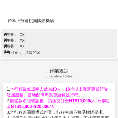
特別為您貼心準備讓您透沁涼：當季新鮮水果（兩人乙
傳統手搖舢舨船，放眼望去全是水上人家的住宅，你能
份）清涼椰子（每人乙顆）冰毛巾（每人乙條）
深入體驗南國特有的河岸景緻風光，一窺當地居民的日
附註：
常生活。
▲本日請旅客自備泳裝、蛙鏡與膠鞋以防珊瑚刮傷。
【綠山國家動物園】
是一座開放式野生動物園，園區展
▲休息區提供免費換衣及廁所，沖水洗澡每人２０泰
現了原始森林風貌，放養了許多珍貴稀有的叢林濕地動
查看完整資訊
銖。
物，遊客可瀏覽園區內的動物，近距離與野生動物接
▲為了您的安全，請配合導遊和領隊宣達的相關注意事
觸。綠山的植被含蓋高山常綠植物及混合落葉林及廣大
早餐：
飯店內享用
項，且務必穿上救生衣，謝謝合作！
草原林，孕育了豐富的野生動物，特別規劃約250萬
午餐：
泰式風味餐 250B
▲旅客於離島或酒店泳池或海邊參與水上活動時，請注
坪，飼養超過300種動物，總數達8,000多隻，是泰國目
晚餐：
米其林指南推薦: 伊善烤雞風味餐$300泰銖
意自身建康及安全，參加水上活動時敬請穿救生衣，患
前規模最大的野生動物園。園區內有安全的開放式密林
住宿：
★★★★★ AVANI SUKHUMVIT BANGKOK 曼谷素坤
有高血壓、心臟衰弱、癲癇、剛動完手術、酒醉、孕
水瀑區域讓遊客活動，另有小型動物可讓遊客餵養以及
逸安凡尼酒店 或★★★★★ AVANI RATCHADA BANGKOK 曼谷拉
婦、60歲以上年長者等恕不適合參加。因當地船家顧及
一天三場的動物秀等豐富的活動。
(若要餵食則飼料須另
查達安凡尼酒店★★★★★ CENTRAL PLAZA LADPRAO
安全上考量，而評估有旅客不適合參加的項目，請見
付費)
BANGKOK 或rn★★★★★ JC KEVIN (一房一廳房型) 或同級
諒！！
【四面佛】
祈福虔誠遠近馳名的【愛樂威四面佛
▲島上冰水請盡量勿飲用，保護您的腸胃。
ERAWAN】，即是印度教三位一體神中的創造神-大梵
▲如遇當日風浪過大、天氣惡劣或其它不可抗拒之因
天，所以該稱之為四面神，而非四面佛。四面神有四個
素，俱樂部有權禁止遊客下海遊玩，尚請鑑諒。
面，四雙手和一雙脚，有脚的即是正面，從正面以順時
曼谷→古城76府→嘟嘟車暢遊曼谷老
※註:水上活動僅適用於120公分以上旅客參加；且因保
針方向算起四個面分別代表：平安（手持佛珠）、事業
城區→曼谷最強必逛百貨商場
險涵蓋年齡規範，超過60歲的旅客無法參與。
（手持權杖）、婚姻（手持貝殼）、財富（手持金
Iconsiam暹羅新天地(室內版水上市
第5天
※註2：水上活動每人僅限玩一次，如不遊玩視同放棄
磚）；也分別代表慈、悲、喜、捨四個字。
且不得轉讓他人。