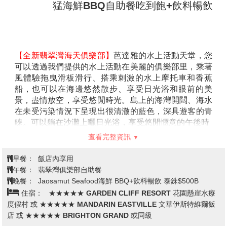
午餐：
XX
晚餐：
機上餐
住宿：
五星飯店 THAYA HOTEL HOTEL 或 GRAND
RICHMOND HOTEL 或 OAKWOD SUITESTIWANOON
BANGKOK 或同級
曼谷→粉紅象神廟(觀音寺+財神)→芭
達雅→Terminal21環遊世界主題百貨
公司→全明星號遊艇體驗
第2天
AllStarCruise (人妖歌舞表演.海鮮自
助晚餐.啤酒飲料無限暢飲)→泰式按
摩兩小時(小費自理)
【粉紅象神廟】
這裡供奉的巨大象神，高16公尺、寬22
公尺，在2010年修建完工，號稱泰國、甚至世界最大側