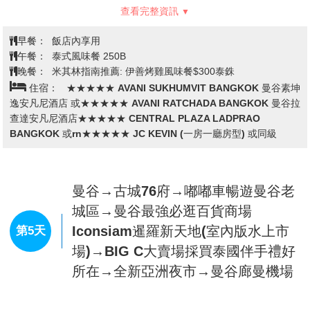
30分鐘)→精油SPA按摩→3D動漫藝
【全明星號遊艇All Star Cruise Pattaya】
芭達雅All
第3天
StarCruise 是第一艘行駛於暹羅灣海岸線的全新遊艇。
術博物館→漫遊紙醉金迷夜生活
在遊艇上享受歡樂美食及觀看泰國有名的人妖秀表演！
Pattaya Walking Street步行街→生
遊艇環繞整個芭達雅海灣。全船共分三層有250個座
猛海鮮BBQ自助餐吃到飽+飲料暢飲
位，有現今最火紅的芭堤雅網紅IG打卡景點，一邊享用
美食，一邊觀賞美景，體驗不一樣的芭提雅夜晚。遊船
上準備豐富的自助餐美食，泰國時令水果，啤酒飲料無
限暢飲。
【體驗泰國古式按摩(約2小時)】
與中醫的推拿相近，經
【全新翡翠灣海天俱樂部】
芭達雅的水上活動天堂，您
常按摩穴位也會舒筋活絡，特別安排兩小時的療程(大通
可以透過我們提供的水上活動在美麗的俱樂部里，乘著
舖)使你強身健體而且神清氣爽。
風體驗拖曳滑板滑行、搭乘刺激的水上摩托車和香蕉
註：16歲以下貴賓恕無法按摩，但於當地將會由導遊或
船，也可以在海邊悠然散步、享受日光浴和眼前的美
領隊安排享用冰淇淋乙份(泰銖$50)。
景，盡情放空，享受悠閒時光。島上的海灣開闊、海水
在未受污染情況下呈現出很清澈的藍色，深具遊客的青
睞。可以躺在沙灘上曬日光浴，享受悠閒愜意的午後時
水上活動8項
：海上噴射摩托艇、香蕉船、海上拖曳滑
查看完整資訊
板。此三項
★每人限玩乙次，且不得轉讓。
獨木舟、甜甜圈、漂浮床、SUP站立滑浪板、沖浪板。
早餐：
飯店內享用
★不限次數，自由取用讓您盡情擁抱夏日。
午餐：
翡翠灣俱樂部自助餐
▲對於年長老者不能玩或是不想玩上述三項一次性海上
晚餐：
Jaosamut Seafood海鮮 BBQ+飲料暢飲 泰銖$500B