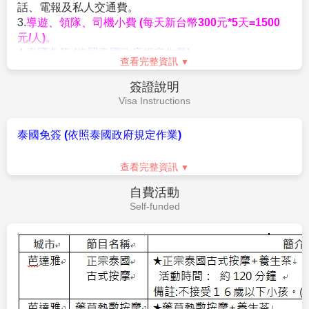
光勝地，列為芭達雅夜晚必去之處。華燈初上，芭達雅
(車遊外圍，不入內參觀)
車、泰式料理餐車及咖啡車等看起來都很棒，後方廣場
徒步街展現無限旖旎的風光，有多彩繽紛的閃耀霓虹
『第一站：車遊文化歷史～看見大皇宮、玉佛寺』
也擺放幾台中古古董車，加上喇叭播放出來的音樂，更
曼谷廊曼機場/台北
第6天
燈、令人血脈噴張的鋼管熱舞，以及許多醉翁之意不在
泰國曼谷的大皇宮與玉佛寺，是兩個相連景點擁有金碧
讓有人彷彿身在美國邁阿密或中南美洲的錯覺，不少人
酒的酒客，儼然一座美軍俱樂部洋人街不夜城，數十間
輝煌的各式建築，更有許多泰國的歷史文化故事在裡
也會特地來跟這些古董車拍網美紀念照。
Go Go Bar外以各式裝扮吸引旅客的摩登女郎，無論性
頭。玉佛寺是泰國皇室進行宗教儀式的聖地，每年會根
感迷人的空姐、比基尼高挑辣妹等，都是前往泰國自由
據熱季、雨季、涼季三季變換的時間，由泰國國王或王
行芭達雅Walking Street最讓人難以抵抗的誘惑，Go Go
子親自為玉佛更衣換服，以示尊敬保佑國泰民安。而壯
Bar內除了有熱情表演，還有以漂亮聞名的美麗小姐
觀的大皇宮曾是泰國皇室居住地點，著名的拉瑪四世(也
於早上抵達桃園國際機場！
們，可說是環肥燕瘦、各有千秋，而且只需點杯飲料就
就是安娜與國王周潤發飾演的國王) 也曾居住於此地。
能入場大開眼界一番，何樂而不為？前來泰國旅遊，在
曼谷大皇宮座落在湄南河東岸，四圍長達1900米的圍
早餐：
XX
芭達雅若您想單純打發時間、輕鬆消遣，部分酒吧還有
牆，嘟嘟車將沿著白色長長圍牆，帶您一睹富麗堂皇神
午餐：
XX
band現場演奏，肯定讓您度過最璀璨繽紛的浪漫夜晚。
聖宗教建築！
晚餐：
XX
除此之外，若想來趟美軍俱樂部洋人街之旅，這一帶也
『第二站：THA MAHARAJ瑪哈拉碼頭文青市集～尋找
住宿：
溫暖的家
提供許多道地泰式海鮮料理，想吃到最新鮮的泰國蝦，
曼谷第一家河畔星巴克』
可別錯過芭達雅Walking Street的眾多海鮮餐廳。
大皇宮旁的MAHARAJ路上，有個河岸老屋改建為新商
【海鮮BBQ自助餐吃飽飽+飲料暢飲】
來到泰國必吃的
場，2015年3月新開幕的THA MAHARAJ瑪哈拉碼頭文
作業規定
生猛海鮮BBQ，大啖泰國有名大頭蝦及各式烤物吃到飽
青市集，位在曼谷深厚文化底蘊的舊城區，鄰近大皇
Operation Rules
與醬料供自行搭配，加上附設泰式小點區、熟食區等，
宮、臥佛寺、黎明寺等古蹟景點，知名的泰國藝術大學
令人大呼過癮！飲料暢飲配上芭達亞的夜晚，是來到泰
和法政大學也在附近。舊城區的老建築溫度與歷史痕
1.
本行程最低成團人數為10人，16位以上派遣專業領隊
國絕對不能錯過的泰國在地美食。
跡，無論是金碧輝煌的廟宇或是隱身巷弄中的老咖啡館