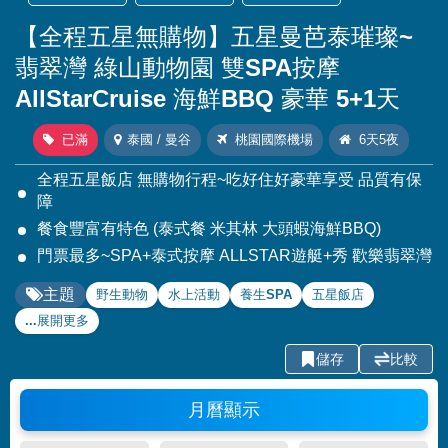
【全程五星無購物】五星曼芭泰璀璨~
翡翠灣 綠山動物園 雙SPA按摩
AllStarCruise 海鮮BBQ 豪華 5+1天
已滿
泰國 / 曼谷
桃園國際機場
6天5夜
全程五星飯店 無購物行程~吃好住好豪華享受 品質有保
障
餐食豐富有特色 (泰式餐 米其林 大頭蝦海鮮BBQ)
門票最多~SPA+泰式按摩 ALLSTAR遊艇+秀 歡樂翡翠灣
主題
野生動物
水上活動
養生SPA
五星飯店
...展開更多
儲存
比較
月曆顯示