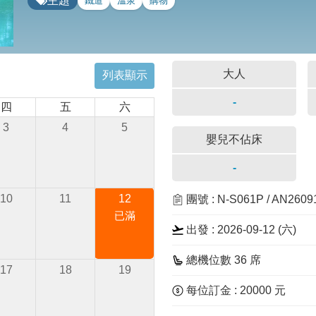
主題
鐵道
溫泉
購物
大人
列表顯示
-
四
五
六
3
4
5
嬰兒不佔床
-
10
11
12
團號 : N-S061P / AN260
已滿
出發 : 2026-09-12 (
六
)
總機位數 36 席
17
18
19
每位訂金 : 20000 元