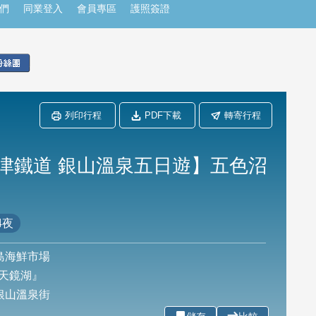
們
同業登入
會員專區
護照簽證
列印行程
PDF下載
轉寄行程
津鐵道 銀山溫泉五日遊】五色沼
4夜
島海鮮市場
天鏡湖』
銀山溫泉街