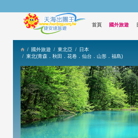
首頁
國外旅遊
國外旅遊
東北亞
日本
東北(青森．秋田．花卷．仙台．山形．福島)