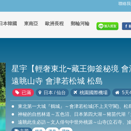
聯絡我
日本韓國
東南亞
歐洲長程
郵輪河輪
星宇【輕奢東北~藏王御釜秘境 會
遠眺山寺 會津若松城 松島
已滿
日本 / 仙台
桃園國際機場
5天
東北第一大城『鶴城』～會津若松城(不上天守閣)、松
神秘的自然林道～五色沼、日本第四大湖～豬苗代湖『
遠眺此生必訪～文人俳句中世外桃源～山寺(立石寺、)