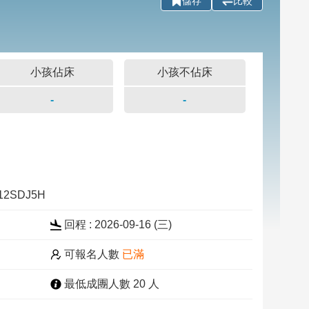
儲存
比較
小孩佔床
小孩不佔床
-
-
912SDJ5H
回程 : 2026-09-16 (三)
可報名人數
已滿
最低成團人數 20 人