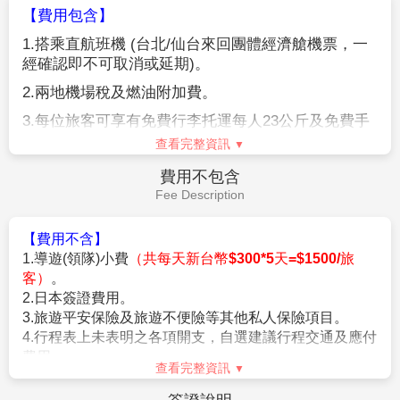
【免稅店】
您可自由購物送給親朋好友。
城縣中部、松島灣沿岸以及松島灣上的 260個大小島嶼
【仙台火車站】
呈南北向狹長型的「JR仙台車站」，曾
組成的島嶼群的總稱。松島的景色根據地點與季節產生
歷經大幅翻新、增設不少大型嶄新商場，並在2016年重
各種變化，景色之優美堪稱日本三景之首。風平浪靜的
新開幕，因此現在來到仙台車站，可以發現車站與周邊
松島灣上浮起一個又一個小島，黑松和紅松挺立在灰白
查看完整資訊
百貨間的動線變得更加寬敞好逛。集交通.美食.購物景
色的岩石上。松島的所有小島中，扇谷、富山、大鷹森
點於一身的仙台車站.讓您好好逛.好好買!!買好買滿.!
和多聞山 4處的周圍景色被稱為"松島四大觀"，因站在
早餐：
飯店內美食
島上可以欣賞松島的各種不同神態而聞名，一年四季遊
午餐：
海鮮市場自理
客絡繹不絕。
晚餐：
機上美食
【松島五大堂】
在東北地區具有千年的歷史，木造屋頂
住宿：
溫暖的家
為單層造形，透露出歷史的刻痕，現成為日本重要文化
財，並列為文化保護材，五大堂這座吸引了眾多遊客的
建築物位於五大堂島上。它是政宗於1609年再建的。五
作業規定
大明王像被供奉在堂中。五大堂的五字即由此而來。五
Operation Rules
大堂內的頂部繪有中國的十二生肖之像。這裡只在每三
十三年舉行一次的特殊儀式時才向公眾開放。
【參團報名應注意事項】
【松島海鮮市場】
松島魚市場,一樓大大小小的商店中陳
※本行程為聯營團體，出團名稱~日本精緻假期。
列著當日捕獲的各類新鮮海產品。除此之外, 您還能買
★本行程班機起降時間為預定，但實際可能略有變更。
到具有東北地區特色的美味海產品。在此品嚐到各式新
★如遇行程休館或突發狀況等導致行程無法前往，則依當地門票
鮮美味的海鮮產品,亦可品嚐到松島特有的美味牡蠣。您
金額進行退費。
也可選擇自己喜愛的海鮮製作屬於自己特色的海鮮丼喔!