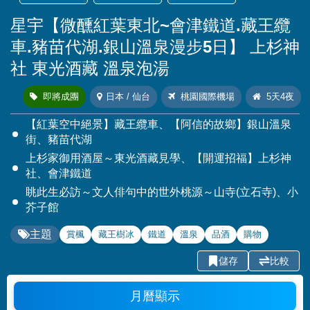
星宇【微醺紅葉東北~會津鐵道.藏王纜
車.豬苗代湖.銀山溫泉漫步5日】 上杉神
社 東光酒藏 溫泉泡湯
即將成團
日本 / 仙台
桃園國際機場
5天4夜
【紅葉空中絕景】藏王纜車、【阿信的故鄉】銀山溫泉
街、豬苗代湖
上杉家御用酒屋～東光酒藏見學、【開運招福】上杉神
社、會津鐵道
眺此生必訪～文人俳句中的世外桃源～山寺(立石寺)、小
芥子館
主題
賞楓
藏王樹冰
鐵道
溫泉
品酒
購物
儲存
比較
月曆顯示