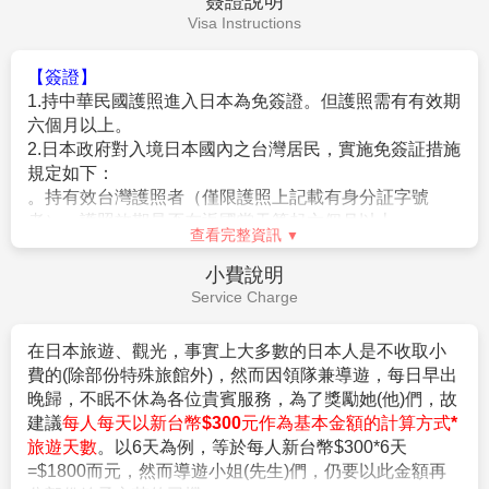
★本公司保留有調整行程先後序的權利。
【購物中心】
大型的綜合百貨購物廣場，在超大明亮的
★行程內設訂餐食如遇季節或預約狀況不同，會有更改，敬請見
室內空間裡，集合上百間各式各精服飾品、生活雜貨、
查看完整資訊
諒。
藥粧百貨、美食廣場等，無論逛街購物、品味美食都能
★參加本行程之客人本公司有投保旅行業契約責任險250萬，醫
費用說明
滿足您所有需求。
療險20萬。
Fee Description
最後專車前往機場辦理手續後搭乘豪華客機飛返桃園機
★日本新入境審查手續於2007.11.20起實施，前往日本旅客入境
場，結束此次愉快難忘的日本之旅。
時需提供本人指紋和拍攝臉部照片並接受入境審查官之審查，拒
【費用包含】
絕配合者將不獲准入境。
1.
搭乘直航班機 (台北/仙台來回團體經濟艙機票，一
★【特別說明】
經確認即不可取消或延期)。
日本國土交通省於平成24年6月(2012年)發布最新規定，每日行
車時間不得超過10小時（以自車庫實際發車時間為計算基準），
2.
兩地機場稅及燃油附加費。
以有效防止巴士司機因過(疲)勞駕駛所衍生之交通狀況。如因塞
3.
每位旅客可享有免費行李托運每人23公斤及免費手
車或其他不可抗力之因素導致行車時間與日本國土交通省制訂之
提機上行李7公斤。
查看完整資訊
法規有相抵觸情況時，以日本國土交通省法規為主。如有造成不
便之處，敬請見諒！（資料來源：日本國土交通省）。
4.
含新台幣
250
萬旅行責任險及新台幣
20
萬意外醫療
費用不包含
★若為包（加）班機行程，依包（加）班機航空公司作業條件，
險。
Fee Description
作業方式將不受國外旅遊定型化契約書中第二十七條規範，如因
旅客個人因素取消旅遊、變更日期或行程之履行，則訂金將不予
【費用不含】
退還，請注意您的旅遊規劃。
1.導遊(領隊)小費
（共每天新台幣$300*5天=$1500/旅
客）
。
【作業規定+注意事項】