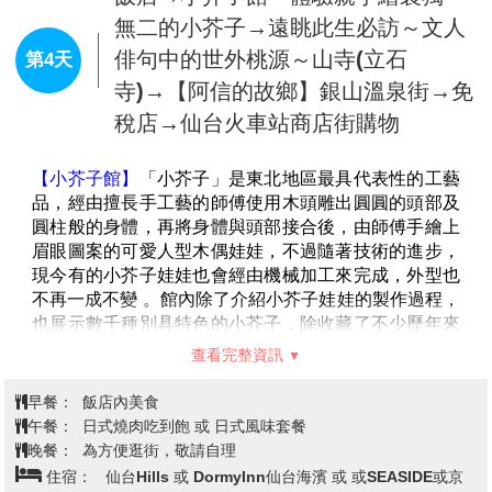
奮勇迎敵，彈盡糧絕之際他們感嘆守城淪陷在即，於是
20名隊員全體切腹自盡，留下令人唏噓的故事。
【喜多方拉麵館】
飯店→【紅葉空中絕景】藏王纜車→
喜多方市曾經是造酒業和生産味噌很
發達的地區。這裡又成爲全國著名的喜多方拉麵的
發源
上杉家御用酒屋～東光酒藏見學
第3天
地。喜多方拉麵和札幌，博多拉麵並稱日本3大拉麵。
→【開運招福】上杉神社→飯店
【豬苗代湖】
為磐梯山火山活動所形成的淡水湖，位在
海拔514m的高地上，面積達104平方公里，最深處水深
94.6公尺，是日本第四大湖。像大海一樣寬闊的湖面十
【
藏王纜車】
特別安排藏王纜車，藏王纜車位於日本山
分清澈透明，故有「天鏡湖」之稱。天氣晴朗時，磐梯
形縣，是通往藏王連峰的主要交通工具之一。纜車分為
山的倒影映在湖面，襯著如珍珠般鑲在湖岸的白色沙
兩段：
灘，美得讓人心曠神怡！冬天時，北方天鵝群飛來過
山麓線：從藏王山麓站（海拔855米）至樹冰高原站
冬，雪白的天鵝一隻隻降落、於湖面戲耍的姿影，讓豬
（海拔1,331米），乘車時間約7分鐘。
苗代湖更添幾分清麗動人。
山頂線：從樹冰高原站至地藏山頂站（海拔1,661
【五色沼】
是盤梯山噴火所形成、20至30個沼澤的湖群
米），乘車時間約10分鐘。
總稱，湖水清麗秀美，顏色塊麗而富有變化，色彩有如
邀您親身體驗在觀景勝地的絕景、高山植物等隨著季節
查看完整資訊
渲染的畫一般，由翠綠、湛藍、深紫、咖啡等美麗的顏
呈現不同表情的藏王美麗大自然。
色交織而成，每個沼澤會有不同的顏色，路線兩旁全是
※備註：如遇纜車故障、維修、或其他天候因素無法搭
早餐：
飯店內美食
天然原始的樹林，秋天時湖水的顏色和楓葉的紅，相映
乘時，每人退費2000日幣，敬請見諒。
午餐：
日式陶板料理 或日式精美套餐
成趣，成為無與倫比的美麗景致。
【東光酒藏】
東光酒藏是一座擁有數百年歷史的傳統清
日式燒烤餐或 日式風味套餐 或 飯店內助餐或 飯店內會席
晚餐：
酒酒藏，由 小島總本店 經營，至今仍延續古法釀造精
料理