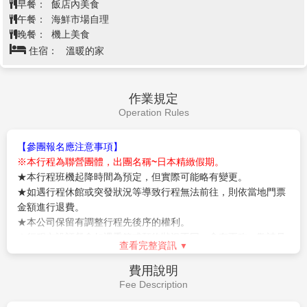
查看完整資訊
品呢!
【遠眺山寺】
西元860年由慈覺大師所建，作為比叡山
早餐：
飯店內美食
延歷寺的別院，整座山屬石灰岩地質。從修行者參道的
午餐：
日式燒肉吃到飽 或 日式風味套餐
階梯往上走，階梯狹窄且蜿蜒，和風輕拂，茂密杉木高
晚餐：
為方便逛街，敬請自理
聳入雲擋住太陽，沙沙聲不斷從遠方傳來，十分神秘。
住宿：
仙台Hills 或 DormyInn仙台海濱 或 或SEASIDE或京
俳句詩人松尾芭蕉的句碑及肖像佇立途中，芭蕉於《奧
阪飯店或仙台國際飯店或仙台蒙特利飯店或雫石王子或仙台市區飯店
之細道》一書中提到，1689年旅行到山寺，形容這裏風
或 同級
光優雅並寫下「清閒之地，只聞蟬聲」，隨著季節變
化，景色也隨之不同。
【銀山溫泉街】
因銀礦產地而得名的銀山溫泉，已有
400年的歷史。沿著銀山川溪谷而建，河岸兩旁保留完
飯店→松島遊船(隨季節變化不同景
整大正至昭和時期的木造老式旅館、石板道、小橋、瓦
色，優美堪稱日本三景之一)→五大堂
斯燈，搭配潺潺水流，氣氛寧靜，宛如世外桃源。銀山
第5天
→松島海鮮市場→OUTELET購物中
溫泉因為拍攝著名電視劇「阿信」而風糜一時，劇中是
心→仙台空港→台北
阿信母親打工的地方，阿信因為想念母親也時常來到這
裡。也由於受惠「阿信」而爆紅，因此被封為是「阿信
的故鄉」。巧合的是，劇中阿信母親打工的溫泉旅館
【松島棧橋搭船遊覽松島灣】
特別安排搭乘松島灣遊覽
「能登屋」，傳說也是宮崎駿《神隱少女》動畫中繪製
船，穿行於擁有約 260個大小島嶼上有天然黑松的松島
的油屋所參考的藍圖。讓我們就跟著阿信的腳步，一起
灣內，船內介紹著水面上島嶼奇特的形狀和昆布、牡蠣
進入宮崎駿的童話世界。
養殖場，日本三大名景之一【松島】，松島是散佈在宮