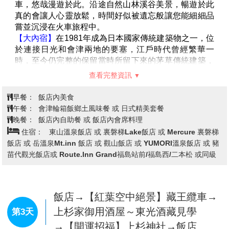
台北→仙台空港→飯店
第1天
今日集合於台灣桃園國際機場，辦理出境手續後，搭乘
豪華客機直飛東北～
仙台空港
，抵達後前往飯店休息。
早餐：
XXX
午餐：
機上美食
飯店內自助餐 或 飯店外日式燒肉吃到飽 或 飯店內會席料
晚餐：
理
住宿：
東山溫泉飯店 或 裏磐梯Lake飯店 或 Mercure 裏磐梯
飯店 或 岳溫泉Mt.inn 飯店 或 觀山飯店 或 YUMORI溫泉飯店 或 豬
苗代觀光飯店或 Route.Inn Grand福島站前/福島西/二本松 或同級
飯店→會津鐵道→山中歲月～江戶風
情『大內宿古街』→東北第一大城
『鶴城』～會津若松城(不上天守閣→
第2天