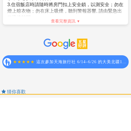
在日本旅遊、觀光，事實上大多數的日本人是不收取小
1.航空作業規定開票後即無法更改，亦無退票價值，請特別注意
。需持有有效護照。（且在有效期內返回本國或僑居地
費的(除部份特殊旅館外)，然而因領隊兼導遊，每日早出
並見諒。
者）。
晚歸，不眠不休為各位貴賓服務，為了獎勵她(他)們，故
2.滿六歲一律佔床，小孩佔床為大人團費，不佔床費用另外報
。 申請人所提出的入境目的與從事的活動需一致，且須
建議
每人每天以新台幣$300元作為基本金額的計算方式*
價。
符合日本國的出入國管理及民認定法（以下稱‘入管法’）
旅遊天數
。以6天為例，等於每人新台幣$300*6天
3.本優惠行程報價僅適用持中華民國護照者，不適用外籍人士須
所規定的短期停留之停留資格及停留期間。（特別是 經
=$1800而元，然而導遊小姐(先生)們，仍要以此金額再
加價$3000。
常出入日本國者，以訪問親友為目的等進入日本，須詳
分部份給予辛苦的司機。
4.團體房型都是兩張小床很少有一張大床房(和式房除外)，
盡的說明在日本停留期間的活動相關內容及與親戚、友
查看完整資訊
大床房可做需求，但不保證會有，會以當天入住情形為主。
人之間的關係）。
旅遊須知
5.團體房型很少有正3人房(三張床)，如需求加床可能會是~
。申請人不曾違反入管法第五條第一項各號之相關法令
Travel information
(A)一大床+一行軍床 或 (B)二小床+一行軍床 或 (C)一大床+一
而被判刑者。（因逾期居留日本被強制遣返而尚未經一
小床，
定期間者、違反相關法令被處一年以上的有期徒刑、或
以上可做需求但不保證會有，會以當天入住情形為主，
1.建議旅客於啟程前自行投保旅遊防疫、海外醫療等保
是曾入監服刑等者，有以上拒絕入境相關事由而被日本
若無需求到三人房請分出一人與他人同住，敬請見諒！
險，以建立周全保障。
強制驅離過者）。
6.單人報名者：本行程使用飯店房型為兩人一室，無自然單間。
2.參團旅客若於境外確診，自採檢日起7日內應暫緩搭機
。但是，符合上述條件者也並不表示一定可入境日本，
倘報名本行程的旅客人數無法同住雙人房(例如:單人、三人、報
返台。所有衍生之相關費用，例如住宿、餐食、交通、
敬請留意！
名以此類推)，則須按房型補足價差，實際價差以當團說明為主。
醫療費用…等，皆由旅客自行負擔。
相關規定請參考日本交流協會網站各項說明。或電洽02-
7.貼心提醒：外籍人士需注意二次入境之辦理相關規定，且持外
3.相關出入境限制規定，依本國與旅遊行程當地政府規範
2713-8000。
國護照之旅客團費需另計。
為主，本公司將依最新規定滾動式調整出入境說明事
查看完整資訊
8.本商品所搭乘之班機時間與住宿飯店，以說明會資料為準。
項。
9.如逢上列飯店接到大型團體業務而客滿時，本公司將會以同等
4.提醒您，須遵守旅遊目的國之防疫規範與返臺後之本國
【其他】
安全守則