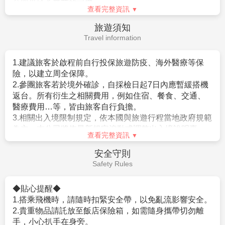
2.日本簽證費用。
1.
成團人數：20人並派遣領隊。
3.旅遊平安保險及旅遊不便險等其他私人保險項目。
2.
團體報名經確認後，請繳交訂金NT$20,000/人，連續假期
4.行程表上未表明之各項開支，自選建議行程交通及應付
NT$30,000/人。
費用。
※航空作業規定開票後即無法更改，亦無退票價值，請特別注意
查看完整資訊
5.純係私人之消費：如行李超重費、飲料酒類、洗衣、電
並見諒。
話、電報及私人交通費。
簽證說明
3.行程班機時間及降落城市與住宿飯店之確認以說明會為主。
6.個人新辦護照費用。
Visa Instructions
4.本行程班機起降時間為預定，但實際可能略有變更。
5.餐食如遇季節關係或預約狀況不同，若有更改，敬請見諒。
6.如遇觀光地區休假及住宿飯店地點調整，本公司保有變更觀光
【簽證】
行程之權利。如有離隊放棄參觀行程，恕不退費。
1.持中華民國護照進入日本為免簽證。但護照需有有效期
7.若有卡單人報名請補單房費用(請洽業務人員)。
六個月以上。
8.本公司保留有調整行程先後順序的權利。
2.日本政府對入境日本國內之台灣居民，實施免簽証措施
9.行程內設定餐食如遇季節或預約狀況不同，會有更改，敬請見
規定如下：
諒。
。持有效台灣護照者（僅限護照上記載有身分証字號
10.參加本行程之客人本公司有投保旅行業契約責任險250萬，意
者），護照效期是否在返國當天算起六個月以上。
查看完整資訊
外醫療險20萬
。赴日目的以觀光、商務、探親等短期停留目的赴日時
(旅客未滿15歲或70歲以上，依法限制最高新台幣250萬旅行業責
（以工作之目的赴日時，則不符免簽証）。
小費說明
任險)。
。停留期間不得超過90日。
Service Charge
。出發地、入境地點無特別限定。
【特別說明】
3.申請入境日本時須自行舉證符合以下條件：