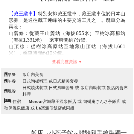
喜多方拉麵館)→日本第四大湖～豬苗
代湖『天鏡湖』)→神秘的自然林道～
五色沼→飯店
【會津鐵道】
是日本的人氣鐵道線，特別安排搭乘列
車，悠哉漫遊於此。沿途自然山林溪谷美景，暢遊於此
真的會讓人心靈放鬆，時間好似被遺忘般讓您能細細品
嘗並沉浸在火車旅程中。
【大內宿】
在1981年成為日本國家傳統建築物之一，位
於連接日光和會津兩地的要塞，江戶時代曾經繁華一
時，至今仍完整的保留當時所留下來的茅草傳統建築，
漫步在古意盎然的街道上，欣賞日式傳統建築以及屋內
查看完整資訊
家庭生活的展示，江戶時代大內宿一一呈現，讓您彷彿
墜入時光隧道，走在江戶時代大街，體驗純日式風情。
早餐：
飯店內美食
【會津若松城】
最早建於西元1384年，迄今有六百多年
午餐：
會津輪箱飯鄉土風味餐 或 日式精美套餐
歷史，此城天守閣之造形有如展開兩翼在空中飛舞的白
晚餐：
飯店內自助餐 或 飯店內會席料理
鶴，姿態優美，因此有『鶴城』之美稱。此城是日本近
住宿：
東山溫泉飯店 或 裏磐梯Lake飯店 或 Mercure 裏磐梯
代有名的歷史舞台，1868年10月發生的戊辰戰爭中，維
飯店 或 岳溫泉Mt.inn 飯店 或 觀山飯店 或 YUMORI溫泉飯店 或 豬
新政府軍來到會津若松城下，與代表舊幕府勢力的會津
苗代觀光飯店或 Route.Inn Grand福島站前/福島西/二本松 或同級
藩士展開決戰。一群年僅15、16歲的少年被編成白虎隊