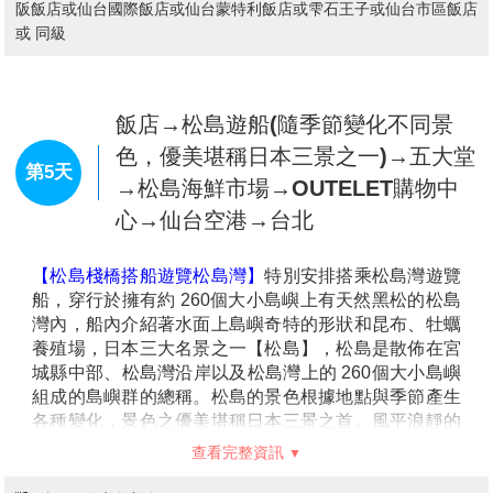
神。酒藏完整保留江戶時代建築風貌，厚重木構與昏黃
住宿：
Mercur宮城藏王溫泉飯店 或 旬樹庵さんさ亭飯店 或
光影營造出濃厚的歷史氛圍。館內規劃為資料展示空
秋保溫泉飯店 或 La楽渡假飯店或同級
間，詳細介紹清酒釀造流程與文化背景，並陳列各式傳
統器具。參觀之餘還可體驗清酒試飲，感受不同酒款的
細膩風味與層次，是結合文化深度與味覺享受的特色景
點。
飯店→小芥子館～體驗親手繪製獨一
【上杉神社】
位於日本東北山形縣米澤市，是祭祀戰國
無二的小芥子→遠眺此生必訪～文人
名將 上杉謙信 的重要神社。神社座落在昔日米澤城遺
俳句中的世外桃源～山寺(立石
第4天
址內，周圍環繞松岬公園，環境清幽且充滿歷史氛圍。
寺)→【阿信的故鄉】銀山溫泉街→免
春季櫻花盛開時尤為迷人，是當地知名賞櫻景點。每年
舉辦的上杉祭，更以重現川中島之戰聞名，吸引眾多遊
稅店→仙台火車站商店街購物
客前來感受戰國風華。這裡不僅適合歷史愛好者，也很
適合想體驗日本文化與自然之美的旅人。
【小芥子館】
「小芥子」是東北地區最具代表性的工藝
品，經由擅長手工藝的師傅使用木頭雕出圓圓的頭部及
圓柱般的身體，再將身體與頭部接合後，由師傅手繪上
眉眼圖案的可愛人型木偶娃娃，不過隨著技術的進步，
現今有的小芥子娃娃也會經由機械加工來完成，外型也
不再一成不變 。館內除了介紹小芥子娃娃的製作過程，
也展示數千種別具特色的小芥子，除收藏了不少歷年來
得獎的木工藝品外，也展示著不少政界名人與藝人的作