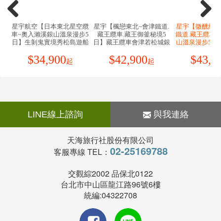
級飯店取代。
檢役措施。
1.役男出境注意須知
Safety Rules
10.如逢天候、交通狀況、航班異動、遊樂園休園…等因素，本公
5.日本入境提醒，2022年10月11日凌晨零時起（日本時
。役男定義：役男係指年齡屆19歲之年1月1日起，至36
司保有行程調動順序之權利。
間）開始適用以下措施：
歲之年12月31日止，「尚未履行兵役」之具我國國籍在
◆貼心提醒◆
11.本行程無法延長住宿天數、更改行程及航班。
a.恢復免簽證措施，台灣護照入境無須辦理簽證。
台灣地區曾設有戶籍男子。
1.搭乘飛機時，請隨時扣緊安全帶，以免亂流影響安全。
12.如逢旺季或客滿，航空公司要求提早開立機票，繳交尾款時間
。年齡計算：當年－出生年（例：民國106年－87年次＝
2.貴重物品請託放至飯店保險箱，如需隨身攜帶切勿離
將依航空公司規定辦理，敬請見諒！
★由於各國政府或移民局會依疫情情勢隨時快速變更
19歲，87年次出生之役男，於民國106年期間，兵役年
手，小心扒手在身旁。
13.如因個人因素無法成行，已繳付之團體訂金依定型化旅遊契約
入、出境政令規定，本資訊僅供參考。在此，我們仍強
齡皆為19歲）。
3.住宿飯店時請隨時將房門扣上安全鎖，以測安全；勿在
書中之規定辦理。
烈建議旅客於搭機前，務必預先查明各國官方入/出境規
。須親自事先向相關（主管）機關單位申請短期出境許
燈上晾衣物；勿在床上吸煙，聽到警報器響, 請由緊急出
14.行程進行中如放棄行程、飯店住宿，恕不退餘團費。
定，並依各國政府最新發布之相關規定及法令公告為
可，有關役男申請流程、法令限制，相關應備文件或申
口迅速離開。
15.逢旺季或客滿，航空公司要求提早開立機票，繳交尾款時間將
主。
查看完整資訊
請許可之認定，均應依政府機構或現行法令規範辦理。
4.游泳池未開放時請勿擅自入池游泳，並切記勿單獨入
依航空公司規定辦理，不便之處敬請見諒！
。内政部役政署網站（網址：https://www.nca.gov.tw/）
池。
16.本行程為團體旅遊行程，為顧及旅客於出遊期間之人身及其他
【保險】
。外交部領事事務局（網址：https://www.boca.gov.tw/）
5.搭乘船隻請務必穿著救生衣。
安全問題，於旅遊行程期間恕無法接受脫隊之要求；若因此而無
1.本行程包含旅行業責任保險【意外死殘保額新臺幣250
。若有未盡之處，悉依役男出境相關法規、主管機關函
6.搭乘快艇請扶緊把手或坐穩，勿任意移動。
法滿足您的旅遊需求，建議您另行選購團體自由行或航空公司套
萬、意外醫療保額新臺幣20萬 (實支實付)】及旅行社履
釋或公告辦理。
7.海邊戲水請勿超越安全警戒線。
裝自由行，不便之處敬請諒。
約保證保險。
2.雙重國籍或非中華民國國籍者
8.泡溫泉大浴室時不著衣物或泳衣,請先在池外清洗乾淨
17.為考量旅客自身之旅遊安全並顧及同團其它團員之旅遊權益，
*旅客未滿15歲或70歲以上，依保險公司規定最高【意外
。本行程關於護照、簽證相關規定之說明，均係針對持
後再入池內,請注意泡溫泉每次最好以１５分鐘為佳,並攜
年滿70以上及行動不便者之貴賓，須有家人或友人同行始得接受
死殘保額新臺幣200萬元、意外醫療保額新臺幣20萬 (實
中華民國護照之旅客，若貴賓擁有雙重國籍、或持非中
伴同行。
報名，不便之處敬請諒。
支實付)】。
華民國護照者，請先自行辦理並查明所持護照入境「旅
9.搭乘車時請勿任意更換座位，頭、手請勿伸出窗外，上
2.依「旅遊定型化契約」中規定，本公司有告知旅客自行
遊地」及再次入境台灣之簽證及相關規定；如您具備前
下車時注意來車方向以免發生危險。
投保旅行平安保險之義務。因此，為了確保您的權益及
述情況者，請於報名時即告知您的服務人員前述資訊。
10.搭乘纜車時請依序上下，聽從工作人員指揮。
猜你喜歡
避免出國旅遊可能產生的風險，特別提醒及建議您，可
。持非中華民國護照再次入境台灣相關資訊，請向外交