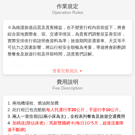
國、失落的世界及史瑞克的遙遠王國。不論是哪項遊樂
設施，新加坡環球影城都能滿足尋求刺激、熱愛電影與
查看完整資訊
充滿想像力的小朋友，為每位遊客帶來難忘的回憶！
★ 新加坡環球影城的七大主題區：
早餐：
飯店內享用早餐
1.
『
小小兵樂園（Minion Land）
』
午餐：
方便園內遊玩，敬請自理
小小兵樂園（小小兵樂園）是新加坡環球影城最新打造
晚餐：
金沙娛樂城逛街，敬請自理
的主題區，帶你走進《神偷奶爸》的爆笑世界，與格
住宿：
機上
魯、小小兵及可愛的三姊妹展開一場充滿驚喜與瘋狂的
冒險。這裡有刺激的「神偷奶爸小黃人鬧翻天」模擬飛
車體驗，讓你化身小黃人在格魯的實驗室中橫衝直撞；
還有輕鬆愉快的「小黃人舞會旋轉木馬」和「萌樂狼
新加坡樟宜機場→桃園
第6天
舞」另外，樂園內還設有多場角色見面會、舞蹈派對以
及獨家主題美食與壁紙店，讓人玩得開心、玩得開心！
別錯過超人氣的「神偷奶爸小兵鬧翻天」騎乘項目，帶
帶著滿滿的禮物及回憶結束這次南國五日的馬來西亞之
你穿越格魯家的超級惡棍實驗室，還能親身變身成為一
旅，搭機返回台灣溫暖的家。
個又搞笑又淘氣的小小兵！
2.『紐約大道NEW YORK』
投入美國最繁華、最矜貴的國際大都會，感受其魅力四
早餐：
XXX
射。由電影大師史蒂芬史匹柏主持的「電影特效片
午餐：
XXX
場」，向遊客揭露驚心動魄電影場景的幕後製作。「28
晚餐：
XXX