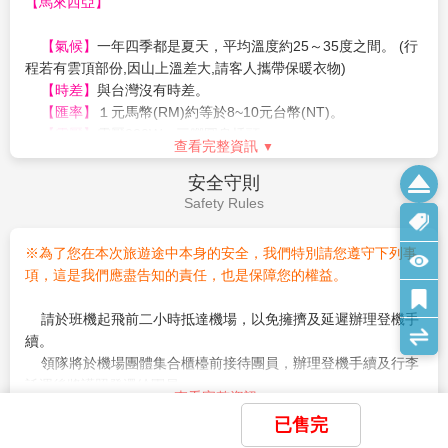
【馬來西亞海關入境最新規定】
澤屋、能悠閒漫步燈火璀璨的羅密歐大街或是鐵鉤騎士
(不得超過兩件)，不含機上餐食
♦
各種私人消費：電話費、洗衣費、行李超重費、行程外之自費
，若須行李加購需求敬請於出發
馬來西亞免簽證政策延長到30天，所有入境馬國之國人須符合以
俱樂部。在世界首個遙遠王國城堡內，遊客有機會與史
前最晚2週提出需求，若有調整，恕不另行通知。嬰兒(未滿2歲)
活動..等。
下規定：
瑞克及菲奧娜公主相遇，或到「史瑞克4D影院」及「多
恕不提供任何免費託運或手提行李件數及機上餐食，並與同行成
．持有回程機票或前往第三國機票或訂位紀錄
話驢耍寶秀」隨著多話驢高歌數曲。
人旅客抱坐於膝上搭乘，航空公司提供嬰兒搖籃需求，能使用搖
．紙本護照效期六個月以上。
7.『好萊塢星光大道HOLLYWOOD』
籃機位有限，請於付訂時需求，但實際提供需仍以航空公司回覆
．證明有足夠的資金在馬來西亞停留（每天100美元）※含信用
以及百老匯風味的好萊塢劇院(以著名好萊塢Pantages
為準。
卡
劇院為設計藍圖)。電影《美國風情畫》(American
查看完整資訊
3. 因
馬國/新國皆不承認雙重國籍
，強烈建議凡持有多國護照
Graffiti)裏的經典漢堡屋梅爾斯Mel’s Drive-In快餐也重現
馬來西亞不承認雙重國籍，請持同一本護照入出境，出生地馬來
者，一律須與報名時提供之護照資料入出境，否則若無法順利入
於此。
小費說明
西亞的客人，請務必帶馬來西亞放棄國籍證明，否則無法順利入
境馬國或遭遣返，概由旅客負全責。
※由馬來西亞入境新加坡依規定不得攜帶口香糖及菸
Service Charge
境馬國或遭遣返。
4. 廉價航空取得訂位代號即視為我司已完成機票訂位。一旦完
酒，香煙無免稅額度，一根香煙就會遭到新加坡海關罰
限下列機場或關口進出才可以免辦理簽證。
成訂位後，將不得取消訂購或要求退還支付款項。
款，一包煙罰200新幣以上，違反規定將會處以高額罰
小費是全世界通行的社會習慣之一在國外旅行，除飛機上以外幾
1.吉隆坡機場 2.蘇丹伊斯梅爾 3.檳城機場 4.蘭卡威機場(吉
5. 馬來西亞海關規定懷孕20週以上(含)的孕婦不得入境，懷孕
款，請旅客配合遵守。
乎都有付小費的習慣。旅行業為服務業無底薪，所以小費一直是
打機場) 5.沙巴(亞庇機場) 6.古晉(砂勞越國際機場) 7.柔佛
20週以下欲前往者，請務必至醫院開立英文適航證明，方能入
※環球影城遊樂設施會不定期保養維護關閉，開放設施
導遊和司機的主要收入之一，世界各國皆如此，東南亞也不例
進新加坡海關局及移民局 8.柔佛進新加坡關口
境。(此屬私人因素，報名時務必主動告知並配合相關規定，因違
以當天入園公告為準，因部份設施未開放造成不便之
外。
反規定而不能入境者，得由旅客自行負責)。
處，敬請見諒。
【
每人領隊/導遊小費
】
6. 若因不可抗力或不可歸責於旅行業之事由(因航班、食宿安
※環球影城門票及園內餐卷若放棄使用，或未依規定使
每人每日NT300元*5天=1500元
排、天候、交通…等因素)，部份景點可能會受影響，將由當團領
用因而超過時效性，視同自行放棄不得退費。
【其他建議小費】
隊/導遊安排調整。
查看完整資訊
※旅客將在環球影城樂園內自由活動，領隊、導遊不陪
房間小費每間 RM 2／行李小費每件 RM 2／三輪車小費每輛
7. 團體作業恕不能指定酒店、入住順序及房型，若遇行程表列
已售完
同入園
RM4／按摩小費每人每次RM10
旅遊須知
之酒店滿房時，將以其它同等級酒店取代之，請以當團行前說明
※若逢環球影城維修期間休園，行程將改走河川生態園