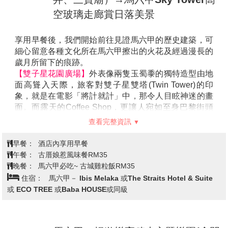
【源昌隆百年郵局】
由百年歷史的老郵政局改建的
「Kafei Dian 源昌隆咖啡店」，源昌隆咖啡店的前身原
是舊時的郵政局，現在雖然改成咖啡店，還是大致保留
原本建築外貌，復古韻味濃厚，拍起照來很有懷舊風
打卡地標！吉隆坡雙子星塔花園廣場
情！
→熱帶乳膠→馬六甲文化巡禮～雞場
【REXKL迷宮書店】
網紅打卡新熱點！這間曾是本地
古董街~品味百年歷史古宅→花花三
最大的戲院，分別在1972年和2002年歷經兩場火災，
輪車遊古城（My Kiehl’s Heritage彩
在2019年才被建築師團隊翻新成現在的模樣。
第3天
BookXcess利用了原先戲院的階梯空間來打造一座壯觀
繪壁畫街、荷蘭紅屋廣場、大鐘樓、
的書海迷宮。走入迷宮，每個轉角處都充滿驚喜，有些
基督堂、古城堡、聖保羅教堂、三寶
空間狹窄逼仄，走過時還得彎腰低頭，呼應在外頭穿梭
井、三寶廟）→馬六甲Sky Tower高
茨廠街小巷探險之感；有時又突然豁然開朗。一格格四
方形的木制書架錯綜交疊成一場大型的幾何冒險遊戲。
空玻璃走廊賞日落美景
牆身多處盡可能保留原始樣貌，裸露的紅磚水泥和火舌
留下的痕跡，帶有濃厚的街頭工業風。
【亞羅街夜市】
阿羅街是吉隆坡最有名的美食街，這裡
匯集了各式各樣的美食，美食品種比茨廠街更為豐富，
號稱東南亞第一美食街。這條擁有五十多年曆史的街道
最初是個紅燈區，當時有一些小販在此擺檔營業，而消
費者是那些來自風月場所的顧客，後來這裡脫胎換骨地