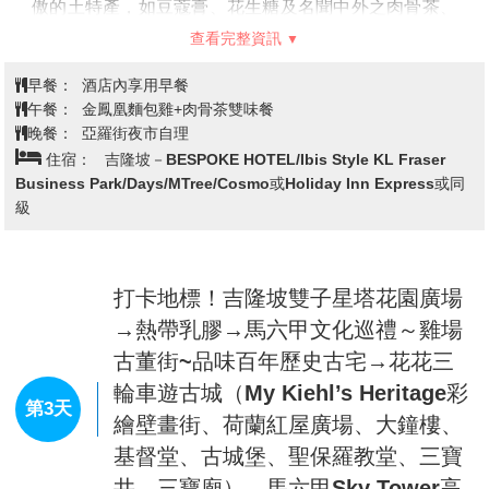
【可可巧克力】
可可是馬來西亞非常重要的經濟作物，
甚至享譽國際的「美祿」更是被馬來西亞人民認為是國
民飲料，富有創意力的馬來西亞人民，更是利用熱帶特
產水果做為內餡，讓巧克力產品更具生命力，口味獨特
之外也相當具有當地南洋風味。
【南洋土特產】
在這裡您能選購到各式馬來西亞引以為
傲的土特產，如豆蔻膏、花生糖及名聞中外之肉骨茶、
東革阿里等各種土產，不論回國餽贈親友或自用珍藏都
查看完整資訊
十分適宜。
【茨廠街鬼仔巷】
若說雙峰塔(KLCC)是吉隆坡地標性建
早餐：
酒店內享用早餐
築，那麼最具歷史代表性的肯定非茨廠街莫屬。有著
午餐：
金鳳凰麵包雞+肉骨茶雙味餐
140 多年歷史的茨廠街乃吉隆坡最早的開發的唐人街，
晚餐：
亞羅街夜市自理
保存了濃郁的東方風情，猶其在夜間，商販們紛紛沿街
住宿：
吉隆坡－BESPOKE HOTEL/Ibis Style KL Fraser
擺攤兜售服飾、紀念品、名牌仿冒品以及地道美食... 是
Business Park/Days/MTree/Cosmo或Holiday Inn Express或同
大馬旅遊必到的觀光景點。
級