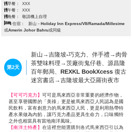
早餐：
XXX
午餐：
XXX
晚餐：
敬請機上自理
住宿：
新山－Holiday Inn Express/V8/Ramada/Millesime
或Amerin Johor Bahru或同級
新山→吉隆坡-巧克力、伴手禮→肉骨
茶雙味料理→茨廠街鬼仔巷、源昌隆
第2天
百年郵局、REXKL BookXcess 復古
迷宮書店→吉隆坡最大亞羅街夜市