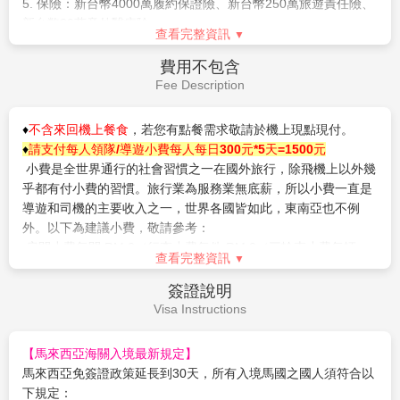
號片場」則可用來進行實際的電影拍攝。
住宿：
溫暖的家
在此，遊客可在KT經典西餐廳享用紐約傳統燒烤美食或
在王子紐約披薩廳品嘗地道的紐約披薩。
-不容錯過『芝麻街遊樂主題』《芝麻街》於2012年在
作業規定
紐約區展開一連串表演，包括大鳥、艾摩、甜餅怪、伯
Operation Rules
特和厄尼、奧斯卡、葛羅弗和艾比將演出《艾摩小子的
夢想》及《我們的摯愛》等舞台秀，還有全球首個以芝
※為維護旅遊品質及貴賓權益，在不變更行程內容前提下，將會
麻街為主題的室內遊樂項目《義大利麵太空戰》，帶著
綜合當地實際食、宿、交通等情況，為貴賓們調整並妥善安排，
小朋友一起度過美好的一天。
實際安排依行前說明會資料為準；旅遊期間若遇塞車、天災等不
3.『科幻城市SCI-FI CITY』
可抗力之因素影響，將以行程安全順暢為考量，導遊將會斟酌調
進入時光穿梭機來到未來世界！遊客可登上世界最高的
整餐食及旅遊行程及停留時間，請貴賓們諒解。
雙軌過山車《太空堡壘》，親身參與人類與機械人之
戰，紅、藍兩色雲霄飛車，同時出發，交叉同時運轉。
【入境新加坡旅遊防疫須知】
高速度達82.8km/h~90km/h，最高會升至14層樓的高
查看完整資訊
自2023年2月13日起，進入新加坡的短期旅客，將不再需要出示
空，不時還會再空中來個不期而遇，感受與對面來車幾
疫苗證明，未完整接種疫苗的旅客亦不需持有出發前陰性的檢測
費用說明
近碰撞的刺激，連旁觀者都是驚呼連連呢！
證明，不再強制購買旅行保險。
Fee Description
-隆重巨獻『變形金剛3D對決 之終極戰鬥』
【入境馬來西亞旅遊防疫須知】
此突破性機動遊戲，透過效果逼真的立體場景，精彩演
自2022年8月1日起，馬來西亞目前已取消COVID-19相關旅遊限
繹電影場景，打造前所未有的感官震撼力。勇闖「變形
1. 兩地機場稅、燃油附加費
制，旅客入境無須出示任何疫苗接種證明。台灣旅客入境30天內
金剛」的科幻國度，與「博派」聯手對抗「狂派」變型
2. 此行程已包含酷航
每人托運行李20公斤，手提行李10公斤
。
免簽證。
金剛，親身參與3D終極決戰，連場驚險激鬥，影迷們直
3. 兩人一室住宿(以兩小床為主)，全程表列餐食及旅遊交通費用