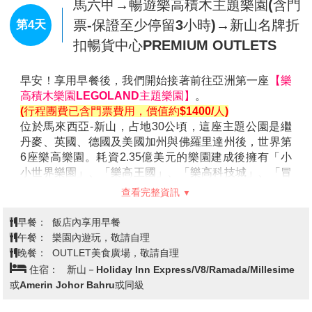
成為了純正的美食勝地。
享用早餐後，我們開始前往見證馬六甲的歷史建築，可
細心留意各種文化所在馬六甲擦出的火花及經過漫長的
歲月所留下的痕跡。
【雙子星花園廣場】
外表像兩隻玉蜀黍的獨特造型由地
面高聳入天際，旅客對雙子星雙塔(Twin Tower)的印
象，就是在電影「將計就計」中，那令人目眩神迷的畫
面。而露天的Coffee Shop，更讓人宛如至身巴黎街頭
的美麗錯覺。
查看完整資訊
【馬六甲古城】
是由一名流亡的王子，「拜裏米蘇拉」
所發現，之後發展成東西方進行商業活動的貿易中心。
早餐：
酒店內享用早餐
當時進行香料、黃金、絲綢、茶葉、鴉片、香煙及香水
午餐：
古厝娘惹風味餐RM35
等貿易，引起了西方殖民強權的注意。
晚餐：
馬六甲必吃~ 古城雞粒飯RM35
先後受到葡萄牙、荷蘭及英國的殖民統治。馬六甲市區
住宿：
馬六甲－ Ibis Melaka 或The Straits Hotel & Suite
的部分地方，還保留著這些殖民統治者所遺留下來的建
或 ECO TREE 或Baba HOUSE或同級
築物及古跡，2008年7月被聯合國教科文組織列為世界