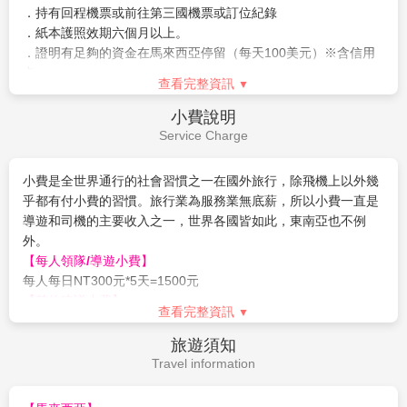
呼百遍也不厭倦呢！
4.
加碼送
(限佔床者)：
馬新雙國網卡(每日1G*5天，超過流量降
為考量旅客自身旅遊安全，並顧及同團其他旅客之旅遊權益，我
4.『古埃及ANCIENT EGYPT』
速不斷網)
們特別請您配合下列事項，這是我們應盡告知的責任，也是保障
把遊客帶回上世紀的埃及，重現古埃及黃金時代的探險
5. 保險：新台幣4000萬履約保證險、新台幣250萬旅遊責任險、
您的權利。
輝煌。追隨著英勇善戰、膽大心細的考古學家的步跡，
新台幣20萬意外醫療險。
※參團旅客若於境外確診，自採檢日起7日內應暫緩搭機返台。
查看完整資訊
在浩瀚沙漠中憑藉冷靜與智慧破解金字塔之謎。無論是
所有衍生之相關費用，例如住宿、餐食、交通、醫療費用…等，
在地中海風味館解渴充饑，到卡特寶庫尋找古埃及文物
皆由旅客自行負擔。
費用不包含
仿製品或是親身經歷木乃伊復仇記雲霄飛車的驚險刺
※相關出入境限制規定，依本國與旅遊行程當地政府規範為主，
Fee Description
激，都是一段段難忘的勇者之旅。
本公司將依最新規定滾動式調整出入境說明事項。
5.『失落的世界THE LOST WORLD』
※提醒您，須遵守旅遊目的國之防疫規範與返臺後之本國檢疫措
♦
不含來回機上餐食
，若您有點餐需求敬請於機上現點現付。
依「侏羅紀公園」和「未來水世界」兩大深受環球影城
施。
♦
請支付每人領隊/導遊小費每人每日300元*5天=1500元
迷熱愛的主題為亮點。重新設計後的侏羅紀河流探險，
小費是全世界通行的社會習慣之一在國外旅行，除飛機上以外幾
身臨其境地闖入遠古的恐龍世界，穿梭在茂密的原始熱
乎都有付小費的習慣。旅行業為服務業無底薪，所以小費一直是
帶雨林，與恐龍為伍。根據「未來水世界」電影而搬演
【作業規定+注意事項】
※報名付訂前，請詳細閱讀以下報
導遊和司機的主要收入之一，世界各國皆如此，東南亞也不例
的爆炸性演出，讓遊客可觀賞到唯有環球影城才敢於呈
名注意事項
外。以下為建議小費，敬請參考：
獻的高超特技。熊熊火焰和沖天水柱在相互烘托下的演
1. 本行程最低出團人數為
房間小費每間 RM 2／行李小費每件 RM 2／三輪車小費每輛
10人以上(含)，旅客人數達16人(含)
出，必定讓遊客拍案叫絕。
查看完整資訊
以上台灣加派領隊隨行服務
RM4／按摩小費每人每次RM10
，若當團人數不足16人，台灣將不派
6.『遙遠王國FAR FAR AWAY』
領隊隨行，改以個人旅遊MINI TOUR型態進行，但安排外站中文
♦
新辦護照（1800元）
簽證說明
根據夢工場動畫出品的史瑞克系列，打造出貴族和夢幻
導遊於當地機場接機並提供全程旅遊服務。故於機場內的過海
準備資料：白底彩色照片二張、身份證正本(若14歲以小孩無身
Visa Instructions
世界結合體。除了有高達40米的「遙遠王國城堡」，堪
關、辦理入境等相關作業均需由旅客自行處理。
份證者需附戶口名簿或戶口謄本正本、未除役者附退伍令，未滿
稱亞洲最大的主題樂園城堡，遊客也可找到史瑞克的沼
2. 本行程已包含
20歲須附父母同意書)
每人托運行李限一件20公斤，手提行李10公斤