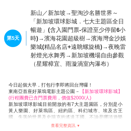
文化遺產。
【雞場街散步策】
雞場街(Jonker Walk)又有古董街之
稱，街上不乏建築充滿中國風格的樓房民宅，讓人時空
馬六甲→暢遊樂高積木主題樂園(含門
錯置的感覺。在這條古董街上，簡直是個寶藏，遊客喜
票-保證至少停留3小時)→新山名牌折
第4天
歡到這裡搜尋李小龍的紀念品，尋找南國電影的海報，
扣暢貨中心PREMIUM OUTLETS
找尋罕有的舊紙幣，包括英治時代、日治時代馬來西亞
的鈔票，印度、葡萄牙、荷蘭，其至中國的舊錢幣、鈔
票。
早安！享用早餐後，我們開始接著前往亞洲第一座
【樂
【花花三輪車遊古城】
※敬請支付三輪車伕小費每台車
高積木樂園LEGOLAND主題樂園】
。
馬幣4元。
(行程團費已含門票費用，價值約$1400/人)
※葡萄牙廣場：
建西元1980年代後期，是仿造葡萄牙同
位於馬來西亞-新山，占地30公頃，這座主題公園是繼
類型建築的樣式而建，古意盎然的說明著殖民地的演變
丹麥、英國、德國及美國加州與佛羅里達州後，世界第
歷史。
6座樂高樂園。耗資2.35億美元的樂園建成後擁有「小
※荷蘭鐘樓、荷蘭紅屋：
荷蘭人在西元1641年戰勝葡萄
小世界樂園」、「樂高王國」、「樂高科技城」、「冒
牙人後，於西元1641年至1660年間興建，以荷蘭磚瓦
險樂園」及「樂高城市」等五大主題區，眾多娛樂設施
查看完整資訊
砌工及木工技藝建成的建築，正是當時的荷蘭總督及隨
比如雲霄飛車、水上碰碰車等都由積木搭成，讓人驚
從的官邸，也是歷史遺留下來重要的遺迹。被認為是東
喜。
早餐：
飯店內享用早餐
方最古老的荷蘭建築。
園區內的最大的亮點是「小小世界」主題區，這是由
午餐：
樂園內遊玩，敬請自理
※古城門、聖地牙哥碉堡：
葡萄牙人於1511年所造城
3000萬塊樂高積木打造而成，1:20真實版的迷你小鎮。
晚餐：
OUTLET美食廣場，敬請自理
堡，後來荷蘭人攻陷這座城堡，將城堡毀掉，之後又重
把來自馬來西亞及世界各地的地標建築和街道風景一一
住宿：
新山－Holiday Inn Express/V8/Ramada/Millesime