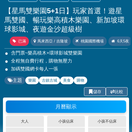
【星馬雙樂園5+1日】玩家首選！遊星
馬雙國、暢玩樂高積木樂園、新加坡環
球影城、夜遊金沙超級樹
已滿
馬來西亞 / 吉隆坡
桃園國際機場
6天5夜
含門票~樂高積木+環球影城雙樂園
全程無自費行程，購物無壓力
加碼雙國網卡每人一張
主題
樂園
古鎮古城
美食
購物
儲存
比較
月曆顯示
大人
小孩佔床
小孩不佔床