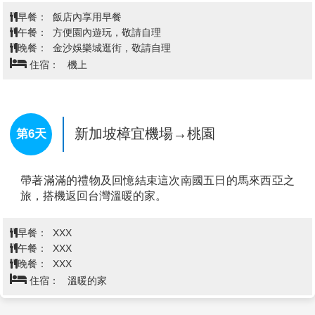
新修建。
展現，充滿地道色彩。
或Amerin Johor Bahru或同級
※聖芳濟教堂：
由法國傳教士在西元1849年建立的哥德
在奇幻的樂高樂園裡，帶著小朋友們和樂高迷們，發揮
式教堂，被譽為《東方使徒的聖芳濟》。
創意，從小小積木也能建立成這夢想的樂園。
【三寶井】
三寶廟就在三寶山的山腳下，這座廟是為鄭
【名牌折扣暢貨中心PREMIUM OUTLETS】
為
和而建，後人已經將這位明朝的大使當作神明來崇拜。
Premium Outlets Portfolio 旗下第70間購物中心。佔地
新山／新加坡→聖淘沙名勝世界～
此廟建於 1795 年。
約17萬5千平方尺，主要以露天商店設計為主，雲集了
「新加坡環球影城．七大主題區全日
【The Shore Sky Tower高空玻璃走廊】
是馬六甲的新
80多位國際名設計師的國際品牌專賣店，每日盡享25%
暢遊」(含入園門票-保證至少停留6小
觀光景點，位於馬六甲市特高建築物
~ 65%折扣優惠。愛好時尚的顧客必定可以感受到在
TheShoreShoppingGaller
時)→濱海花園超級樹→濱海灣金沙娛
Johor Premium Outlets與眾不同的購物體驗。多間名店
第5天
外都有大批旅客和本地人排隊等候入內，而一些本土牌
樂城(精品名店+遠眺螺旋橋)→夜晚雷
子例如VINCCI的鞋履配飾，便宜而實用最受女孩歡
射燈光水舞秀→新加坡機場自由參觀
迎。
（星耀樟宜、雨漩渦室內瀑布）
今日起個大早，打包行李即將回台灣囉！
東南亞首座好萊塢電影主題公園－
【新加坡環球影城】
(行程團費已含門票費用，價值$2000/人)
新加坡環球影城目前開放的有7大主題園區，分別是小
黃人樂園、好萊塢區、紐約區、科幻城市、埃及古王