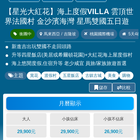
【星光大紅花】海上度假VILLA 雲頂世
界法國村 金沙濱海灣 星馬雙國五日遊
衝團中
馬來西亞 / 吉隆坡
桃園國際機場
5天4
新進吉出玩雙國不走回頭路
升等四星飯店(美居或希爾頓花園)+大紅花海上屋度假村
海上悠閒度假,住宿升等 老少咸宜 員旅/家族旅遊首選
主題
賞花
渡假村
五星飯店
古鎮古城
美食
購物
儲存
比較
月曆顯示
大人
小孩佔床
小孩不佔床
29,900元
29,900元
26,900元