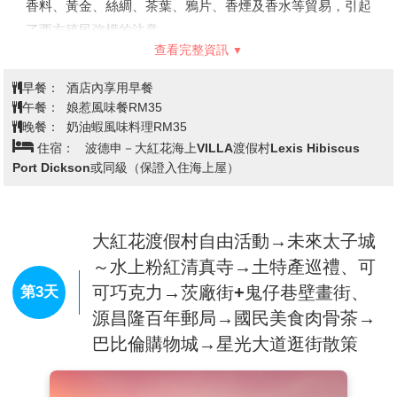
香料、黃金、絲綢、茶葉、鴉片、香煙及香水等貿易，引起
和燈光效果，讓你有機會在高空享受震撼人心的視聽盛宴！
了西方殖民強權的注意。
【侏儸紀米其林美食廣場】
這剛開放的美食大廳就在濱海灣
查看完整資訊
先後受到葡萄牙、荷蘭及英國的殖民統治。馬六甲市區的部
花園，一踏入仿佛穿越時空，回到霸王龍、竊蛋龍、伶盜
分地方，還保留著這些殖民統治者所遺留下來的建築物及古
龍、奇異帝龍、盔龍等兇猛恐龍出沒的侏羅紀。玻璃穹頂
早餐：
酒店內享用早餐
跡，2008年7月被聯合國教科文組織列為世界文化遺產。
午餐：
娘惹風味餐RM35
下，陽光充沛的室內空間綠綠蔥蔥，猶如置身戶外。訪客享
※葡萄牙廣場：
建西元1980年代後期，是仿造葡萄牙同類
晚餐：
奶油蝦風味料理RM35
用多元美食的同時，能近距離一睹各種恐龍雄姿，包括站在
住宿：
波德申－大紅花海上VILLA渡假村Lexis Hibiscus
型建築的樣式而建，古意盎然的說明著殖民地的演變歷史。
巨石上兇猛俯視大家的霸王龍，以及一隻身高5m、伸長著
Port Dickson或同級（保證入住海上屋）
※荷蘭鐘樓、荷蘭紅屋：
荷蘭人在西元1641年戰勝葡萄牙
脖子啃食樹葉的腕龍。
人後，於西元1641年至1660年間興建，以荷蘭磚瓦砌工及
Jurassic Nest的18只恐龍當中，有3 隻機械恐龍會動會吼，
木工技藝建成的建築，正是當時的荷蘭總督及隨從的官邸，
每天呈獻18次震撼感官的恐龍秀。
大紅花渡假村自由活動→未來太子城
也是歷史遺留下來重要的遺迹。被認為是東方最古老的荷蘭
佔地1萬4122平方英尺的美食大廳設有7個攤位，其中4家獲
～水上粉紅清真寺→土特產巡禮、可
建築。
米其林肯定，總有一家可以滿足您的味蕾！
可巧克力→茨廠街+鬼仔巷壁畫街、
第3天
※古城門、聖地牙哥碉堡：
葡萄牙人於1511年所造城堡，
源昌隆百年郵局→國民美食肉骨茶→
後來荷蘭人攻陷這座城堡，將城堡毀掉，之後又重新修建。
【摩敦之橋】
跨越馬六甲河，映入眼前是一片鄉村之景，恍
巴比倫購物城→星光大道逛街散策
如城市喧囂被遺落在身後。此處由該州政府撥款維護，保留
上世紀20年代的馬來鄉村屋樣貌，故稱為城市中的鄉村。