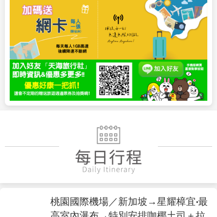
桃園國際機場／新加坡→星耀樟宜‧最
高室內瀑布→特別安排咖椰土司＋拉