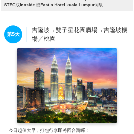
小鎮的街景而建，不過，與科爾馬有別的是，馬來西亞的這
STEG或Innside 或Eastin Hotel kuala Lumpur同級
物商場，這裏是吉隆坡的黃金地段，百貨商場聚集各國美
個法國主題村鎮，圍繞在自然的山林之中，加上高居2600
食。
英尺的山頭，清新的空氣和怡人的氣候，讓人心曠神怡。
【巴比倫購物城Pavillion Shopping Mall】
吉隆坡最新最大
一進到法國村，成排的城堡式建築，讓人彷彿置身於童話世
吉隆坡→雙子星花園廣場→吉隆坡機
於2007/09/20新開幕之Pavillion購物城，擁有450間商店，東
界般。紀念品商店前的雕花顯示牌、傳統古典法式掛鐘、暖
第5天
場／桃園
南亞及歐美等一流品牌皆齊聚在此購物城內。一樓的美食廣
色調為主的繽紛方塊樓牆、法國田園風格的酒店客房、咖啡
場，有來自世界各國的高檔餐廳、簡餐速食，甚至還有一個
館前的綠色遮蔭棚，每個細節角落，都盡顯法國風尚。充滿
攤位就叫「士林」，販賣的當然是台灣夜市小吃，包括炸雞
浪漫氣息的異國小鎮，讓這裡成為情侶約會和拍婚紗照的聖
排、甜不辣，另有本地的雞肉乾特產店，以及日式連鎖餐
地。
廳、美式咖啡店、中國餐館、娘惹餐等，選擇多樣，讓您自
【雲天纜車(Awana Skyway)】
在Awnting SkyWay上觀賞
由享受購物樂趣。
風景如畫的雲頂高原景觀，從高空俯視1.3億年曆史的熱帶
雨林以及令人興奮的馬來西亞 “20世紀福斯世界”，飽覽令人
驚歎的360度全景，感受涼爽的山間空氣，纜車配備了特殊
的百葉氣窗，為你的空中旅程增添趣味。
【雲頂Premium Outlet Mall】
在吉隆坡的酷熱氣溫下，能
不流一滴汗Shopping，想起就令人興奮！逛街同時還有雲
霧繚繞的美景可以拍照打卡，還有什麼理由能拒絕Genting
今日起個大早，打包行李即將回台灣囉！