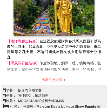
為是元首宮邸，僅能在外面拍照留念。
【熱帶可可巧克力】
可可是馬來西亞非常重要的經濟作物，
甚至享譽國際的「美祿」更是被馬來西亞人民認為是國民飲
料，富有創意力的馬來西亞人民，更是利用熱帶特產水果做
為內餡，讓巧克力產品更具生命力，口味獨特之外也相當具
有當地南洋風味。
【南洋乳膠土特產】
在這裡您能選購到各式馬來西亞引以為
【茨廠街鬼仔巷】
若說雙峰塔(KLCC)是吉隆坡地標性建
傲的土特產，如豆蔻膏、花生糖及名聞中外之肉骨茶、東革
築，那麼最具歷史代表性的肯定非茨廠街莫屬。有著 140
阿里等各種土產，不論回國餽贈親友或自用珍藏都十分適
多年歷史的茨廠街乃吉隆坡最早的開發的唐人街，保存了濃
宜
。
郁的東方風情，猶其在夜間，商販們紛紛沿街擺攤兜售服
【黑風洞彩虹階梯】
印度教聖地，洞深十哩，蜿蜒崎嶇，驚
飾、紀念品、名牌仿冒品以及地道美食... 是大馬旅遊必到
險刺激，感受一下異國神秘宗教的洗禮，欲登上黑風洞，得
的觀光景點。
先攀登272層階梯才可抵達，洞內有一印度神殿，是印度教
查看完整資訊
【源昌隆百年郵局】
除了美真林，唐人街還有一幢非常典雅
大寶森節慶祝活動的重鎮，洞內成群的猴子及蝙蝠，洞內還
且顯眼的英式老建築，這間原建於1911年的老郵局，目前
有一個高達100公尺的寺廟透天洞，偶有陽光斜線而入，呈
早餐：
飯店內享用早餐
已改為源昌隆咖啡店，這裡不但保留著60年代的復古情
午餐：
現出奇詭莊嚴的氣氛。
方便逛街，敬請自理
晚餐：
MOOKATA泰式燒烤火鍋RM45
懷，也有著各式傳統南洋美食。
【法國村科瑪小鎮】
法國村是仿照法國科爾馬（Colmar）
住宿：
吉隆坡－Mercure Kuala Lumpur Shaw Parade 或
【千禧星光大道】
吉隆坡夜間最熱鬧，大道上林立著大型購