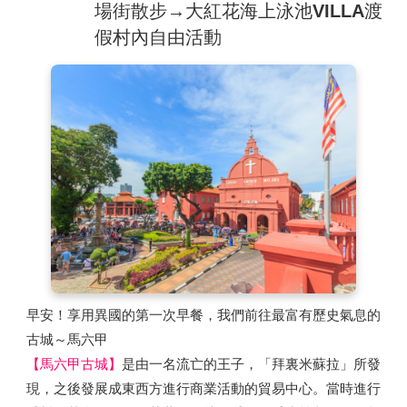
方便遊客可走上魚尾獅前面拍照。魚尾獅是一種虛構的魚身
場街散步→大紅花海上泳池VILLA渡
獅頭的動物，於1964年設計出來，並於2年後被新旅局採用
假村內自由活動
作為標誌，一直以來魚尾獅已成為新加坡的代表，如同法國
的巴黎鐵塔或美國的自由女神像。
【金沙娛樂城】、【濱海灣花園（超級樹）】
外觀時尚又夢
幻，濱海灣花園被譽為新加坡最優美的城市園林傑作。佔地
面積達101公頃，花園中巨大穹頂溫室培植著38萬株來自世
界不同地域的罕見稀有奇花異卉。南園區矗立令人驚歎的標
誌性超級樹（Supertree），兼具造型、科技以及環保的擎
天樹叢，是新加坡前五名的地標之一，同時也別錯過欣賞覆
蓋在牆面上的各式花卉。入夜後，擎天樹叢隨著音樂換成各
種顏色的燈光，絢爛而夢幻，誰都會禁不住停下腳步，甚至
躺下來欣賞那懾人的奇幻時刻。沿著海東花園兩公里長的濱
早安！享用異國的第一次早餐，我們前往最富有歷史氣息的
海長廊漫步，可盡覽濱海灣金融區空中輪廓線的迷人繁華景
古城～馬六甲
色。
【馬六甲古城】
是由一名流亡的王子，「拜裏米蘇拉」所發
濱海灣花園這裡每晚分時段呈現精彩的 Garden Rhapsody
現，之後發展成東西方進行商業活動的貿易中心。當時進行
燈光秀，所有超級樹會隨著背景音樂的節奏，變換不同色彩