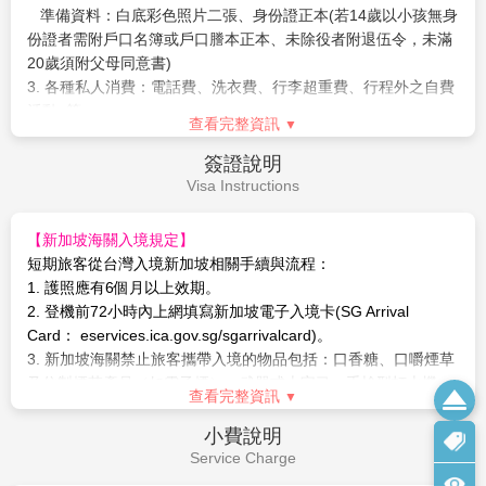
準備資料：白底彩色照片二張、身份證正本(若14歲以小孩無身
【作業規定+注意事項】
※報名付訂前，請詳細閱讀以下報
份證者需附戶口名簿或戶口謄本正本、未除役者附退伍令，未滿
名注意事項
20歲須附父母同意書)
1. 本行程最低出團人數為
3. 各種私人消費：電話費、洗衣費、行李超重費、行程外之自費
10人以上(含)，旅客人數達16人(含)
以上台灣加派領隊隨行服務
活動..等。
，若當團人數不足16人，台灣將不派
查看完整資訊
領隊隨行，改以個人旅遊MINI TOUR型態進行，但安排外站中文
導遊於當地機場接機並提供全程旅遊服務。故於機場內 的過海
簽證說明
關、辦理入境等相關作業均需由旅客自行處理。
Visa Instructions
2. 本行程已包含
每人托運行李限一件23公斤，手提行李7公
斤
，若有調整，恕不另行通知。
【新加坡海關入境規定】
3. 嬰兒(未滿2歲)恕不提供任何免費託運或手提行李件數及機上
短期旅客從台灣入境新加坡相關手續與流程：
餐食，並與同行成人旅客抱坐於膝上搭乘，航空公司提供嬰兒搖
1. 護照應有6個月以上效期。
籃需求，能使用搖籃機位有限，請於付訂時需求，但實際提供需
2. 登機前72小時內上網填寫新加坡電子入境卡(SG Arrival
仍以航空公司回覆為準。
Card： eservices.ica.gov.sg/sgarrivalcard)。
4. 因馬國/新國皆不承認雙重國籍，強烈建議凡持有多國護照
3. 新加坡海關禁止旅客攜帶入境的物品包括：口香糖、口嚼煙草
者，一律須與報名時提供之護照資料入出境，否則若無法順利入
及仿製煙草產品（如電子煙）、武器或十字弓、手槍型打火機、
查看完整資訊
境馬國或遭遣返，概由旅客負全責。
受管制藥物與精神藥物、保育類動物及其製品、砲竹及煙火、內
5. 馬來西亞海關規定懷孕20週以上(含)的孕婦不得入境，懷孕
容猥褻之出版品或光碟、各式盜版出版品或光碟、涉嫌顛覆或叛
小費說明
20週以下欲前往者，請務必至醫院開立英文適航證明，方能入
亂之任何違禁品
Service Charge
境。(此屬私人因素，報名時務必主動告知並配合相關規定，因違
（有關禁止攜帶入境物品或管制物品，請參考ICA網頁：