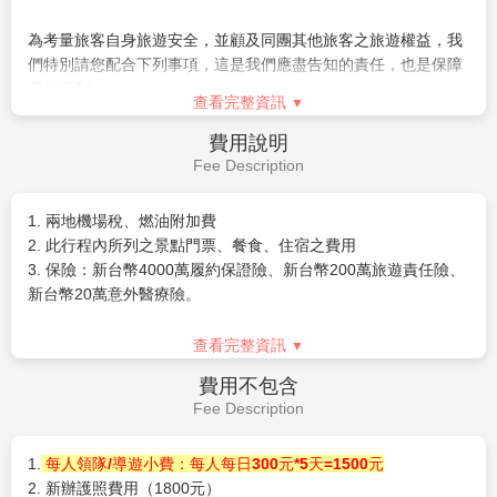
為考量旅客自身旅遊安全，並顧及同團其他旅客之旅遊權益，我
們特別請您配合下列事項，這是我們應盡告知的責任，也是保障
您的權利。
查看完整資訊
相關出入境限制規定，依本國與旅遊行程當地政府規範為主，本
費用說明
公司將依最新規定滾動式調整出入境說明事項。
Fee Description
提醒您，須遵守旅遊目的國之防疫規範與返臺後之本國檢役措
施。
1. 兩地機場稅、燃油附加費
2. 此行程內所列之景點門票、餐食、住宿之費用
3. 保險：新台幣4000萬履約保證險、新台幣200萬旅遊責任險、
【入境新加坡旅遊防疫須知】
新台幣20萬意外醫療險。
自2023年2月13日起，進入新加坡的短期旅客，將不再需要出示
疫苗證明，未完整接種疫苗的旅客亦不需持有出發前陰性的檢測
查看完整資訊
證明，不再強制購買旅行保險。
【入境馬來西亞旅遊防疫須知】
費用不包含
自2022年8月1日起，馬來西亞目前已取消COVID-19相關旅遊限
Fee Description
制，旅客入境無須出示任何疫苗接種證明。台灣旅客入境30天內
免簽證。
1.
每人領隊/導遊小費：每人每日300元*5天=1500元
2. 新辦護照費用（1800元）