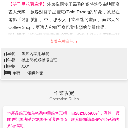
Highlands Premium Outlets呢？
【雙子星花園廣場】
外表像兩隻玉蜀黍的獨特造型由地面高
雲頂高原名牌購物城是全東南亞第一家設在高原的名牌城。
聳入天際，旅客對雙子星雙塔(Twin Tower)的印象，就是在
商店總面積達30萬平方尺，貼心地提供擁有4000個車位的
電影「將計就計」中，那令人目眩神迷的畫面。而露天的
停車場，裡頭共有150家名牌商店，除了國際品牌還有不少
Coffee Shop，更讓人宛如至身巴黎街頭的美麗錯覺。
本土牌子，提供每日高達25-65%的折扣優惠！
隨後我們即將啟程回到熟悉的家鄉，前往吉隆坡國際機場辦
查看完整資訊
【天空交響樂Sky Symphony】
透過懸掛在4層樓高達1001
理登機手續，帶著滿滿的伴手禮及回憶搭機返回台灣溫暖的
枚的LED燈球，搭配電影視覺效果，隨著音樂動態變化的互
家，結束這次南國馬新之旅。
早餐：
酒店內享用早餐
動打造而出，每隔一小時都會有不同主題的燈光秀，輪番上
午餐：
機上簡餐或機場自理
映 哦！
晚餐：
XXX
註1：遇天候不佳或纜車不定期維修時，改以遊覽車登上雲
住宿：
溫暖的家
頂高原，纜車費用將補貼上下山車資，樹無法退費，不便之
處，尚請鑑諒。
註2：賭場規定未滿21歲禁止進入，進入賭場請著整齊服
作業規定
裝，不得穿短褲、拖鞋。
Operation Rules
註3：天空交響樂Sky Symphony，屬免費活動，如遇不定
期維修時無法觀賞，無法退費。
本產品航班如為搭乘中華航空班機，自2023/05/08起，團體一經
開票則無法變更亦無任何退票價值，故參團前請事先安排好您的
旅遊假期。