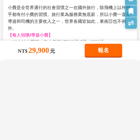
反規定而不能入境者，得由旅客自行負責)。
https://www.ica.gov.sg/enter-transit-depart/entering-
小費是全世界通行的社會習慣之一在國外旅行，除飛機上以外幾
6. 若因不可抗力或不可歸責於旅行業之事由(因航班、食宿安
singapore/what-you-can-bring/prohibited-controlled-dutiable-
乎都有付小費的習慣。旅行業為服務業無底薪，所以小費一直是
排、天候、交通…等因素)，部份景點可能會受影響，將由當團領
goods）。
導遊和司機的主要收入之一，世界各國皆如此，東南亞也不例
隊/導遊安排調整。
※本行程所載之簽證相關規定，對象均為持中華民國護照之旅
外。
7. 上列行程參考資料，於行程參觀內容不減之原則下，領隊/導
客，若貴客持他國護照，請先自行查明相關規定，報名時並請告
【
每人領隊/導遊小費
】
遊得依航空公司班機或旅館確認情形或團體行進之交通狀況，酌
知您的服務人員。
．16人以上團體：每人每日NT300元*5天=1500元
情參考調整順序。
29,900
．10 ~15人出團：每人每日NT300*5天=1500元(導遊+司機小費)
報名
8. 團體作業恕不能指定酒店、入住順序及房型，若遇行程表列
NT$
元
查看完整資訊
新加坡駐台北商務辦事處
【其他建議小費】
之酒店滿房時，將以其它同等級酒店取代之，請以當團行前說明
地址：106台北市仁愛路4段85號10樓，TEL:02-2721-0664
房間小費每間 RM 2／行李小費每件 RM 2／三輪車小費每輛
旅遊須知
會資料為準。
FAX:02- 2781-7648
×
×
×
RM2／按摩小費每人每次RM10
Travel information
我儲存的商品
9. 因人數不足而不派領隊之團型，若卡單間(例如三人報名)，
我瀏覽過的商品
商品比較清單
清除全部
清除全部
清除全部
開始比較
第三人可選擇加床或補單人房差。
×
主題精選行程
【馬來西亞海關入境規定】
10. 用車：10人以上28-45座車為主(司機+中文導遊) 。
【新加坡】
馬來西亞2022年8月1日起允許所有旅客入境不論接種疫苗與否皆
×
【星光大紅花】海上度假VILLA 雲頂世界
11. 餐食：中式料理，馬段-7~10人以合菜7~8菜1湯為主。自助
無須隔離，且旅客無須填寫旅客健康卡，並恢復台灣旅客入境30
目前沒有儲存商品
目前沒有比較商品
法國村 金沙濱海灣 星馬雙國五日遊
餐則不在此限。
花季楓紅
【氣候】
一年四季都是夏天，平均溫度約25～35度之間。
天免簽證禮遇。
12. 東南亞酒店近年推廣環保概念，實施客房服務不提供牙膏牙
【時差】
與台灣沒有時差。
29,900
惟入境時仍須符合以下規定：
09/13
賞花
賞櫻
賞楓
TWD
刷及拖鞋等消耗品，請旅客務必自行攜帶，另部份酒店不主動每
【匯率】
１元(SD)約等於23-24元台幣(NT)。
．持有回程機票或前往第三國機票或訂位紀錄
天更換毛巾，若有需要，需請通知客房人員更換，敬請見諒。
【電壓】
為20-240瓦特，插座的形狀為三孔型。（3 PIN
．紙本護照效期六個月以上。
雪季極地
13. 馬來西亞當地自來水水質偏黃，為當地自來水公司處理問
Adaptor）
．證明有足夠的資金在馬來西亞停留（每天100美元）※含信用
查看完整資訊
題，但合乎當地政府標準，地區性會因下雨過後，導致該區酒店
【國際電話】
＊人在「台灣」，打電話到新加坡－台灣國際慣
滑雪
玩雪
藏王樹冰
立山黑部
破冰船
極光
卡
用水偏黃，敬請見諒。