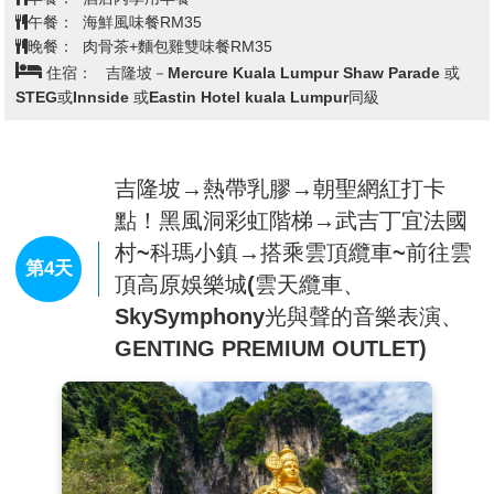
西亞政府如何不花一毛錢而能夠在森林開發區建出一座面積
景。
午餐：
海鮮風味餐RM35
264平方公哩的未來馬國行政電子中心,未來環保無煙城市以
晚餐：
肉骨茶+麵包雞雙味餐RM35
壯觀瑰麗的海上璀璨明珠，獨一無二的夢幻式度假天堂，盡
住宿：
吉隆坡－Mercure Kuala Lumpur Shaw Parade 或
馬來西亞首位總理的名字命名，滿目盡是濃濃的綠意道路兩
顯豪華尊貴，讓您在休閒的氛圍中享受奢華的時尚生活。寬
STEG或Innside 或Eastin Hotel kuala Lumpur同級
旁被一棵棵大樹包圍著，排列成一條長長的林蔭大道，這條
敞舒適的海上屋房間，給您高雅超凡的生活空間和寬闊無比
全4.2公里的綠色大道，也正是舉行國家慶典和閱兵遊行的
的體驗。內置二張特大號床鋪，現代化的傢私與陳設，配上
場地相府佔地相當廣大，其中包括：首相府花園廣場、水上
由地板直到天花板的落地窗，透明玻璃地板觀海設計，每間
吉隆坡→熱帶乳膠→朝聖網紅打卡
粉紅清真寺、親水公園、及行政中心等。
海上度假屋都有獨有專用的ROOF LINE特殊強化玻璃缸泳
點！黑風洞彩虹階梯→武吉丁宜法國
【水上粉紅清真寺】
位於總理府和布城湖的右邊。廣場側面
池，足以讓您和家人以及親友安心共度美好時光。
村~科瑪小鎮→搭乘雲頂纜車~前往雲
是水上清真寺的全貌。這座四分之三建於湖面上的水上清真
酒店擁有私人沙灘，園區的設施、活動選項繁多，絕對不會
第4天
頂高原娛樂城(雲天纜車、
寺是馬來西亞目前最大的清真寺之一，可以同時容納一萬兩
讓人感到無聊，不僅食尚玩家曾經採訪，就連周杰倫都來住
千人在此做禮拜。每當做禮拜時，清真寺那高高的宣禮塔内
SkySymphony光與聲的音樂表演、
過喔！
播放的古蘭經聲悠颺地縈繞在清真寺的上空十分悦耳。除造
GENTING PREMIUM OUTLET)
型漂亮之外也是馬國唯一可進祈禱大廳參觀的清真寺。
※遇回教徒朝拜麥加時間或回教節日時，恕不開放觀光客入
內參觀，但仍可在外觀拍照留念。
【蘇丹皇宮】
這是國家元首蘇丹的宮邸，被青蔥的草坪圍繞
著，若遇上國家慶典，皇宮便會在夜晚披上五彩的燈飾。因