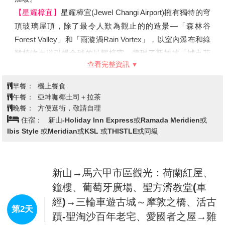
【星耀樟宜】
星耀樟宜(Jewel Changi Airport)擁有獨特的穹
頂玻璃屋頂，除了最令人歎為觀止的的造景—「森林谷
Forest Valley」和「雨漩渦Rain Vortex」，以室內瀑布和綠
雕植物走道引爆全球的星耀樟宜，體現了新加坡「城市花
查看完整資訊
園」的美譽！
商場內部的森林谷，栽種層疊綠色植物的熱帶花園、樹籬迷
早餐：
機上餐食
宮和蹦跳網道，構成令人眼前一亮的星空花園。10層高的
午餐：
亞坤咖椰土司＋拉茶
商場大樓設有透明的玻璃穹頂，明亮的自然光流瀉而入，為
晚餐：
方便逛街，敬請自理
住宿：
新山-Holiday Inn Express或Ramada Meridien或
室內的植物和遊客帶來無窮生機。
Ibis Style 或Meridian或KSL 或THISTLE或同級
【特別安排★亞坤咖椰土司＋拉茶
(或其他冷飲)】
來到新加坡當然要嘗嘗最道地的早餐，來新加坡一定要嘗試
一下當地人的最推崇的早餐～亞坤咖椰吐司，創立於
新山→馬六甲市區觀光：荷蘭紅屋、
1940，今天就讓當地導遊帶您穿梭巷弄走訪，造訪本地人
都熱愛的人氣名店，最後來杯冰涼冷飲，在熱帶的國度絕對
鐘樓、葡萄牙廣場、聖方濟教堂(車
是消暑必備！
經)→三輪車遊古城～摩敦之橋、活古
第2天
【魚尾獅公園】
是新加坡面積最小的公園，有1條露天台，
蹟-聖淘沙百年老宅、愛國者之屋→雞