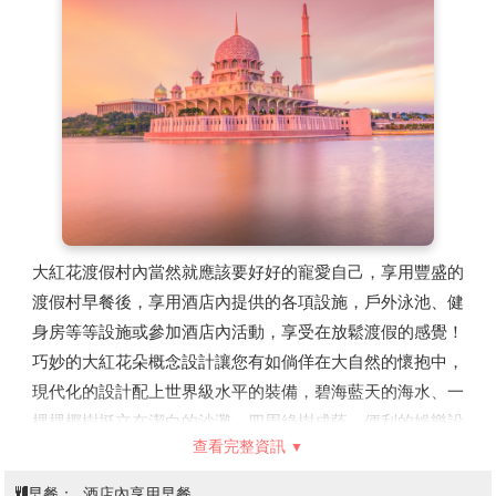
「聖淘沙百年老宅」保留百年前麗摩斯馬來傳統屋原貌，此
別墅歷經九代相傳，至今仍有人居住得「活古蹟」的美稱。
在這可參觀其綠意盎然的庭院，屋內擺放的各式古器古董
等，也別忘參觀比鄰老宅的「愛國者之屋」，其屋頂漆上輝
煌條文(馬來西亞國旗)展現其愛國情操。在此身歷其境著實
可好好體驗一番馬來文化饗宴！
【雞場街散策】
雞場街(Jonker Walk)又有古董街之稱，街
上不乏建築充滿中國風格的樓房民宅，讓人時空錯置的感
覺。在這條古董街上，簡直是個寶藏，遊客喜歡到這裡搜尋
大紅花渡假村內當然就應該要好好的寵愛自己，享用豐盛的
李小龍的紀念品，尋找南國電影的海報，找尋罕有的舊紙
渡假村早餐後，享用酒店內提供的各項設施，戶外泳池、健
幣，包括英治時代、日治時代馬來西亞的鈔票，印度、葡萄
身房等等設施或參加酒店內活動，享受在放鬆渡假的感覺！
牙、荷蘭，其至中國的舊錢幣、鈔票。
巧妙的大紅花朵概念設計讓您有如倘佯在大自然的懷抱中，
【馬來西亞新地標★★★★★五星大紅花海上泳池VILLA渡
現代化的設計配上世界級水平的裝備，碧海藍天的海水、一
假村】
棵棵椰樹挺立在潔白的沙灘，四周綠樹成蔭，便利的娛樂設
「大紅花海上度假村」共有117間空中別墅和552棟海上別
查看完整資訊
施以及水上休閒特區，讓您遠離塵囂，自我放縱一番。
墅，以坐落在波德申海灣的花蕊形狀海上屋迅速竄紅，搭飛
【未來太子城-布達拉再也Putrajaya】
在此您可感受到馬來
機前往吉隆坡機場時，就有機會從空中就會俯瞰到大紅花全
早餐：
酒店內享用早餐