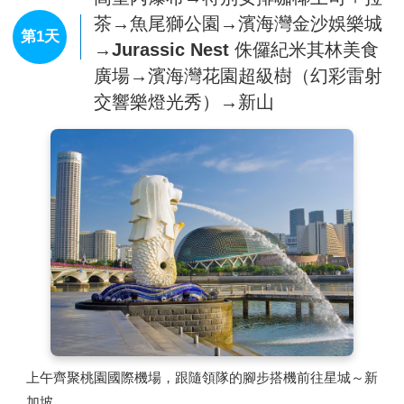
茶→魚尾獅公園→濱海灣金沙娛樂城
第1天
→Jurassic Nest 侏儸紀米其林美食
廣場→濱海灣花園超級樹（幻彩雷射
交響樂燈光秀）→新山
上午齊聚桃園國際機場，跟隨領隊的腳步搭機前往星城～新
加坡。