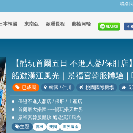
聯絡我
日本韓國
東南亞
歐洲長程
郵輪河輪
【酷玩首爾五日 不進人蔘/保肝
船遊漢江風光｜景福宮韓服體驗｜
已成團
韓國 / 仁川
桃園國際機場
5
保證不進人蔘店 / 保肝 / 土產店
首爾最大樂園~~~暢玩樂天世界
景福宮韓服體驗 船遊漢江風光
主題
賞楓
樂園
世界遺產