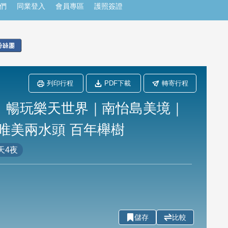
們
同業登入
會員專區
護照簽證
列印行程
PDF下載
轉寄行程
店】暢玩樂天世界｜南怡島美境｜
唯美兩水頭 百年櫸樹
天4夜
儲存
比較