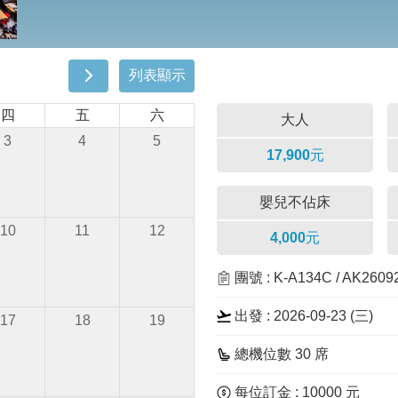
列表顯示
四
五
六
大人
3
4
5
17,900元
嬰兒不佔床
10
11
12
4,000元
團號 : K-A134C / AK2609
出發 : 2026-09-23 (三)
17
18
19
總機位數 30 席
每位訂金 : 10000 元