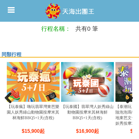
行程名稱：
共有0 筆
同類行程
【玩泰瘋】嗨玩翡翠灣東芭樂
【玩泰國】翡翠灣人妖秀綠山
【泰潮玩】
園人妖秀綠山動物園按摩米其
動物園按摩米其林海鮮
險泡泡瑪特
林海鮮BBQ5+1天(含稅)
BBQ5+1天(含稅)
地東芭文化
妖秀按摩2小
5晚
$
15,900
起
$
16,900
起
$
17