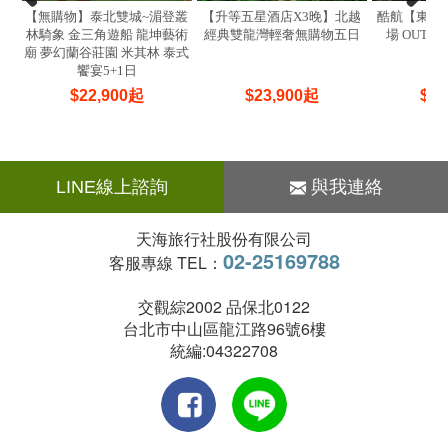
【無購物】泰北雙城~湄登叢
【升等五星酒店X3晚】北越
酷航【東京
林騎象 金三角遊船 龍坤藝術
經典雙龍灣輕奢無購物五日
場 OUTL
廟 夢幻蘭谷莊園 米其林 泰式
饗宴5+1日
$
22,900
起
$
23,900
起
$
25
LINE線上諮詢
與我連絡
天海旅行社股份有限公司
02-25169788
客服專線 TEL：
交觀綜2002 品保北0122
台北市中山區龍江路96號6樓
統編:04322708