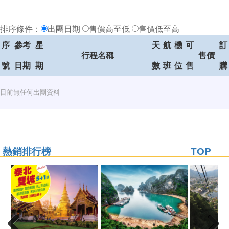
排序條件：
出團日期
售價高至低
售價低至高
序
參考
星
天
航
機
可
訂
行程名稱
售價
號
日期
期
數
班
位
售
購
目前無任何出團資料
熱銷排行榜
TOP