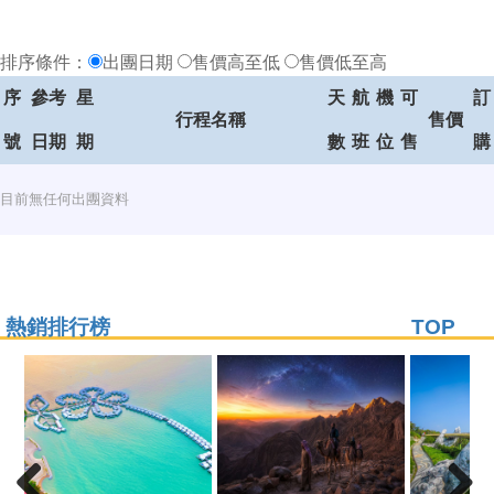
排序條件：
出團日期
售價高至低
售價低至高
序
參考
星
天
航
機
可
訂
行程名稱
售價
號
日期
期
數
班
位
售
購
目前無任何出團資料
熱銷排行榜
TOP