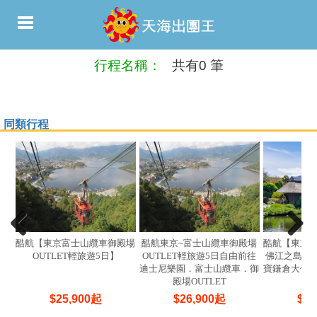
行程名稱：
共有0 筆
同類行程
酷航【東京富士山纜車御殿場
酷航東京~富士山纜車御殿場
酷航【東京
OUTLET輕旅遊5日】
OUTLET輕旅遊5日自由前往
佛江之島5
迪士尼樂園．富士山纜車．御
寶鎌倉大佛
殿場OUTLET
$
25,900
起
$
26,900
起
$
29