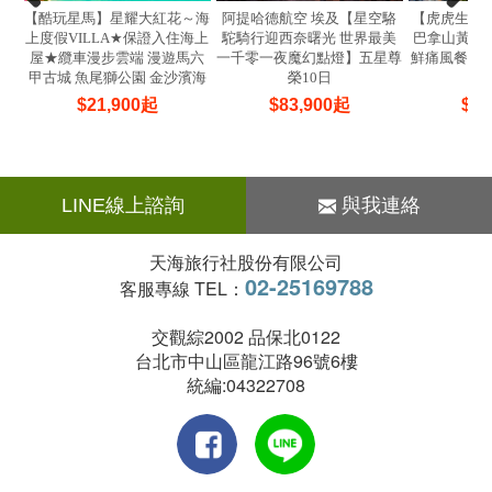
【酷玩星馬】星耀大紅花～海
阿提哈德航空 埃及【星空駱
【虎虎生風
上度假VILLA★保證入住海上
駝騎行迎西奈曙光 世界最美
巴拿山黃金佛
屋★纜車漫步雲端 漫遊馬六
一千零一夜魔幻點燈】五星尊
鮮痛風餐 焗
甲古城 魚尾獅公園 金沙濱海
榮10日
(
灣5日
$
21,900
起
$
83,900
起
$
22
LINE線上諮詢
與我連絡
天海旅行社股份有限公司
02-25169788
客服專線 TEL：
交觀綜2002 品保北0122
台北市中山區龍江路96號6樓
統編:04322708