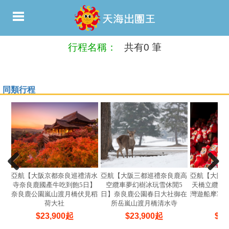
行程名稱：
共有0 筆
同類行程
亞航【大阪京都奈良巡禮清水
亞航【大阪三都巡禮奈良鹿高
亞航【大阪
寺奈良鹿國產牛吃到飽5日】
空纜車夢幻樹冰玩雪休閒5
天橋立纜車
奈良鹿公園嵐山渡月橋伏見稻
日】奈良鹿公園春日大社御在
灣遊船摩塞
荷大社
所岳嵐山渡月橋清水寺
$
23,900
起
$
23,900
起
$
24