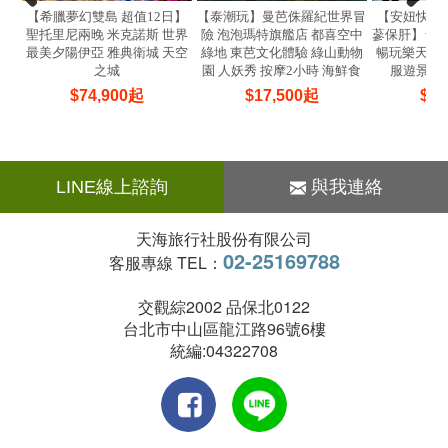
【希臘夢幻雙島 超值12日】
【泰潮玩】曼芭侏羅紀世界冒
【安妞快閃
聖托里尼兩晚 米克諾斯 世界
險 泡泡瑪特旗艦店 都喜空中
蔘保肝】★
最美夕陽伊亞 雅典衛城 天空
綠地 東芭文化體驗 綠山動物
暢玩樂天世界
之城
園 人妖秀 按摩2小時 海鮮食
服遊景福
放題 6天5晚(亞航)
$
74,900
起
$
17,500
起
$
14
LINE線上諮詢
與我連絡
天海旅行社股份有限公司
02-25169788
客服專線 TEL：
交觀綜2002 品保北0122
台北市中山區龍江路96號6樓
統編:04322708