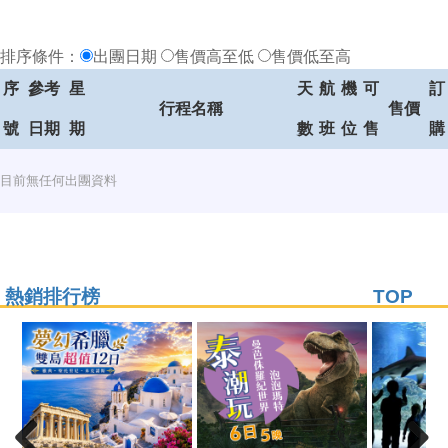
排序條件：
出團日期
售價高至低
售價低至高
序
參考
星
天
航
機
可
訂
行程名稱
售價
號
日期
期
數
班
位
售
購
目前無任何出團資料
熱銷排行榜
TOP