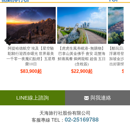
阿提哈德航空 埃及【星空駱
【虎虎生風夯峴港~無購物】
【酷玩日惹
駝騎行迎西奈曙光 世界最美
巴拿山黃金佛手 會安 花蟹海
浮屠塔登頂 
一千零一夜魔幻點燈】五星尊
鮮痛風餐 焗烤龍蝦 超值 五日
加坡金沙水舞
榮10日
(含稅簽)
出好新情5+
$
83,900
起
$
22,900
起
$
33
LINE線上諮詢
與我連絡
天海旅行社股份有限公司
02-25169788
客服專線 TEL：