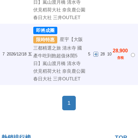
日】嵐山渡月橋 清水寺
伏見稻荷大社 奈良鹿公園
春日大社 三井OUTLET
即將成團
星宇【大阪
限時特惠
三都精選之旅 清水寺 國
28,900
7
2026/12/18
五
5
28
10
產牛吃到飽超值休閒5
含稅
日】嵐山渡月橋 清水寺
伏見稻荷大社 奈良鹿公園
春日大社 三井OUTLET
(current)
1
熱銷排行榜
TOP