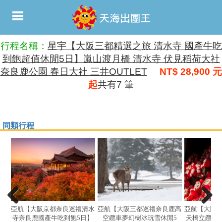
行程名稱：
星宇【大阪三都精選之旅 清水寺 國產牛吃
到飽超值休閒5日】嵐山渡月橋 清水寺 伏見稻荷大社
奈良鹿公園 春日大社 三井OUTLET
NT$ 28,900 元
起
共有7 筆
同類行程
亞航【大阪京都奈良巡禮清水
亞航【大阪三都巡禮奈良鹿高
亞航【大阪
寺奈良鹿國產牛吃到飽5日】
空纜車夢幻樹冰玩雪休閒5
天橋立纜車