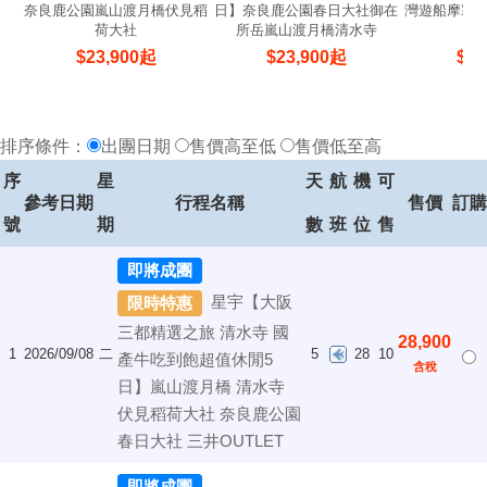
奈良鹿公園嵐山渡月橋伏見稻
日】奈良鹿公園春日大社御在
灣遊船摩塞
荷大社
所岳嵐山渡月橋清水寺
$
23,900
起
$
23,900
起
$
24
排序條件：
出團日期
售價高至低
售價低至高
序
星
天
航
機
可
參考日期
行程名稱
售價
訂購
號
期
數
班
位
售
即將成團
星宇【大阪
限時特惠
三都精選之旅 清水寺 國
28,900
1
2026/09/08
二
5
28
10
產牛吃到飽超值休閒5
含稅
日】嵐山渡月橋 清水寺
伏見稻荷大社 奈良鹿公園
春日大社 三井OUTLET
即將成團