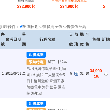
觀峰展望台
車海洋世界湯布院海地獄
$
32,900
起
$
34,900
起
$
34
排序條件：
出團日期
售價高至低
售價低至高
序
星
天
航
機
可
參考日期
行程名稱
售價
訂購
號
期
數
班
位
售
即將成團
星宇 【熊本
限時特惠
FUN風暑假親子團~動物
34,900
1
2026/09/01
二
5
32
10
園+水族館 三大蟹美食5
含稅
日】柳川遊船 啤酒工廠
萌熊電車 海洋世界 湯布
院 海地獄
即將成團