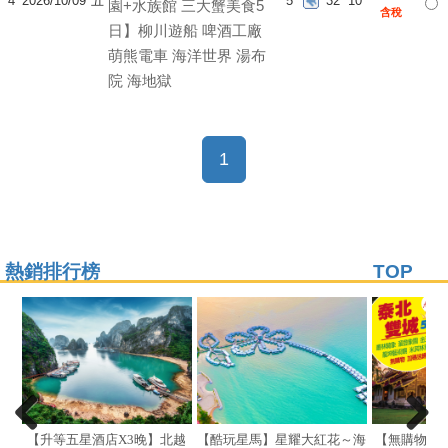
4
2026/10/09
五
5
32
10
園+水族館 三大蟹美食5
含稅
日】柳川遊船 啤酒工廠
萌熊電車 海洋世界 湯布
院 海地獄
(current)
1
熱銷排行榜
TOP
【升等五星酒店X3晚】北越
【酷玩星馬】星耀大紅花～海
【無購物】