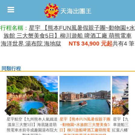
行程名稱：
星宇 【熊本FUN風暑假親子團~動物園+水
族館 三大蟹美食5日】柳川遊船 啤酒工廠 萌熊電車
海洋世界 湯布院 海地獄
NT$ 34,900 元起
共有4 筆
同類行程
星宇航空【九州熊本人氣鐵道
星宇【熊本FUN風暑假親子團
星宇【九州
溫泉三大蟹5日】海底隧道萌
~動物園+水族館三大蟹美食5
車遊船三大
熊電車水前寺成趣園湯布院大
日】柳川遊船啤酒工廠萌熊電
紅葉八幡宮