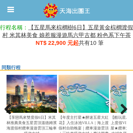
行程名稱：
【五星馬來棕櫚樹6日】五星黃金棕櫚渡假
村 米其林美食 娘惹服漫遊馬六甲古都 粉色系下午茶
NT$ 22,900 元起
共有10 筆
同類行程
【享戀馬來雙度假6日】米其
【年度主打星★醉迷五星大紅
【酷玩星馬
林推薦美食五星雲頂溫德姆濱
花】入住泳池VILLA｜海上渡
上度假VIL
海渡假村纜車漫遊雲頂三輪車
假村自助晚宴｜纜車漫遊雲頂
屋★纜車漫