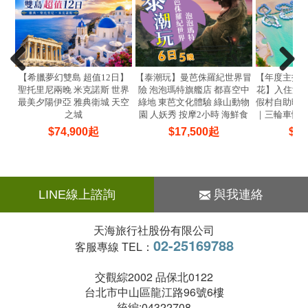
【希臘夢幻雙島 超值12日】
【泰潮玩】曼芭侏羅紀世界冒
【年度主打
聖托里尼兩晚 米克諾斯 世界
險 泡泡瑪特旗艦店 都喜空中
花】入住泳池
最美夕陽伊亞 雅典衛城 天空
綠地 東芭文化體驗 綠山動物
假村自助晚
之城
園 人妖秀 按摩2小時 海鮮食
｜三輪車慢
放題 6天5晚(亞航)
$
74,900
起
$
17,500
起
$
20
LINE線上諮詢
與我連絡
天海旅行社股份有限公司
02-25169788
客服專線 TEL：
交觀綜2002 品保北0122
台北市中山區龍江路96號6樓
統編:04322708