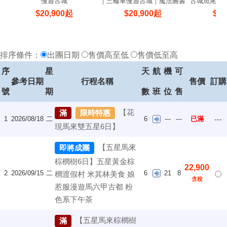
慢遊古城
｜三輪車慢遊古城｜魔法圖書
古城魚尾獅
館5日
$
20,900
起
$
20,900
起
$
21
排序條件：
出團日期
售價高至低
售價低至高
序
星
天
航
機
可
參考日期
行程名稱
售價
訂購
號
期
數
班
位
售
【花
滿
限時特惠
1
2026/08/18
二
6
---
---
已滿
---
現馬來雙五星6日】
【五星馬來
即將成團
棕櫚樹6日】五星黃金棕
22,900
2
2026/09/15
二
6
21
8
櫚渡假村 米其林美食 娘
含稅
惹服漫遊馬六甲古都 粉
色系下午茶
【五星馬來棕櫚樹
滿