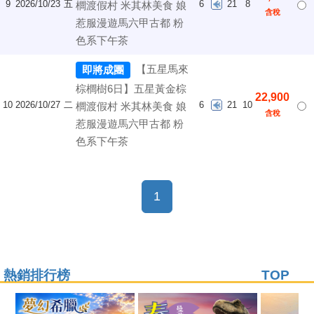
9
2026/10/23
五
6
21
8
櫚渡假村 米其林美食 娘
含稅
惹服漫遊馬六甲古都 粉
色系下午茶
【五星馬來
即將成團
棕櫚樹6日】五星黃金棕
22,900
10
2026/10/27
二
6
21
10
櫚渡假村 米其林美食 娘
含稅
惹服漫遊馬六甲古都 粉
色系下午茶
(current)
1
熱銷排行榜
TOP