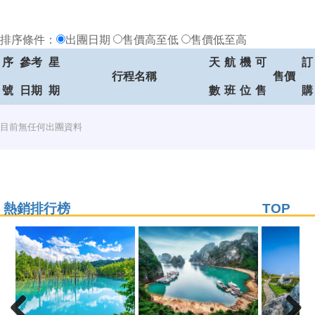
排序條件：
出團日期
售價高至低
售價低至高
序
參考
星
天
航
機
可
訂
行程名稱
售價
號
日期
期
數
班
位
售
購
目前無任何出團資料
熱銷排行榜
TOP