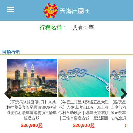
行程名稱：
共有0 筆
同類行程
【享戀馬來雙度假6日】米其
【年度主打星★醉迷五星大紅
【酷玩星馬
林推薦美食五星雲頂溫德姆濱
花】入住泳池VILLA｜海上渡
上度假VIL
海渡假村纜車漫遊雲頂三輪車
假村自助晚宴｜纜車漫遊雲頂
屋★纜車漫
慢遊古城
｜三輪車慢遊古城｜魔法圖書
古城魚尾獅
館5日
$
20,900
起
$
20,900
起
$
21