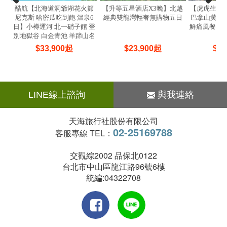
酷航【北海道洞爺湖花火節
【升等五星酒店X3晚】北越
【虎虎生風
尼克斯 哈密瓜吃到飽 溫泉6
經典雙龍灣輕奢無購物五日
巴拿山黃金佛
日】小樽運河 北一硝子館 登
鮮痛風餐 焗
別地獄谷 白金青池 羊蹄山名
(
水公園
$
33,900
起
$
23,900
起
$
22
LINE線上諮詢
與我連絡
天海旅行社股份有限公司
02-25169788
客服專線 TEL：
交觀綜2002 品保北0122
台北市中山區龍江路96號6樓
統編:04322708