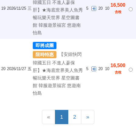
韓國五日 不進人蔘保
16,500
19
2026/11/25
三
5
20
10
肝】★海底世界美人魚秀
含稅
暢玩樂天世界 星空圖書
館 韓服遊景福宮 悠遊南
怡島
即將成團
【安妞快閃
限時特惠
韓國五日 不進人蔘保
16,500
20
2026/11/27
五
5
20
10
肝】★海底世界美人魚秀
含稅
暢玩樂天世界 星空圖書
館 韓服遊景福宮 悠遊南
怡島
Previous
(current)
Next
«
1
2
»