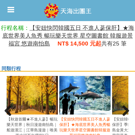
行程名稱：
【安妞快閃韓國五日 不進人蔘保肝】★海
底世界美人魚秀 暢玩樂天世界 星空圖書館 韓服遊景
福宮 悠遊南怡島
NT$ 14,500 元起
共有25 筆
同類行程
【秋遊首爾★不進人蔘】暢玩
【安妞快閃韓國五日不進人蔘
【安妞韓楓
樂天世界｜秋日漫遊南怡島｜
保肝】★海底世界美人魚秀暢
保肝】季節
船遊漢江｜江華島漫遊｜唯美
玩樂天世界星空圖書館韓服遊
島金黃大道