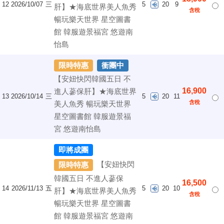
12
2026/10/07
三
5
20
9
肝】★海底世界美人魚秀
含稅
暢玩樂天世界 星空圖書
館 韓服遊景福宮 悠遊南
怡島
限時特惠
衝團中
【安妞快閃韓國五日 不
16,900
進人蔘保肝】★海底世界
13
2026/10/14
三
5
20
11
含稅
美人魚秀 暢玩樂天世界
星空圖書館 韓服遊景福
宮 悠遊南怡島
即將成團
【安妞快閃
限時特惠
韓國五日 不進人蔘保
16,500
14
2026/11/13
五
5
20
10
肝】★海底世界美人魚秀
含稅
暢玩樂天世界 星空圖書
館 韓服遊景福宮 悠遊南