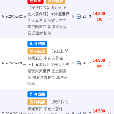
已成團
限時特惠
【安妞快閃韓國五日 不
14,900
進人蔘保肝】★海底世界
5
2026/09/02
三
5
21
3
含稅
美人魚秀 暢玩樂天世界
星空圖書館 韓服遊景福
宮 悠遊南怡島
即將成團
【安妞快閃
限時特惠
韓國五日 不進人蔘保
14,900
6
2026/09/09
三
5
26
7
肝】★海底世界美人魚秀
含稅
暢玩樂天世界 星空圖書
館 韓服遊景福宮 悠遊南
怡島
即將成團
【安妞快閃
限時特惠
韓國五日 不進人蔘保
14,500
7
2026/09/14
一
5
26
7