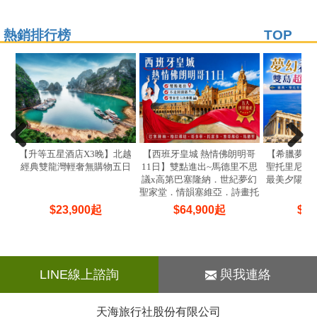
熱銷排行榜
TOP
【升等五星酒店X3晚】北越
【西班牙皇城 熱情佛朗明哥
【希臘夢幻雙
經典雙龍灣輕奢無購物五日
11日】雙點進出~馬德里不思
聖托里尼兩晚
議x高第巴塞隆納．世紀夢幻
最美夕陽伊亞
聖家堂．情韻塞維亞．詩畫托
雷多．花韻哥多華
$
23,900
起
$
64,900
起
$
74
LINE線上諮詢
與我連絡
天海旅行社股份有限公司