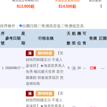
兩水頭百年櫸樹5日
景福宮悠遊南怡島
壽宮最美小
$
13,900
起
$
14,500
起
$
14
排序條件：
出團日期
售價高至低
售價低至高
序
星
天
航
機
可
參考日期
行程名稱
售價
訂購
號
期
數
班
位
售
【安
滿
限時特惠
妞快閃韓國五日 不進人
蔘保肝】★海底世界美人
1
2026/08/17
一
5
20
---
已滿
---
魚秀 暢玩樂天世界 星空
圖書館 韓服遊景福宮 悠
遊南怡島
【安
滿
限時特惠
妞快閃韓國五日 不進人
蔘保肝】★海底世界美人