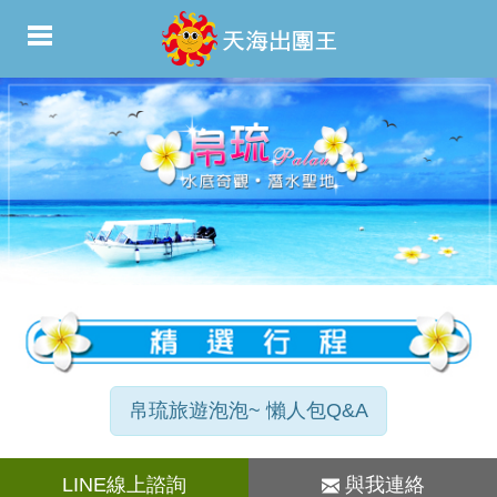
帛琉旅遊泡泡~ 懶人包Q&A
LINE線上諮詢
與我連絡