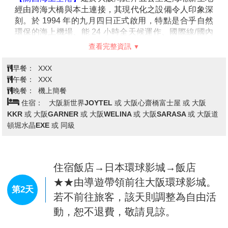
今日帶著一顆興奮的心，集合於桃園國際機場，由專人
辦妥登機手續後，搭乘豪華班機飛往日本有水都之稱的
－大阪。
【關西海上空港】
建於大阪灣距岸五公里之海埔新生地
經由跨海大橋與本土連接，其現代化之設備令人印象深
刻。於 1994 年的九月四日正式啟用，特點是合乎自然
環保的海上機場、能 24 小時全天候運作、國際線/國內
線網絡充實轉機非常便利、且具有完備的鐵路、機場接
查看完整資訊
送巴士等交通工具。整體造型及建築理念以 21 世紀為
構想藍圖，在深海中建築面積約 510 公頃人工島嶼海上
早餐：
XXX
機場，航站內採光充足，感覺富麗堂皇的關西機場，值
午餐：
XXX
得您仔細欣賞。
晚餐：
機上簡餐
住宿：
大阪新世界JOYTEL 或 大阪心齋橋富士屋 或 大阪