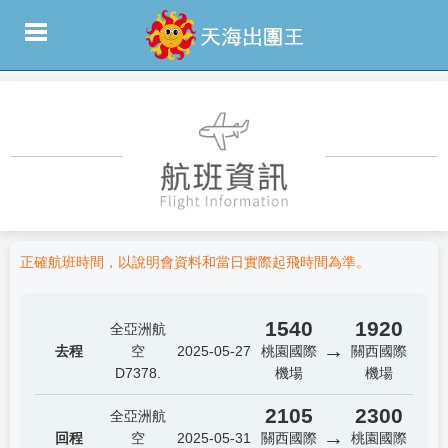
正確航班時間，以說明會資料和當日實際起飛時間為準。
1540
1920
全亞洲航
→
去程
空
2025-05-27
桃園國際
關西國際
D7378.
機場
機場
2105
2300
全亞洲航
→
回程
空
2025-05-31
關西國際
桃園國際