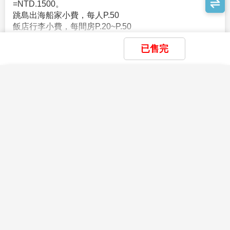
=NTD.1500。
10.請提供職業(如:公司名和職稱)。
跳島出海船家小費，每人P.50
※注意：參加行程團員15歲以下需要父或母的護照及簽
飯店行李小費，每間房P.20~P.50
證同送(不能單獨送件，都須辦理紙本個別實體簽證(不能
辦理電子簽證))如父母雙方都同行者，送件時請告知，要
查看完整資訊
已售完
同父親還是母親一起送件
旅遊須知
※菲律賓不接受雙重國籍，只能持１本護照進出菲律
Travel information
賓，且申請人申請簽證時必須在台灣
×
×
×
我儲存的商品
我瀏覽過的商品
商品比較清單
清除全部
清除全部
清除全部
開始比較
※十五歲以下小孩需父或母同行，需要父母護照及簽證
×
主題精選行程
同送(不能單獨送件)
×
如父或母一方為外國人，需附相關證明，例如：戶籍騰
鯨豔宿霧~鯨鯊共舞、薄荷島渡假村兩晚五
目前沒有儲存商品
目前沒有比較商品
本英文版或居留證正本，需與外國護照姓名資料相同，
日【六人成行】
花季楓紅
查看完整資訊
且能看出親子關係之證明。
30,500
06/19
賞花
賞櫻
賞楓
TWD
※若十五歲以下小孩與父或母沒有同行，需其中一人帶
小孩親自去菲簽處公證，公證後小孩才可辦理簽証，且
另於菲律賓機場再支付peso3500之通關費。
雪季極地
菲簽公證所需資料：(1)前往公證的父親或母親護照正
滑雪
玩雪
藏王樹冰
立山黑部
破冰船
極光
本、小孩護照正本及同行者護照正本
(2)前往公證的父親或母親身份證正本及身份證影本3份
親子樂園
(需用A4紙影印不可裁剪，上面需寫明父或母護照英文名)
(3)3個月內有效之戶籍謄本「正本」(影本會被退件)
親子
樂園