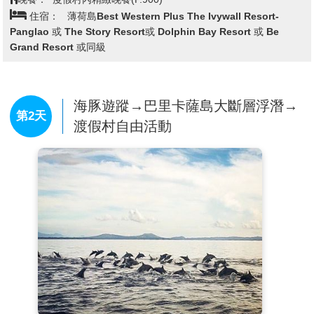
【聖彼得古堡】
Fort San Pedro位於港口旁邊，與馬尼
住宿：
薄荷島Best Western Plus The Ivywall Resort-
拉的聖地牙哥城堡並稱為菲律賓最古老的城堡，是西班
Panglao 或 The Story Resort或 Dolphin Bay Resort 或 Be
牙最初抵達菲律賓時建造的，二戰時，該城堡曾被用來
Grand Resort 或同級
抵禦日軍；美軍統治 時代用作軍官的營房；現在則被改
建為學校的課室。碼頭旁的San Pedro炮台就是西班牙
進入宿霧的首個駐點，炮台後來改建為紀念公園。
【SM購物廣場】
此廣場除了有濃郁的西班牙色彩外，
海豚遊蹤→巴里卡薩島大斷層浮潛→
第2天
更散發出一股亞洲獨特的熱帶氣候與風土人文交織而成
渡假村自由活動
的活潑氣息，您可在百貨公司裡自由購物裡面的物品物
美價廉，應有盡有，對於有購物狂的您，千萬不要錯過
這個難得的好機會好好大肆採購一番。
您可以參加自費【精油Spa按摩】或是再補個美容覺，
為往後的假期做好準備。