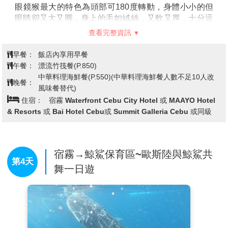
眼鏡猴最大的特色為頭部可180度轉動，身體小小的但
眼睛卻又大又圓，身上的毛如絨絲，又軟又厚，十分逗
趣也十分討人歡喜。
查看完整資訊
【巧克力山Chocolate Hill】
是由1268個大小山丘所組
成的，每一座高度為40~120公尺，都是圓錐體，地質屬
早餐：
飯店內享用早餐
石灰岩地型，從登高處望下，會因時節不同而多有變
午餐：
漂流竹筏餐(P.850)
化，時而翠綠，時而火紅，又時而昏暗，會讓您嘆為觀
中華料理海鮮餐(P.550)(中華料理海鮮餐人數不足10人改
晚餐：
止，目前為世界十大奇景之一。
風味餐替代)
【比翼雙飛觀景坪】
，位於頂峰的位置可登高望遠，享
住宿：
宿霧 Waterfront Cebu City Hotel 或 MAAYO Hotel
受清風吹拂。
& Resorts 或 Bai Hotel Cebu或 Summit Galleria Cebu 或同級
宿霧→鯨鯊保育區~歐斯陸與鯨鯊共
第4天
舞一日遊