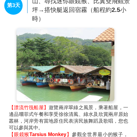
山、尋找迷你眼鏡猴、比翼雙飛觀景
第3天
坪→搭快艇返回宿霧（船程約2.5小
時）
【漂流竹筏船屋】
遊覽兩岸翠綠之風景，乘著船屋，一
邊品嚐菲式午餐和享受徐徐清風、綠水及欣賞兩岸原始
叢林，河岸旁有當地原住民表演民族舞蹈及歌唱，您也
可以參與其中。
【眼鏡猴Tarsius Monkey】
參觀全世界最小的猴子，