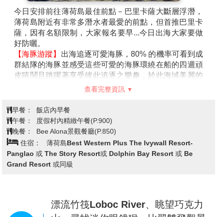
今日安排前往薄荷島最佳前點－巴里卡薩大斷層浮潛，
薄荷島附近有非常多潛水者最愛的前點，但首推巴里卡
薩，因有名額限制，大家報名要早...今日出海大家要做
好防曬。
【海豚游蹤】
出海追逐可愛海豚，80% 的機率可看到成
群結隊的海豚並感受這些可愛的海豚環繞在船的四週頑
皮嘻鬧且跳躍著享受彼此追逐之樂趣，於此海域美麗的
島嶼群(珊瑚島、尋夢島、白沙島)呈現的盡是翠綠椰林
查看完整資訊
與白柔沙灘，藍天碧海構成一幅美麗的畫面。
【巴里卡薩大斷層浮潛】
被世界聯合國組織列為保護的
早餐：
飯店內早餐
海底區域，海底奇景大斷層從20呎的海底突然落差到
午餐：
度假村內精緻午餐(P.900)
3,000呎的特有地質景觀，到宿霧就要來領略這世界奇
晚餐：
Bee Alona景觀餐廳(P.850)
景，在這裡您可看到珊瑚美景延著斷層生長，珊瑚壯麗
住宿：
薄荷島Best Western Plus The Ivywall Resort-
呈玫瑰形狀，巨大且艷麗，海中美景猶如花園般花團錦
Panglao 或 The Story Resort或 Dolphin Bay Resort 或 Be
簇，還可看到成群美麗的熱帶魚及逗趣的小丑魚、等美
Grand Resort 或同級
麗的海洋生物，薄荷島特別停留為的就是來體驗大斷層
的海底美景。
船班時間：去程08:00/10:00 + 回程TAG/CEB
16:20/18:20
漂流竹筏Loboc River、眺望巧克力