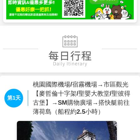
桃園國際機場/宿霧機場→市區觀光
【麥哲倫十字架/聖嬰大教堂/聖彼得
第1天
古堡】→SM購物廣場→搭快艇前往
薄荷島（船程約2.5小時）