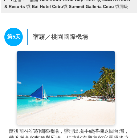
鯊家族圍繞著你，經歷這場空前絕後的與鯨鯊共舞的節
& Resorts 或 Bai Hotel Cebu或 Summit Galleria Cebu 或同級
目之後，相信許多人在短時間之內， 都難以平撫興奮地
情緒，自2002年華盛頓公約組織已將鯨鯊列為保育類動
物，經過世界自然動物保護協會WWF長期追蹤&研究，
證實鯨鯊是卵胎生，但成年鯨鯊可長達12.2公尺，和一
宿霧／桃園國際機場
第5天
輛巴士一樣大， 體重可達40公噸，被稱為全世界最大的
魚類，並且能夠存活百年之久，性喜活動於熱帶與亞熱
帶海域，鯨鯊的蹤跡在非洲東西岸、加勒比海、菲律
賓。今日的午餐安排於鯨鯊保護中心享用菲式風味料
理。
聖母無原罪主教教區教堂
：成立于1690在BOLJOON，
而後在1840年成為一個獨立的教堂，奥斯洛布擁有純淨
聖潔思想的聖母作為主教守護神。
古老的西班牙軍營
：
位於歐斯路教堂的右前方，就在外圍石欄及附近海域，
在卡萊Aeternidad的交集和Calle阿拉貢內斯，取得了珊
瑚塊類似於西班牙時代的軍營站的建設，此建設經由建
築大師MARCUS SABANDAL的建造，勢必要提供給西
班牙軍隊一個的強而有力的營區，這個歷史建築曾經於
1899年美國到來時停止繼續建造，而至今此建築依然屹
隨後前往宿霧國際機場，辦理出境手續搭機返回台灣，
立不搖。
帶著滿意的收穫與回憶，結束此次難忘的宿霧逍遙之