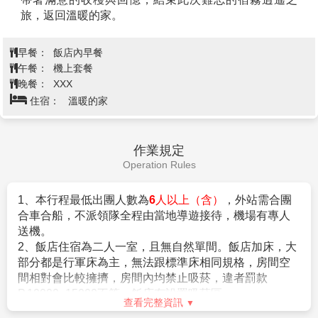
PS：若遇菲律賓的雨季跟颱風季，歐斯陸就可能看不到
旅，返回溫暖的家。
鯨鯊亦可能無法前往，當地導遊會提前告知。
PS：因應宿霧當地因天候因素造成出海行程無法成行，
如因天候因素或海象不佳等因素，導致船隻無法出海而
早餐：
飯店內早餐
考量旅客生命安全問題，歐斯陸行程＋午餐:每人當地退
午餐：
機上套餐
PHP.1700。未能前往在退費後，導遊會派車帶客人前
晚餐：
XXX
往百貨公司自行用餐並自由活動。
住宿：
溫暖的家
作業規定
Operation Rules
1、本行程最低出團人數為
6人以上（含）
，外站需合團
合車合船，不派領隊全程由當地導遊接待，機場有專人
送機。
2
、
飯店住宿為二人一室，且無自然單間。飯店加床，大
部分都是行軍床為主，無法跟標準床相同規格，房間空
間相對會比較擁擠，房間內均禁止吸菸，違者罰款
P.10000~15000不等，飯店有設置吸菸區。
查看完整資訊
3
、
菲律賓國家不接受雙重國籍，孕婦懷孕滿7個月以上