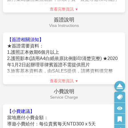
主要收入之一，世界各國皆如此，東南亞也不例外。以
查看完整資訊
下活動建議支付小費(請勿使用硬幣)：房間小費／行李小
費／車伕小費／按摩小費等。
簽證說明
3、各種私人消費：電話費、洗衣費、行李超重費、行程
Visa Instructions
外之自費活動..等。
【簽證相關須知】
★簽證需要資料：
1.護照正本效期6個月以上
2.護照影本(請用A4白紙依原比例影印清楚完整) ★2020
年1月2日起辦理菲律賓簽證不需提供照片
3.旅客基本資料表，由SALES提供，請將資料填完整
4.菲律賓簽證表格，請親自簽名
查看完整資訊
5.身份證影本1份，2007/01/01起均需以新版之身份證申
請，請勿翻拍，需依原比例剪裁
小費說明
6.15歲以下之小孩，須附3個月內有效之戶籍謄本「正
Service Charge
本」，影本一定會被退件(即使有身份證本仍要附上)，且
父或母要同行並同時送簽證。
【小費建議】
7.所需工作天：4天(若遇旺季須5天以上)
當地應付小費金額：
8.孕婦懷孕滿7個月以上無法入境菲律賓。
導遊小費給付：每位貴賓每天NTD300 x 5天
9.父母辦個簽小孩也只能辦個簽。