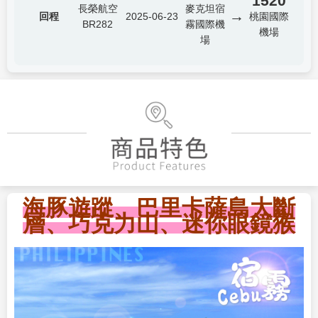
1520
長榮航空
麥克坦宿
→
回程
2025-06-23
桃園國際
BR282
霧國際機
機場
場
海豚遊蹤、巴里卡薩島大斷
層、巧克力山、迷你眼鏡猴