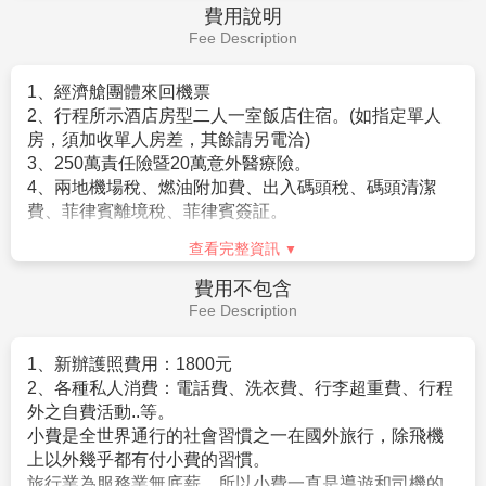
無法入境菲律賓。
費用說明
4
、
因當地生活步調較為緩慢，服務人員不足且耗時，請
Fee Description
自行提取行李，避免長時間等候。
5
、
飯店一經確認後，即下訂全額付費，若途中取消當團
1、經濟艙團體來回機票
行程，飯店費用百分百全額沒收。
2、行程所示酒店房型二人一室飯店住宿。(如指定單人
房，須加收單人房差，其餘請另電洽)
為了本次各位貴賓行程愉快順利，旅遊行程住宿及旅遊
3、250萬責任險暨20萬意外醫療險。
點儘量忠於原行程，有時會因飯店確認行程前後更動或
4、兩地機場稅、燃油附加費、出入碼頭稅、碼頭清潔
互換觀光點，若遇特殊情況或其他不可抗拒之因素以及
費、菲律賓離境稅
、菲律賓簽証
。
船、交通阻塞、觀光點休假，本公司保有變更班機、行
程及同等飯店之權利與義務，不便之處，尚祈見諒！最
查看完整資訊
後，敬祝各位貴賓本次旅途愉快。
費用不包含
PS..菲律賓機場過海關時，對於旅客們於台灣購買之免稅
Fee Description
商品如：菸、酒、化妝品、藥品…等都會被課稅，建議
旅客們在台灣購買之免稅商品，可寄放於機場在歸國時
1、新辦護照費用：1800元
提領，如必須帶入境請將商品外包裝拆掉，放置於隨身
2、各種私人消費：電話費、洗衣費、行李超重費、行程
包包或行李箱內，以免過海關檢查時產生糾紛，菲律賓
外之自費活動..等。
免稅物品限制：香煙400支、雪茄50支、菸絲250g、酒
小費是全世界通行的社會習慣之一在國外旅行，除飛機
精飲料兩瓶（18歲以下不得攜帶菸酒）
上以外幾乎都有付小費的習慣。
旅行業為服務業無底薪，所以小費一直是導遊和司機的