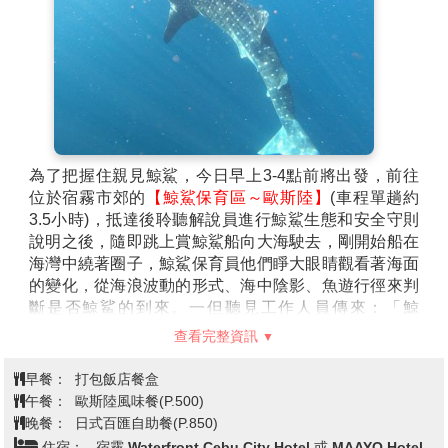
為了把握住親見鯨鯊，今日早上3-4點前將出發，前往
位於宿霧市郊的
【鯨鯊保育區～歐斯陸】
(車程單趟約
3.5小時)，抵達後聆聽解說員進行鯨鯊生態和安全守則
說明之後，隨即跳上賞鯨鯊船向大海駛去，剛開始船在
海灣中繞著圈子，鯨鯊保育員他們睜大眼睛觀看著海面
的變化，從海浪波動的形式、海中陰影、魚遊行徑來判
斷是否鯨鯊的到來。一但聽見工作人員傳來：「鯨
鯊！」的呼喊，他們隨即 關掉動力馬達，靜待著鯨鯊浮
查看完整資訊
現的背鰭，然後終於一見海洋世界中最大型的魚類~鯨
鯊，隨即戴上蛙鏡、咬緊呼吸管，噗通跳下水，準備與
早餐：
打包飯店餐盒
鯨鯊面對面近距離接觸(禁止觸摸或跟隨鯨鯊尾部&使用
午餐：
歐斯陸風味餐(P.500)
水下相機閃光燈)！此時在海面下只能聽見船夫的划槳聲
晚餐：
日式百匯自助餐(P.850)
跟鯨鯊的吐氣聲，如果運氣好的話這次也許可以見到鯨
住宿：
宿霧 Waterfront Cebu City Hotel 或 MAAYO Hotel