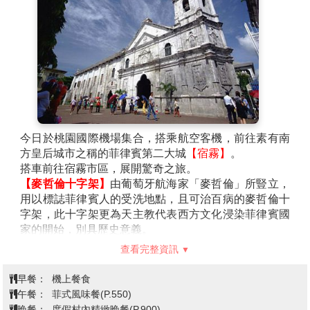
今日於桃園國際機場集合，搭乘航空客機，前往素有南
方皇后城市之稱的菲律賓第二大城
【宿霧】
。
搭車前往宿霧市區，展開驚奇之旅。
【麥哲倫十字架】
由葡萄牙航海家「麥哲倫」所豎立，
用以標誌菲律賓人的受洗地點，且可治百病的麥哲倫十
字架，此十字架更為天主教代表西方文化浸染菲律賓國
家的開始，別具歷史意義。
【聖嬰大教堂】
宿霧最有名的巴洛克式天主教堂，裏面
查看完整資訊
有一個木制聖嬰像，是當年麥哲倫送給當地王后的，有
不少信徒都會專程到訪，在聖嬰像前禱告，綠衣聖嬰可
早餐：
機上餐食
求財富，紅衣聖嬰則是保平安。已被列入世界遺產名
午餐：
菲式風味餐(P.550)
錄，成了菲律賓重要的文化資產。
晚餐：
度假村內精緻晚餐(P.900)