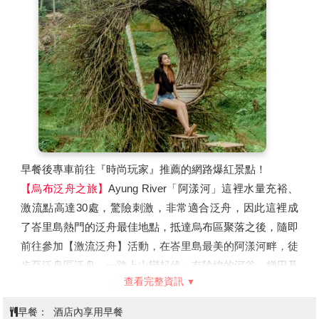
早餐後專車前往『時尚玩家』推薦的網路爆紅景點！
【烏布泛舟之旅】
Ayung River「阿漾河」這裡水量充裕、
激流點高達30處，驚險刺激，非常適合泛舟，因此這裡成
了峇里島熱門的泛舟最佳地點，抵達烏布區聚落之後，隨即
前往參加【激流泛舟】活動，在峇里島最美的阿漾河畔，徒
步至泛舟區泛舟，一路上山巒起伏；有險峻的河谷、梯田及
查看完整資訊
小徑人家；之後穿上船家為您準備的泛舟裝備在湍急的河流
上進行一趟泛舟冒險之旅，沿途景色優美層層相疊的梯田和
早餐：
酒店內享用早餐