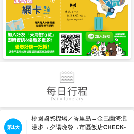
桃園國際機場／峇里島→金巴蘭海灘
漫步→夕陽晚餐→市區飯店CHECK-
第1天