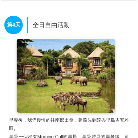
LULUR SPA 的療程步驟是：先用花瓣及海鹽水浸洗雙腳以
消除腳部的疲勞，促進血液循環軟化角質，再以天然的香花
精油按摩全身，使肌肉放鬆，消除疲憊。接著以LULU粉糊
全日自由活動
第4天
去角質後，再以特製的草藥材料敷身，去除全身的角質及毒
素並鬆弛緊張筋骨和肌肉。然後抺上特製的乳液於全身，讓
滋潤的乳液滲入皮膚吸收精華，使皮膚潔白柔軟細緻。最後
利用熱水淋到身體的每吋肌膚以達到另一種的按摩效果，再
舒服的泡在盛滿海鹽或花瓣的溫水池中，好好的放鬆自己的
身心。
療程結束後，再來一杯熱熱的薑茶，讓您感受到體內外一致
的淨化，整程療程做完，讓您有一種受到皇室待遇的精緻呵
護的感覺。
午後專車前往
【BEACHWALK MALL】
，喜歡購物逛街、
看一些新奇的設計品牌的人，不妨到此逛逛，這邊除了到處
都是各國各地的觀光客外，還有許多精品商店，商場善用大
早餐後，我們慢慢的往南部出發，延路先到達峇里島吉安雅
量植物與水元素，打造自然時尚的現代氛圍，令人擁有舒適
區。
及高質感的逛街體驗。
享受一個沒有Morning-Call的早晨，享受豐盛的早餐後，可