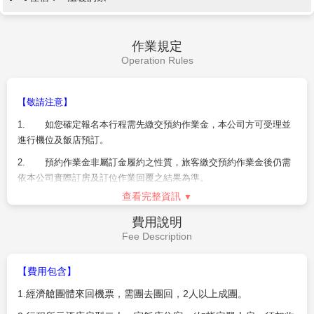
作業規定
Operation Rules
【敬請注意】
1.
如您確定報名本行程需先繳交預約作業金，本公司方可受理並
進行機位及飯店預訂。
2.
預約作業金非屬訂金履約之性質，旅客繳交預約作業金後仍需
依本公司實際訂房及訂位作業回覆之結果為準。
查看完整資訊
3.
本預約作業金非屬訂金性質，非擔保契約履行，僅為旅遊元件
預約費用，不負擔保確定成行之責，如本商品已額滿或訂位未成功，
費用說明
導致行程無法成行，則旅客所繳付之預約作業金將全額無息退費。
Fee Description
4.
經客服人員通知您已確認取得所需航班及飯店後，將由業務人
員與您進行接續的報名作業，旅客已繳交之作業金將自動轉為團費之
【費用包含】
一部並扣抵尾款。
1.
經濟艙團體來回機票，需團去團回，
2
人以上成團。
5.
本行程使用湊票航班，恕不得挑選航班，保留彈性調整之權。