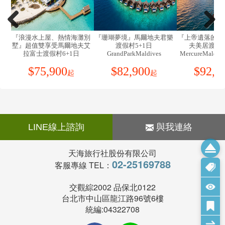
14.
於峇里島機場提領行李時，建議您最好自行領取，不要透過
藥物：
胃腸藥、感冒藥、暈車藥、私人習慣性藥物。
團有效；非本國籍旅客報價請洽業務人員。
機場裡的服務人員（
PORTER
）幫忙提，因為他們往往會在您出
地理環境：
13. 本行程交通住宿及旅遊點儘量忠於原行程，若遇特殊情況
關後（在機場的外面）向您索取高額的服務小費。
位於南緯8度，東經115度，乃印尼眾多島嶼之一，台北直飛峇里島須
將會前後更動或互換觀光點，或其他不可抗拒因素，若離隊視同
5小時(無時差)約5620km；全島約390平方公里，人口約250萬人，大
灘別
『珊瑚夢境』馬爾地夫君樂
『上帝遺落的珍珠』馬爾地
馬爾
15.
SPA
使用限制說明：未滿
12
歲（不含
12
歲），若佔床則含
放棄，恕不退費敬請鑒諒。
夫艾
渡假村5+1日
夫美居渡假村6+1日
TheResidenc
部份是虔誠印度教徒，充滿濃厚印度教色彩，素有《微笑之島．萬廟
SPA
。若不佔床，則皆不含
SPA
及泛舟，故無法退費。
日
GrandParkMaldives
MercureMaldivesKooddoo
秘境6
14. 特別注意：由於峇里島的中小型酒店及Villa，多數由於規模
之島．神仙島嶼》…等稱號。
ushi
不大，所以大多以鍋爐加熱產生熱水供應方式為主要的供水方
16.
此行程報價適用本國人，持外國護照者每人需另行報價。
$
82,900
$
92,900
$
103,
入出境：
起
起
式；於是在同時段太多人同時使用時，便容易產生所謂的熱水供
凡持有效期六個月以上之中華民國護照（指持MFA或M護照代碼）及
應不足的狀況。遇此狀況發生時，敬請稍候約30分鐘至60分鐘，
出境機票，並於印尼入關處辦理簽證手續，即可直接進入印尼境內。
待鍋爐重新產生熱水供應。盡量避開大家重覆使用的時段，早點
若持中華民國護照代碼為X者（指中華民國駐外單位所簽發之護
使用或晚點使用，都比較不會遇到與大家爭熱水的狀況。
照），則須辦理簽證手續。入境時，須填寫【海關申告單Custom
15. 除產品特別標明外，峇里島別墅（VILLA）大多為4~8人一
Declaration】。
LINE線上諮詢
與我連絡
棟，也就是說一棟別墅內有2~4間臥房。大家共用起居室、發呆
海關：
亭、泳池…等別墅內設施。若您希望升等為2人獨棟別墅，可加
可攜帶2公升酒類、200支香煙、50支雪茄或100g煙草、適量香水入
天海旅行社股份有限公司
價指定，請洽您的服務人員。
境。印尼境內保護類動物（天堂鳥、貝殼類...）及古董品，禁止攜帶
02-25169788
客服專線 TEL：
16. SPA使用限制說明：未滿12歲（不含12歲），若佔床則含
入境。外幣及旅行支票無特別限制，但入境時印尼幣不可超過Rp
SPA。若不佔床，則皆不含SPA及泛舟，故無法退費。
50,000。
交觀綜2002 品保北0122
17. 此行程僅安排三站購物站：咖啡工廠、蠟染絲綢、乳膠
峇里島氣候屬赤道熱帶氣後，氣溫隨信風帶而改變，終年分成兩季，
台北市中山區龍江路96號6樓
店。
四月 ~ 十月是乾季，十一月 ~ 三月是雨季，白天年均溫度為30度，
統編:04322708
18. 於峇里島機場提領行李時，建議您最好自行領取，不要透
每年七到九月峇里島因受澳洲大陸冷氣團影響，氣溫最為舒適宜人。
過機場裡的服務人員（PORTER）幫忙提，因為他們往往會在您