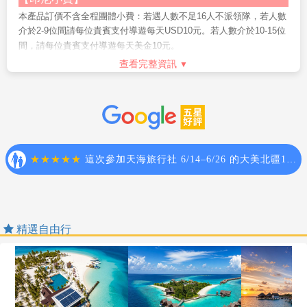
知，因各房型數量有限，恕無法保證一定入住
請於出發前先告知服務人員，我們將退還部份費用(僅適用加價之
(
部份飯店大床房為
本產品訂價不含全程團體小費：若遇人數不足16人不派領隊，若人數
升等房型，需加收房費差額
Mini Tour恕不適用於團體行程)，若於當地取消，則恕無法退
)
介於2-9位間請每位貴賓支付導遊每天USD10元。若人數介於10-15位
費。
10.
峇里島
Villa
房內配備一張大床或二張單人床，未必每個飯店
間，請每位貴賓支付導遊每天美金10元。
7. 可退費之活動以旅行社定義為準。此部分費用為團體優惠價
都可以加床，若飯店可以加床則是在地上加一張單人床墊（無床
有關峇里島的小費說明：東南亞是一個小費國家，小費的給予也是觀
查看完整資訊
格，恕無法以標價退費。若12歲以下兒童不包含之項目則不在退
架）或簡易床，敬請見諒！
光地區的例行貫例，與台灣的國情相比或許您一定有些不習慣，但在
費範圍之內。
此還是要提醒前往峇里島旅遊貴賓，必要的入境隨俗，是一定需要的
11.
由於峇里島的中小型酒店及
Villa
，多數由於規模不大，所以
8. 最終入住的飯店無法事先指定。這是因為飯店常有滿房的情
哦!
大多以鍋爐加熱產生熱水供應方式為主要的供水方式；於是在同
形，若遇飯店滿房，本公司將以同等級飯店取代。但若為飯店保
進出飯店行李小費每房RP10000
時段太多人同時使用時，便容易產生所謂的熱水供應不足的狀
證入住時段，若取消則會產生取消費用，特此告知。敬請見諒！
況。遇此狀況發生時，敬請稍候約
每日飯店住宿床頭小費每天每房RP10000
30
分鐘至
60
分鐘，待鍋爐重新
9. 特別說明：為考量旅客自身之旅遊安全並顧及同團其它團員
產生熱水供應。盡量避開大家重覆使用的時段，早點使用或晚點
烏布泛舟船家小費每位貴賓RP10000～RP20000
之旅遊權益，本行程恕無法接受年滿70歲以上之貴賓，無同行家
使用，都比較不會遇到與大家爭熱水的狀況。
人或友人之單獨報名，不便之處，敬請見諒。
SPA LULUR 芳療師小費每位貴賓RP10000
10. 團體旅遊需多方顧及全體旅客，時間的安排也需相互配
婆羅摩火山騎馬請支付馬夫小費每位貴賓RP50000
12.
峇里島部分水上活動（如浮潛、香蕉船、海底漫步、拖曳
合，故若有嬰幼兒同行時，可能無法妥適兼顧，所以煩請貴賓於
國際電話、飯店洗衣、房間內冰箱的食物，各服務人員的小費敬請自
傘、水上摩托車、飛魚、甜甜圈等
...
），建議
7
歲以下及
65
歲以
報名時，多方考量帶嬰幼兒同行可能產生的不便，以避免造成您
理。
上旅客，及患有心臟病、高血壓、孕婦等，均不適宜參加，敬請
精選自由行
的不悅與困擾。
【
印尼
旅遊須知】
審酌自身情況，以確保安全。
11. 本行程團體旅遊行程，為顧及旅客出遊期間之人身安全及
東南亞絕大部份五星級酒店或VILLA 均不提供牙膏牙刷等私人性必需
13.
為考量旅客自身之旅遊安全並顧及同團其它團員之旅遊權
相關問題，在旅遊期間，恕無法接受脫隊之要求；若因此而無法
品，故薦於個人衛生等因素，請您務必打包於個人行李中，自行攜
益，本行程恕無法接受年滿
70
歲以上之貴賓，無同行家人或友人
滿足您的旅遊需求，建議您另行選購迷你小團，不便之處，敬請
帶。
之單獨報名，不便之處，敬請見諒。
見諒。
出入境印尼護照需六個月以上之效期。
12. 本行程之優惠報價對象限定於本國人（中華民國國民）參