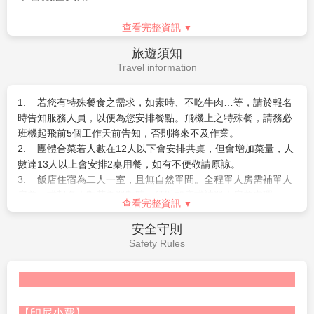
5.
團體行程如逢表列飯店均客滿時，本公司將以同級飯店取
準備資料：白底彩色照片二張、身份證正本
(
若
14
歲以小孩無身
代。
VILLA
及飯店的入住順序將依房況而可能前後調整，請恕無
份證者需附戶口名簿或戶口謄本正本、未除役者附退伍令，未滿
查看完整資訊
法指定，請以當團行前說明會資料為準。
20
歲須附父母同意書
)
旅遊須知
峇里島飯店皆為全程保證住房，一經訂房確認後，即下訂全額付
●各種私人消費：電話費、洗衣費、行李超重費、行程外之自費
Travel information
費，若途中取消，飯店將可能沒收全額房費，敬請留意。
活動
..
等。
6.
若因不可抗力或不可歸責於旅行業之事由
(
因航班、食宿安
1. 若您有特殊餐食之需求，如素時、不吃牛肉…等，請於報名
排、天候、交通…等因素
)
，部份景點可能會受影響，將由當團領
時告知服務人員，以便為您安排餐點。飛機上之特殊餐，請務必
隊
/
導遊安排調整。
班機起飛前5個工作天前告知，否則將來不及作業。
2. 團體合菜若人數在12人以下會安排共桌，但會增加菜量，人
7.
若您有特殊餐食之需求，如素時、不吃牛肉…等，請於報名
數達13人以上會安排2桌用餐，如有不便敬請原諒。
時告知服務人員，以便為您安排餐點。飛機上之特殊餐，請務必
3. 飯店住宿為二人一室，且無自然單間。全程單人房需補單人
班機起飛前７個工作天前告知，否則將來不及作業。
房差，或報名人數若為單數時，須以加床或補單人房差處理。
8.
若您無法參加行程中部分項目，如
查看完整資訊
SPA
、泛舟、出海…等，
4. 國外飯店大多為1張床房間。您可事先需求１大床房間，但
請於出發前先告知服務人員，我們將退還部份費用
(
僅適用加價之
需視當天飯店住房狀況，確認是否給房。無法100%保證房型。(
安全守則
MiniTour
恕不適用於團體行程
)
，若於當地取消，則恕無法退費。
部份飯店大床房為升等房型，需加收房費差額 )。
Safety Rules
可退費之活動以旅行社定義為準。此部分費用為團體優惠價格，
5. 峇里島Villa房內配備一張大床或二張單人床，未必每個飯店
恕無法以標價退費。若
12
歲以下兒童不包含之項目則不在退費範
都可以加床，若飯店可以加床則是在地上加一張單人床墊（無床
圍之內。
架）或簡易床，敬請見諒！
9.
6. 若您無法參加行程中部分項目，如SPA、泛舟、出海…等，
如需求一大床、連通房之特殊房型，請務必報名時先做告
【印尼小費】