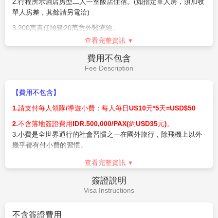
2.
行程所示酒店房型二人一室飯店住宿。
(
如指定單人房，須加收
單人房差，其餘請另電洽
)
【作業規定
+
注意事項】
3.200
萬責任險暨
20
萬意外醫療險。
查看完整資訊
1.
本行程為
2
人成行
以個人旅遊
MINITOUR
型態進行，安排外
4.
兩地機場稅、燃油附加費和代辦手續費。
站華語導遊於當地機場接機並提供全程旅遊服務，於機場內的過
費用不包含
5.
贈送網卡每人一張(限佔床者)--每天1G*5天，用完降速吃到飽
海關、辦理入境等相關作業均需由旅客自行處理，
旅客人數達
16
Fee Description
人
(
含
)
以上則加派領隊隨行服務
。
6.峇里島政府將於2024/2/14起向每位入境的外國旅客徵收旅遊稅
每人IDR.150,000/PAX(約USD10~11元)。
2.
訂購時，請務必確認所提供之旅客英文姓名皆與護照上相
【費用不包含】
符，且護照效期自回程日起算至少需有六個月以上，以免造成無
1.
請支付每人領隊
/
導遊小費：每人每日
US10
元
*5
天
=USD$50
法出境。如遇英文姓名有誤，更改將可能產生費用，敬請旅客自
行負擔
2.不含落地簽證費用IDR.500,000/PAX(約USD35元)。
3
.
小費是全世界通行的社會習慣之一在國外旅行，除飛機上以外
3.
嬰兒
(
未滿
2
歲
)
恕不提供任何免費託運或手提行李件數及機
幾乎都有付小費的習慣。
上餐食，並與同行成人旅客抱坐於膝上搭乘，航空公司提供嬰兒
搖籃需求，能使用搖籃機位有限，請於付訂時需求，但實際提供
旅行業為服務業無底薪，所以小費一直是導遊和司機的主要收入
查看完整資訊
需仍以航空公司回覆為準。
之一，世界各國皆如此，東南亞也不例外。以下活動建議支付小
簽證說明
費
(
請勿使用硬幣
)
：房間小費／行李小費／車伕小費／按摩小費
4.
團體機位無法延長住宿天數、更改行程內容、航班及脫隊延
Visa Instructions
等。
回；亦無法事先選位，座位安排皆是由航空公司機場櫃檯現場分
配，如遇當天班機較滿，致分配座位無法相連，尚請旅客見諒。
●新辦護照（
1800
元）
不含簽證費用