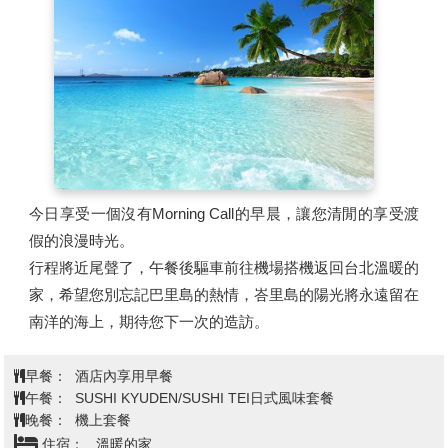
今日享受一個沒有Morning Call的早晨，讓您清閒的享受渡
假的浪漫時光。
行程將近尾聲了，午餐後驅車前往機場搭機返回台北溫暖的
家，希望您別忘記巴里島的熱情，峇里島的陽光將永遠留在
南洋的海上，期待您下一次的造訪。
早餐：
酒店內享用早餐
午餐：
SUSHI KYUDEN/SUSHI TEI日式風味套餐
晚餐：
機上套餐
住宿：
溫暖的家