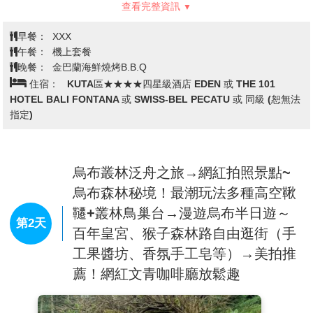
查看完整資訊
天空跟雲彩也被渲染成相同的顏色。也許是景色太美了，美
的連海浪拍打的速度、沙灘上遊客散步的速度也似乎全都跟
早餐：
XXX
著慢了下來。像時間被停止般的駐留，全都是為了這短暫卻
午餐：
機上套餐
醉人的景致。
晚餐：
金巴蘭海鮮燒烤B.B.Q
住宿：
KUTA區★★★★四星級酒店 EDEN 或 THE 101
沙灘上的露天餐桌正對著海上夕陽，打著赤腳，享受陽光熱
HOTEL BALI FONTANA 或 SWISS-BEL PECATU 或 同級 (恕無法
度及峇里島的異國風情。海灘的金色餘暉、夕陽的露天溫
指定)
度、海鮮的燒烤香味，這就是金巴蘭沙灘上賴以聞名的氛
圍。當夕陽逐漸落入海平面，露天餐桌上的蠟燭也被氣氛點
燃，等待夜色降臨的金巴蘭海灘變得好不熱鬧。
烏布叢林泛舟之旅→網紅拍照景點~
稍後由專車接往下榻地點辦理入住手續，今晚好好休息，準
烏布森林秘境！最潮玩法多種高空鞦
備迎接明天起的海島之旅。
韆+叢林鳥巢台→漫遊烏布半日遊～
第2天
百年皇宮、猴子森林路自由逛街（手
工果醬坊、香氛手工皂等）→美拍推
薦！網紅文青咖啡廳放鬆趣