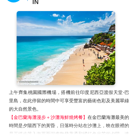
IN
上午齊集桃園國際機場，搭機前往印度尼西亞渡假天堂-巴
里島，在此停留的時間中可享受豐富的藝術色彩及美麗翠綠
的大自然景色。
【金巴蘭海灘漫步＋沙灘海鮮燒烤餐】
在金巴蘭海灘最美的
時間是夕陽西下的黃昏，日落時分站在沙灘上，映在眼裡的
是正緩步落入海平面深處散發著柔和橘紅色光芒的夕陽，連