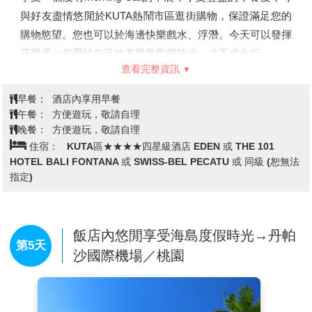
與好友盡情悠閒於KUTA熱鬧市區逛街購物，保證滿足您的
購物慾望。您也可以於海邊快樂戲水、浮潛。今天可以發揮
巧思過一個屬於自己的峇里島歡樂時光，才不虛此行。
查看完整資訊
或是您想參加其他的自費旅遊活動。
早餐：
酒店內享用早餐
午餐：
方便遊玩，敬請自理
晚餐：
方便遊玩，敬請自理
住宿：
KUTA區★★★★四星級酒店 EDEN 或 THE 101
HOTEL BALI FONTANA 或 SWISS-BEL PECATU 或 同級 (恕無法
指定)
飯店內悠閒享受海島度假時光→丹帕
第5天
沙國際機場／桃園