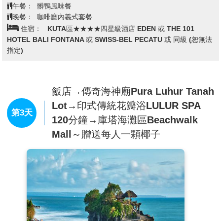
遼遠的椰林，讓您驚嘆不已，直呼過癮。
午餐：
髒鴨風味餐
【烏布森林秘境】
於烏布原始森林處，坐落於山谷與懸崖
晚餐：
咖啡廳內義式套餐
住宿：
KUTA區★★★★四星級酒店 EDEN 或 THE 101
處，帶著驚奇的心飛耀叢林，一望無際的美景！除了烏布路
HOTEL BALI FONTANA 或 SWISS-BEL PECATU 或 同級 (恕無法
途觀光美景外，不彷試試從鞦韆上俯看巴里島美麗的山谷景
指定)
色，園區內有各種網美景區，不同景色拍出不同令人驚艷的
美照，網紅鞦韆體驗結束後，拍個高空鳥巢，留下美好的回
憶。
飯店→傳奇海神廟Pura Luhur Tanah
【烏布皇宮】
，峇里皇室在80多年前荷蘭入主之際就被廢
Lot→印式傳統花瓣浴LULUR SPA
除，但實際上，皇室在峇里仍位居舉足輕重的地位，他們的
第3天
120分鐘→庫塔海灘區Beachwalk
權勢伸展至商圈與藝文界，享有皇室應有的尊榮。光是烏布
Mall～贈送每人一顆椰子
一地，就約有10處皇宮可參觀，其中不少還增闢了旅館或
餐廳，讓我們史無前例的親近王孫貴族。
【猴子森林路】
烏布除了逛逛皇宮、市場及藝品店以外，可
別忘了去趟猴子森林/聖猴森林，這座森林位於烏布地區的
南邊，如果天氣不是很熱，由皇宮一路散步過去也不會太
遠。在此公園前的街道即被命名為”猴子森林路”。此條路上
有大大小小不同的商家，就算不買東西，光是走走看看便很