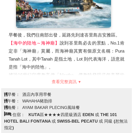
有意思，來到這裡您一定不能錯過。
早餐後，我們往南部出發，延路先到達峇里島吉安雅區。
【海中的陸地～海神廟
】
說到峇里島必去的景點，No.1肯
定非「海神廟」莫屬，而海神廟其實有個原文名稱：Pura
Tanah Lot，其中Tanah 是指土地，Lot 則代表海洋，語意就
是指「海中的陸地」。
據說16世紀印度教高僧「Niratha」傳教時發現這個美麗的
查看完整資訊
岩島，波浪拍打沖擊所形成的陡峭礁岩上，為保佑峇里島居
民世世代代平安，便在岩石上建造了這座廟，這裡景觀遼
早餐：
酒店內享用早餐
闊、海天一線，海神廟不但是印尼峇里島六大寺廟之一，更
午餐：
WAHAHA豬肋排
是峇里島最重要的一座海岸寺廟。
晚餐：
AYAM BAKAR PLECING風味餐
住宿：
KUTA區★★★★四星級酒店 EDEN 或 THE 101
HOTEL BALI FONTANA 或 SWISS-BEL PECATU 或 同級 (恕無法
玩了一天，今晚好好享受為您安排的峇里島傳統花瓣浴
指定)
【LULUR SPA 120分鐘】