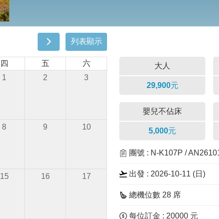
列表顯示
四
五
六
大人
1
2
3
29,900元
嬰兒不佔床
8
9
10
5,000元
團號 : N-K107P / AN2610
出發 : 2026-10-11 (
日
)
15
16
17
總機位數 28 席
每位訂金 : 20000 元