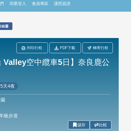
們
同業登入
會員專區
護照簽證
列印行程
PDF下載
轉寄行程
Valley空中纜車5日】奈良鹿公
5天4夜
公園
年板步道
儲存
比較