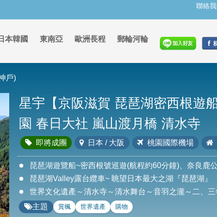
聯絡我
日本韓國
東南亞
歐洲長程
郵輪河輪
神戶)
星宇【京阪滋賀 琵琶湖密西根遊船 
園 春日大社 嵐山渡月橋 清水寺
即將成團
日本 / 大阪
桃園國際機場
琵琶湖遊覽船~密西根號巡遊(航程約60分鐘)、奈良鹿
琵琶湖Valley露台纜車~ 眺望日本最大之湖『琵琶湖』
世界文化遺產～清水寺～清水舞台～音羽之瀧～二、三
主題
賞楓
世界遺產
購物