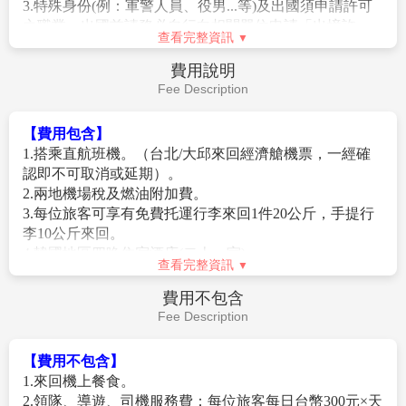
3.特殊身份(例：軍警人員、役男...等)及出國須申請許可
進朝鮮時代士大夫的大家庭之中。而韓服最大的特徵就
之職業，出國前請務必自行向相關單位申請「出境許
在於它同時融合了直線與曲線，穿上之後給人一種柔和
查看完整資訊
可」並於出國當日攜帶相關文件備查。(役男是指年滿十
且優雅的感覺。
九歲當年一月一日起至屆滿三十六歲之年十二月三十一
費用說明
【三樂江邊公園+洛東江櫻花大道】
三樂生態公園
日止，尚未履行兵役義務之役齡男子。)
Fee Description
狹長的步道邊，每年春天都會開滿櫻花，兩側共1,200棟
4.持外國護照需本人親自辦理南韓簽證(或線上申辦K-
的櫻花林形成了壯觀的「櫻花隧道」。這裡也曾被選為
ETA)，無法委託代辦。
【費用包含】
「韓國最美的100條道路」，是全國知名的賞櫻聖地。
5. 旅客持外國護照進出韓國時，機場櫃台會要求出示台
1.搭乘直航班機。（台北/大邱來回經濟艙機票，一經確
全長7公里的公園順著洛東江所修建，在堤防上也有約5
灣至該國的回程機票證明或外國人在台灣的居留證，請
認即不可取消或延期）。
公里的散步道路。近來還新種了櫻花、山躑躅等植物，
旅客務必攜帶。
2.兩地機場稅及燃油附加費。
並增設展望台、休息區，讓這裡的環境更加舒適。
6.自2012年01月01日起年滿17歲以上的外國旅客入境韓國
3.每位旅客可享有免費托運行李來回1件20公斤，手提行
【大邱東城路商圈】
是大邱地區著名的流行商店街，
時，需留下《雙手食指指紋及臉部照片資料》。
李10公斤來回。
數百間各具個性風格的服飾店密集林立，在這裡可以放
7. 2026/01/01起韓國全面採電子入境申報
4.韓國地區四晚住宿酒店(二人一室)。
眼掌握現今流行的趨勢。不管是各式各樣的卡通造型T-
https://www.e-arrivalcard.go.kr/。請旅客於入境72
查看完整資訊
5.保險：新台幣250萬旅遊責任險暨新台幣20萬意外醫療
shirt，或手工飾品配件、時尚流行服飾等，在這裡都能
小時內自行填寫完電子入境卡。
險。
費用不包含
以合理低廉的價格購買到，光只是在東城路上悠閒走走
Fee Description
逛逛都能讓你心情愉快。
【特別說明】
※註：賞櫻為季節性行程若是因為天候因素櫻花沒開或延後開將無法
1.團體機票(含燃油附加稅)一經開票後，均無退票價值，
退費敬請原諒。
【費用不包含】
此點基於航空公司之規定，敬請見諒。
1.來回機上餐食。
2.若因不可抗力因素/航空公司變動航班時間/景區臨時關
2.領隊、導遊、司機服務費：每位旅客每日台幣300元×天
閉等，造成團體在行進時行程先後順序調整或更改調整