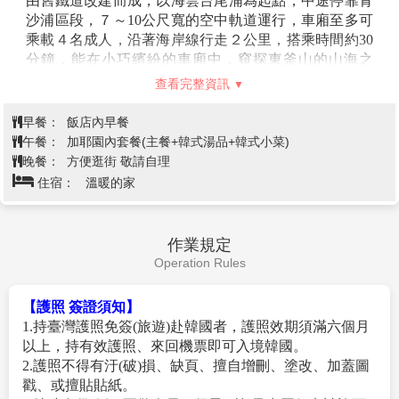
由舊鐵道改建而成，以海雲台尾浦為起點，中途停靠青
沙浦區段，７～10公尺寬的空中軌道運行，車廂至多可
乘載４名成人，沿著海岸線行走２公里，搭乘時間約30
分鐘，能在小巧繽紛的車廂中，窺探東釜山的山海之
美，在這裡待上一整天舒適無匱。
查看完整資訊
【伽倻主題公園】
為了配合金海市豐富的旅游資源、
促進金海市經濟發展而開發的觀光主題公園，在這裡可
早餐：
飯店內早餐
以通過遊戲、體驗活動、展覽等來看、來聽、來感受完
午餐：
加耶園內套餐(主餐+韓式湯品+韓式小菜)
整的古伽倻的燦爛歷史。致力於打造為忙碌的現代人提
晚餐：
方便逛街 敬請自理
供休息的日常休閒空間，能夠和家人、戀人、朋友一起
住宿：
溫暖的家
體會多樣文化的綜合文化空間。
【塗鴉秀】
結合了音樂、光線並利用幽默的表現，舞
台表演結合各種畫作表現，將每幅畫變的栩栩如生，讓
作業規定
每幅畫在最後完成時都保證使您驚呼連連，讓您輕鬆地
Operation Rules
觀賞演出，同時體會最美的藝術氣息，您絕對不能錯
過！
※註：若遇秀休館或滿座，行程將作先後順序調整，不便之處
【護照 簽證須知】
敬請見諒！
1.持臺灣護照免簽(旅遊)赴韓國者，護照效期須滿六個月
【韓服體驗】
韓服是自古傳承而來的韓國傳統服飾，
以上，持有效護照、來回機票即可入境韓國。
至今仍是傳統節日或結婚典禮等重要日子的一種主要服
2.護照不得有汙(破)損、缺頁、擅自增刪、塗改、加蓋圖
裝。穿著韓服走在古典，高低錯落的飛簷黑瓦搭配暖色
戳、或擅貼貼紙。
的木造門窗、梁柱，低調卻不失大氣的韓屋裡，彷彿走