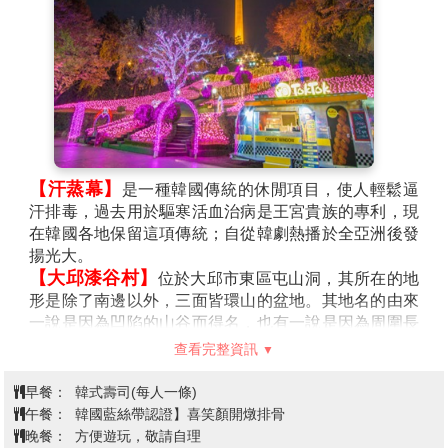
【汗蒸幕】
是一種韓國傳統的休閒項目，使人輕鬆逼
汗排毒，過去用於驅寒活血治病是王宮貴族的專利，現
在韓國各地保留這項傳統；自從韓劇熱播於全亞洲後發
揚光大。
【大邱漆谷村】
位於大邱市東區屯山洞，其所在的地
形是除了南邊以外，三面皆環山的盆地。其地名的由來
一說是因為凹陷的山谷而得名，也有一說是因為周圍長
滿了漆樹而被稱為漆谷村。漆谷村是擁約有2.5公里的土
查看完整資訊
牆、石牆的美麗村落。
【E WORLD星光櫻花節】
為全韓國唯一的夜櫻慶
早餐：
韓式壽司(每人一條)
典，呈現如夢似幻的氛圍。漫步其中，彷彿來到新世
午餐：
韓國藍絲帶認證】喜笑顏開燉排骨
界。慶典不僅將以830萬個LED燈裝飾整個E WORLD園
晚餐：
方便遊玩，敬請自理