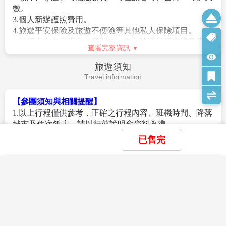
數。
行程，將盡力忠於原行程內容，敬請見諒。
3.個人新辦護照費用。
3.因疫情影響，團體旅遊等受出入境限制令規範，本行程
4.旅遊平安保險及旅遊不便險等其他私人保險項目。
內容和辦理簽證等注意事項僅供參考，將依各國法規隨
5.行程表上未表明之各項開支，自選建議行程交通及應付
時調整。
查看完整資訊
費用。
4.報名時請支付訂金/作業金NT$10000/人。(過年/連續假
6.純係私人之消費：如行李超重費、飲料酒類、洗衣、電
期訂金NT$20000/人。)
旅遊須知
話、電報及私人交通費。
5.在網路上完成報名動作，只是完成預定手續，並不保證
Travel information
※如因個人因素取消或被拒絕入境韓國，將無法申請退
一定有團位，尚需待客服人員確認後方可確定。
費。
6. 購物站安排：
【參團須知與相關提醒】
A.本旅遊行程有安排購物站，站內將有銷售人員為您提
1.以上行程僅供參考，正確之行程內容、班機時間、降落
供介紹說明，您可依照自己需求購買自用或致贈親朋好
城市及住宿飯店，請以行前說明會資料為準。
友。若旅客依個人喜好，無法接受購物站行程，建議您
2.團體若為特殊拜會團、會議參展團、學生團體，不適用
已售完
報名前，應先行評估或是報名本公司購物行程較少之旅
於本行程之報價，需另行報價。
遊行程。
3.本行程恕不接受韓籍旅客及其家屬參團；當地參團須提
B.因各旅遊團體抵達購物站時間不同，為提供團體完整
供來回電子機票，恕不接受於韓國打工度假及工作者參
×
×
×
我瀏覽過的商品
我儲存的商品
商品比較清單
清除全部
清除全部
清除全部
開始比較
查看完整資訊
購物說明服務，購物站內以單團方式對每一團說明介
團。
×
主題精選行程
紹。
4.特殊規定如下：參加本行程若逢以下條件限定，費用需
7. 韓國【飯店及渡假村因響應環保】，建議自行攜帶牙
另計：
刷、牙膏、拖鞋、盥洗用品、毛巾(或大毛巾)，有些飯店
目前沒有瀏覽紀錄
目前沒有儲存商品
目前沒有比較商品
A此行程報價限持中華民國護照散客參團適用，僅適用
花季楓紅
有提供，有些不提供。
於正常之散客報名，整組包團、參展團、會議團、學生