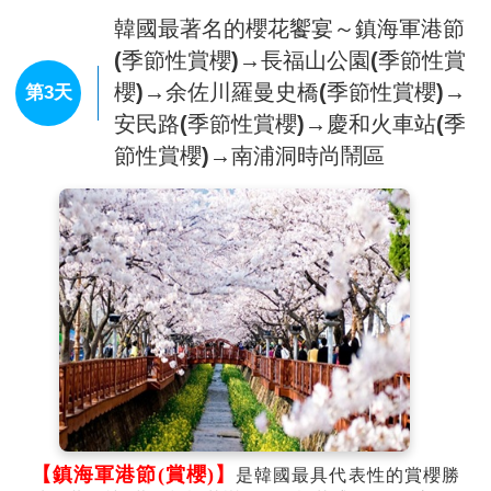
帶護具設施，並與旁車保持安全距離。
韓國最著名的櫻花饗宴～鎮海軍港節
【麗水泰迪熊博物館】
是韓國5大泰迪熊博物館之
一，館內最大特色在於，大幅減少傳統展覽的玻璃牆，
(季節性賞櫻)→長福山公園(季節性賞
並運用泰迪熊展示世界各國不同文化特色，同時在館內
櫻)→余佐川羅曼史橋(季節性賞櫻)→
第3天
設計大量拍照打卡景點，讓旅客透過互動方式，拍出活
安民路(季節性賞櫻)→慶和火車站(季
潑可愛的照片。
【麗水突山公園】
公園內設有2004年SBS電視劇《選
節性賞櫻)→南浦洞時尚鬧區
擇》的外景場，因此吸引了許多觀光客前來遊覽。外景
場有一部分改造成傳統茶坊，可以邊欣賞突山大橋的風
景邊喝茶，相當有氣氛。
※註：賞櫻為季節性行程若是因為天候因素櫻花沒開或延後開將無法
退費敬請原諒。
【鎮海軍港節(賞櫻)】
是韓國最具代表性的賞櫻勝