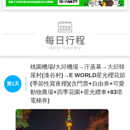
桃園機場/大邱機場→汗蒸幕→大邱韓
屋村(漆谷村)→E WORLD星光櫻花節
(季節性賞夜櫻)(含門票+自由券+可愛
第1天
動物農場+四季花園+星光纜車+83塔
電梯券)