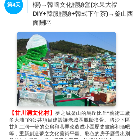
大的櫻花林下悠閒漫步。在安民丘展望台上看鎮海，陽
櫻)→韓國文化體驗營(水果大福
第4天
光反射發出閃閃銀光的大海和美麗的鎮海市。走到盡處
DIY+韓服體驗+韓式下午茶)→釜山西
可見鎮海和昌原的分界線，這裡有生態橋 (Eco Bridge)，
是一個值得欣賞的景點。
面鬧區
【慶和火車站(賞櫻)】
已停用的火車站，現開放給遊
人，只是偶爾會有備用火車經過。路軌兩旁種滿了櫻花
樹，景緻優美，是不少韓劇的取景處，亦是戀人們及家
庭的消閒好去處。
【南浦洞時尚鬧區】
此地最大的魅力還是在於擁有各
種不同流行時尚的購物商品，讓您能盡情購物，享受購
物的快感與樂趣。主要街道上的知名品牌、國內外品牌
到80%優惠的過季商品大拍賣等暢貨中心，各種您所想
像不到的購物商品應有盡有，是購物族的最愛。
※註：賞櫻為季節性行程若是因為天候因素櫻花沒開或延後開將無法
退費敬請原諒。
【甘川洞文化村】
夢之城釜山的馬丘比丘“藝術工廠
多大浦”的公共項目建設讓老城區脫胎換骨。將沙下區
甘川二洞一帶的空房和巷弄改造成小區歷史畫廊和酒吧
等，重新創造夢之文化藝術平臺。彩色的房子層疊出別