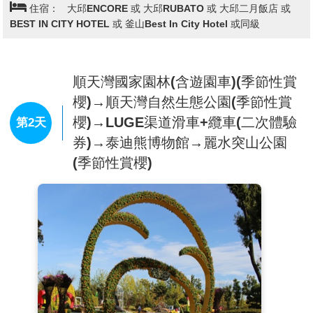
區，遊樂園中的每條街道也準備了各式各樣的街頭表
住宿：
大邱ENCORE 或 大邱RUBATO 或 大邱二月飯店 或
演、豐富的體驗活動、粉紅市集等，讓人目不暇給。(期
BEST IN CITY HOTEL 或 釜山Best In City Hotel 或同級
間限定2025年03月20日～04月10日)
※註：賞櫻為季節性行程若是因為天候因素櫻花沒開或延後開將無法
退費敬請原諒。
順天灣國家園林(含遊園車)(季節性賞
※註：E WORD園區內設施會不定時保養,依當下園區公告為主,敬請
見諒。
櫻)→順天灣自然生態公園(季節性賞
櫻)→LUGE渠道滑車+纜車(二次體驗
第2天
券)→泰迪熊博物館→麗水突山公園
(季節性賞櫻)