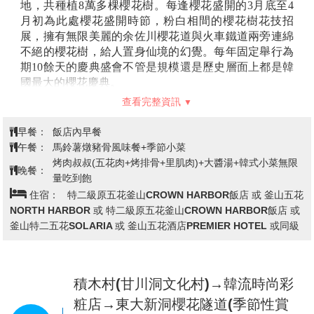
地，共種植8萬多棵櫻花樹。每逢櫻花盛開的3月底至4
月初為此處櫻花盛開時節，粉白相間的櫻花樹花技招
展，擁有無限美麗的余佐川櫻花道與火車鐵道兩旁連綿
不絕的櫻花樹，給人置身仙境的幻覺。每年固定舉行為
期10餘天的慶典盛會不管是規模還是歷史層面上都是韓
國最大的櫻花慶典。
【長福山雕刻公園(賞櫻)】
位於馬山與鎮海之間的長
查看完整資訊
福路尾端，有著鎮海關門作用的公園，1979年為了恢復
山勢而加建公園，在公園內可將只屬於鎮海的平靜海洋
早餐：
飯店內早餐
一覽無遺。週邊有大光寺、振興寺等寺廟。
午餐：
馬鈴薯燉豬骨風味餐+季節小菜
【余佐川(賞櫻)】
曾是MBC電視臺戲劇《羅曼史》主
烤肉叔叔(五花肉+烤排骨+里肌肉)+大醬湯+韓式小菜無限
晚餐：
要拍攝取景地，以身為鎮海賞櫻聖地為名，劇中兩位主
量吃到飽
角在參觀完鎮海軍港祭後於余佐川的橋座上初次相遇。
住宿：
特二級原五花釜山CROWN HARBOR飯店 或 釜山五花
每逢4月份春季時節，櫻花開滿遍布於整座城市，這也
NORTH HARBOR 或 特二級原五花釜山CROWN HARBOR飯店 或
是鎮海被推選為最美麗的賞櫻地區主要原因，從各地遠
釜山特二五花SOLARIA 或 釜山五花酒店PREMIER HOTEL 或同級
道而來賞花的遊客歡歡喜洗聚集在櫻花樹下郊遊野餐的
景象，也成為這裡更加亮眼的一道風景。
【安民路(賞櫻)】
安民路有長達5.6Km 的櫻花樹蔭，
積木村(甘川洞文化村)→韓流時尚彩
可從綿密的櫻花縫細間看到的天空，低頭可俯瞰遍地雪
花般的櫻花瓣，浪漫醉人。此處平日車輛不多，可在高
粧店→東大新洞櫻花隧道(季節性賞