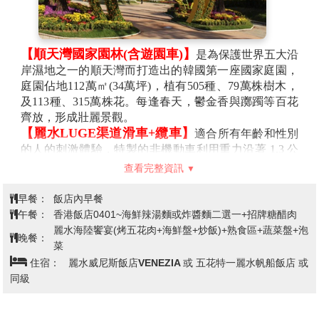
【順天灣國家園林(含遊園車)】
是為保護世界五大沿
岸濕地之一的順天灣而打造出的韓國第一座國家庭園，
庭園佔地112萬㎡(34萬坪)，植有505種、79萬株樹木，
及113種、315萬株花。每逢春天，鬱金香與躑躅等百花
齊放，形成壯麗景觀。
【麗水LUGE渠道滑車+纜車】
適合所有年齡和性別
的人的刺激體驗，特製的非機動車利用重力沿著 1.3 公
里長的超長軌道滑行。在這裡，您可以欣賞到開闊、不
查看完整資訊
羈的海景和山、海、天然岩石相協調的優美自然環境。
*LUGE斜坡滑車注意事項*渠道滑車體驗，需排隊，敬
早餐：
飯店內早餐
請見諒。
午餐：
香港飯店0401~海鮮辣湯麵或炸醬麵二選一+招牌糖醋肉
*斜波滑車體驗85公分以下不可以乘坐，85公分-109公分
麗水海陸饗宴(烤五花肉+海鮮盤+炒飯)+熟食區+蔬菜盤+泡
晚餐：
需成人陪同乘坐纜車及斜坡滑車。
菜
*110~134公分的孩童，需雙人共同乘坐纜車，斜坡滑車
住宿：
麗水威尼斯飯店VENEZIA 或 五花特一麗水帆船飯店 或
則是一人一台。
同級
*135公分以上的都可自行乘座。
*本活動有一定的危險程度，請務必遵守安全守則及配