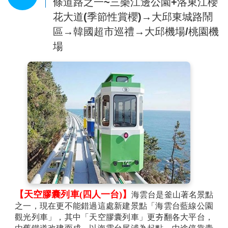
條道路之一~三樂江邊公園+洛東江櫻
花大道(季節性賞櫻)→大邱東城路鬧
區→韓國超市巡禮→大邱機場/桃園機
場
【天空膠囊列車(四人一台)】
海雲台是釜山著名景點
之一，現在更不能錯過這處新建景點「海雲台藍線公園
觀光列車」，其中「天空膠囊列車」更夯翻各大平台，