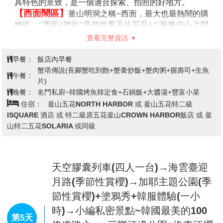
具特色的景致，是一個適合探索、拍照的好地方。
【西面鬧區】
釜山明洞之稱~西面，最大也最熱鬧的購
物區，"西面1號街"是指從舊天佑莊至LG服務中心之間
的一條寬8m、長330m的街道，位於釜山市釜山鎮區，
查看完整資訊
是西面繁華的街道，以藝術街聞名。以"西面1號街"大型
標誌為中心，四周聚集了許多酒吧和咖啡館。燈光絢爛
早餐：
飯店內早餐
的酒吧、美食街，總是充滿快樂、熱鬧的氛圍。
蟹塔傳說(長腳蟹吃到飽+蟹膏炒飯+蟹肉粥+握壽司+生魚
午餐：
※註：賞櫻為季節性行程若是因為天候因素櫻花沒開或延後開將無法
片)
退費敬請原諒。
晚餐：
名門私廚~韓國烤魚韓定食+石鍋飯+大醬湯+豐富小菜
住宿：
釜山五花NORTH HARBOR 或 釜山五花特二級
ISQUARE 酒店 或 特二級原五花釜山CROWN HARBOR飯店 或 釜
山特二五花SOLARIA 或同級
天空膠囊列車(四人一台)→海雲臺迎
月路(季節性賞櫻)→加耶主題公園(季
節性賞櫻)+塗鴉秀+韓服體驗(一小
時)→小編私密景點~韓國最美的100
第5天