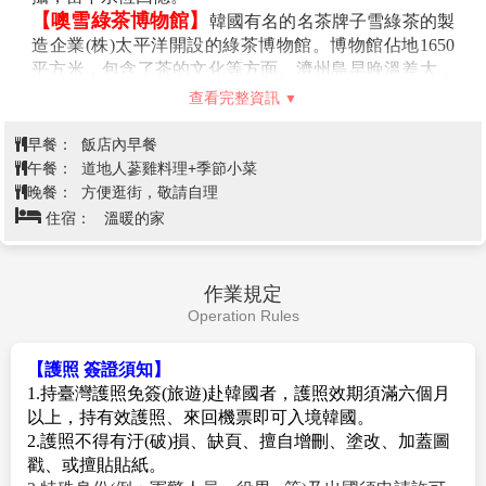
韓國傳統文化體驗(海苔飯捲DIY製作
【涯月濱海咖啡廳】
在濟州島西北面的涯月咖啡街，
由大路直落海邊至遠處小半島上有不少咖啡廳和民宿都
+韓服體驗)→噢雪綠茶博物館→食尚
第5天
坐落在這段海岸線。細軟的白沙灘旁是黑色的火山熔岩
玩家推薦~東門市場美食探索、七星
海岸線，海水既藍又綠，肉眼所見比起照片來得更夢
路購物街→濟州機場/桃園機場
幻。喜歡看海的朋友，不妨來漢潭散步路走走，找一間
看得到海的咖啡廳坐下來放空吧！
【海苔飯捲DIY製作+韓服體驗】
學習製作深受韓國
人喜愛的美食：海苔飯捲，另安排親自穿著傳統韓服，
韓服的線條兼具曲線與直線之美，您可拿著相機隨意拍
攝，留下永恆回憶。
【噢雪綠茶博物館】
韓國有名的名茶牌子雪綠茶的製
造企業(株)太平洋開設的綠茶博物館。博物館佔地1650
平方米，包含了茶的文化等方面。濟州島早晚溫差大，
年平均氣溫和降雨量和土壤極適合茶葉的栽種。館內包
查看完整資訊
括學習茶的歷史、生產過程的展示、陳列各種綠茶生產
品的雪綠精品世界等。
早餐：
飯店內早餐
【東門傳統市場】
東門傳統市場是擁有悠久歷史的傳
午餐：
道地人蔘雞料理+季節小菜
統市場，也是濟州島的代表市場之一。而這裡與東門傳
晚餐：
方便逛街，敬請自理
統水產市場都是濟州島最重要的大型常設傳統市場。市
住宿：
溫暖的家
場主要販售蔬菜、水果、水產、藥草、穀物、服飾等。