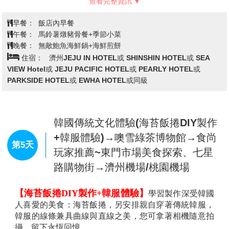
啡廳(飲品自理)
PLANET海洋水族館+渉地可支
【蓮洞商圈】
此處為濟州市最繁華區域，各式精品、
【彩妝名品館】
相信愛美的女人們一定可以在這挑選
服飾商店林立，如美國知名品牌NIKE、ADIDAES、
最新款最hito彩妝品，而除了購買外，讓您永遠跟著時
FLLA…等，物美價廉；另外在大街小巷內還有各式小
代潮流尖端。
吃店、小酒館，讓您可以品嚐到濟州的特色小吃。
【城邑民俗村】
這裡現有400餘棟房屋，被指定為韓國
民俗資料保護區，以茅草覆蓋的屋頂，石頭疊砌的院
牆，以及用“丁囊”取代門戶的民宅，質樸可愛，至今仍
有人在這裡居住生活。
註：民俗村內特有土產品：馬骨粉、蜂
蜜、五味子茶，提供貴賓自行衡量購買。
查看完整資訊
【神奇之路】
違反地心引力的神奇奧秘的斜坡路，放
在路面上的空罐都會沿著上波方向迅速滑動，拉開手閘
早餐：
飯店內早餐
的汽車也會自動沿上坡行進，其實這是一種錯覺現象，
午餐：
馬鈴薯燉豬骨餐+季節小菜
斜坡因為周圍的邱林和樹木，在視覺上給人一種上坡的
晚餐：
無敵鮑魚海鮮鍋+海鮮煎餅
感覺，這段長100公尺的道路，牽動了遊人的好奇心。
住宿：
濟州JEJU IN HOTEL或 SHINSHIN HOTEL或 SEA
【Camellia Hill山茶花之丘】
面積達172,000平方公
VIEW Hotel或 JEJU PACIFIC HOTEL或 PEARLY HOTEL或
尺，擁有世界上最大的山茶花、花期最早的山茶花，以
PARKSIDE HOTEL或 EWHA HOTEL或同級
及散發香味的山茶花，共計有500多種、6000多株的山
茶花樹聚集在此。Camellia Hill除了山茶花外，還種植了
椰子樹等各種造型樹，為一造景樹木園。