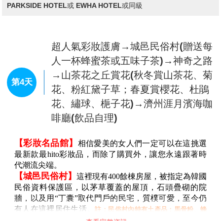
360個止火焰山之一，也是世界最大的突出於海岸的火
山口，遠眺這山峰綺麗景色，其沿岸有海螺、鮑魚養殖
場，運氣好的時候還可觀看到韓國國寶級海女潛水採集
查看完整資訊
海產的情景。
【濟州海女表演】
探訪無形文化遺產
海女為韓國無形
早餐：
飯店內早餐
文化遺產，目前下海的海女人數急劇下降，也許再過3-5
午餐：
韓式炸醬麵+糖醋肉
年將會失傳並即將消失。與海女近距離接觸，更深入了
晚餐：
明倫進士韓式烤肉吃到飽
解這項即將消失的文化遺產。「海女介紹、潛入大海、
住宿：
濟州JEJU IN HOTEL或 SHINSHIN HOTEL或 SEA
採集海鮮、拍紀念照、銷售海鮮、試吃」的流程進行。
VIEW Hotel或 JEJU PACIFIC HOTEL或 PEARLY HOTEL或
在海女們經營的「海女之家」餐廳裡，可以品嚐到海
PARKSIDE HOTEL或 EWHA HOTEL或同級
參、海鞘、海螺等。
※營運日程隨季節和天氣狀況而異。如海
象不佳或季節天氣惡劣，海女表演會視情況取消下海或取消表演。
【島中之島～牛島우도】(含渡輪船票)
濟州島東部
超人氣彩妝護膚→城邑民俗村(贈送每
最小的一個島嶼，有珊瑚之島、海女之島、燈塔之島等
別名。由於樣子很像是一頭臥牛伸著頭的樣子，因此得
人一杯蜂蜜茶或五味子茶)→神奇之路
名牛島。這裡擁有地勢和緩的沃土、豐富的漁場、牛島
→山茶花之丘賞花(秋冬賞山茶花、菊
八景等得天獨厚的良好天然條件，再加上濟州海女與石
第4天
花、粉紅黛子草；春夏賞櫻花、杜鵑
牆路等，讓來這裡的遊客就可以體驗到只有濟州島才有
的獨特傳統文化與自然環境，就好比是個縮小版的濟州
花、繡球、梔子花)→濟州涯月濱海咖
島。
※因氣候變化無常，如牛島行程無法成行，則改AQUA