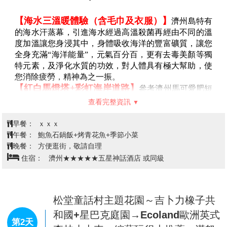
桃園機場/濟州機場→海水三溫暖(含
毛巾+衣服)→韓綜拍攝地~梨湖紅白
馬燈塔+彩虹海岸道路→龍頭岩→神
第1天
話世界自由活動【神話世界主題樂園
（含三項券）+免稅店(美食大探索
+購物樂)+賭場體驗】
【海水三溫暖體驗（含毛巾及衣服）】
濟州島特有
的海水汗蒸幕，引進海水經過高溫殺菌再經由不同的溫
度加溫讓您身浸其中，身體吸收海洋的豐富礦質，讓您
全身充滿“海洋能量”，元氣百分百，更有去毒美顏等獨
特元素，及淨化水質的功效，對人體具有極大幫助，使
您消除疲勞，精神為之一振。
【紅白馬燈塔+彩虹海岸道路】
參考濟州馬可愛肥短
的身形打造而成，一紅一白的小馬因造型特殊，成為IG
查看完整資訊
打卡熱門景點。位於梨湖海水浴場，是最靠近濟州市區