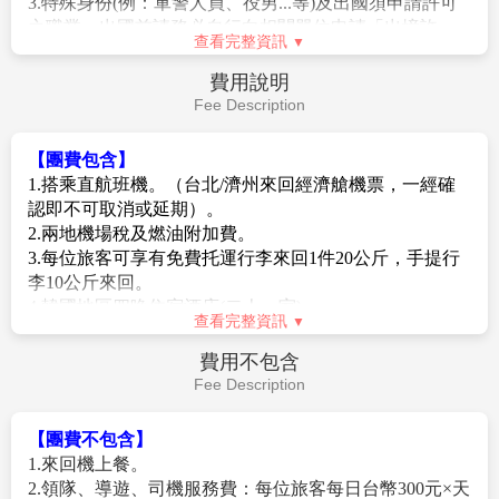
作為濟州島的代表傳統市場，這裡新鮮的海產十分受歡
迎。不僅能用低廉實惠的價格買到包含帶魚生魚片在內
作業規定
的各種綜合生魚片，還有鮑魚內臟飯、斑鰩三合、放入
Operation Rules
整隻鮑魚的烤肉排等備受矚目的創意美食。
【七星路購物街】
濟州島最具代表性的商圈「七星
【護照 簽證須知】
路」匯集了各大知名服飾品牌門市，形成了一座購物商
1.持臺灣護照免簽(旅遊)赴韓國者，護照效期須滿六個月
城，諸多店家中，以在濟州旅遊進行戶外活動時不可或
以上，持有效護照、來回機票即可入境韓國。
缺的運動服飾門市的數量最多。以時尚街為中心，附近
2.護照不得有汙(破)損、缺頁、擅自增刪、塗改、加蓋圖
有濟州歷史最悠久的傳統市場「東門市場」、美食餐廳
戳、或擅貼貼紙。
雲集的「黑豬肉街」等，販售服飾與生活用品的濟州中
3.特殊身份(例：軍警人員、役男...等)及出國須申請許可
央地下街亦相距不遠。
之職業，出國前請務必自行向相關單位申請「出境許
辦理出境手續後，搭乘豪華客機飛返桃園國際機場，團
查看完整資訊
可」並於出國當日攜帶相關文件備查。(役男是指年滿十
員們互道珍重再見後，平平安安、快快樂樂地歸向闊別
九歲當年一月一日起至屆滿三十六歲之年十二月三十一
費用說明
多日的家園，結束這次愉快的韓國之旅。
日止，尚未履行兵役義務之役齡男子。)
Fee Description
4.韓國政府宣布，暫先針對台灣等22個國家或地區之外籍
旅客實施免除K-ETA(有關K-ETA相關資訊，請參考韓國
【團費包含】
K-ETA官方網站www.k-eta.go.kr)。
1.搭乘直航班機。（台北/濟州來回經濟艙機票，一經確
5.持外國護照需本人親自辦理南韓簽證(或線上申辦K-
認即不可取消或延期）。
ETA)，無法委託代辦。
2.兩地機場稅及燃油附加費。
6. 旅客持外國護照進出韓國時，機場櫃台會要求出示台
3.每位旅客可享有免費托運行李來回1件20公斤，手提行