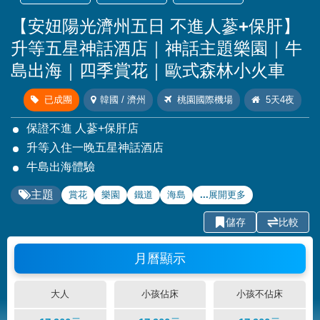
【安妞陽光濟州五日 不進人蔘+保肝】
升等五星神話酒店｜神話主題樂園｜牛
島出海｜四季賞花｜歐式森林小火車
已成團
韓國 / 濟州
桃園國際機場
5天4夜
保證不進 人蔘+保肝店
升等入住一晚五星神話酒店
牛島出海體驗
主題
賞花
樂園
鐵道
海島
...展開更多
儲存
比較
月曆顯示
大人
小孩佔床
小孩不佔床