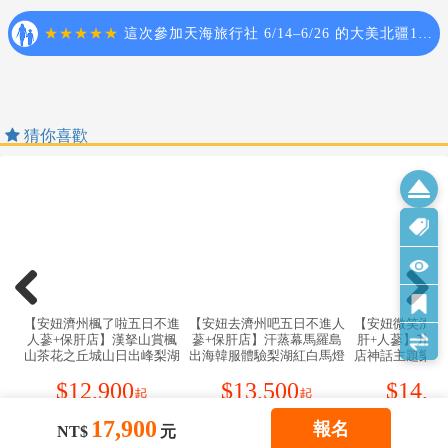
一定有團位，尚需待客服人員確認後方可確定。
落城市及住宿飯店，請以行前說明會資料為準。
6. 購物站安排：
2. 團體若為特殊拜會團、會議參展團、學生團體，不適
A.本旅遊行程有安排購物站，站內將有銷售人員為您提
用於本行程之報價，需另行報價。
供介紹說明，您可依照自己需求購買自用或致贈親朋好
3. 本行程恕不接受韓籍旅客及其家屬參團；當地參團須
友。若旅客依個人喜好，無法接受購物站行程，建議您
提供來回電子機票，恕不接受於韓國打工度假及工作者
查看完整資訊
報名前，應先行評估或是報名本公司購物行程較少之旅
參團。
遊行程。
4. 特殊規定如下：參加本行程若逢以下條件限定，費用
B.因各旅遊團體抵達購物站時間不同，為提供團體完整
需另計：
購物說明服務，購物站內以單團方式對每一團說明介
 此行程報價限持中華民國護照散客參團適用，僅適用
紹。
於正常之散客報名，整組包團、參展團、會議團、學生
7. 韓國【飯店及渡假村因響應環保】，建議自行攜帶牙
團等特殊團體需另行估價，詳情請洽詢您的服務人員。
刷、牙膏、拖鞋、盥洗用品、毛巾(或大毛巾)，有些飯店
旅客若提供或隱瞞不實資料經查明屬實，本公司有權拒
有提供，有些不提供。
收訂單，此為維護雙方誠信及旅遊品質，造成不便之
8.請將行動電源隨身攜帶，並個別包裝(一個電池放在一
處，敬請見諒。
個透明夾鏈袋內分別包裝)。（禁止放在上方置物櫃中）
 學生及外籍人士(不含韓國籍)，單持一本外國護照
9.暖暖包必須隨身攜帶，禁止托運。(包括全新未打開使
者，每人需加收NTD8500元。
猜你喜歡
用)
 單筆訂單不足24歲及65歲以上報名人數不可超過半
數，若超過半數則價格另議～請洽業務人員。
【作業規定】
5. 韓國因響應環保減少廢氣、汽機車、大型車停車超過
1.本行程最低出團人數為16人以上(含) ，台灣地區將派遣
17,900
3分鐘即須熄火關閉引擎，否則將會記點罰款，故司機會
報名
NT$
元
合格導遊隨行服務。如未達團體基本出團成行人數，將
等客人上車後再開引擎及空調，請見諒！