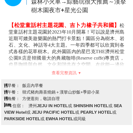
的海水浴場。每到夏天就有許多避暑的遊客前往。鄰近
早餐：
ｘｘｘ
紅白馬燈塔的彩虹海岸道路以遼闊大海為背景的海岸道
午餐：
鮑魚石鍋飯+烤青花魚+季節小菜
路，能看到綿延的七彩磚型防護牆，像是彩虹階梯般可
晚餐：
方便逛街，敬請自理
愛。
住宿：
濟州★★★★★五星神話酒店 或同級
【龍頭岩】
位於濟州市內北方海邊的龍頭岩，由高約
10m的石頭經年累月被海浪沖刷與海風侵蝕，形成如龍
頭般的模樣，因此稱為龍頭岩。
松堂童話村主題花園～吉卜力橡子共
【濟州神話世界綜合渡假區】
占地250萬平方公尺、
約350個足球場大，以創新概念打造成亞洲豪華度假聖
和國+星巴克庭園→Ecoland歐洲英式
第2天
地除了國際級的酒店住宿，休閒、娛樂、遊樂設施與購
森林小火車→綜藝玩很大推薦～漢拏
物一樣也沒少，包括MICE會議會展設施、各式主題公
樹木園夜市+星光公園
園、知名異國美食餐廳與時尚精品、K-Pop娛樂中心。
【神話世界主題樂園】
以19世紀後建築風格精心打造
而成，置身於此讓您瞬間從現代文明穿越回歷史夢境，
【松堂童話村主題花園、吉卜力橡子共和國】
松
神話國度的奇幻時空之旅就此開啟。豆豆蟲的冒險村與
堂童話村主題花園於2023年10月開幕！可以說是濟州島
知名卡通人物在充滿童趣的景區中一起互動遊玩，讓豐
近期可媲美遊樂園的熱門打卡景點！園區分為樹木、岩
富多樣的娛樂設施待您重返兒時的快樂世界。奧斯卡的
石、文化、神話等4大主題。一年四季都可以欣賞到各
新世界或步入原始叢林中的古城遺跡，感受瑪雅文明與
式各樣的花草樹木。此外園區內的星巴克THE濟州松堂
印加文化的神秘，或穿越森林冠層探尋寺廟隱蔽的神秘
公園R店是韓國最大的典藏咖啡(Reserve coffe)專賣店，
房間，或為恢復理想世界來一場淋漓酣暢的戰鬥，在這
也是咖啡與自然、文化和諧共存之空間。在此能一邊欣