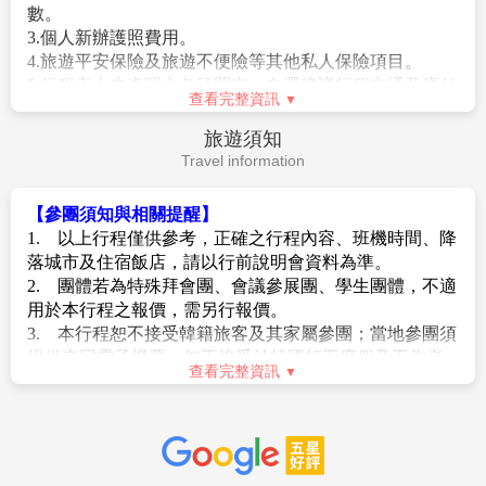
灣至該國的回程機票證明或外國人在台灣的居留證，請
李10公斤來回。
旅客務必攜帶。
4.韓國地區四晚住宿酒店(二人一室)。
7.自2012年01月01日起年滿17歲以上的外國旅客入境韓國
查看完整資訊
5.保險：新台幣250萬旅遊責任險暨新台幣20萬意外醫療
時，需留下《雙手食指指紋及臉部照片資料》。
險。
費用不包含
8. 2026/01/01起韓國全面採電子入境申報
Fee Description
https://www.e-arrivalcard.go.kr/。請旅客於入境72
小時內自行填寫完電子入境卡。
【團費不包含】
1.來回機上餐。
【特別說明】
2.領隊、導遊、司機服務費：每位旅客每日台幣300元×天
1.團體機票(含燃油附加稅)一經開票後，均無退票價值，
數。
此點基於航空公司之規定，敬請見諒。
3.個人新辦護照費用。
2.若因不可抗力因素/航空公司變動航班時間/景區臨時關
4.旅遊平安保險及旅遊不便險等其他私人保險項目。
閉等，造成團體在行進時行程先後順序調整或更改調整
5.行程表上未表明之各項開支，自選建議行程交通及應付
行程，將盡力忠於原行程內容，敬請見諒。
查看完整資訊
費用。
3.因疫情影響，團體旅遊等受出入境限制令規範，本行程
6.純係私人之消費：如行李超重費、飲料酒類、洗衣、電
旅遊須知
內容和辦理簽證等注意事項僅供參考，將依各國法規隨
話、電報及私人交通費。
Travel information
時調整。
※如因個人因素取消或被拒絕入境韓國，將無法申請退
4.報名時請支付訂金/作業金NT$10000/人。(過年/連續假
費。
期訂金NT$20000/人。)
【參團須知與相關提醒】
5.在網路上完成報名動作，只是完成預定手續，並不保證
1. 以上行程僅供參考，正確之行程內容、班機時間、降