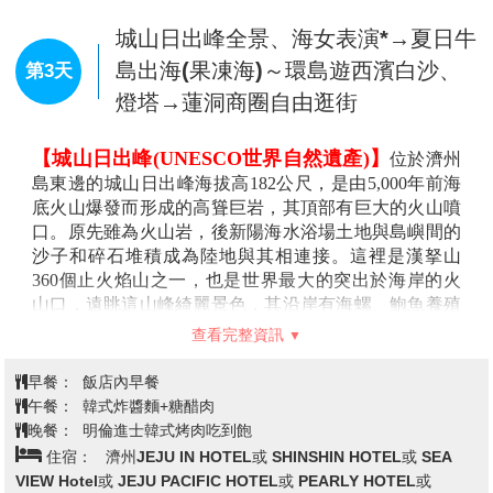
裡化身為歷史的探秘者迎接一切未知挑戰。
賞漢拏山與石頭公園之風景，一邊悠閒地在店內或戶外
查看完整資訊
【亞洲美食街】
將時尚名品購物和超級美食完美結合
享用各種咖啡或美食。
的大型商業街區，有匯聚國際一線奢侈品牌的免稅店，
【吉卜力Dotorisup橡子共和國週邊商店】
(於松堂
早餐：
飯店內早餐
還有各種頂級餐廳供應的全球特色美食。
童話村內敬請自行前往)進駐到濟州島松堂童話村內，在
午餐：
韓式豬肉壽喜燒鍋＋漢拏山炒飯+季節小菜
【賭場體驗】
內有吃角子老虎、21點、百家樂、俄羅
這裡可以看到經典卡通【龍貓】【霍爾的移動城堡】的
晚餐：
方便逛街，敬請自理
斯輪盤…等等；您可下場一試自己的好手氣。去完賭場
著名場景！更有濟州限定的周邊商品，喜歡的朋友趕緊
住宿：
濟州JEJU IN HOTEL或 SHINSHIN HOTEL或 SEA
後再去逛一下。
註：未滿18歲無法進入賭場，進賭場請攜帶護
來打卡吧！
VIEW Hotel或 JEJU PACIFIC HOTEL或 PEARLY HOTEL或
照。
【ECOLAND 歐式森林小火車】
Eco Land主題公園
PARKSIDE HOTEL或 EWHA HOTEL或同級
以1800年代蒸汽火車為原型，乘坐英國手工製作的林肯
火車乘坐火車體驗300,000坪的原始森林主題公園。擁有
豐沛地下水，具有高保溫、保濕之效果，使北方寒帶植
城山日出峰全景、海女表演*→夏日牛
物與南方熱帶植物共存生長的神秘樹林。樹林覆蓋了火
山熔岩地表，化身動植物的樂園，讓人感受到森林的偉
島出海(果凍海)～環島遊西濱白沙、
第3天
大。透過4.5公里的小火車之旅，還能觀察各種棲息在原
燈塔→蓮洞商圈自由逛街
始林內的昆蟲與動植物。
【漢拏樹木園夜市+星光公園】
漢拏樹木園露天夜市
【城山日出峰(UNESCO世界自然遺產)】
位於濟州
每天晚間六點開始營業，可以說是濟州當地小吃聚集
島東邊的城山日出峰海拔高182公尺，是由5,000年前海
地，台灣綜藝節目～綜藝玩很大也來拍攝及推薦，這邊
底火山爆發而形成的高聳巨岩，其頂部有巨大的火山噴
有各式韓式小吃，加上可愛的餐車，以及週邊點亮了星
口。原先雖為火山岩，後新陽海水浴場土地與島嶼間的
光燈泡，讓您在愉快的夜晚享用美食。
沙子和碎石堆積成為陸地與其相連接。這裡是漢拏山