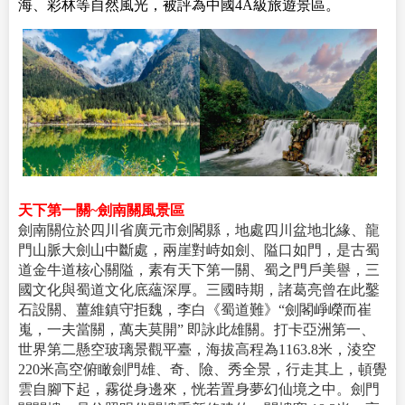
海、彩林等自然風光，被評為中國4A級旅遊景區。
天下第一關~劍南關風景區
劍南關位於四川省廣元市劍閣縣，地處四川盆地北緣、龍
門山脈大劍山中斷處，兩崖對峙如劍、隘口如門，是古蜀
道金牛道核心關隘，素有天下第一關、蜀之門戶美譽，三
國文化與蜀道文化底蘊深厚。三國時期，諸葛亮曾在此鑿
石設關、薑維鎮守拒魏，李白《蜀道難》“劍閣崢嶸而崔
嵬，一夫當關，萬夫莫開” 即詠此雄關。打卡亞洲第一、
世界第二懸空玻璃景觀平臺，海拔高程為1163.8米，淩空
220米高空俯瞰劍門雄、奇、險、秀全景，行走其上，頓覺
雲自腳下起，霧從身邊來，恍若置身夢幻仙境之中。劍門