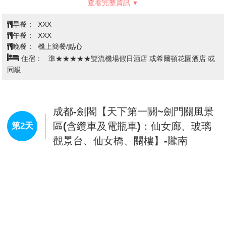
查看完整資訊
吳萬裡船」的名句。
早餐：
XXX
午餐：
XXX
晚餐：
機上簡餐/點心
住宿：
準★★★★★雙流機場假日酒店 或希爾頓花園酒店 或
同級
成都-劍閣【天下第一關~劍門關風景
區(含纜車及電瓶車)：仙女廊、玻璃
第2天
觀景台、仙女橋、關樓】-隴南