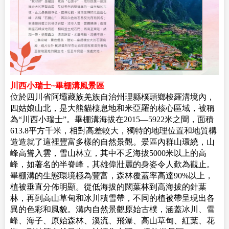
川西小瑞士~畢棚溝風景區
位於四川省阿壩藏族羌族自治州理縣樸頭鄉梭羅溝境內，
四姑娘山北，是大熊貓棲息地和米亞羅的核心區域，被稱
為“川西小瑞士”。畢棚溝海拔在2015—5922米之間，面積
613.8平方千米，相對高差較大，獨特的地理位置和地質構
造造就了這裡豐富多樣的自然景觀。景區內群山環繞，山
峰高聳入雲，雪山林立，其中不乏海拔5000米以上的高
峰，如著名的半脊峰，其雄偉壯麗的身姿令人歎為觀止。
畢棚溝的生態環境極為豐富，森林覆蓋率高達90%以上，
植被垂直分佈明顯。從低海拔的闊葉林到高海拔的針葉
林，再到高山草甸和冰川積雪帶，不同的植被帶呈現出各
異的色彩和風貌。溝內自然景觀原始古樸，涵蓋冰川、雪
峰、海子、原始森林、溪流、飛瀑、高山草甸、紅葉、花