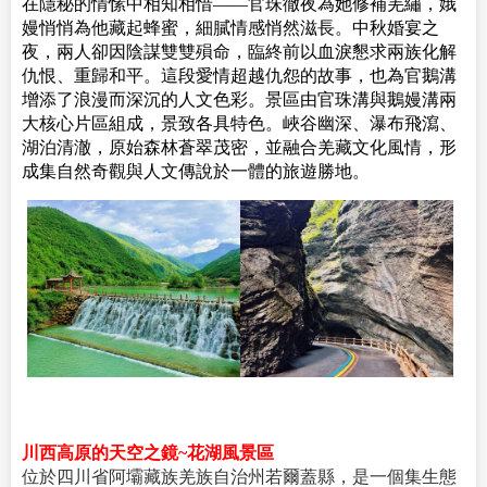
在隱秘的情愫中相知相惜——官珠徹夜為她修補羌繡，娥
嫚悄悄為他藏起蜂蜜，細膩情感悄然滋長。中秋婚宴之
夜，兩人卻因陰謀雙雙殞命，臨終前以血淚懇求兩族化解
仇恨、重歸和平。這段愛情超越仇怨的故事，也為官鵝溝
增添了浪漫而深沉的人文色彩。景區由官珠溝與鵝嫚溝兩
大核心片區組成，景致各具特色。峽谷幽深、瀑布飛瀉、
湖泊清澈，原始森林蒼翠茂密，並融合羌藏文化風情，形
成集自然奇觀與人文傳說於一體的旅遊勝地。
川西高原的天空之鏡~花湖風景區
位於四川省阿壩藏族羌族自治州若爾蓋縣，是一個集生態