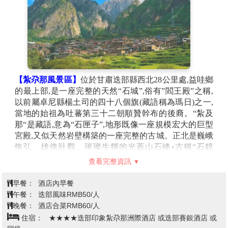
【紮尕那風景區】
位於甘肅迭部縣西北28公里處,益哇鄉
的最上部,是一座完整的天然“石城”,俗有”閻王殿”之稱,
以前屬卓尼縣楊土司的四十八個旗(藏語稱為瑪日)之一,
當地的始祖為吐蕃第三十二朝順贊幹布的後裔。“紮及
那“是藏語,意為“石匣子”,地形既像一座規模宏大的巨型
宮殿,又似天然岩壁構築的一座完整的古城。正北是巍峨
恢弘、雄偉壯觀、璀璨生輝的光蓋山石峰•古稱“石鏡
山”•因灰色岩石易反光而有其名;東邊聳峙壁立的俊俏岩
查看完整資訊
壁•淩空入雲•雲霧繚繞;南邊兩座石峰拔地而起,相時並立
成石門;再南至東哇、納加一帶•峭壁矗立•清流跌宕,水磨
早餐：
酒店內早餐
飛輪,流轉不息。山勢奇峻、景色優美,猶如一座規模宏
午餐：
迭部風味RMB50/人
大的石頭宮殿•這片世外桃源雖然早在近百年前就被洛克
晚餐：
酒店合菜RMB60/人
書為亞當和夏娃的誕生地,但至今仍是一塊處女地。
住宿：
★★★★迭部印象紮尕那洲際酒店 或迭部賽銀酒店 或