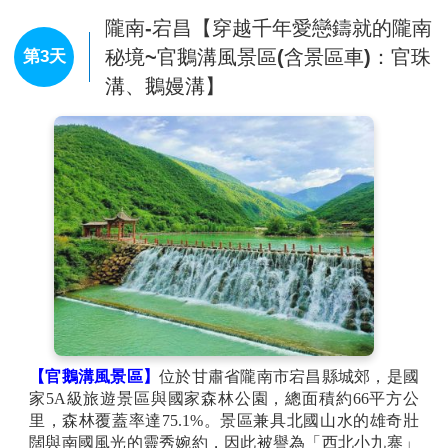
隴南-宕昌【穿越千年愛戀鑄就的隴南
秘境~官鵝溝風景區(含景區車)：官珠
第3天
溝、鵝嫚溝】
【官鵝溝風景區】
位於甘肅省隴南市宕昌縣城郊，是國
家5A級旅遊景區與國家森林公園，總面積約66平方公
里，森林覆蓋率達75.1%。景區兼具北國山水的雄奇壯
闊與南國風光的靈秀婉約，因此被譽為「西北小九寨」