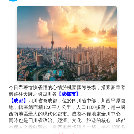
今日帶著愉快雀躍的心情於桃園國際祭場，搭乘豪華客
機飛往天府之國四川省
【成都市】
。
【成都】
四川省會成都，位於四川省中部，川西平原腹
地，轄區總面積12.6平方公里，人口1100多萬，是中國
西南地區最大的現代化都市。成都不僅地處全川中心，
同時也是四川省政治、經濟、文化、旅遊的核心，成都
不僅人文景觀豐富，自然風貌也獨具一格，早在1000多
年前的唐代，詩人就唱出了「窗含西嶺千秋雪，門泊東