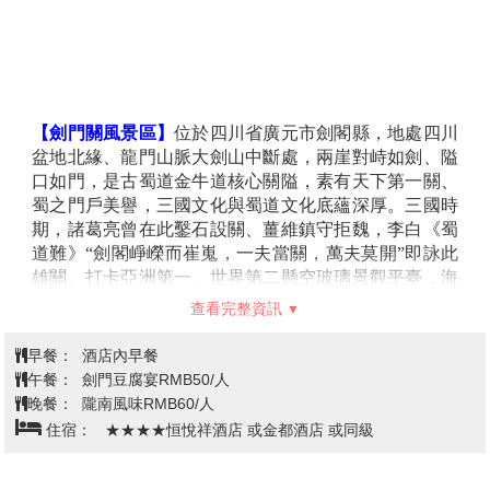
【劍門關風景區】
位於四川省廣元市劍閣縣，地處四川
盆地北緣、龍門山脈大劍山中斷處，兩崖對峙如劍、隘
口如門，是古蜀道金牛道核心關隘，素有天下第一關、
蜀之門戶美譽，三國文化與蜀道文化底蘊深厚。三國時
期，諸葛亮曾在此鑿石設關、薑維鎮守拒魏，李白《蜀
道難》“劍閣崢嶸而崔嵬，一夫當關，萬夫莫開”即詠此
雄關。打卡亞洲第一、世界第二懸空玻璃景觀平臺，海
拔高程為1163.8米，淩空220米高空俯瞰劍門雄、奇、
查看完整資訊
險、秀全景，行走其上，頓覺雲自腳下起，霧從身邊
來，恍若置身夢幻仙境之中。劍門關關樓，是仿照明代
早餐：
酒店內早餐
關樓重新修建的。關樓寬 18.3米、高19.61米、深17.7
午餐：
劍門豆腐宴RMB50/人
米，全木結構，氣勢恢宏，俯瞰大劍山峽谷，盡覽雄關
晚餐：
隴南風味RMB60/人
天險氣勢。
住宿：
★★★★恒悅祥酒店 或金都酒店 或同級