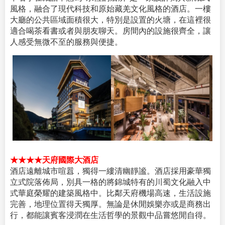
風格，融合了現代科技和原始藏羌文化風格的酒店。一樓
大廳的公共區域面積很大，特別是設置的火塘，在這裡很
適合喝茶看書或者與朋友聊天。房間內的設施很齊全，讓
人感受無微不至的服務與便捷。
★★★★天府國際大酒店
酒店遠離城市喧囂，獨得一縷清幽靜謐。酒店採用豪華獨
立式院落佈局，別具一格的將錦城特有的川蜀文化融入中
式華庭榮耀的建築風格中。比鄰天府機場高速，生活設施
完善，地理位置得天獨厚。無論是休閒娛樂亦或是商務出
行，都能讓賓客浸潤在生活哲學的景觀中品嘗悠閒自得。