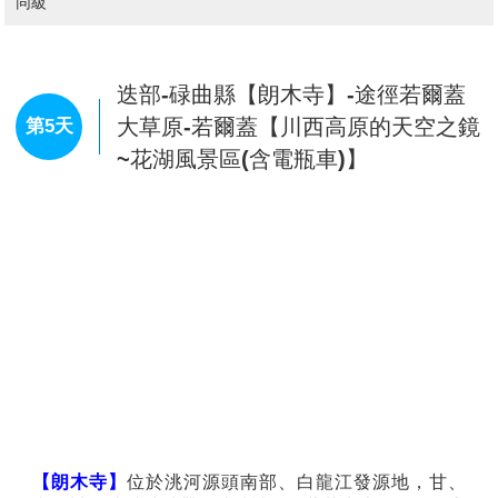
同級
迭部-碌曲縣【朗木寺】-途徑若爾蓋
大草原-若爾蓋【川西高原的天空之鏡
第5天
~花湖風景區(含電瓶車)】
【朗木寺】
位於洮河源頭南部、白龍江發源地，甘、