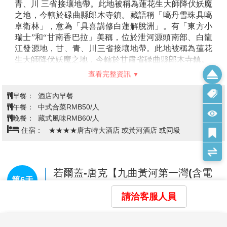
青、川 三省接壤地帶。此地被稱為蓮花生大師降伏妖魔
之地，今轄於碌曲縣郎木寺鎮。藏語稱「噶丹雪珠具噶
卓衛林」，意為「具喜講修白蓮解脫洲」。有「東方小
瑞士”和“甘南香巴拉」美稱，位於泄河源頭南部、白龍
江發源地，甘、青、川三省接壤地帶。此地被稱為蓮花
生大師降伏妖魔之地，今轄於甘肅省碌曲縣郎木寺鎮。
【若爾蓋大草原】
位於四川省阿壩藏族羌族自治州若爾
查看完整資訊
蓋縣，是中國第二大草原，海拔高度在3300米至3600米
之間，平均海拔3400米以上，屬典型的丘狀高原。這裡
早餐：
酒店內早餐
的氣候比較寒冷，年平均氣溫約為0℃-2℃，年降水量約
午餐：
中式合菜RMB50/人
為600-700毫米。冬季嚴寒，夏季涼爽，春秋短，日照充
晚餐：
藏式風味RMB60/人
足，晝夜溫差大。也被稱為松潘高原，草原不僅是自然
住宿：
★★★★唐古特大酒店 或黃河酒店 或同級
景觀的寶庫，還承載著豐富的歷史和文化。這裡是多個
民族的交匯地，特別是藏族文化在這裡尤為濃厚。
【花湖風景區】
位於四川省阿壩藏族羌族自治州若爾蓋
縣，是一個集生態旅遊、民俗體驗和科普教育為一體的
若爾蓋-唐克【九曲黃河第一灣(含電
第6天
特色自然觀光旅遊區。該景區占地面積約30000平方公
動扶梯)、觀賞日落(視天氣)】-馬爾康
里，海拔高度約3468米，景色以大片的草原、遼闊的湖
請洽客服人員
面和豐富的生態資源著稱，在這裡觀賞到成群的水鳥、
豐富的水草以及悠閒吃草的牛羊。此外這裡是觀看中國
一級保護動物黑頸鶴的絕佳地點，更是一個美麗的高寒