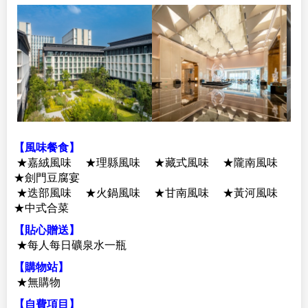
【風味餐食】
★嘉絨風味 ★理縣風味 ★藏式風味 ★隴南風味
★劍門豆腐宴
★迭部風味 ★火鍋風味 ★甘南風味 ★黃河風味
★中式合菜
【貼心贈送】
★每人每日礦泉水一瓶
【購物站】
★無購物
【自費項目】