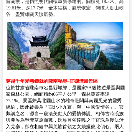
關關樓，是仿照明代關樓重新修建的。關樓寬 18.3米、高
19.61米、深17.7米，全木結構，氣勢恢宏，俯瞰大劍山峽
谷，盡覽雄關天險氣勢。
穿越千年愛戀鑄就的隴南秘境~官鵝溝風景區
位於甘肅省隴南市宕昌縣城郊，是國家5A級旅遊景區與國
家森林公園，總面積約66平方公里，森林覆蓋率達
75.1%。景區兼具北國山水的雄奇壯闊與南國風光的靈秀
婉約，因此被譽為「西北小九寨」與「中國愛情谷」。官
鵝溝之名，源自一段淒美動人的愛情傳說。相傳古時氐族
與羌族為爭奪草原而戰，氐族首領達嘎之子官珠為復仇潛
入羌寨，卻在相處中與羌族首領之女娥嫚彼此傾心。兩人