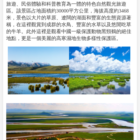
旅遊、民俗體驗和科普教育為一體的特色自然觀光旅遊
區。該景區占地面積約30000平方公里，海拔高度約3468
米，景色以大片的草原、遼闊的湖面和豐富的生態資源著
稱，在這裡觀賞到成群的水鳥、豐富的水草以及悠閒吃草
的牛羊。此外這裡是觀看中國一級保護動物黑頸鶴的絕佳
地點，更是一個美麗的高寒濕地生物多樣性保護區。