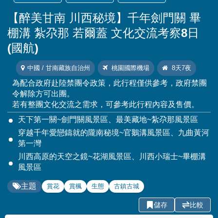
【醉美甘南 川西秘境】千年劍門關 畢
棚溝 紮尕那 若爾蓋 文化交流考察8日
(國航)
中國 / 甘南藏族自治州
桃園國際機場
8天7夜
為配合政府赴陸禁團令政策，此行程僅供參考，政府禁團
令解除方可出團。
若有整團文化交流之需求，可參考此行程內容及售價。
天下第一關~劍門關風景區、最美藏地~紮尕那風景區
穿越千年愛戀鑄就的隴南秘境~官鵝溝風景區、九曲黃河
第一灣
川西高原的天空之鏡~花湖風景區、川西小瑞士~畢棚溝
風景區
主題
賞花
賞楓
生態
古鎮古城
儲存
比較