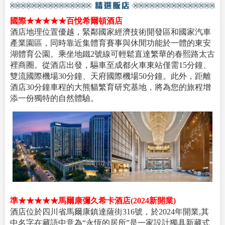
國際★★★★★百悅希爾頓酒店
酒店地理位置優越，緊鄰國家經濟技術開發區和國家汽車
產業園區，同時靠近集體育賽事與休閒功能於一體的東安
湖體育公園。乘坐地鐵2號線可輕鬆直達繁華的春熙路太古
裡商圈。從酒店出發，驅車至成都火車東站僅需15分鐘、
雙流國際機場30分鐘、天府國際機場50分鐘。此外，距離
酒店30分鐘車程的大熊貓繁育研究基地，將為您的旅程增
添一份獨特的自然體驗。
準★★★★★馬爾康彌久希卡酒店(2024新開業)
酒店位於四川省馬爾康鎮達薩街316號，於2024年開業,其
中名字在藏語中意為“永恆的居所”是一家設計獨具新藏式