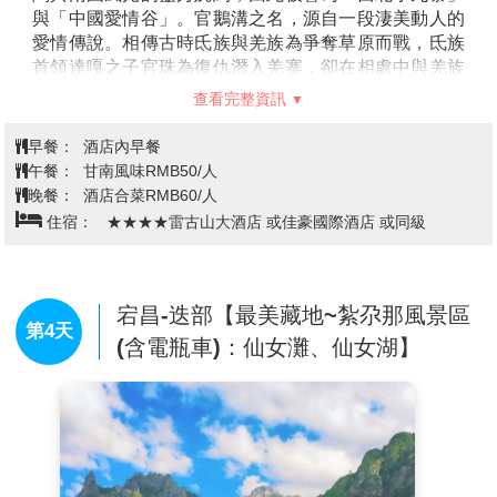
與「中國愛情谷」。官鵝溝之名，源自一段淒美動人的
愛情傳說。相傳古時氐族與羌族為爭奪草原而戰，氐族
首領達嘎之子官珠為復仇潛入羌寨，卻在相處中與羌族
首領之女娥嫚彼此傾心。兩人在隱秘的情愫中相知相惜
查看完整資訊
——官珠徹夜為她修補羌繡，娥嫚悄悄為他藏起蜂蜜，
細膩情感悄然滋長。中秋婚宴之夜，兩人卻因陰謀雙雙
早餐：
酒店內早餐
殞命，臨終前以血淚懇求兩族化解仇恨、重歸和平。這
午餐：
甘南風味RMB50/人
段愛情超越仇怨的故事，也為官鵝溝增添了浪漫而深沉
晚餐：
酒店合菜RMB60/人
的人文色彩。景區由官珠溝與鵝嫚溝兩大核心片區組
住宿：
★★★★雷古山大酒店 或佳豪國際酒店 或同級
成，景致各具特色。峽谷幽深、瀑布飛瀉、湖泊清澈，
原始森林蒼翠茂密，並融合羌藏文化風情，形成集自然
奇觀與人文傳說於一體的旅遊勝地。
宕昌-迭部【最美藏地~紮尕那風景區
第4天
(含電瓶車)：仙女灘、仙女湖】