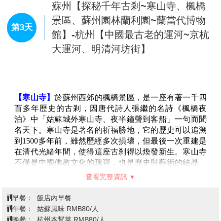
【陸家嘴金融區(車遊)】
位於上海浦東，與浦西外灘隔
江相望，是中國唯一以“金融貿易”命名的國家級開發
區。這裡不僅是上海國際金融中心、貿易中心和航運中
心的核心區域，也是中國金融市場體系最完備、金融交
易最活躍、金融機構最集聚、國際化水準最高的金融產
業高地。陸家嘴的四大標誌性建築：東方明珠(468米)、
上海中心大廈(632米)、金茂大廈(420.5米)和上海環球金
融中心(492米)。
查看完整資訊
【滬上第一名園-張園】
起名為“張氏味蓴園”，俗稱張家
花園，被譽為“滬上第一名園”。地處上海市中心的張
早餐：
飯店內早餐
園，至今已有 140 年的歷史，是上海現存規模最大、保
午餐：
上海本幫菜 RMB80/人
存最完整、建築風格最豐富的石庫門建築群，不僅僅是
晚餐：
吳宮禦宴 RMB350/人
海派建築的縮影，更是老上海繁茂與熱血的見證。隨著
住宿：
準★★★★★蘇州吳中希爾頓花園酒店 或環秀湖諾富
時間的推移，張園失去了往日的風光，成為了無數平民
特酒店 或同級
百姓的家。如今，張園作為一處有歷史紀念意義的場
所，經過整修維護開發後光彩重現，再次成為上海灘一
處耀眼的打卡地。這座融合了海派文化與國際時尚、傳
統與現代的石庫門街區，承載著上海城市文化的記憶，
蘇州【探秘千年古剎~寒山寺、楓橋
展現了上海建築風格和工藝的形成，折射出上海都市生