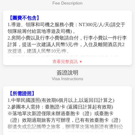
拂過臨水木居，又穿過小石板橋，拖著水痕漸行漸近，
后，均無退票價值；如遇疾病因素無法搭乘可提供醫療
或者盛大節慶，水上集市的物資都會相應調整。
又漸行漸遠，仿佛無聲地吟著一首悠揚的詩。碧玉般的
診斷證明，本公司協助申請退票，是否能退票以航空公
【昭明書院】
是位於烏鎮西柵景區的半回廊二層硬山式
水面上立著小小的木船，小小的木船上盛著小小的人。
司認定和實際退下費用為準；此點基于航空公司之規
古建築群，得名于南朝梁昭明太子蕭統曾在此築館讀書
搖櫓人站在船尾，時不時呼著應景的號子；遊人坐在船
定，故請接受再報名，敬請見諒！
的史實。現存建築群坐北朝南，主體包括圖書館、校文
艙裡，透過小小的木窗看向外面。岸上的人在看船，船
2.若因不可抗力因素/航空公司變動航班時間/景區臨時關
台及園林景觀，正門保留明代萬曆年間"六朝遺勝"石牌
查看完整資訊
也看著岸，所以搖曳著的不只是船，仿佛河道、房屋、
閉等，造成團體在行進時行程先後順序調整或更改調整
坊，題刻"梁昭明太子同沈尚書讀書處"，1981年列為縣
樹木，整個世界都在搖曳著，隨著搖櫓人手中的船櫓一
行程，將盡力忠於原行程內容，敬請見諒。
費用說明
級文物保護單位。
起。置身船上，你大概可以真正體會到王維“舟行碧波
3.以上行程順序僅供參考，實際行程順序以當地旅行社為
Fee Description
【烏鎮老郵局】
始建於清光緒二十九年(1903年)，前身
上，人在畫中游”的閒情逸致，而王秋實所作的“咿呀咿
準
。
為光緒十七年(1891年)設立的老協興民信局，磚瓦結構
呀搖搖晃……”的古味小調也將隨著搖櫓輕擺而躍然心
4.報名預購作業金/訂金NT$10000/人。
搭配西式鐵門的設計風格與江南水鄉傳統民居形成鮮明
【團費包含】
上。
5.在網路上完成報名動作，只是完成預定手續，並不保證
對比。郵局現存清代郵差服飾、郵傳部公事封等歷史文
1.住宿:全程入住正規涉外標準酒店(二人一室)。
【烏鎮特色下午茶】
烏鎮枕水度假酒店的特色下午茶，
一定有團位，尚需待客服人員確認後方可確定。
物，仍保留信件寄送功能並提供"郵政慢遞"服務，最長
2.用餐:如行程所標示。
供應場地為酒店枕水茶吧或臨水露臺，茶吧中式復古裝
6.中國大陸地區每年4、5月及10、11月季節交替期間，氣
可寄存15年信件 。
3.兩地機場稅及燃油附加費。
修，露臺直面河道古宅，環境清幽。茶飲種類豐富烏鎮
溫約13-22攝氏度，晝夜溫差大；酒店須配合政府環保節
【三寸金蓮館】
是一個以纏足為主題的歷史博物館，該
4.
行李:每位旅客可享有免費托運行李往返各1件23KG，
本地桑葉茶、杭白菊茶或老白茶、碧螺春等，水鄉特色
能政策，於此期間僅提供送風模式，無法提供冷氣；一
館通過展覽全國各地不同類型的小鞋、裹腳用具、真實
手提行李往返各1件5KG。
糕點或西式甜點等江南小吃。遊客可邊品茶點，邊聽搖
般冷氣開放時間為5月底至9月底，具體時間以各酒店實
的歷史圖片和詳實的圖文說明，展示了中國女性在舊中
5.保險: 新台幣250萬旅遊責任險暨新台幣20萬意外醫療險
櫓船槳聲，感受水鄉意境。
際狀況為主，造成不便，請見諒！
查看完整資訊
國被畸形美所綁架的歷史，揭示了封建勢力對女性的壓
(旅客未滿15歲或70歲以上，依法限制最高新台幣250萬旅
註：1.入住烏鎮西柵景區飯店是由烏鎮景區統一安排，皆是同級，請
【作業規定】
迫和摧殘。參觀該館不僅可以讓人們瞭解歷史，還能銘
行業責任險)。
費用不包含
見諒！
1.團體報名確認後請繳交訂金。如個人因素無法成行取消
記封建勢力對女性的慘無人道的壓迫，領悟近代革命解
Fee Description
2.如遇週末(週五和週六)入住烏鎮西柵，房費會增加台幣1000元/人，
當團行程，訂金無法退回。團體機票需團體去團體回，
放的重大意義，鼓舞人們為男女平等而不懈鬥爭。