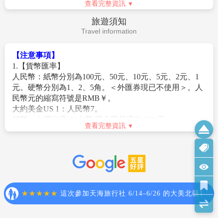
故會調整入住烏鎮西柵的行程順序，原行程景點不會減少，請見諒！
無法更改回程。
【新場古鎮】
位於上海浦東新區，2008年獲評中國歷史
【團費不包含】
2.團體機票(含燃油附加稅)一經開票後，均無退票價值，
文化名鎮。古鎮因鹽而生，始于北宋，宋、元、明三代
1.導遊、領隊和司機之服務小費：NT300元/人/天(請交于
此點基於航空公司之規定，敬請見諒。
是浦東最繁華之地。鎮內有15萬平方米成片古建築，
領隊統籌付給當地導遊及司機) 。
3.此團型使用團體機位，航班不可指定、不可延回、不可
呈“十字街、井字河”水鄉風貌和“前店中宅、跨河後花
2.房間小費以及行李小費敬請自付，行李小費以一件行李
更改進出點、不可指定座位；特殊餐食及需求請提早告
園”佈局，現有81處區級以上文物保護單位。這裡是
計算，提送一次建議人民幣5元/件，入住及離開酒店共2
知客服人員，以便作業。
《色概晼n拍攝地，第一樓茶園曾是鹽業重鎮社交場，
次提送，建議人民幣10元/件。
4.本行程交通、住宿、觀光點絕對以最順暢之遊程作為安
也是地下黨秘密聯絡點。
3.護照及新辦卡式電子臺胞證費用(費用請洽服務人員)
排，若遇特殊狀況如交通阻塞、觀光點休假、住宿飯店
整理行囊前往機場，辦理出境手續後，搭乘豪華客機返
查看完整資訊
4.旅遊平安保險及旅遊不便險等其他私人保險項目。
調整及其他不可抗拒之因素，或因飛機起降的時間、轉
回桃園，平平安安、快快樂樂地歸向闊別多日的家園，
5.行程表上未註明之各項開銷，建議、自費或自由活動所
機點、進出點調整，行程因此可能會有所更動，本公司
簽證說明
結束這次愉快的江南之旅。
衍生之任何費用。
保有變更行程之權利。
Visa Instructions
6.純係私人之消費：如行李超重費、飲料酒類、洗衣、電
5.航空公司保留航班時間調整及變更之權利。
話、床頭與行李等禮貌性質小費及私人交通費。
6.本行程團費所含景點門票均已分攤老人/小孩等優待票
【所需證照】
7.團體旅責險不包含當地染疫後的所有醫療費用。
差價，亦不另行退還差價，敬請見諒！
1.中華民國護照(有效期6個月以上,以返回日計算之)
7.請務必於起飛前3小時抵達機場辦理登機手續，逾時關
2.參團本人需持：臺胞證/卡 (返國日計算起有效期)
櫃旅客需自行負責。
※落地單次新證僅限未辦過臺胞卡（證）或臺胞卡
8.逢旺季或客滿，航空公司要求提早開立機票，繳交尾款
（證）效期過期旅客方可辦理，已有有效臺胞卡（證）
時間將依航空公司規定辦理，不便之處敬請見諒！
卻遺失或忘記攜帶之旅客，辦理單次落地新證有遭到公
9.正確行程內容、順序、班機時間、降落城市以及住宿飯
安單位刁難或拒絕之可能，不建議採用此方式。
查看完整資訊
店，請以行前旅遊手冊之行程表或說明會資料為準
※單次落地台胞，則依各地區機場業務不同，不一定開
10.行程及餐食將會視情況（如季節、預約狀況、觀光地