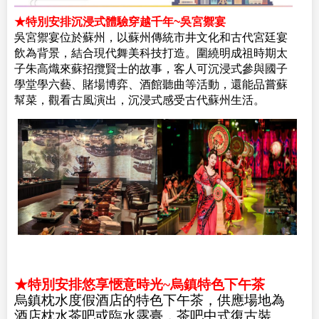
★特別安排沉浸式體驗穿越千年~吳宮禦宴
吳宮禦宴位於蘇州，以蘇州傳統市井文化和古代宮廷宴
飲為背景，結合現代舞美科技打造。圍繞明成祖時期太
子朱高熾來蘇招攬賢士的故事，客人可沉浸式參與國子
學堂學六藝、賭場博弈、酒館聽曲等活動，還能品嘗蘇
幫菜，觀看古風演出，沉浸式感受古代蘇州生活。
★特別安排悠享愜意時光~烏鎮特色下午茶
烏鎮枕水度假酒店的特色下午茶，供應場地為
酒店枕水茶吧或臨水露臺，茶吧中式復古裝