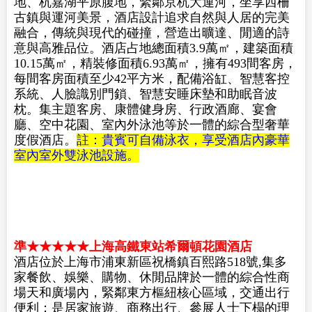
頂級奢華★★★★★★烏鎮堤上度假酒店
酒店位於浙江省桐鄉市，地處江浙滬“金三角”之
地、杭嘉湖平原腹地，緊鄰京杭大運河，坐享西柵
古鎮與運河美景，酒店設計追求自然與人居的完美
融合，傳統與現代的碰撞，營造出曠達、閒適的詩
意與高雅品位。酒店占地總面積3.9萬㎡，建築面積
10.15萬㎡，精裝修面積6.93萬㎡，擁有493間客房，
每間客房面積至少42平方米，配備浴缸、智慧客控
系統、人臉識別門鎖、智慧安睡床墊和助眠音波
枕。集主題客房、康體健身房、行政酒廊、宴會
廳、空中花園、室內外泳池等於一體的綜合型奢華
度假酒店。
註：貴賓可自備泳衣，享受酒店內豪華
室內室外雙泳池設施。