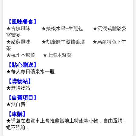
準★★★★★蘇州吳中希爾頓花園酒店
酒店位於蘇州南部“一核四城”吳中太湖新城中央商
務區，毗鄰東太湖，氣質純然的蘇州吳中希爾頓花
園酒店擁有客房多間，每間客房均採用現代化設
計，以蘇州園林作為主要出發點，選用蘇州市花
——桂花做基本元素，呼應“花園酒店”的“花”，輔
助蘇州園林較有代表性的虎丘為“園”，形成蘇州吳
中希爾頓花園獨有的特色和魅力。房間配有國際衛
星頻道的55寸電視、無線互聯網、人體工學座椅、
豪華淋浴等。