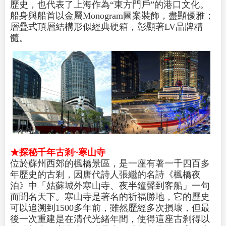
歷史，也代表了上海作為“東方門戶”的港口文化。
船身與船首以金屬Monogram圖案裝飾，盡顯優雅；
層疊式頂層結構形似經典硬箱，彰顯著LV品牌精
髓。
★探秘千年古剎~寒山寺
位於蘇州西郊的楓橋景區，是一座有著一千四百多
年歷史的古剎，因唐代詩人張繼的名詩《楓橋夜
泊》中「姑蘇城外寒山寺、夜半鐘聲到客船」一句
而聞名天下。寒山寺是著名的祈福勝地，它的歷史
可以追溯到1500多年前，雖然歷經多次損壞，但最
後一次重建是在清代光緒年間，使得這座古刹得以