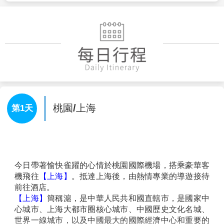
【
風味餐食】
★古鎮風味 ★接機水果+生煎包 ★沉浸式體驗吳
宮禦宴
★姑蘇風味 ★胡慶餘堂滋補藥膳 ★烏鎮特色下午
茶
★杭州本幫菜 ★
上海本幫菜
【貼心贈送】
★每人每日礦泉水一瓶
【購物站】
★無購物站
【自費項目】
★無自費
【車購】
★導遊在遊覽車上會推薦當地土特產等小物，自由選購，
絕不強迫！