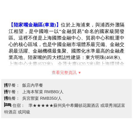
查看完整資訊
的繁華、魔幻國際化大都市。上海不僅是長江三角洲的
核心城市，更是中國的經濟、金融、貿易、航運中心。
早餐：
XXX
午餐：
XXX
晚餐：
機上簡餐/點心 生煎包+水果(每人1份)
住宿：
準★★★★★上海高鐵東站希爾頓花園酒店(2025全新
開幕) 或溫德姆花園酒店 或同級
上海【陸家嘴金融區(車遊)、滬上第
一名園~張園、網紅打卡全球最大~星
巴克旗艦店(特別贈送每人一杯咖
啡)、網紅打卡上海最新地標~LV巨輪
第2天
路易號(外觀)、外灘萬國建築博覽】-
蘇州【盤門三景、特別安排沉浸式體
驗穿越千年~吳宮禦宴】