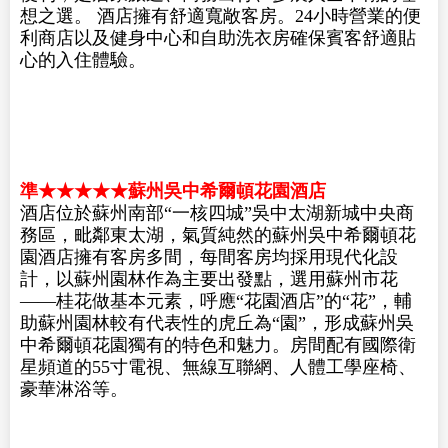
準★★★★★上海高鐵東站希爾頓花園酒店
酒店位於上海市浦東新區祝橋鎮百熙路518號,集多
家餐飲、娛樂、購物、休閒品牌於一體的綜合性商
場天和廣場內，緊鄰東方樞紐核心區域，交通出行
便利；是居家旅遊、商務出行、參展人士下榻的理
想之選。 酒店擁有舒適寬敞客房。24小時營業的便
利商店以及健身中心和自助洗衣房確保賓客舒適貼
心的入住體驗。