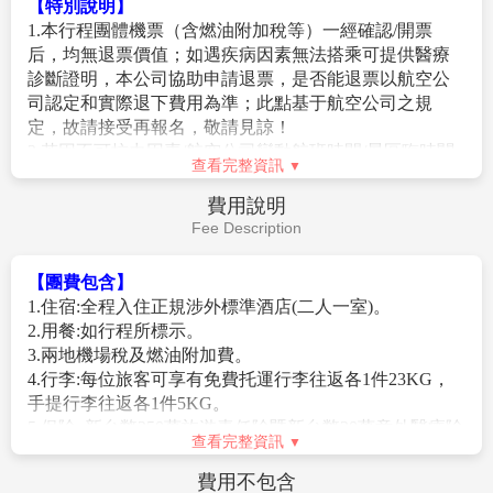
【敘昌醬園】
建於清鹹豐九年(1859年)，是烏鎮有史以
豪宅”。建築用紫檀、金絲楠木等高檔木材，飾有磚
來早的醬園。一走進醬園的院子，就能聞到一股濃鬱的
雕、木雕等工藝，分東部生活區、中部待客區和西部休
醬菜香味，滿院子青灰色的醬缸上扣著竹編的大斗笠，
閒區，有轎廳、楠木廳、百獅樓、芝園等景點，芝園以
是攝影師鏡頭下敘昌醬園的標準照。古老的傳統釀制方
山水為主題，是故居精華所在。
法、有自己品牌的作坊、一排排露天的醬缸，大概是敘
【烏鎮西柵景區】
位於浙江省嘉興的烏鎮，是江南著名
昌吸引遊人眼球的地方。醬缸的身上印有“敘昌醬
古鎮之一，素有“魚米之鄉，絲綢之府”之稱，被譽為“中
園”、“鹹豐九年”的字樣，更讓人能感受到這裡的百年歷
國最後的枕水人家”。以原汁原味的水鄉風貌和千年積
史。作坊前的商店中，能買到敘昌醬園的豆瓣醬、醬
查看完整資訊
澱的文化底蘊成為江南古鎮中的佼佼者，是一個5A級景
油、醬菜等特產，價格不算太貴，醬油大概一二十元一
區。十字形的內河水系將全鎮劃分為東南西北四個區
瓶，帶點回去做調料，或者送親友都是不錯的選擇。
早餐：
飯店內早餐
塊，人稱東南西北四柵。最早開發的是東柵，而比東柵
【烏鎮染坊】
烏鎮西柵景區的“草木本色”染坊就是一家
午餐：
古鎮風味 RMB80/人
大三四倍的西柵景區，卻真是能帶給人們一番“全新”的
以傳統草木染色作為特色的作坊，始建于宋代，傳承至
晚餐：
機上簡餐/點心
古鎮遊體驗，這種“新鮮”的感受不僅在於白天觀光，更
今是非遺藍印花布的原產地之一。染坊以植物作為染
住宿：
溫暖的家
在於流光西柵景區占地4.92平方公里，縱橫交叉河道
料，主要從事藍印花布和彩色紮染的製作。藍印花布被
9000多米，環境優美，有古橋72座，景區內保存有精美
歲月溫柔的眷顧著，時間越長反而越顯氣度，沒有任何
的明清建築25萬平方米，橫貫景區東西的西柵老街長度
垂暮之氣。
作業規定
達1.8公里，兩岸臨河水閣綿延1.8公里餘。用“和諧”來形
【烏鎮水上市場】
是一個以貨船、農家船和新鮮農產
Operation Rules
容西柵是最確切的。西柵由12座小島組成，70多座小橋
品、農用物資為主體的水上交易集市。正是水鄉人
將這些小島串連在一起，河流密度和石橋數量均為全國
民“傍河成埠，因水成市”的一個真實寫照。這種形態的
古鎮之最。
【特別說明】
集市，隨著水鄉古鎮特有的風貌和充沛的水系應運而
【大搖櫓船】
白牆黛瓦，綠石青階，搖櫓船輕卷漣漪，
1.本行程團體機票（含燃油附加稅等）一經確認/開票
生，是烏鎮人生活貿易中最重要的組成部分。逢年過節