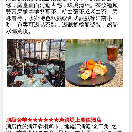
修，露臺直面河道古宅，環境清幽。茶飲種類
豐富烏鎮本地桑葉茶、杭白菊茶或老白茶、碧
螺春等，水鄉特色糕點或西式甜點等江南小
吃。遊客可邊品茶點，邊聽搖櫓船槳聲，感受
水鄉意境。