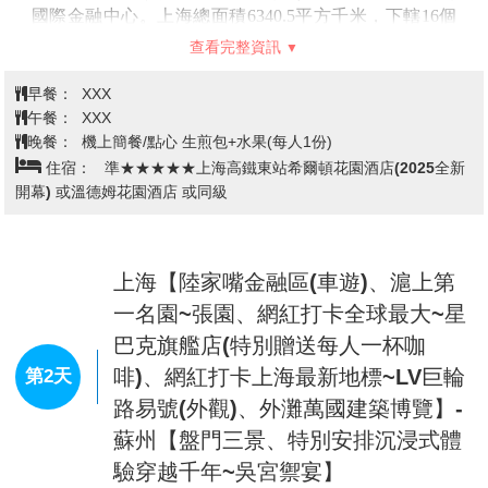
桃園/上海
第1天
今日帶著愉快雀躍的心情於桃園國際機場，搭乘豪華客
機飛往
【上海】
。抵達上海後，由熱情專業的導遊接待
前往酒店。
【上海】
簡稱滬，是中華人民共和國直轄市，是國家中
心城市、上海大都市圈核心城市、中國歷史文化名城、
世界一線城市，以及中國最大的國際經濟中心和重要的
國際金融中心。上海總面積6340.5平方千米，下轄16個
區、106個鎮。上海是一座充滿著東方魅力與現代氣息