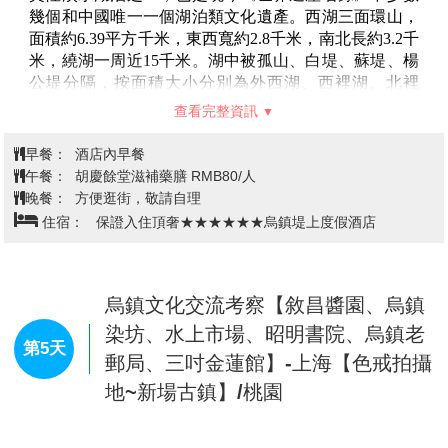
店 或臨平溫德姆酒店 或同級
成於20世紀初至20世紀30年代，代表著當時世界建築設
載了無數人的信仰與希望。無論你是尋求心靈的寧靜，
計和施工技術的一流水準。 上海外灘建築群是上海歷史
還是想要深入瞭解中國的佛教文化，寒山寺都是一個不
文化和美學價值最高的近代建築群體，有“萬國建築博
可多得的好去處。
覽會”之譽。主要建築有匯中飯店大樓、東方匯理銀行
【楓橋景區】
杭州【漫步西湖景區、西湖秘境~浴
位於蘇州，涵蓋寒山古寺、江楓古橋、鐵
大樓、上海總會大樓、亞細亞大樓、怡和洋行大樓、
鈴古關、楓橋古鎮和古運河“五古”特色。楓橋舊名“封
鵠灣、胡雪岩故居】-烏鎮文化交流考
豐銀行大樓、江海關大樓、沙遜大廈、百老匯大廈、中
橋”，因漕運夜間封橋得名，後訛為“楓橋”，現橋為花崗
國銀行大樓。 上海外灘是上海城市的象徵，承載著上海
察【大搖櫓船進古鎮、特別安排悠享
石單孔半圓石拱橋。江村橋建于唐代，清康熙年間重
自清道光二十三年(1843年)開埠以來的歷史，濃縮了代
愜意時光~烏鎮特色下午茶、欣賞璀
建。楓橋古鎮保持粉牆黛瓦、石板街道的古樸風貌，兩
第4天
表百年中國政治、經濟、文化的變遷。
條工藝古街交會於鐵鈴關，是遊客觀光、購物、休憩的
璨水鄉夜景、入住烏鎮西柵景區(貴賓
【盤門三景】
位於江蘇蘇州，是指吳門橋、盤門水陸城
好去處。
門和瑞光塔。吳門橋始建於北宋，現橋為同治時期重
可自備泳衣，享受酒店內豪華室內室
【蘇州園林蘭莉園】
是以蘇州園林的建築⻛格為主，青
建，是蘇州現存最高的單孔石拱古橋。盤門是春秋“闔
外雙泳池設施)】
磚黛瓦、亭臺樓閣。園內湖⽯假山，錯落有致，既有清
閭大城”八大城門之一，水陸兩門並列，設甕城和暗
新秀雅、臨水而築的如蘭榭，⼜有⻛格現代的3層新樓
道，是全國重點文物保護單位。瑞光塔始建於三國，北
建築。
宋重建，為七級八面樓閣式塔，塔內曾發掘出真珠舍利
【蘭當代博物館】
坐落於蘭莉園內，蘭莉園曾是蘇州巨
寶幢等國寶。
賈、刺繡世家韓希孟的故居，種植了30 年以上的玉蘭花
【沉浸式體驗吳宮禦宴】
位於蘇州，以蘇州傳統市井文
【西湖】
位於浙江省杭州市西面，是中國國家重點風景
和茉莉花古樹而得名，歷代皆為民間蘇繡研習所。
化和古代宮廷宴飲為背景，結合現代舞美科技打造。圍
名勝區和中國十大風景名勝之一，是中國大陸主要的觀
【京杭大運河】
是一條貫穿南北的河流，它為古代的經
繞明成祖時期太子朱高熾來蘇招攬賢士的故事，客人可
賞性淡水湖泊之一，也是現今《世界遺產名錄》中少數
濟、交通提供了巨大幫助，至今仍發揮著重要作用。春
沉浸式參與國子學堂學六藝、賭場博弈、酒館聽曲等活
幾個和中國唯一一個湖泊類文化遺產。西湖三面環山，
秋時期，吳國為伐齊國而開鑿了邗溝。後來，楊廣又繼
動，還能品嘗蘇幫菜，觀看古風演出，沉浸式感受古代