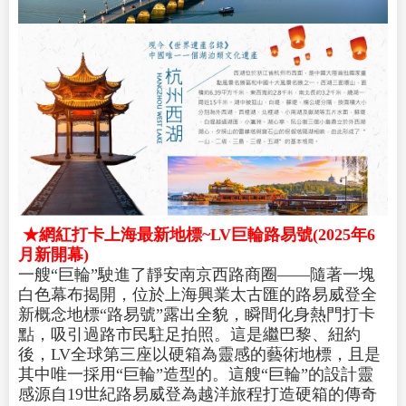
★網紅打卡上海最新地標~LV巨輪路易號(2025年6
月新開幕)
一艘“巨輪”駛進了靜安南京西路商圈——隨著一塊
白色幕布揭開，位於上海興業太古匯的路易威登全
新概念地標“路易號”露出全貌，瞬間化身熱門打卡
點，吸引過路市民駐足拍照。這是繼巴黎、紐約
後，LV全球第三座以硬箱為靈感的藝術地標，且是
其中唯一採用“巨輪”造型的。這艘“巨輪”的設計靈
感源自19世紀路易威登為越洋旅程打造硬箱的傳奇