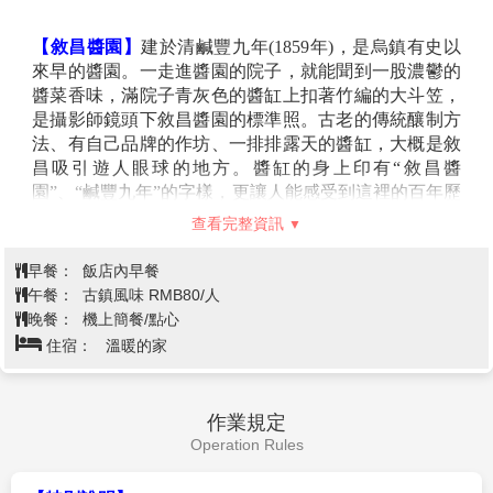
面積約6.39平方千米，東西寬約2.8千米，南北長約3.2千
續開鑿貫通，它的起點在杭州，終點在北京。京杭大運
蘇州生活。
米，繞湖一周近15千米。湖中被孤山、白堤、蘇堤、楊
河距今有2500多年的歷史了，全長也達到了1794km。它
公堤分隔，按面積大小分別為外西湖、西裡湖、北裡
是流動的文化、管理的奇跡，2014年還被列入世界遺產
湖、小南湖及嶽湖等五片水面，蘇堤、白堤越過湖面，
查看完整資訊
名錄。京杭大運河被單威譽為“工程的奇跡、文化的奇
小瀛洲、湖心亭、阮公墩三個小島鼎立於外西湖湖心，
跡，是因為他在中國古代文化和經濟中扮演了至關重要
夕照山的雷峰塔與寶石山的保俶塔隔湖相映，由此形成
早餐：
酒店內早餐
的角色。他是古代勞動人民智慧的結晶，是世界上里程
了“一山、二塔、三島、三堤、五湖”的基本格局。
註：杭
午餐：
胡慶餘堂滋補藥膳 RMB80/人
最長也是最古老的運河之一，更是中國文化地位的象
州西湖景區常有不定期性交通管制，大型遊覽車無法入內，團體如遇
晚餐：
方便逛街，敬請自理
徵。
此狀況，以當地公交車接駁替代，敬請貴賓見諒！
住宿：
保證入住頂奢★★★★★★烏鎮堤上度假酒店
【明清河坊街】
自古就是杭州的商業中心，舊時，與中
【浴鵠灣】
位於「西湖三堤」的楊公堤西面，是一座園
山中路相交的“清河坊四拐角”，曾經分別為孔鳳春香粉
林式景區，浴鵠灣也有悠久歷史，始建於宋代，現存武
店、宓大昌煙店、萬隆火腿莊、張允升帽莊四家名店各
狀元坊、子久草堂、霽虹橋、先賢堂等古跡，可謂集山
居一角，成為當時遠近聞名的所在。杭州聞名的“五
烏鎮文化交流考察【敘昌醬園、烏鎮
水風光與中國文化景觀於一體。浴鵠灣最著名的霽虹
杭”(杭剪、杭扇、杭粉、杭煙、杭線)就出於此。河坊街
橋，是一座典型江南水鄉風格的石拱橋，白牆黑瓦，木
染坊、水上市場、昭明書院、烏鎮老
為杭州歷史文化街區，街上最具影響的有胡雪岩故居和
第5天
石相間，與園內各景觀隔水相望，成為遊客拍照打卡的
朱炳仁銅雕藝術博物館，成為此街的一大亮點。
郵局、三吋金蓮館】-上海【色戒拍攝
必去之選。元代著名畫家、《富春山居圖》的作者黃公
地~新場古鎮】/桃園
望，曾在此結廬隱居，他所居住的地方，就是浴鵠灣的
標誌性景點之一，子久草堂，設有黃公望故居陳列室。
【胡雪岩故居】
位於杭州上城區元寶街18號，是晚
清“紅頂商人”胡雪岩的宅邸，1872年始建，耗時三年完
工，耗資約三百萬兩白銀，被譽為“清末中國钜賈第一