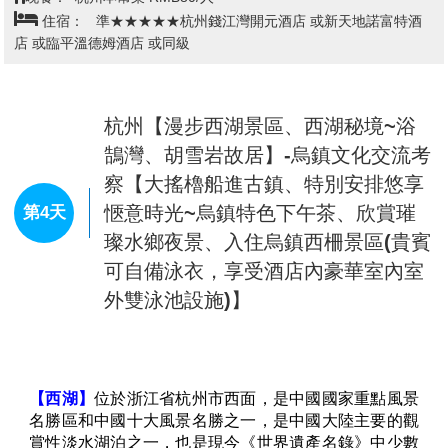
景區、蘇州園林蘭利園~蘭當代博物
活的變遷。張園見證了上海城市的百年沉浮。
第3天
館】-杭州【中國最古老的運河~京杭
【星巴克旗艦店】
位於靜安區南京西路，是全球最大星
大運河、明清河坊街】
巴克旗艦店之一，占地約2700平方米。店內以工業風結
合復古元素設計，中央有8米高透明玻璃罩咖啡烘焙工
坊，遊客可直觀咖啡豆烘焙、研磨全過程。店內分主吧
台、濃縮咖啡吧、品鑒吧台等區域，提供氮氣冷萃咖啡
等限定飲品，還設周邊區和麵包房，是咖啡文化體驗與
【寒山寺】
於蘇州西郊的楓橋景區，是一座有著一千四
打卡熱門地。
百多年歷史的古剎，因唐代詩人張繼的名詩《楓橋夜
【LV巨輪路易號(外觀)】
一艘“巨輪”駛進了靜安南京西
泊》中「姑蘇城外寒山寺、夜半鐘聲到客船」一句而聞
路商圈——隨著一塊白色幕布揭開，位於上海興業太古
名天下。寒山寺是著名的祈福勝地，它的歷史可以追溯
匯的路易威登全新概念地標“路易號”露出全貌，瞬間化
到1500多年前，雖然歷經多次損壞，但最後一次重建是
身熱門打卡點，吸引過路市民駐足拍照。這是繼巴黎、
在清代光緒年間，使得這座古刹得以煥發新生。寒山寺
紐約後，LV全球第三座以硬箱為靈感的藝術地標，且是
不僅是中國佛教文化的瑰寶，也是歷史與藝術的結晶。
其中唯一採用“巨輪”造型的。這艘“巨輪”的設計靈感源
每一塊磚、每一片瓦，都承載著豐富的歷史資訊和文化
查看完整資訊
自19世紀路易威登為越洋旅程打造硬箱的傳奇歷史，也
內涵。走進寒山寺，仿佛穿越時空，回到了那個古老的
代表了上海作為“東方門戶”的港口文化。船身與船首以
年代。這裡的每一座建築、每一處景觀，都散發著一種
早餐：
飯店內早餐
金屬Monogram圖案裝飾，盡顯優雅；層疊式頂層結構形
寧靜而莊嚴的氣息。無論是參天古木，還是靜靜流淌的
午餐：
姑蘇風味 RMB80/人
似經典硬箱，彰顯著LV品牌精髓。
溪水，都讓人感受到一種深深的寧靜與祥和。寒山寺，
晚餐：
杭州本幫菜 RMB80/人
【外灘萬國建築博覽】
位於上海市黃浦區東部、黃浦江
不僅僅是一座寺廟，更是一個歷史的見證者，一個文化
住宿：
準★★★★★杭州錢江灣開元酒店 或新天地諾富特酒
西岸延安東路至外白渡橋濱江地帶。上海外灘建築群形
的傳承者。它見證了蘇州乃至整個中國的歷史變遷，承