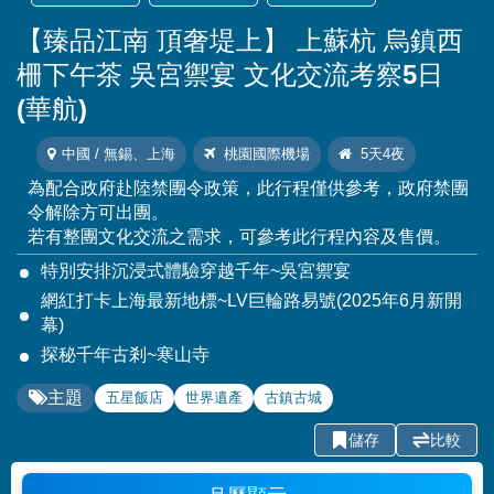
【臻品江南 頂奢堤上】 上蘇杭 烏鎮西
柵下午茶 吳宮禦宴 文化交流考察5日
(華航)
中國 / 無錫、上海
桃園國際機場
5天4夜
為配合政府赴陸禁團令政策，此行程僅供參考，政府禁團
令解除方可出團。
若有整團文化交流之需求，可參考此行程內容及售價。
特別安排沉浸式體驗穿越千年~吳宮禦宴
網紅打卡上海最新地標~LV巨輪路易號(2025年6月新開
幕)
探秘千年古剎~寒山寺
主題
五星飯店
世界遺產
古鎮古城
儲存
比較