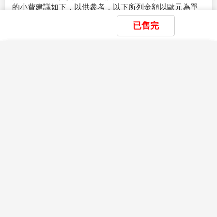
等請於報名時告知服務人員，以利事先作業。在澳洲，
2.
行程表上未表明之各項開支，自選建議行程交通及應付
茹素者為少數，故素食菜色並不常見。建議茹素旅客如
費用。
前往澳洲旅遊請先自備素食罐頭或素泡麵等，以備不時
已售完
之需。
依照航空公司規定，開票後無法更改機上餐食，
3.
純係私人之消費：如行李超重費、飲料酒類、洗衣、電
敬請見諒。
話、電報及私人交通費等。
×
×
×
我瀏覽過的商品
我儲存的商品
商品比較清單
清除全部
清除全部
清除全部
開始比較
9.
如遇觀光地區休假及住宿飯店地點調整，本公司保有變
4.
隨團領隊、導遊、司機等小費。每天每人美金
$12x6
天
查看完整資訊
×
更觀光行程之權利。行程及餐食將會視情況
(
如季節關係
主題精選行程
=
美金
$72
元
或預約狀況
)
而做前後順序調整，景點及餐數絕不減少。
簽證說明
5.
個人旅行平安保險及旅遊不便險，若有需要，請自行投
Visa Instructions
目前沒有瀏覽紀錄
目前沒有儲存商品
目前沒有比較商品
10.
以上行程僅供參考，正確之行程內容、班機時間、降
保
花季楓紅
落城市及住宿飯店，請以行前說明會資料為準。
1.
本行程所載之簽證相關規定，對象均為持台灣護照之旅
賞花
賞櫻
賞楓
11.
如有行程不參加者，視為自動放棄，恕無法退費。
客，若您持他國護照，請先自行查明相關規定，報名時
並請告知您的服務人員。
12.
在網路上完成報名動作，只是完成預定手續，並不保
雪季極地
證一定有團位，尚需待客服人員確認後方可確定。
2.英文拼音為『JR
』
者，請先洽詢服務人員。
滑雪
玩雪
藏王樹冰
立山黑部
破冰船
極光
★持以下國家護照進入澳洲可以辦理
APP ETA
電子觀光
親子樂園
簽證
查看完整資訊
－亞洲－
親子
樂園
自費活動
Malaysia
馬來西亞
(MYS) Korea(South)
南韓
(KOR)
Self-funded