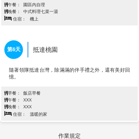
凱維森野生動物園→天鵝河谷酒莊品
第5天
【西澳大學UWA】
西澳大學
酒【百年酒莊品酒】→伯斯/新加坡
（TheUniversityofWesternAustralia，簡稱：UWA）
1911年創校，澳洲著名高等學府，位於澳洲聯邦西澳的
首府伯斯，同時也是西澳第一所大學，加上特殊的沙岩
建築和壯觀的植物園，在澳洲被歸為6所砂岩學府之
一，擁有羅馬風格的建築坐落在花園般的校園內，西澳
大學被譽為澳洲最美校園之一。共設有三大校區
（Crawleycampus，UWAClaremont，
UWAAlbany），九大學院。學生搭車十分鐘即可以前
往伯斯市中心商業區，市區內的所有巴士都是免費的，
西澳大學迷人的校園融合了歷史建築、現代建築和景觀
花園，提供獨特而充滿活力的學習環境以及世界一流的
教學和研究基礎設施。
【巴瑟爾頓Busselton JettyBusselton】
是西澳大利亞
【凱維森野生動物園Caversham Wild Life】
凱維森野
州西南地區的一個城市，位於伯斯西南約220公里處，
生動物園位於西澳伯斯的天鵝穀附近，為David&Pat私
是著名電影《神隱少女》的取景地，有著南半球最長的
人所有，他與1987年購買了當時僅有5英畝的動物園。
木棧長堤(全長1.8KM)，巴瑟爾頓作為西澳大利亞人的
目前的動物園面積已經翻了好幾翻，動物的數量也增加
熱門度假勝地，歷史悠久，1972年關閉了巴瑟爾頓港
不少。目前，凱維森野生動物園有200多種、超過2000
口，並同時建立了附近的瑪格麗特河葡萄酒產區，使旅
多隻動物和鳥類，大部分動物可隨意走動，沒有被束縛
遊業成為投資和發展的主要來源，輔之以服務業和零售