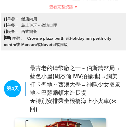
【羅特尼斯島】
是伯斯海岸線外的一個印度洋上小島，
它擁有細白的海灘與晶瑩透徹的海灣，其適合浮潛及游
泳而聞名。選一處細白的沙灘發呆，海天一線的美，令
人忘懷，島上悠閒的步調，絕美的景色，都帶你遠離凡
人的世界，是當地人度假消磨時光的聖地。
第一站應該是羅特尼斯特島遊客中心
(RottnestIslandVisitorCentre)，在這可以查詢此島的各
種資訊。此島略長於11公里，寬4.5公里，最普遍的方
查看完整資訊
式是乘坐環島巴士環繞一圈，也可步行最受歡迎的短尾
矮袋鼠步行路線觀光，觀看眾多不同特色的海灣及沈船
早餐：
飯店內用
區的美麗珊瑚，游泳或是浮潛享受印度洋海水的滋潤。
午餐：
島上遊玩～敬請自理
你絕對會驚艷此島的悠閒輕鬆氣氛~
晚餐：
西式簡餐
【Quokkas】
澳洲短尾矮袋鼠
住宿：
Crowne plaza perth 或Holiday inn perth city
Rotto當初是由荷蘭探險家發現這個島，島上有許多長得