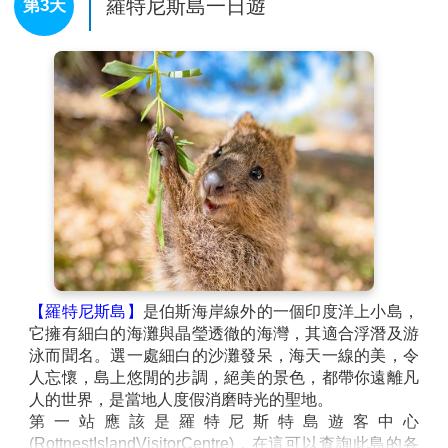
沙丘整體約有兩公里長，就位在蘭斯林（Lancelin）城
鎮的內陸。
【龍蝦工廠Lobster Shack Cervantes】
1966年，湯普
查看完整資訊
森家族的衛湯普森(DavidThompsonSenior)掌舵他的
船“Seatips”，早在60年代，大衛就住在伯斯以北200公
早餐：
飯店內用
里的一個沿海棚屋區，和他的三個兒子一起在海上工
午餐：
龍蝦套餐二道式，半隻龍蝦+薯條+軟性飲料
作，每天捕撈難以捉摸的西部岩龍蝦，如今，這三個兒
晚餐：
敬請自理
子已經撫養自己的兒子成為龍蝦漁民。如果您也喜歡龍
住宿：
Crowne plaza perth 或Holiday inn perth city
蝦，那麼您就無需再猶豫，參觀龍蝦工廠並享用美味的
centre或 Mercure或Novotel或同級
龍蝦海鮮大餐。
【尖峰石陣Pinnacles】
景區沿途風景優美的步行路
徑，探索尖峰石陣古老的石灰岩柱。成千上萬的石柱散
佈沙漠之中，營造出一種如外星人星球般的神秘地貌。
羅特尼斯島一日遊
第3天
尖峰石陣的石灰石原料來自早期海洋生物的豐富貝類，
這些貝殼被分解成富含石灰的沙子，這些沙子被吹向內
陸，形成高高的移動沙丘，其歷史可追溯至數百萬年
前，當時這裡的沙仍在海底。