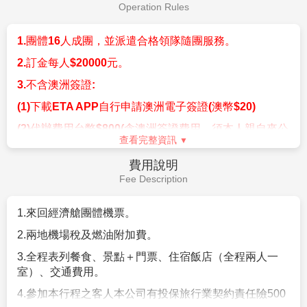
在籠中。動物園在動物的生長和繁殖上做出了重要貢
業。
獻，可繁殖袋熊、袋獾、無尾熊、草鴞、食火雞等，是
查看完整資訊
私人動物園取得的傑出成就。在這裡，人們可以近距離
觸摸無尾熊、袋鼠、袋熊、負鼠、澳洲野狗、鴯鶓和笑
早餐：
飯店內用
翠鳥等200多種動物，可以和這些可愛的動物們成為朋
午餐：
園區內自理
友。
晚餐：
中式料理七菜一湯
【天鵝穀酒莊Swan Valley】
在西澳歷史最悠久的頂級
住宿：
機上
酒莊SANDALFORD品嘗珍饈佳釀，漫步在最富藝術氣
息的酒莊裡嘗酒品畫，被濃郁的牛軋糖甜蜜圍繞。天鵝
穀(SwanValley)酒區—位於寧靜的天鵝河
（SwanRiver）河畔，在伯斯（Perth）的東北方，是西
抵達桃園
第6天
澳（WA）最古老的葡萄酒產區。這裡40家葡萄酒莊裡
有很多是家族代代經營，由上世紀20年代的克羅埃西亞
和義大利移民建立，以盛產維徳和、白詩南、霞多麗、
設拉子、多種赤霞珠和加度葡萄酒而聞名。
特別說明
【飛行時間參考】
1.伯斯-新加坡表定為6小時，含一份機上標準餐
2.新加坡-臺北表定為3小時45分鐘，含一份機上標準餐