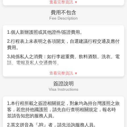
隨著領隊抵達台灣，除滿滿的伴手禮之外，還有美好回
憶。
早餐：
飯店早餐
午餐：
XXX
晚餐：
XXX
住宿：
溫暖的家
作業規定
Operation Rules
1.
團體
16
人成團，並派遣合格領隊隨團服務。
2.
訂金每人
$20000
元。
3.
不含
澳洲簽證
: