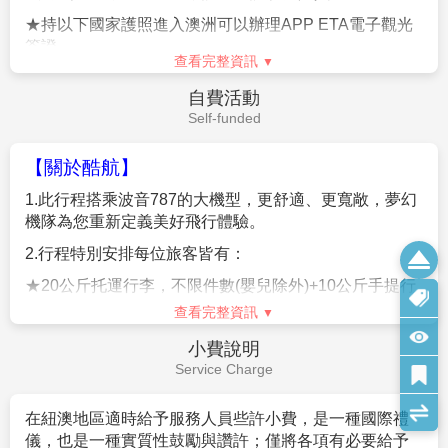
(1)
下載
ETA APP
自行申請澳洲電子簽證
(
澳幣
$20)
(2)
代辦費用台幣
$800(含澳洲簽證費用，
須本人親自來公
查看完整資訊
司辦理
)
費用說明
4.
持外國護照報名需
+$3000
Fee Description
5.
航空公司規定，團體機票
(
含燃油附加稅
)
一經開票後，
無退票價值，敬請見諒。
1.
來回經濟艙團體機票。
6.
若因不可抗力因素
/
航空公司變動航班時間
/
景區臨時關
2.
兩地機場稅及燃油附加費。
閉等，造成團體在行進時行程先後順序調整或更改調整
行程，將盡力忠於原行程內容，敬請見諒。
3.
全程表列餐食、景點＋門票、住宿飯店（全程兩人一
室）、交通費用。
7.
團費以二人一室計算，若為單人報名參團，無法配房時
或因個人指定需求單人房則需補單人房差價。
4.參加本行程之客人本公司有投保旅行業契約責任險500
萬，意外醫療險20萬。
查看完整資訊
※澳洲三人房之型式有：標準三張小床、一張大床或兩
(旅客未滿15歲或70歲以上，依法限制最高新台幣250萬
張小床額外加行軍床、一張大床或兩張小床額外加沙發
費用不包含
旅行業責任險)。
床、兩張大床，每間飯店型式不同，以每間飯店實際狀
Fee Description
況為主。
5.
每位旅客可享有免費
托運行李每人
20
公斤
(
不限件數
)
，
手提行李一件
10
公斤。
8.
如旅客於行程有餐食特殊需求，如素食、兒童餐、忌牛
1.
個人新辦護照或其他證件
/
簽證費用。