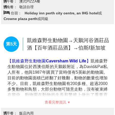
【伯斯鑄幣廠Perth Mint】
位於澳大利亞伯斯的一家鑄
幣廠，始建於1896年。由於始建更早的雪梨鑄幣廠和墨
爾本鑄幣廠都已經停止生產，珀斯鑄幣廠成為澳大利亞
最古老的仍在運轉的鑄幣結構。當時在西澳大利亞的卡
爾古利、庫爾加迪和穆爾齊桑等地發現了金礦，促進西
澳大利亞的人口增長迅速。1869年為兩萬三千人，
1900年已經增至十八萬人，從英國運來的硬幣已經無法
滿足要求，很多礦工不得不用黃金直接交換貨物。於是
查看完整資訊
在1896年西澳大利亞首相約翰•佛瑞斯特爵士為伯斯鑄
幣廠奠基。1899年6月20日作為位於倫敦的皇家鑄幣局
早餐：
飯店內用
分支機構的珀斯鑄幣廠正式開始鑄幣，將黃金鑄造成索
午餐：
澳式PIZZA餐
維林和半索維林金幣，在西澳大利亞殖民地通用。
晚餐：
敬請自理
【藍色小屋Blue House】
位於天鵝湖(SwanRiver)上的
住宿：
Holiday inn perth city centre, an IHG hotel或
藍色小屋原名為「CrawleyEdgeBoatshed」，本是一個
Crowne plaza perth或同級
船棚，如今成為伯斯必去景點之一的藍色小屋
(BlueBoatHouse)近年來已成為澳洲的標誌，也是亞洲
遊客造訪伯斯的明星景點。藍色小屋是私人財產、並無
對外開放參觀，遊客可在長長的木板橋上拍照。