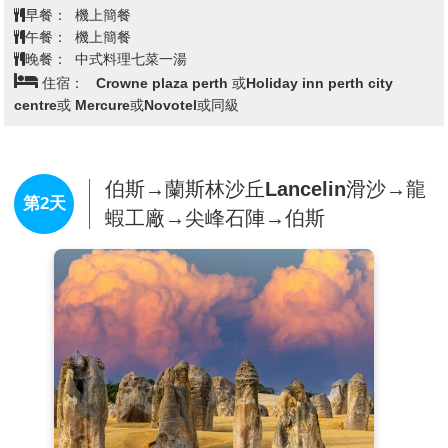
【伯斯】
是西澳州的首府，也是澳洲第四大城市。根據
2021年8月的人口統計，伯斯都會區的人口共有202萬
人，人口增長率高於國家統計的平均水準。由於地處澳
洲大陸西岸地中海氣候地區，擁有溫和的氣候與天鵝河
岸的別緻景色，使伯斯得以成為非常受歡迎的觀光旅遊
目的地。
今日將搭乘酷航，在新加坡轉機，當天抵達後開啟充滿
期待的西澳之旅。
查看完整資訊
※酷航在桃園國際機場辦理登機時，會有兩張登機證(桃
園/新加坡，新加坡/伯斯)，行李會直接掛送到西澳伯
早餐：
機上簡餐
斯，不需在新加坡機場提領行李，可直接轉機，請不用
午餐：
機上簡餐
擔心。
晚餐：
中式料理七菜一湯
【飛行時間參考】
住宿：
Crowne plaza perth 或Holiday inn perth city
1.桃園-新加坡表定為4.5小時，含一份機上標準餐
centre或 Mercure或Novotel或同級
2.新加坡-伯斯表定為5小時，含一份機上標準餐
【溫韾提醒】