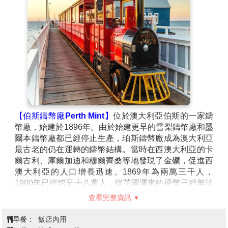
centre或 Mercure或Novotel或同級
像大型老鼠的動物，事後證實這種動物名叫Quokkas，
中文名為『澳洲短尾矮袋鼠』，屬於袋鼠類成員之一，
是小型的有袋動物，個性十分溫馴，長的就像是隻微笑
的袋鼠，目前這可愛的小動物只有在羅特尼斯島才可看
最古老的鑄幣廠之一～伯斯鑄幣局→
到喔。
藍色小屋(周杰倫 MV拍攝地)→網美
打卡聖地～西澳大學→神隱少女取景
第4天
地～巴瑟爾頓木造長堤
★特別安排乘坐棧橋海上小火車(來
回)