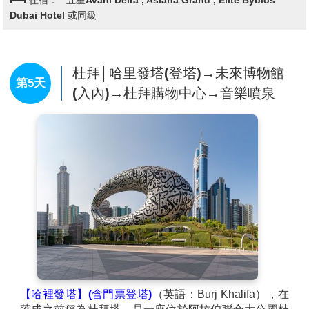
住宿：
五星Avani Deira , Asiana Grand , Elite Byblos
公室，左邊是皇家禮拜清真寺，右邊是文化宮，另一邊
Dubai Hotel 或同級
則是大會堂。
【火車頭市集】(入內參觀)
是兩座傳統的阿拉伯式建築,
屋頂以藍色為主色調的長型圓拱所建成,其外觀猶如火車
頭,所以又有人稱其為「火車頭市集」。市集內有二層
杜拜│哈里發塔(登塔)→未來博物館
第5天
樓，內有空調，店家眾多，販售很多阿拉伯紀念品。一
(入內)→杜拜購物中心→音樂噴泉
樓到處金光閃閃數百家金飾店展示著各式各樣的黃金首
飾。二樓則是販賣手工波斯地毯，手工精美以及阿拉伯
服飾、絲巾、頭巾、神燈、壺具...等!
【沙漠衝沙+阿拉伯燒烤BBQ】(送騎駱駝)
乘坐四驅吉
普車穿越阿拉伯紅色沙丘，專業的衝沙司機帶您體驗沙
漠狂飆，如同經歷電影中沙漠戰士的驚險場面。在廣闊
無邊的沙漠中，盡情擁抱壯闊的日落，下車拍攝網美照
記錄眼前沙漠的震撼景色。您可在沙漠上盡情玩耍，體
驗一回獵鷹立在自己手臂上的威武感！
(此體驗需自費)
在夜幕低垂下，享用豐盛的阿拉伯自助晚餐和美味的燒
烤佳餚。同時，觀看阿拉伯特色旋轉舞。營火晚會將是
衝沙行程最後的精彩活動Dubai火焰。
【哈裡發塔】(含門票登塔)
（英語：Burj Khalifa），在