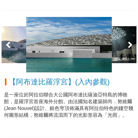
【阿布達比羅浮宮】(入內參觀)
是一座位於阿拉伯聯合大公國阿布達比薩迪亞特島的博物
館，是羅浮宮首座海外分館。由法國知名建築師尚．努維爾
(Jean Nouvel)設計。銀色穹頂佈滿具有阿拉伯特色的鏤空幾
何圖形結構，努維爾將流瀉而下的光影形容為「光雨」。