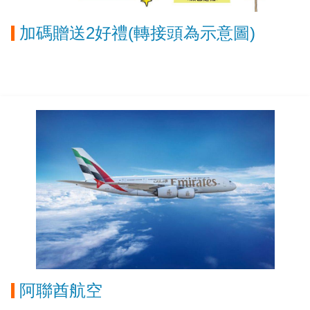
加碼贈送2好禮(轉接頭為示意圖)
阿聯酋航空