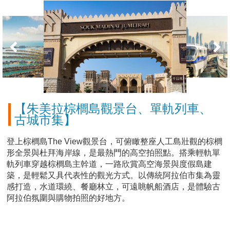
【朱美拉棕櫚島觀景台、單軌列車、
古城市集】
登上棕櫚島The View觀景台，可俯瞰整座人工島壯觀的棕櫚
形全景與杜拜海岸線，是最熱門的高空拍照點。搭乘輕軌單
軌列車穿越棕櫚島主幹道，一路欣賞高空海景與度假島建
築，是輕鬆又具代表性的觀光方式。以傳統阿拉伯市集為靈
感打造，水道環繞、餐廳林立，可遠眺帆船酒店，是體驗古
阿拉伯氛圍與購物拍照的好地方。