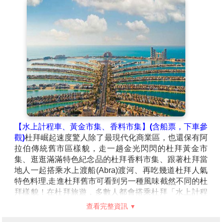
副其實的千變萬化。
【水上計程車、黃金市集、香料市集】(含船票，下車參
觀)
杜拜崛起速度驚人除了最現代化商業區，也還保有阿
拉伯傳統舊市區樣貌，走一趟金光閃閃的杜拜黃金市
集、逛逛滿滿特色紀念品的杜拜香料市集、跟著杜拜當
地人一起搭乘水上渡船(Abra)渡河、再吃幾道杜拜人氣
特色料理,走進杜拜舊市可看到另一種風味截然不同的杜
拜樣貌！在杜拜旅遊，多數人都會搭乘杜拜「水上計程
車」，可以迅速從新城區到對街的舊城區，而「杜拜香
查看完整資訊
料市集」、「杜拜黃金市場」就在這裡。