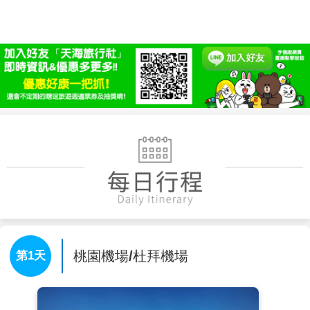
桃園機場/杜拜機場
第1天