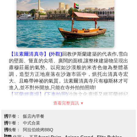
牌精品商店，並擁有戲院、遊樂場，您也可自費進入參
觀全世界最大的室內滑雪場，體驗在沙漠國度中感受零
度下的冰雪世界！
【法素爾清真寺】(外觀)
回教伊斯蘭建築的代表作,雪白
的壁面、聳直的尖塔、廣闊的面積,讓整棟建築物呈現出
肅穆莊嚴的氣勢。以宛如沙漠般的米杏色做為整體基
調，造型方正地座落在沙迦市區中，烘托出清真寺宏
大、且略帶神祕的氣質。法素爾清真寺只有穆斯林才可
進入,並不對外開放,只能在寺外拍拍照唷!
【可蘭經廣場】(下車拍照)
沙迦文化廣場又稱可蘭經紀
念碑文化廣場，因廣場中央聳立著巨大且翻開著的一本
查看完整資訊
書的雕塑而聞名。據説廣場原來的雕塑是一頭牛，但因
有多神教徒的旅人去敬拜，所以沙迦政府把原雕塑剷
早餐：
飯店內早餐
除，改塑了一本打開的可蘭經。據悉，這也是為了紀念
午餐：
中式合菜
阿聯酋7個酋長國當年建國時簽署聯合協議而建造的一
晚餐：
阿拉伯燒烤BBQ
個紀念建築物。在它的後方那個白色的建築，是酋長辦