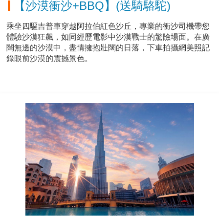
【沙漠衝沙+BBQ】(送騎駱駝)
乘坐四驅吉普車穿越阿拉伯紅色沙丘，專業的衝沙司機帶您
體驗沙漠狂飆，如同經歷電影中沙漠戰士的驚險場面。在廣
闊無邊的沙漠中，盡情擁抱壯闊的日落，下車拍攝網美照記
錄眼前沙漠的震撼景色。