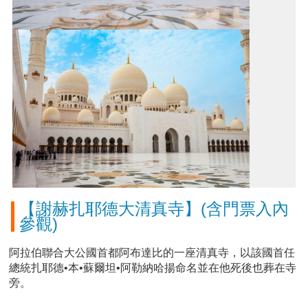
【謝赫扎耶德大清真寺】(含門票入內
參觀)
阿拉伯聯合大公國首都阿布達比的一座清真寺，以該國首任
總統扎耶德•本•蘇爾坦•阿勒納哈揚命名並在他死後也葬在寺
旁。