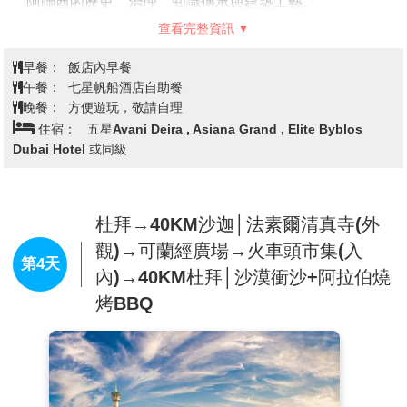
阿聯酋的歷史、治理、知識傳承與建築工藝。
【棕櫚島玻璃觀景台(含門票入內參觀)
The View at The
查看完整資訊
Palm】杜拜最壯觀的視角不在地面，而是在空中！我們
特別安排登上朱美拉棕櫚島中心的【The View at The
早餐：
飯店內早餐
Palm】，站上52樓高空觀景平台，將這座人工奇蹟島
午餐：
七星帆船酒店自助餐
嶼的葉狀輪廓盡收眼底，遠眺波斯灣、帆船酒店與杜拜
晚餐：
方便遊玩，敬請自理
天際線。白天壯闊、黃昏浪漫，絕對是此行最值得拍照
住宿：
五星Avani Deira , Asiana Grand , Elite Byblos
的黃金景點！
Dubai Hotel 或同級
【朱美拉棕櫚島輕軌電車】(單程)
朱美拉棕櫚島單軌鐵
路是中東地區第一條通車的單軌鐵路。於2009年4月30
日正式通車，並計畫在未來能連接到杜拜地鐵紅線。
【朱美拉古城市集Souk Madinat Jumeirah】(入內)
杜拜→40KM沙迦│法素爾清真寺(外
被
稱為「杜拜小威尼斯」，風景如畫的水岸複合式購物中
觀)→可蘭經廣場→火車頭市集(入
心，外觀摩爾式設計建築靈感源自於古老的阿拉伯市
第4天
內)→40KM杜拜│沙漠衝沙+阿拉伯燒
場、內部集結了超過75家以杜拜特色紀念品、藝品、銅
烤BBQ
器、地毯、服飾和紀念品的商店，兼具現代與傳統，展
現出真正的杜拜時尚。於市集入口處可看到杜拜最知
名、最經典的地標—帆船酒店，入夜後與運河相互輝映
的景色美不勝收。
【阿聯酋購物中心】(自由活動)
中東地區最頂級最大規
模的阿聯酋精品購物城 Mall of Emirates，攬盡各國際名