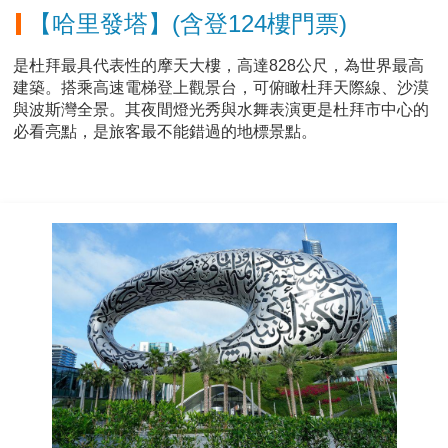
【哈里發塔】(含登124樓門票)
是杜拜最具代表性的摩天大樓，高達828公尺，為世界最高
建築。搭乘高速電梯登上觀景台，可俯瞰杜拜天際線、沙漠
與波斯灣全景。其夜間燈光秀與水舞表演更是杜拜市中心的
必看亮點，是旅客最不能錯過的地標景點。