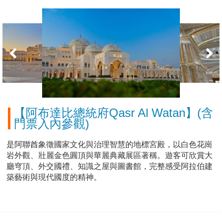
【阿布達比總統府Qasr Al Watan】(含
門票入內參觀)
是阿聯酋象徵國家文化與治理智慧的地標宮殿，以白色花崗
岩外觀、壯麗金色圓頂與華麗典藏展區著稱。遊客可欣賞大
廳穹頂、外交國禮、知識之屋與圖書館，完整感受阿拉伯建
築藝術與現代國度的精神。