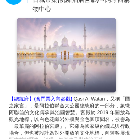
【阿布達比羅浮宮】(入內參觀)
是一座位於阿拉伯聯合
物中心
大公國阿布達比薩迪亞特島的博物館，是羅浮宮首座海
外分館。由法國知名建築師尚．努維爾(Jean Nouvel)設
計。銀色穹頂佈滿具有阿拉伯特色的鏤空幾何圖形結
構，努維爾將流瀉而下的光影形容為「光雨」。歷時逾
10年、耗資10餘億美元興建。博物館陳列著來自世界各
地的藝術品，尤其著眼於彌合東西方藝術之間的差距。
還獲得巴黎羅浮宮出借梵谷的畫作，以及義大利文藝復
興大師達文西的畫作等約300件珍品。
【YAS Mall】(入內參觀)
來到阿布達比一定要去亞斯購
物中心逛逛。亞斯購物中心裡面什麼都有，作為購物、
餐飲和娛樂的一流目的地，地處亞斯島中心的亞斯購物
中心(YAS Mall)是阿布達比的首選之地。這座寬敞的購
物中心沐浴在自然光之中，占地三層，進駐眾多本地和
國際的一流零售和餐飲品牌，共有370家店鋪和60餘家
【總統府】(含門票入內參觀)
Qasr Al Watan，又稱「國
室内和户外餐廳及咖啡館。
(本行程不含法拉利遊樂園門
之家宮」，是阿拉伯聯合大公國總統府的一部分，象徵
票)
阿聯酋的文化傳承與治國智慧。宮殿於 2019 年開放為
觀光地標，以白色花崗岩外牆與金色圓頂聞名，被譽為
「最華麗的阿拉伯宮殿」。它雖為國家級的儀式與行政
場合，但也被設計為對外開放的文化地標，向遊客展現