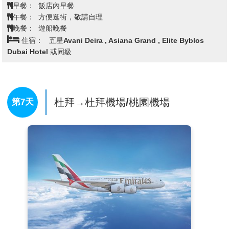
【AL SEEF 阿拉伯歷史建築群】
位於杜拜舊城區、緊
早餐：
飯店內早餐
鄰杜拜河的「AL SEEF 阿拉伯歷史建築群」，昔日為採
午餐：
方便逛街，敬請自理
集珍珠的小漁村，經歷一番整修後，將迷人的傳統阿拉
晚餐：
遊船晚餐
伯建築與現代化設施融合，成為了新舊共存的杜拜打卡
住宿：
五星Avani Deira , Asiana Grand , Elite Byblos
勝地，猶如走進電影《阿拉丁》場景。在此能購買各式
Dubai Hotel 或同級
各樣當地限定的紀念品、手工藝品、古董器皿和香料
等，想要感受傳統阿拉伯風情的觀光客絕對不能錯過！
【黃金相框】(外觀)
建於杜拜市中心扎比爾公園(Zabeel
Park)，耗費超過13億台幣打造，擁有50層樓高的「黃
杜拜→杜拜機場/桃園機場
第7天
金相框」。這是一件氣派且華麗的大型公共藝術，這棟
建築物不僅是被觀看的功能，而是肩負了讓來到此地的
遊客們回望過去與展望未來的重任。以相框方式見證杜
拜從沙漠小漁村變身豪華富國的歷史時光隧道。杜拜相
框由玻璃、鋼、鋁和鋼筋混凝土打造，四面邊框則鍍金
和有著瑰麗的花紋圖案，讓人從遠方即能看見其閃閃發
光的姿態！
【阿拉伯灣遊船晚餐】
杜拜碼頭搭乘雙層遊船展開觀光
之旅，以不同視角感受別樣杜拜夜城之美！2小時遊船
帶您沿著人造運河航行觀賞兩岸古典夜城並享用迎賓飲
料及阿拉伯式風味晚餐，同時欣賞船上埃及傳統旋轉
舞、魔術等令人目不暇給的精彩表演，度過充滿異域風