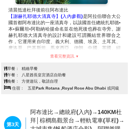
清晨抵達杜拜後前往阿布達比
【謝赫扎耶德大清真寺】(入內參觀)
是阿拉伯聯合大公
國首都阿布達比的一座清真寺，以該國首任總統扎耶德•
本•蘇爾坦•阿勒納哈揚命名並在他死後也葬在寺旁。謝
赫扎耶德大清真寺的設計和建設可謂團結世界聯合之
作，它運用來自印度、義大利、德國、埃及、土耳其、
摩洛哥、巴基斯坦、馬來西亞、伊朗、中國、英國、紐
西蘭、馬其頓和阿拉伯聯合大公國等國家的藝術工匠和
查看完整資訊
建築材料。選用的天然材料，多是基於其設計及耐久的
特性，包括大理石、黃金、半寶石、水晶和陶瓷。它由
早餐：
精緻早餐
義大利英培瑞基鏤公司建造。 謝赫扎耶德清真寺的設計
午餐：
八星酋長皇宮酒店自助餐
受到波斯建築、莫臥兒建築和埃及阿布阿巴斯穆斯林清
晚餐：
方便遊玩，敬請自理
真寺的亞歷山大清真寺的啟發，也就是印度伊斯蘭的清
住宿：
五星Park Rotana ,Royal Rose Abu Dhabi 或同級
真寺建築，特別是巴基斯坦拉合爾的巴達沙清真寺的直
接影響。大清真寺的圓頂佈局和建築平面圖靈感來自於
巴達沙清真寺。它的拱門是典型的摩爾式建築和它的尖
塔屬古典阿拉伯建築。
阿布達比→總統府(入內)→140KM杜
※敬請遵守伊斯蘭教之服裝規定入內!避免被拒於入口
拜│棕櫚島觀景台→輕軌電車(單程)→
處!
第3天
古城市集(帆船酒店合影)→阿聯酋購