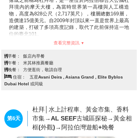
落成之前稱為杜拜塔，是一座位於阿拉伯聯合大公國杜
拜境內的摩天大樓，為當時世界第一高樓與人工構造
物，高度為828公尺（2,717英尺），樓層總數169層，
造價達15億美元。自2009年封頂以來一直是世界上最高
的建築，打破了多項高度記錄，取代了此前保持這一地
位的臺北101。
【未來博物館】(含門票入內)
大量著墨於科技發展所帶
查看完整資訊
來的革新變化，尤其注重機器人與人工智慧（AI）領
域。館內「Journey to the future」特區以一場穿越時
早餐：
飯店內早餐
空、通往2071年的展覽，帶觀者窺見假想未來，並引導
午餐：
米其林推薦餐廳
其從過程中推演讓現今生活更美好的想法。
晚餐：
方便逛街，敬請自理
【杜拜購物中心】(入內參觀)
絕對是杜拜必去景點，商
住宿：
五星Avani Deira , Asiana Grand , Elite Byblos
場本身是「世界最大購物中心」就已經很有亮點。商場
Dubai Hotel 或同級
內匯集了世界最大水族館、 世界最大音樂噴泉、目前世
界最高建築大樓，可以說是聚集四大世界之最於一身，
不喜歡杜拜戶外炎熱的天氣，可以選擇時尚精品環繞的
豪華杜拜購物中心，走一趟Dubai Mall，感受杜拜決不
杜拜│水上計程車、黃金市集、香料
做老二的不服輸個性吧！
市集→AL SEEF古城區探秘→黃金相
第6天
【音樂噴泉Dubai Fountain】
是世界最大的噴泉，它的
框(外觀)→阿拉伯灣遊船+晚餐
總長度為275米，最高可以噴到150米，相當於一棟50
層樓的高度。噴出的水柱有1000多種變化，可以說是名