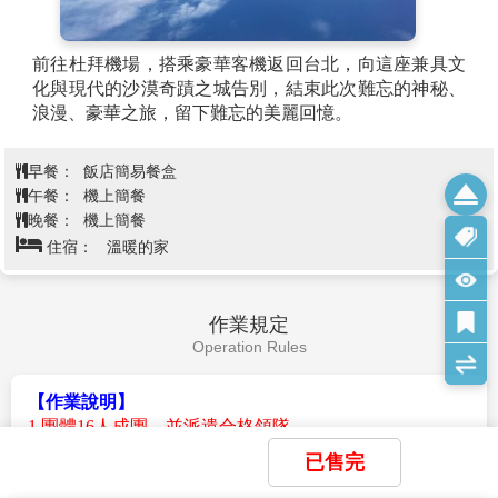
情的杜拜之夜。
前往杜拜機場，搭乘豪華客機返回台北，向這座兼具文
化與現代的沙漠奇蹟之城告別，結束此次難忘的神秘、
浪漫、豪華之旅，留下難忘的美麗回憶。
早餐：
飯店簡易餐盒
午餐：
機上簡餐
晚餐：
機上簡餐
住宿：
溫暖的家
作業規定
Operation Rules
【作業說明】
1.團體16人成團，並派遣合格領隊。
2.訂金每人$40000元
已售完
3.需申請杜拜簽證$3600/人(團費不含杜拜簽證費)