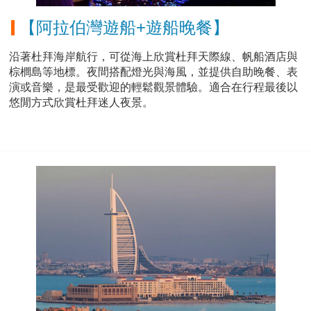
【阿拉伯灣遊船+遊船晚餐】
沿著杜拜海岸航行，可從海上欣賞杜拜天際線、帆船酒店與
棕櫚島等地標。夜間搭配燈光與海風，並提供自助晚餐、表
演或音樂，是最受歡迎的輕鬆觀景體驗。適合在行程最後以
悠閒方式欣賞杜拜迷人夜景。