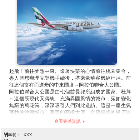
起飛！前往夢想中東。懷著快樂的心情前往桃園集合，
專人替您辦理完登機手續後，搭乘豪華客機經杜拜。前
往這個富有而進步的中東國度～阿拉伯聯合大公國。
阿拉伯聯合大公國是由七個酋長邦所組成的國家。杜拜
～這個既現代又傳統、充滿異國風情的城市，宛如變化
無窮的萬花筒，深深吸引人們到此造訪。這是一座生氣
蓬勃的沙漠城市，豪華的高樓大廈、金碧輝煌的飯店與
規劃完善的人工島，正一座座如雨後春筍般的在這個城
查看完整資訊
市冒出來。
【旅遊小提醒】
早餐：
XXX
今晚搭乘長程客機，於飛機上過夜，怕機上供應毛毯有