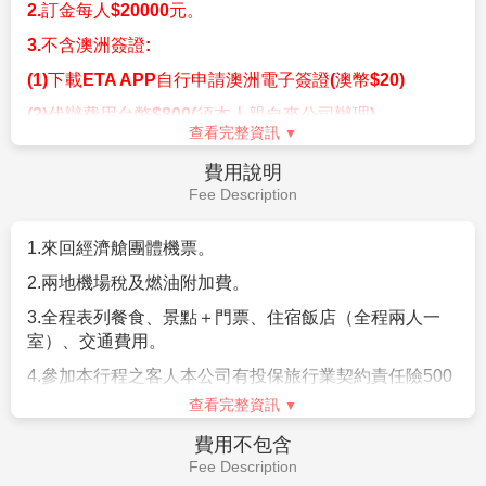
梨市中心最具代表性的歷史建築之一，建於 1898 年，
會，祝您健康順心。
以英國維多利亞女王命名。這座經典的羅馬式建築以華
麗的圓頂、彩繪玻璃窗、馬賽克地磚及精緻的鐵藝細節
聞名，展現了十九世紀的優雅風格。如今的大樓已被改
早餐：
XXX
建為高端購物中心，匯聚各類精品店、咖啡廳與餐廳，
午餐：
XXX
提供獨特的購物與休閒體驗。無論是欣賞建築之美，還
晚餐：
XXX
是享受購物樂趣，QVB 都是雪梨旅遊的必訪地點！
住宿：
溫暖的家
作業規定
Operation Rules
1.
團體
16
人成團，並派遣合格領隊隨團服務。
2.
訂金每人
$20000
元。
3.
不含
澳洲簽證
:
(1)
下載
ETA APP
自行申請澳洲電子簽證
(
澳幣
$20)
(2)
代辦費用台幣
$800(
須本人親自來公司辦理
)
查看完整資訊
4.
持外國護照報名需
+$3000