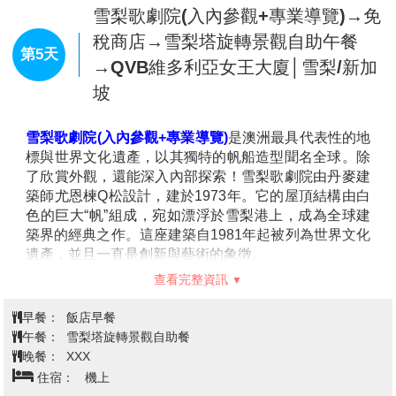
界級體育競賽項目，更是重要的藝術與文化活動根據
30分鐘相當容易抵達。在園內，舉頭看到茂盛的樹林如
地。您可 感受世紀奥運會場地的宏偉和傳承下來的精
天空一樣，四周圍散發濃郁的灌木之音，還有開放式的
神，雖然時序已過，仍讓澳洲人最感驕傲。
野生動物區讓您遊覽、讓您近距離與澳洲無尾熊互動！
Direct Factory Outlet（工廠直銷折扣商場，簡稱
DFO）
是澳洲一家廉價折扣購物中心的名稱，擁有倉庫
查看完整資訊
型建築與特性，與各大知名品牌合作開放設櫃，同時長
期提供各種多樣的優惠，甚至常常可以到3折。想要購
早餐：
飯店早餐
買鞋子、衣服、行李箱、太陽鏡、各種運動用品或禮品
午餐：
方便逛街 敬請自理
等，都可都可以在這裡逛找到你要的商品以及一次逛個
晚餐：
雪梨港灣遊船晚餐
過癮。
住宿：
★★★★Mercure Sydney Macquarie Park 或 Quest
雪梨港灣遊船
傍晚時分前往碼頭，搭乘遊船暢遊雪梨港
Bella Vista 或同級旅館
灣。此行將帶您欣賞多姿多彩的雪梨港景致，包括海軍
俱樂部、豪華住宅區，以及雪梨地標—雪梨大橋與雪梨
歌劇院。船上精心準備的美味餐點，讓您在享用晚餐的
同時，沉浸於美麗景色與浪漫休閒的氛圍中。
雪梨歌劇院(入內參觀+專業導覽)→免
稅商店→雪梨塔旋轉景觀自助午餐
第5天
→QVB維多利亞女王大廈│雪梨/新加
坡