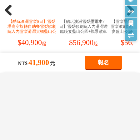
諒。
※以上加購須於開票前提出，但需待團體開票後才能一
5.
線上付費：行動支付或線上刷卡，簽證費用澳幣
20
元
4.人在台灣要打到澳洲時
併需求作業確認，恕無法即時做回覆。因座位數有限，
3.
重要提醒：為保障旅客財物安全，請旅客離開遊覽車
★旅行社代辦相關事宜
需求不保證，以航空公司回覆為主。
(
增加
30%
伸腿空
時，貴重物品請務必隨身帶下車，盡可能不要將任何物
撥號順序：當地國際冠碼 + 欲通話國碼 + 區域
間，詳盡座位規格請上酷航官網詳閱
)
品置留在車上，更不可將物品放置車上過夜。遊覽車司
1.
此辦證項目代辦需申請者本人
(
台灣護照
)
需親持晶片護
號碼 + 電話號碼
機不負保管責任，若因此有任何財物損失，旅客須自行
照及相關辦證資料至本公司現場辦理。
※以上座位加購僅限定為
787
機型適用。
承擔風險。
撥號順序為：002 + 61 +區域碼 +電話號碼
2.
送件採事前預約掛號制且作業排程及辦理需較多工作
※
12
歲以下兒童不適用超級座位加購。
4.
搭乘飛機時，請隨時扣緊安全帶，以免亂流影響安全。
日，故欲由旅行社代為辦理電子簽證，請先洽詢業務。
猜你喜歡
※澳洲地區使用網際網路皆需付費，費用約每
41,900
5.
觀光景點人潮眾多，請避免攜帶貴重物品出遊，並保持
報名
3.
代辦費用：台幣
$800
NT$
元
★【酷航
小時AUD-10元起，部分飯店有提供有線或無線
Plus
（豪華經濟艙）】
警惕留意身邊人事物
4.
入境可停留天數：
90
天
寬頻
酷航
Plus
相當於豪華經濟艙產品，是一款讓旅客能輕鬆
(1)
如有貴重物品請託放至飯店保險箱，如需隨身攜帶切
依不同城市收費皆不盡相同，需依照各飯店定
×
×
×
我儲存的商品
5.
效期及入境次數：一年有效，多次
我瀏覽過的商品
商品比較清單
享受的升等服務體驗：
清除全部
清除全部
清除全部
開始比較
勿離手，小心扒手在身旁。
價為主。
×
主題精選行程
※舒適的皮革座椅，加倍的座位腿部空間
(2)
切勿在公共場合露財，購物時也勿當眾清數鈔票。
×
【網卡】
【酷玩澳洲 雪梨6日】雪梨塔高空旋轉自
※
30kg
託運行李
+ 15kg
隨身行李
(3)
如遇陌生人
(
群
)
意圖接近，請盡量避開避免接觸
目前沒有儲存商品
***澳洲最新政策：要求使用澳洲上網卡的持卡
目前沒有比較商品
助餐 雪梨歌劇院入內 雪梨港灣大橋 藍山
花季楓紅
※豐富的餐飲選擇（主餐
+
飲料）
人必須檢查手機型號是否在AMTA官網的白名單
6.
住宿飯店時：
【酷玩澳洲雪梨6日】雪梨
【酷玩澳洲雪梨墨爾本7
【雪梨墨爾本吉
公園+觀景纜車 港灣遊船晚宴 可愛無尾熊
41,900
塔高空旋轉自助餐雪梨歌劇
日】雪梨歌劇院入內港灣遊
雪梨歌劇院入內
09/10
賞花
賞櫻
賞楓
中，如果手機不在名單中，可能會直接無服
TWD
※機上
30MB Wi-Fi
無線網路（視實際飛行機型而定）
(1)
請隨時將房門扣上安全鎖，以測安全
院入內雪梨港灣大橋藍山公
船晚宴藍山公園+觀景纜車
宴藍山公園+觀
務，無法上網。例如：蘋果和三星大部分機型
園+觀景纜車港灣遊船晚宴
可愛無尾熊菲利普神仙企鵝
無尾熊菲利普神
※優先報到與登機
都支持，部分中國產品牌會直接無服務。***
$
40,900
$
56,900
$
56,9
(2)
離開房間時，應當將貴重物品隨身攜帶，並勿在燈上
可愛無尾熊
古董蒸汽小火車
蒸汽小
雪季極地
起
起