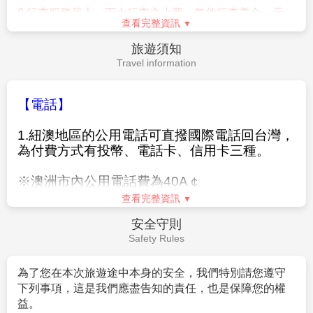
－歐洲－
2.
行程特別安排每位旅客皆有：
Austria
奧地利
(AUT) Malta
馬爾他
(MLT) Finland
芬蘭
★
20
公斤托運行李，不限件數
(
嬰兒除外
)+10
公斤手提行
(FIN)
李
查看完整資訊
France
法國
(FRA) Belgium
比利時
(BEL) Monaco
摩納哥
【額外加購行李重量】
小費說明
(MCO)
Service Charge
單程
(
台北
-
雪梨 或 雪梨
-
台北
)
加價如下
:
Norway
挪威
(NOR) Denmark
丹麥
(DNK) Portugal
葡萄牙
5Kg
單程加價
NT$500
(PRT)
在紐澳地區適時給予服務人員些許小費，是一種國際禮
10Kg
單程加價
NT$1000
儀，也是一種實質性鼓勵與讚許；僅將各項有必要給予
Germany
德國
(DEU) Greece
希臘
(GRC) Sweden
瑞典
的小費建議如下，以供參考，以下所列金額以美金為單
(SWE)
15Kg
單程加價
NT$1500
位
(
每位
)
Iceland
冰島
(ISL) Switzerland
瑞士
(CHE) Ireland
愛爾蘭
20Kg
單程加價
NT$2000
1.
房間清潔工：每房美金一元，置於枕頭上。
(IRL)
PS 1.
您可自由選擇去回程不同公斤數，例如：去程
2.
行李服務員上、下大行李之小費，每件行李美金一元，
Italy
義大利
(ITA) Luxembourg
盧森堡
(LUX) San Marino
聖
+5KG
，回程
+10KG
，加購價為
NT.500+NT.1000
；如去
查看完整資訊
不同旅館會有不同收費。。
馬力諾
(SMR)
程不加購，回程
+20KG
，加購價為
NT.2000
旅遊須知
3.
隨團領隊導遊、司機等小費，每天每人美金
$12x6
天
=
Netherlands
荷蘭
(NLD) Spain
西班牙
(ESP) United
※以上加購行李需於開票時完成作業，開票後恕無法更
Travel information
美金
$72
元
Kingdom
英國
(GBR)
改。
*
其他服務小費，因地區及服務性質不同，可事先徵詢領
Liechtenstein
列支敦斯登
(LIE) Andorra
安道爾
(AND)
※敬請特別留意：