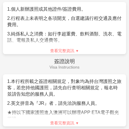
費用說明
5.
航空公司規定，團體機票
(
含燃油附加稅
)
一經開票後，
Fee Description
無退票價值，敬請見諒。
6.
若因不可抗力因素
/
航空公司變動航班時間
/
景區臨時關
1.
來回經濟艙團體機票。
閉等，造成團體在行進時行程先後順序調整或更改調整
2.
兩地機場稅及燃油附加費。
行程，將盡力忠於原行程內容，敬請見諒。
3.
全程表列餐食、景點＋門票、住宿飯店（全程兩人一
7.
團費以二人一室計算，若為單人報名參團，無法配房時
室）、交通費用。
或因個人指定需求單人房則需補單人房差價。
4.參加本行程之客人本公司有投保旅行業契約責任險500
※澳洲三人房之型式有：標準三張小床、一張大床或兩
萬，意外醫療險20萬。
查看完整資訊
張小床額外加行軍床、一張大床或兩張小床額外加沙發
(旅客未滿15歲或70歲以上，依法限制最高新台幣250萬
床、兩張大床，每間飯店型式不同，以每間飯店實際狀
費用不包含
旅行業責任險)。
況為主。
Fee Description
5.
每位旅客可享有免費
托運行李每人
20
公斤
(
不限件數
)
，
8.
如旅客於行程有餐食特殊需求，如素食、兒童餐、忌牛
手提行李一件
10
公斤。
等請於報名時告知服務人員，以利事先作業。在澳洲，
1.
個人新辦護照或其他證件
/
簽證費用。
茹素者為少數，故素食菜色並不常見。建議茹素旅客如
2.
行程表上未表明之各項開支，自選建議行程交通及應付
前往澳洲旅遊請先自備素食罐頭或素泡麵等，以備不時
費用。
之需。
依照航空公司規定，開票後無法更改機上餐食，
敬請見諒。
3.
純係私人之消費：如行李超重費、飲料酒類、洗衣、電
話、電報及私人交通費等。
9.
如遇觀光地區休假及住宿飯店地點調整，本公司保有變