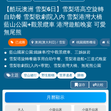
【酷玩澳洲 雪梨6日】雪梨塔高空旋轉
自助餐 雪梨歌劇院入內 雪梨港灣大橋
藍山公園+觀景纜車 港灣遊船晚宴 可愛
無尾熊
已成團
澳洲(澳大利亞) / 雪梨
桃園國際機場
6
藍山國家公園:鐵鍊車/空中觀景纜車、三姊妹岩
雪梨塔旋轉餐廳享用自助午餐、雪梨港遊船+三道式晚宴
雪梨歌劇院(入內+導覽)、雪梨港灣大橋、無尾熊公園
主題
登山健行
野生動物
世界遺產
購物
儲存
比較
月曆顯示
大人
小孩佔床
小孩不佔床