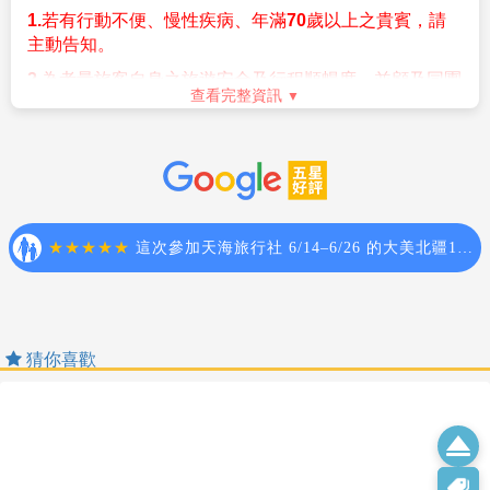
【電話】
隊或導遊之意見，再決定付小費之多寡。
－美洲－
酷航對於行李重量嚴格把關，若行李超重，航空公司將
現場收取超重手續費，每公斤
NT.1000
起
(
單程
)
，依機場
1.紐澳地區的公用電話可直撥國際電話回台灣，
Canada
加拿大
(CAN) United States of America
美國
現場規定為準。
為付費方式有投幣、電話卡、信用卡三種。
(USA)
可以使用移動設備
(
需有拍照及
NFC
感應功能
)
下載澳洲
※澳洲市內公用電話費為40A￠
ETA
應用程序申請
ETA(Subclass 601)
★【酷航座位加價選擇】
查看完整資訊
2.人在澳洲要打回台灣時
Australia ETA APP
手機應用程式：
包含標準座位、超級座位、酷航
PLUS...
等，
安全守則
蘋果
IOS
系統下載：
選位僅能在開票時作業，無法提前預定，開票後恕無法
Safety Rules
撥號順序：當地國際冠碼 + 欲通話國碼 + 區域
apps.apple.com/au/app/australianeta/id1527982364
更改。
號碼 + 電話號碼
安卓
Andriod
系統下載：
更多細節請洽服務專員。
為了您在本次旅遊途中本身的安全，我們特別請您遵守
play.google.com/store/apps/details?
撥號順序為：0011 + 886 + 2 + 25077511
下列事項，這是我們應盡告知的責任，也是保障您的權
id=au.gov.homeaffairs.eta&hl=en_AU&gl=US
益。
超級座位加購費用：
3.人在澳洲，打電話回台灣的行動電話
★申請
ETA
流程
(APP
限使用英文
)
1.
若有行動不便、慢性疾病、年滿
70
歲以上之貴賓，請
桃園
-
新加坡：
NT$ 1000
主動告知。
1.
手機感應晶片護照
撥號順序：當地國際冠碼＋台灣國碼＋行動電
新加坡
-
雪梨：
NT$ 1500
2.
為考量旅客自身之旅遊安全及行程順暢度，並顧及同團
話0以後的號碼
2.
人臉自拍：需要用手機自拍申請者臉部
查看完整資訊
其他團員之遊覽權益，行動不便之貴賓，需有一人以上
雪梨
-
新加坡：
NT$ 1500
3.
個人訊息填寫及電子信箱驗證
的家人或友人同行，並經公司評估，方始接受報名。若
撥號順序為：0011＋886＋932.......(0932....不
新加坡
-
桃園：
NT$ 1000
報名付訂金後臨時告知，將收取相關必要費用，敬請見
撥0)
4.
聲明及問題回答