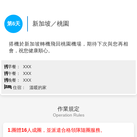
雪梨歌劇院
(入內參觀+專業導覽)
是澳洲最具代表性的地
標與世界文化遺產，以其獨特的帆船造型聞名全球。除
了欣賞外觀，還能深入內部探索！雪梨歌劇院由丹麥建
築師尤恩楝Q松設計，建於1973年。它的屋頂結構由白
色的巨大“帆”組成，宛如漂浮於雪梨港上，成為全球建
築界的經典之作。這座建築自1981年起被列為世界文化
遺產，並且一直是創新與藝術的象徵。
免稅商店 Duty Free
澳洲必買好物選購！店內匯集各式
查看完整資訊
羊毛製品、保暖羊毛衛生衣，還有經典的綿羊霜與多種
天然蜂蜜、蜂膠、蜂王乳、魚油健康食品。琳瑯滿目的
早餐：
飯店早餐
紀念品與可愛綿羊玩偶，是帶回雪梨特色的最佳選擇。
午餐：
雪梨塔旋轉景觀自助餐
雪梨塔旋轉景觀餐廳
雪梨塔是雪梨三景之一，共有300
晚餐：
XXX
多公尺高，是雪梨最高最醒目的地標性建築。頂端由56
住宿：
機上
根巨纜支撐而成。登上位於雪梨市中心的雪梨塔旋轉餐
廳享用精緻餐食，同時欣賞雪梨和海港的360度全景，
享用美味海鮮、澳洲燒烤、國際美食等自助餐式餐點，
座位區旋轉一圈大約需要70分鐘，為您呈現360度無死
新加坡／桃園
第6天
角的雪梨市景，無論是雪梨港、海港大橋還是市區的繁
華都能一覽無遺。
QVB維多利亞女王大廈(Queen Victoria Building)
是雪
搭機於新加坡轉機飛回桃園機場，期待下次與您再相