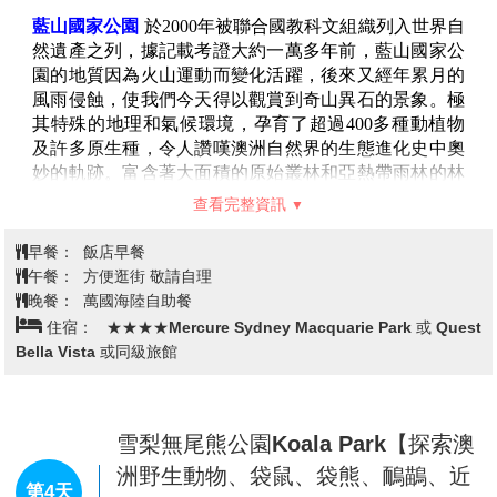
查看完整資訊
洲的歷史文化。無論是散步、休憩還是拍照，海德公園
都是您探索雪梨的理想起點。
早餐：
XXX
聖瑪麗教堂
位於海德公園旁，是澳洲最大的哥德式天主
午餐：
配合搭機時間 敬請自理
教堂，以其宏偉的尖塔、彩繪玻璃窗與精美雕刻聞名。
晚餐：
西式牛排餐
這座教堂氣氛莊嚴，充滿藝術與宗教的魅力，是雪梨必
住宿：
★★★★Mercure Sydney Macquarie Par 或 Quest
訪的地標之一。
Bella Vista 或同級旅館
新南威爾斯藝術館
擁有超過 150 年的歷史。這座藝術館
結合了古典與現代建築，收藏了豐富的澳洲原住民藝
術、亞洲藝術，以及國際藝術珍品。作為雪梨的文化地
標，這裡全年舉辦精彩的展覽和活動，為藝術愛好者和
雪梨→藍山國家公園：鍊纜車、觀景
旅客提供無窮的靈感與享受。
纜車、三姐妹岩、回音角、健行步道
第3天
皇家植物園
位於雪梨歌劇院旁，是一片鬧中取靜的城市
→奧林匹克運動公園
綠洲，擁有200多年的歷史，是澳洲最古老的科學機構
之一。植物園內種植了豐富的本地及國際植物，充滿了
自然之美與生態多樣性。您可以在植物園內漫步於花園
藍山國家公園
於2000年被聯合國教科文組織列入世界自
小徑，欣賞郁郁蔥蔥的綠植、五彩繽紛的花卉和獨特的
然遺產之列，據記載考證大約一萬多年前，藍山國家公
植物展區。在這裡您可以一覽雪梨三大地標（雪梨歌劇
園的地質因為火山運動而變化活躍，後來又經年累月的
院、雪梨港灣大橋、雪梨塔）的壯麗景色，這也是雪梨
風雨侵蝕，使我們今天得以觀賞到奇山異石的景象。極
最著名的明信片景點之一。您可以拍攝到雪梨歌劇院與
其特殊的地理和氣候環境，孕育了超過400多種動植物
港灣大橋共同映入鏡頭的美麗港灣景致。
及許多原生種，令人讚嘆澳洲自然界的生態進化史中奧