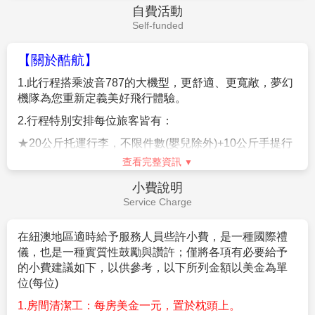
更觀光行程之權利。行程及餐食將會視情況
(
如季節關係
4.
隨團領隊、導遊、司機等小費。每天每人美金
$12x6
天
查看完整資訊
或預約狀況
)
而做前後順序調整，景點及餐數絕不減少。
=
美金
$72
元
簽證說明
10.
以上行程僅供參考，正確之行程內容、班機時間、降
5.
個人旅行平安保險及旅遊不便險，若有需要，請自行投
Visa Instructions
落城市及住宿飯店，請以行前說明會資料為準。
保
11.
如有行程不參加者，視為自動放棄，恕無法退費。
1.
本行程所載之簽證相關規定，對象均為持台灣護照之旅
客，若您持他國護照，請先自行查明相關規定，報名時
12.
在網路上完成報名動作，只是完成預定手續，並不保
並請告知您的服務人員。
證一定有團位，尚需待客服人員確認後方可確定。
2.英文拼音為『JR
』
者，請先洽詢服務人員。
★持以下國家護照進入澳洲可以辦理
APP ETA
電子觀光
簽證
查看完整資訊
－亞洲－
自費活動
Malaysia
馬來西亞
(MYS) Korea(South)
南韓
(KOR)
Self-funded
Brunei
汶萊
(BRN)
Singapore
新加坡
(SGP) Hong Kong
香港
(HKG) Taiwan
【關於酷航】
臺灣
(TWN)
1.
此行程搭乘波音
787
的大機型，更舒適、更寬敞，夢幻
Japan
日本
(JPN)
機隊為您重新定義美好飛行體驗。