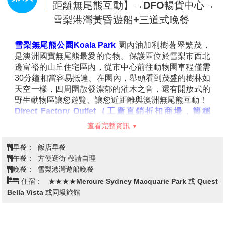
雪梨港灣大橋
長約 1,149 公尺，世界最美的百貨公司之
妙的軌跡。富含著大面積的原始叢林和亞熱帶雨林的林
一是世界上最寬的拱橋之一。其高達 134 公尺的鋼拱，
像，其中以尤加利樹最富盛名，尤加利樹乃為澳洲的國
查看完整資訊
橫跨碧藍的雪梨港，與歌劇院的帆形設計交相輝映。與
樹，也是無尾熊最愛的佳餚，在森林步道中浸沐在大自
雪梨歌劇院並列為雪梨最具代表性的景點。自 1932 年
然的芬多精裡，空氣中彌漫著尤加利樹的清香，給人一
早餐：
飯店早餐
啟用以來，大橋以其宏偉的拱形設計和「鐵肺（The
種心曠神怡的感受。
午餐：
方便逛街 敬請自理
Coathanger）」的暱稱聞名，不僅是重要的交通樞紐，
搭乘全世界最斜的
《鍊纜車》
下到深入300尺、斜52度
晚餐：
萬國海陸自助餐
更是一座融合歷史、建築與冒險體驗的旅遊熱點。
的谷底，原始為了採礦所建置的纜車，由於地形的關
住宿：
★★★★Mercure Sydney Macquarie Park 或 Quest
係，傾斜的程度非常大，有時您會覺得都快站直了，是
Bella Vista 或同級旅館
一種難得的旅遊經驗；纜車抵達後又是另外一種景緻，
從觀景台到森林步道，每一刻都倘佯在芬多精中；回程
特別安排搭乘
《觀景纜車》
鳥瞰欣賞峽谷風光。之後前
往親身體驗
雪梨無尾熊公園Koala Park【探索澳
《回音角》
的神奇與遺世獨立的
《三姐妹
岩》
，除了一望無際的尤加利森林外，聽導遊述說三姐
洲野生動物、袋鼠、袋熊、鴯鶓、近
妹的愛情故事與傳奇。
第4天
距離無尾熊互動】→DFO暢貨中心→
如遇纜車不定期維修停駛，恕不另行通知，依現場公告為主。
雪梨港灣黃昏遊船+三道式晚餐
奧林匹克運動公園
由當時的垃圾掩埋場及工業廢地改建
而成，且有不少環保設計巧思，落實了澳洲人最引以為
傲的環保理念。奥運會閉幕後，奥運公園再次進行了大
雪梨無尾熊公園Koala Park
園內油加利樹蒼翠繁茂，
規模的改建工 作，現已轉型為一個多用途場所，每年約
是澳洲國寶無尾熊最愛的食物。保護區位於雪梨市西北
有1,800項活動在此舉辦，包含各項體育與文化活動及世
邊富裕的山丘住宅區內，從市中心前往動物園車程僅需