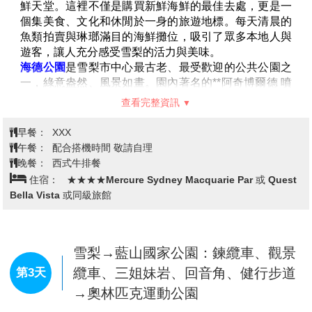
午餐：
XXX
晚餐：
XXX
住宿：
機上
新加坡／雪梨│雪梨魚市場→海德公
園→聖瑪麗教堂→新南威爾斯藝術館
第2天
→皇家植物園→岩石區→雪梨港灣大
橋
雪梨魚市場
是全球最大的魚市場之一，也是南半球的海
鮮天堂。這裡不僅是購買新鮮海鮮的最佳去處，更是一
個集美食、文化和休閒於一身的旅遊地標。每天清晨的
魚類拍賣與琳瑯滿目的海鮮攤位，吸引了眾多本地人與
遊客，讓人充分感受雪梨的活力與美味。
海德公園
是雪梨市中心最古老、最受歡迎的公共公園之
一，綠意盎然、風景如畫。園內著名的**阿奇博爾德 噴
泉 (Archibald Fountain)**與多座歷史紀念碑，見證了澳