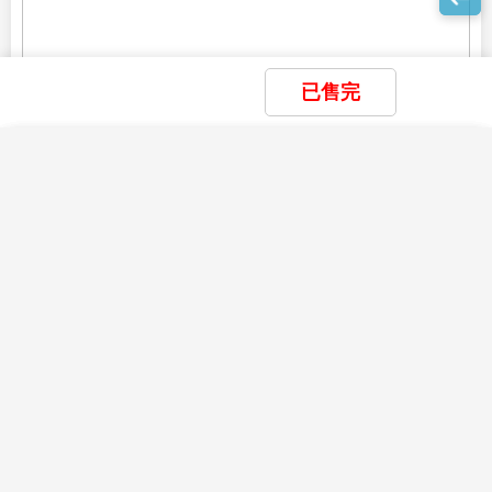
已售完
×
×
×
我瀏覽過的商品
我儲存的商品
商品比較清單
清除全部
清除全部
清除全部
開始比較
×
主題精選行程
目前沒有瀏覽紀錄
目前沒有儲存商品
目前沒有比較商品
花季楓紅
賞花
賞櫻
賞楓
雪季極地
滑雪
玩雪
藏王樹冰
立山黑部
破冰船
極光
親子樂園
親子
樂園