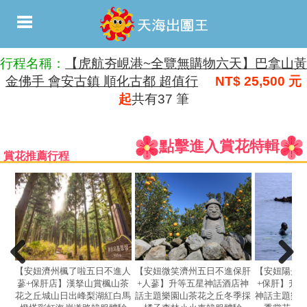
行程名稱：
【虎航夯峴港~全覽無購物六天】巴拿山黃
金佛手 會安古鎮 順化古都 超值行
NT$ 25,500 元
起
共有37 筆
點擊進入賞花特輯
賞花推薦行程
【安妞濟州楓了啦五日不進人
【安妞微笑濟州五日不進保肝
【安妞陽光
蔘+保肝店】漢拏山賞楓山茶
+人蔘】升等五星神話酒店神
+保肝】升
花之丘城山日出峰梨湖紅白馬
話主題樂園山茶花之丘冬季採
神話主題樂