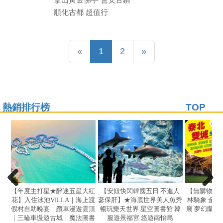
順化古都 超值行
Previous
(current)
Next
«
1
2
»
熱銷排行榜
TOP
【年度主打星★醉迷五星大紅
【安妞快閃韓國五日 不進人
【無購物】
花】入住泳池VILLA｜海上渡
蔘保肝】★海底世界美人魚秀
林騎象 金三
假村自助晚宴｜纜車漫遊雲頂
暢玩樂天世界 星空圖書館 韓
廟 夢幻蘭谷
｜三輪車慢遊古城｜魔法圖書
服遊景福宮 悠遊南怡島
饗宴