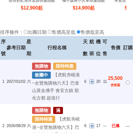
燈塔彩虹海岸道路韓服體驗
橘子森林小火車韓服體驗
季賞花｜
$
12,900
起
$
14,900
起
$
17
排序條件：
出團日期
售價高至低
售價低至高
序
星
天
航
機
可
參考日期
行程名稱
售價
訂購
號
期
數
班
位
售
無購物
限時特惠
【虎航夯峴港
衝團中
25,500
1
2027/01/02
六
6
20
11
~全覽無購物六天】巴拿
含稅簽
山黃金佛手 會安古鎮 順
化古都 超值行
無購物
滿
【虎航夯峴
限時特惠
2
2026/08/29
六
6
17
---
已滿
---
港~全覽無購物六天】巴