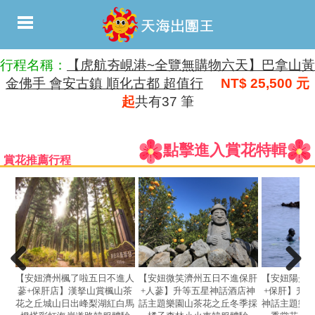
行程名稱：
【虎航夯峴港~全覽無購物六天】巴拿山黃
金佛手 會安古鎮 順化古都 超值行
NT$ 25,500 元
起
共有37 筆
點擊進入賞花特輯
賞花推薦行程
【安妞濟州楓了啦五日不進人
【安妞微笑濟州五日不進保肝
【安妞陽光
蔘+保肝店】漢拏山賞楓山茶
+人蔘】升等五星神話酒店神
+保肝】升
花之丘城山日出峰梨湖紅白馬
話主題樂園山茶花之丘冬季採
神話主題樂