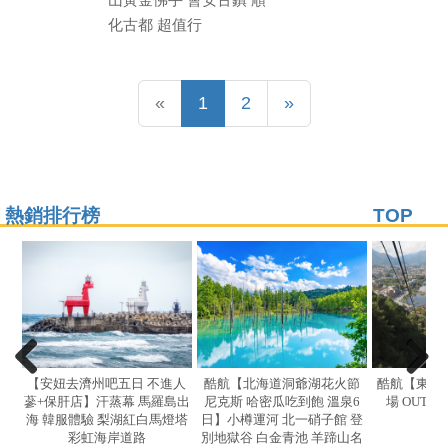
化古都 超值行
Previous
(current)
Next
«
1
2
»
熱銷排行榜
TOP
【安妞去濟州吧五日 不進人
酷航【北海道洞爺湖花火節
酷航【東京
蔘+保肝店】汗蒸幕 馬羅島出
尼克斯 哈密瓜吃到飽 溫泉6
場 OUTL
海 韓服體驗 梨湖紅白馬燈塔
日】小樽運河 北一硝子館 登
彩虹海岸道路
別地獄谷 白金青池 羊蹄山名