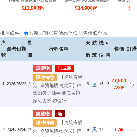
燈塔彩虹海岸道路韓服體驗
橘子森林小火車韓服體驗
季賞花｜
$
12,900
起
$
14,900
起
$
17
排序條件：
出團日期
售價高至低
售價低至高
序
星
天
航
機
可
參考日期
行程名稱
售價
訂購
號
期
數
班
位
售
無購物
已成團
【虎航夯峴
限時特惠
27,900
1
2026/08/22
六
6
16
3
港~全覽無購物六天】巴
含稅簽
拿山黃金佛手 會安古鎮
順化古都 超值行
無購物
滿
【虎航夯峴
限時特惠
2
2026/08/29
六
6
17
---
已滿
---
港~全覽無購物六天】巴