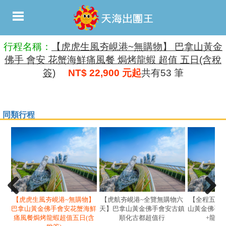
行程名稱：
【虎虎生風夯峴港~無購物】 巴拿山黃金
佛手 會安 花蟹海鮮痛風餐 焗烤龍蝦 超值 五日(含稅
簽)
NT$ 22,900 元起
共有53 筆
同類行程
【虎虎生風夯峴港~無購物】
【虎航夯峴港~全覽無購物六
【全程五星
巴拿山黃金佛手會安花蟹海鮮
天】巴拿山黃金佛手會安古鎮
山黃金佛手
痛風餐焗烤龍蝦超值五日(含
順化古都超值行
+龍蝦