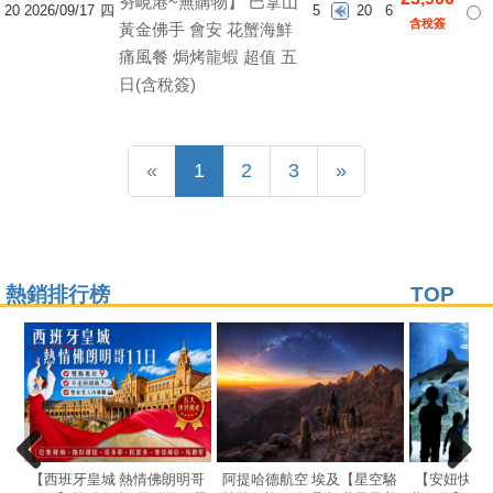
夯峴港~無購物】 巴拿山
20
2026/09/17
四
5
20
6
含稅簽
黃金佛手 會安 花蟹海鮮
痛風餐 焗烤龍蝦 超值 五
日(含稅簽)
Previous
(current)
Next
«
1
2
3
»
熱銷排行榜
TOP
【西班牙皇城 熱情佛朗明哥
阿提哈德航空 埃及【星空駱
【安妞快閃