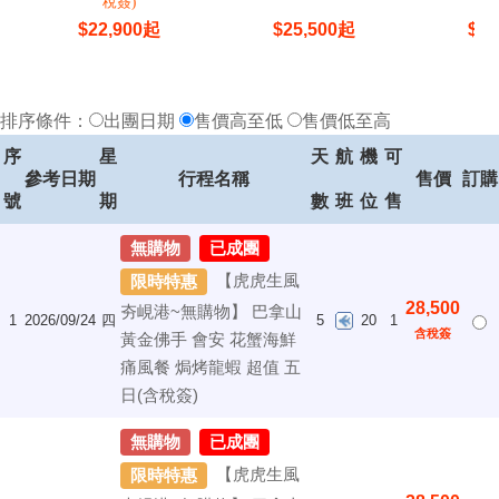
稅簽)
$
22,900
起
$
25,500
起
$
26
排序條件：
出團日期
售價高至低
售價低至高
序
星
天
航
機
可
參考日期
行程名稱
售價
訂購
號
期
數
班
位
售
無購物
已成團
【虎虎生風
限時特惠
28,500
夯峴港~無購物】 巴拿山
1
2026/09/24
四
5
20
1
含稅簽
黃金佛手 會安 花蟹海鮮
痛風餐 焗烤龍蝦 超值 五
日(含稅簽)
無購物
已成團
【虎虎生風
限時特惠