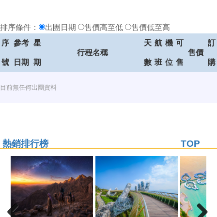
排序條件：
出團日期
售價高至低
售價低至高
序
參考
星
天
航
機
可
訂
行程名稱
售價
號
日期
期
數
班
位
售
購
目前無任何出團資料
熱銷排行榜
TOP