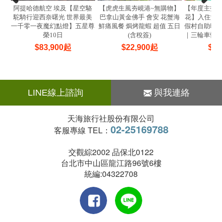
阿提哈德航空 埃及【星空駱
【虎虎生風夯峴港~無購物】
【年度主打
駝騎行迎西奈曙光 世界最美
巴拿山黃金佛手 會安 花蟹海
花】入住泳池
一千零一夜魔幻點燈】五星尊
鮮痛風餐 焗烤龍蝦 超值 五日
假村自助晚
榮10日
(含稅簽)
｜三輪車慢
$
83,900
起
$
22,900
起
$
20
LINE線上諮詢
與我連絡
天海旅行社股份有限公司
02-25169788
客服專線 TEL：
交觀綜2002 品保北0122
台北市中山區龍江路96號6樓
統編:04322708