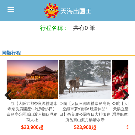
行程名稱：
共有0 筆
同類行程
亞航【大阪京都奈良巡禮清水
亞航【大阪三都巡禮奈良鹿高
亞航【大阪
寺奈良鹿國產牛吃到飽5日】
空纜車夢幻樹冰玩雪休閒5
天橋立纜車
奈良鹿公園嵐山渡月橋伏見稻
日】奈良鹿公園春日大社御在
灣遊船摩塞
荷大社
所岳嵐山渡月橋清水寺
$
23,900
起
$
23,900
起
$
24