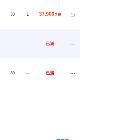
37,900
30
1
含稅
---
---
已滿
---
30
---
已滿
---