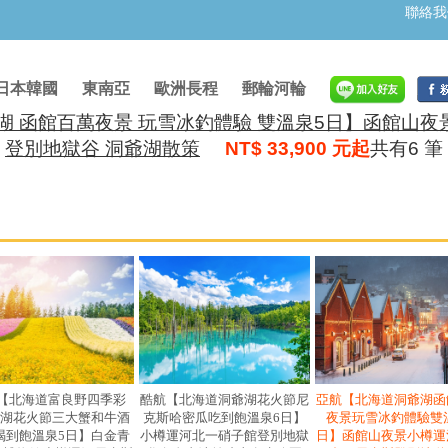
聯絡我
日本韓國
東南亞
歐洲長程
郵輪河輪
 函館百萬夜景 玩雪冰釣體驗 雙溫泉5日】函館山夜景
登別地獄谷 洞爺湖散策
NT$ 33,900 元起
共有6 筆
【北海道富良野四季彩
酷航【北海道洞爺湖花火節尼
亞航【北海道洞爺湖函
爺湖花火節三大蟹和牛酒
克斯哈密瓜吃到飽溫泉6日】
夜景玩雪冰釣體驗雙
喝到飽溫泉5日】白金青
小樽運河北一硝子館登別地獄
日】函館山夜景小樽運