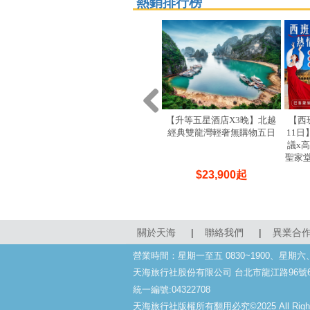
熱銷排行榜
【升等五星酒店X3晚】北越
【西
經典雙龍灣輕奢無購物五日
11
議x
聖家
$
23,900
起
關於天海
|
聯絡我們
|
異業合
營業時間：星期一至五 0830~1900、星期
天海旅行社股份有限公司 台北市龍江路96號
統一編號:04322708
天海旅行社版權所有翻用必究©2025 All Rights