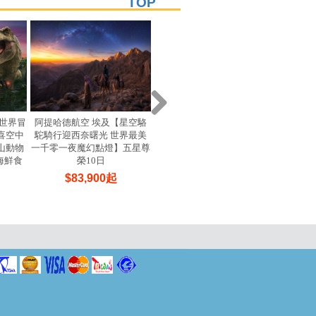
TOP
世界冒
阿提哈德航空 埃及【星空駱
酷航【北海道洞爺湖花火節
【年度
喜空中
駝騎行迎西奈曙光 世界最美
尼克斯 哈密瓜吃到飽 溫泉6
花】入住
山動物
一千零一夜魔幻點燈】五星尊
日】小樽運河 北一硝子館 登
假村自
 海鮮食
榮10日
別地獄谷 白金青池 羊蹄山名
｜三輪
)
水公園
$
83,900
起
$
33,900
起