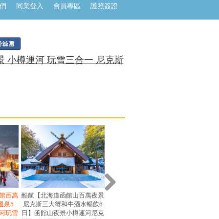
們
同業登入
會員專區
護照簽證
 小樽運河 玩雪三合一 尼克斯
館百萬
酷航【北海道函館山百萬夜景
亞航【北海道百萬夜景三大蟹
酷航【
溫泉5
尼克斯三大蟹和牛酒水暢飲6
和牛酒水暢飲尼克斯溫泉5
火節哈
河玩雪
日】函館山夜景小樽運河尼克
日】函館山夜景小樽運河尼克
牛酒水