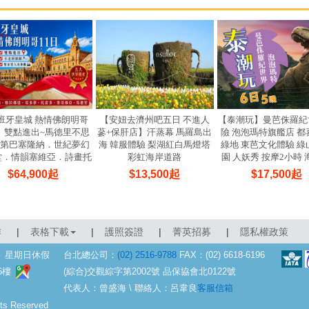
班牙皇城 熱情佛朗明哥
【安妞去濟州吧五日 不進人
【泰潮玩】曼芭侏羅紀
日】雙點進出~馬德里不思
蔘+保肝店】汗蒸幕 馬羅島出
險 泡泡瑪特旗艦店 都
高第巴塞隆納．世紀夢幻
海 韓服體驗 梨湖紅白馬燈塔
綠地 東芭文化體驗 綠
堂．情韻塞維亞．詩畫托
彩虹海岸道路
園 人妖秀 按摩2小時
雷多．花韻哥多華
放題 6天5晚(亞航
$
64,900
起
$
13,500
起
$
17,500
起
作
|
表格下載
|
護照簽證
|
菁英招募
|
隱私權政策
六、星期日休假
台北總公司：
(02) 2516-9788
FAX：(02) 6618-6196
(綜合)交觀綜字第2002號 品保協會北0122號
6樓
代表人：曾盛海 \ 聯絡人：呂韋良
客服信箱
 Reserved