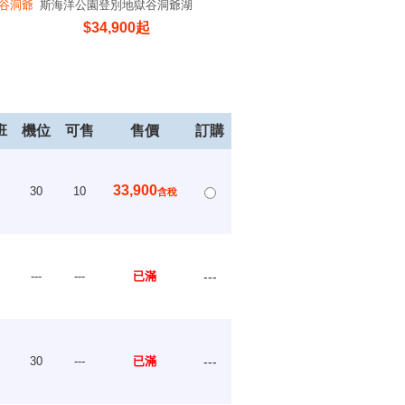
谷洞爺
斯海洋公園登別地獄谷洞爺湖
斯登別地獄谷洞爺湖散策
函館山
散策
$
34,900
起
$
34,900
起
班
機位
可售
售價
訂購
33,900
30
10
含稅
---
---
已滿
---
30
---
已滿
---