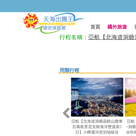
首頁
國外旅遊
行程名稱：
亞航【北海道洞爺湖
同類行程
亞航【北海道洞爺函館山纜車
亞航
百萬夜景尼克斯海洋雙溫泉5
+洞
日】小樽運河登別地獄谷
水吃