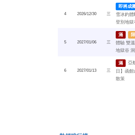
即將成
4
2026/12/30
三
雪冰釣體
登別地獄
滿
5
2027/01/06
三
體驗 雙
地獄谷 
亞
滿
6
2027/01/13
三
日】函館
散策