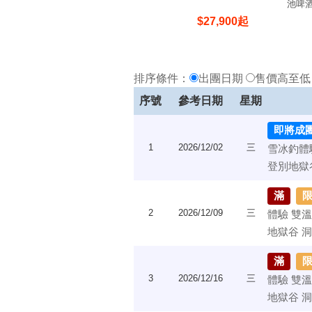
池啤
$
27,900
起
排序條件：
出團日期
售價高至
序號
參考日期
星期
即將成
1
2026/12/02
三
雪冰釣體
登別地獄
滿
2
2026/12/09
三
體驗 雙
地獄谷 
滿
3
2026/12/16
三
體驗 雙
地獄谷 