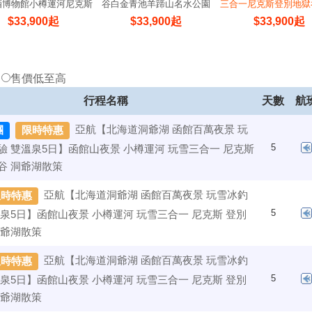
酒博物館小樽運河尼克斯
谷白金青池羊蹄山名水公園
三合一尼克斯登別地獄
海洋公園
湖散策
$
33,900
起
$
33,900
起
$
33,900
起
低
售價低至高
行程名稱
天數
航
亞航【北海道洞爺湖 函館百萬夜景 玩
團
限時特惠
5
驗 雙溫泉5日】函館山夜景 小樽運河 玩雪三合一 尼克斯
谷 洞爺湖散策
亞航【北海道洞爺湖 函館百萬夜景 玩雪冰釣
限時特惠
5
溫泉5日】函館山夜景 小樽運河 玩雪三合一 尼克斯 登別
洞爺湖散策
亞航【北海道洞爺湖 函館百萬夜景 玩雪冰釣
限時特惠
5
溫泉5日】函館山夜景 小樽運河 玩雪三合一 尼克斯 登別
洞爺湖散策