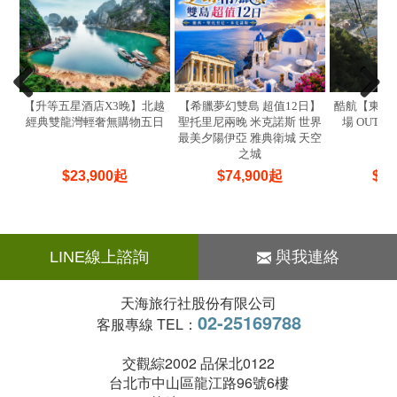
【升等五星酒店X3晚】北越
【希臘夢幻雙島 超值12日】
酷航【東京
經典雙龍灣輕奢無購物五日
聖托里尼兩晚 米克諾斯 世界
場 OUTL
最美夕陽伊亞 雅典衛城 天空
之城
$
23,900
起
$
74,900
起
$
25
LINE線上諮詢
與我連絡
天海旅行社股份有限公司
02-25169788
客服專線 TEL：
交觀綜2002 品保北0122
台北市中山區龍江路96號6樓