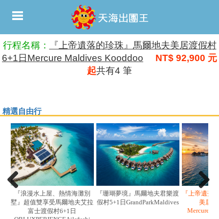
行程名稱：
『上帝遺落的珍珠』馬爾地夫美居渡假村
6+1日Mercure Maldives Kooddoo
NT$ 92,900 元
起
共有4 筆
精選自由行
『浪漫水上屋、熱情海灘別
『珊瑚夢境』馬爾地夫君樂渡
『上帝遺落
墅』超值雙享受馬爾地夫艾拉
假村5+1日GrandParkMaldives
美居渡
MercureMa
富士渡假村6+1日