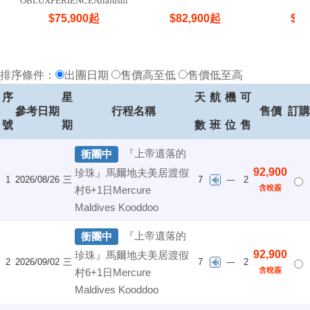
OBLUXPERIENCEAilafushi
$
75,900
起
$
82,900
起
$
92
排序條件：
出團日期
售價高至低
售價低至高
序
星
天
航
機
可
參考日期
行程名稱
售價
訂購
號
期
數
班
位
售
『上帝遺落的
衝團中
92,900
珍珠』馬爾地夫美居渡假
1
2026/08/26
三
7
---
2
含稅簽
村6+1日Mercure
Maldives Kooddoo
『上帝遺落的
衝團中
92,900
珍珠』馬爾地夫美居渡假
2
2026/09/02
三
7
---
2
含稅簽
村6+1日Mercure
Maldives Kooddoo